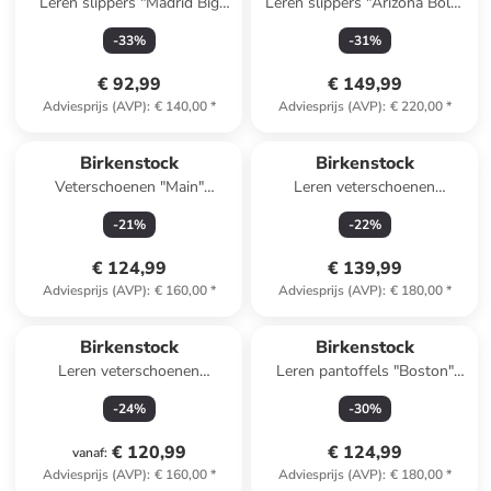
Leren slippers "Madrid Big
Leren slippers "Arizona Bold"
Buckle" lichtbruin
zwart
-
33
%
-
31
%
€ 92,99
€ 149,99
Adviesprijs (AVP)
:
€ 140,00
*
Adviesprijs (AVP)
:
€ 220,00
*
Birkenstock
Birkenstock
Veterschoenen "Main"
Leren veterschoenen
antraciet
"Highwood" zwart - wijdte S
-
21
%
-
22
%
€ 124,99
€ 139,99
Adviesprijs (AVP)
:
€ 160,00
*
Adviesprijs (AVP)
:
€ 180,00
*
Birkenstock
Birkenstock
Leren veterschoenen
Leren pantoffels "Boston"
"Dundee" zwart
lichtbruin - wijdte S
-
24
%
-
30
%
€ 120,99
€ 124,99
vanaf
:
Adviesprijs (AVP)
:
€ 160,00
*
Adviesprijs (AVP)
:
€ 180,00
*