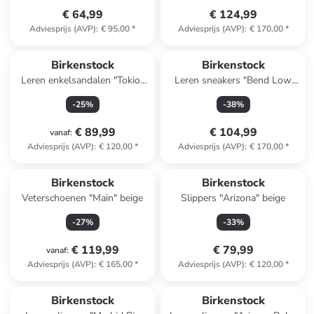
€ 64,99
€ 124,99
Adviesprijs (AVP)
:
€ 95,00
*
Adviesprijs (AVP)
:
€ 170,00
*
Birkenstock
Birkenstock
Leren enkelsandalen "Tokio"
Leren sneakers "Bend Low
donkerblauw - wijdte N
Decon" bruin
-
25
%
-
38
%
€ 89,99
€ 104,99
vanaf
:
Adviesprijs (AVP)
:
€ 120,00
*
Adviesprijs (AVP)
:
€ 170,00
*
Birkenstock
Birkenstock
Veterschoenen "Main" beige
Slippers "Arizona" beige
-
27
%
-
33
%
€ 119,99
€ 79,99
vanaf
:
Adviesprijs (AVP)
:
€ 165,00
*
Adviesprijs (AVP)
:
€ 120,00
*
Reeds in een ander winkelwagentje
Birkenstock
Birkenstock