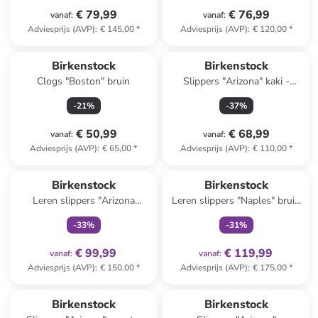
€ 79,99
€ 76,99
vanaf
:
vanaf
:
Adviesprijs (AVP)
:
€ 145,00
*
Adviesprijs (AVP)
:
€ 120,00
*
Birkenstock
Birkenstock
Clogs "Boston" bruin
Slippers "Arizona" kaki -
wijdte S
-
21
%
-
37
%
€ 50,99
€ 68,99
vanaf
:
vanaf
:
Adviesprijs (AVP)
:
€ 65,00
*
Adviesprijs (AVP)
:
€ 110,00
*
family
exclusief
family
exclusief
Birkenstock
Birkenstock
Leren slippers "Arizona
Leren slippers "Naples" bruin
Adventure" zwart
- wijdte S
-
33
%
-
31
%
€ 99,99
€ 119,99
vanaf
:
vanaf
:
Adviesprijs (AVP)
:
€ 150,00
*
Adviesprijs (AVP)
:
€ 175,00
*
Birkenstock
Birkenstock