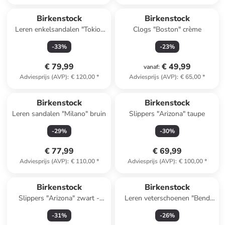
Birkenstock
Birkenstock
Leren enkelsandalen "Tokio"
Clogs "Boston" crème
zwart
-
33
%
-
23
%
€ 79,99
€ 49,99
vanaf
:
Adviesprijs (AVP)
:
€ 120,00
*
Adviesprijs (AVP)
:
€ 65,00
*
Birkenstock
Birkenstock
Leren sandalen "Milano" bruin
Slippers "Arizona" taupe
-
29
%
-
30
%
€ 77,99
€ 69,99
Adviesprijs (AVP)
:
€ 110,00
*
Adviesprijs (AVP)
:
€ 100,00
*
Birkenstock
Birkenstock
Slippers "Arizona" zwart -
Leren veterschoenen "Bend
wijdte N
Low Decon" zwart - wijdte N
-
31
%
-
26
%