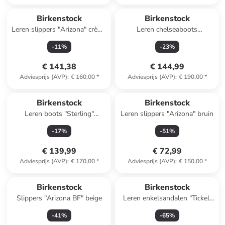
Birkenstock
Birkenstock
Leren slippers "Arizona" crème
Leren chelseaboots
- wijdte S
"Highwood" bruin - wijdte S
-
11
%
-
23
%
€ 141,38
€ 144,99
Adviesprijs (AVP)
:
€ 160,00
*
Adviesprijs (AVP)
:
€ 190,00
*
Reeds in een ander winkelwagentje
Birkenstock
Birkenstock
Leren boots "Sterling"
Leren slippers "Arizona" bruin
goudkleurig
-
17
%
-
51
%
€ 139,99
€ 72,99
Adviesprijs (AVP)
:
€ 170,00
*
Adviesprijs (AVP)
:
€ 150,00
*
Reeds in een ander winkelwagentje
Reeds in een ander winkelwagentje
Birkenstock
Birkenstock
Slippers "Arizona BF" beige
Leren enkelsandalen "Tickel"
zwart
-
41
%
-
65
%