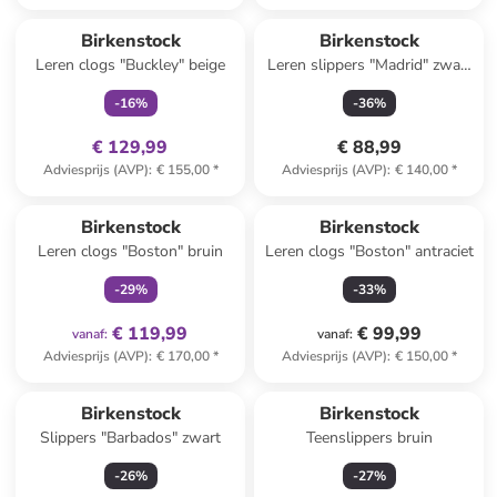
family
exclusief
Birkenstock
Birkenstock
Leren clogs "Buckley" beige
Leren slippers "Madrid" zwart
- wijdte S
-
16
%
-
36
%
€ 129,99
€ 88,99
Adviesprijs (AVP)
:
€ 155,00
*
Adviesprijs (AVP)
:
€ 140,00
*
family
exclusief
Birkenstock
Birkenstock
Leren clogs "Boston" bruin
Leren clogs "Boston" antraciet
-
29
%
-
33
%
€ 119,99
€ 99,99
vanaf
:
vanaf
:
Adviesprijs (AVP)
:
€ 170,00
*
Adviesprijs (AVP)
:
€ 150,00
*
Reeds in een ander winkelwagentje
Birkenstock
Birkenstock
Slippers "Barbados" zwart
Teenslippers bruin
-
26
%
-
27
%