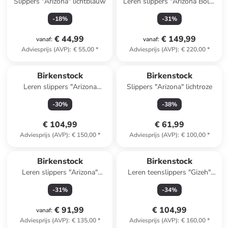
Slippers "Arizona" lichtblauw
Leren slippers "Arizona Bold"
bruin
-
18
%
-
31
%
€ 44,99
€ 149,99
vanaf
:
vanaf
:
Adviesprijs (AVP)
:
€ 55,00
*
Adviesprijs (AVP)
:
€ 220,00
*
Birkenstock
Birkenstock
Leren slippers "Arizona
Slippers "Arizona" lichtroze
Adventure" kaki
-
30
%
-
38
%
€ 104,99
€ 61,99
Adviesprijs (AVP)
:
€ 150,00
*
Adviesprijs (AVP)
:
€ 100,00
*
Birkenstock
Birkenstock
Leren slippers "Arizona"
Leren teenslippers "Gizeh"
lichtblauw
beige
-
31
%
-
34
%
€ 91,99
€ 104,99
vanaf
:
Adviesprijs (AVP)
:
€ 135,00
*
Adviesprijs (AVP)
:
€ 160,00
*