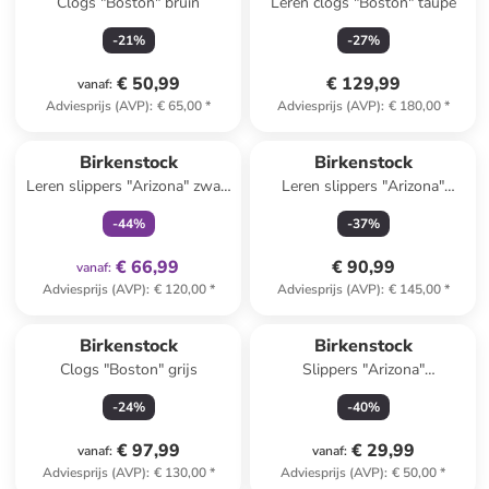
Clogs "Boston" bruin
Leren clogs "Boston" taupe
-
21
%
-
27
%
€ 50,99
€ 129,99
vanaf
:
Adviesprijs (AVP)
:
€ 65,00
*
Adviesprijs (AVP)
:
€ 180,00
*
family
exclusief
Birkenstock
Birkenstock
Leren slippers "Arizona" zwart
Leren slippers "Arizona"
- wijdte S
lichtbruin
-
44
%
-
37
%
€ 66,99
€ 90,99
vanaf
:
Adviesprijs (AVP)
:
€ 120,00
*
Adviesprijs (AVP)
:
€ 145,00
*
Birkenstock
Birkenstock
Clogs "Boston" grijs
Slippers "Arizona"
donkerblauw
-
24
%
-
40
%
€ 97,99
€ 29,99
vanaf
:
vanaf
:
Adviesprijs (AVP)
:
€ 130,00
*
Adviesprijs (AVP)
:
€ 50,00
*