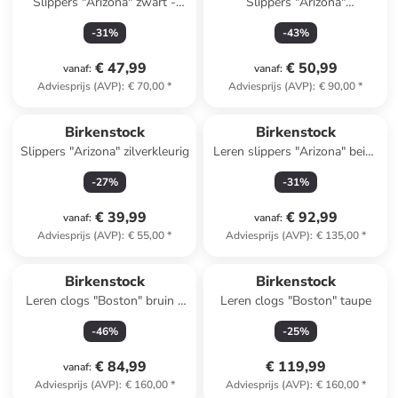
Slippers "Arizona" zwart -
Slippers "Arizona"
wijdte S
donkerblauw - wijdte S
-
31
%
-
43
%
€ 47,99
€ 50,99
vanaf
:
vanaf
:
Adviesprijs (AVP)
:
€ 70,00
*
Adviesprijs (AVP)
:
€ 90,00
*
Birkenstock
Birkenstock
Slippers "Arizona" zilverkleurig
Leren slippers "Arizona" beige
- wijdte N
-
27
%
-
31
%
€ 39,99
€ 92,99
vanaf
:
vanaf
:
Adviesprijs (AVP)
:
€ 55,00
*
Adviesprijs (AVP)
:
€ 135,00
*
Reeds in een ander winkelwagentje
Birkenstock
Birkenstock
Leren clogs "Boston" bruin -
Leren clogs "Boston" taupe
wijdte S
-
46
%
-
25
%
€ 84,99
€ 119,99
vanaf
:
Adviesprijs (AVP)
:
€ 160,00
*
Adviesprijs (AVP)
:
€ 160,00
*