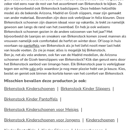
zeker niet eens naar de rest van het assortiment van Birkenstock te kijken. Zo 
zijn er bijvoorbeeld ook Birkenstock badslippers. Deze hebben hetzelfde 
model als de bekende Arizona, Madrid en Gizeh slippers, maar zijn gemaakt 
van ander materiaal. Bovendien zijn deze ook verkrijbaar in felle kleuren. Deze 
Birkenstock schoenen zijn daarom ideaal voor op vakantie. Je trekt ze namelijk 
gewoon aan langs de rand van het zwembad. En heb je ook weleens 
Birkenstock schoenen gezien in de andere seizoenen van het jaar? Met 
bijvoorbeeld de laarsjes en sneakers van Birkenstock komen zowel mannen als 
vrouwen namelijk ook comfortabel de herfst en winter door. Of loop in huis 
voortaan op 
pantoffels
 van Birkenstock als je het liefst nooit meer last hebt 
van koude voeten. Zo zie je maar; alles is mogelijk bij Birkenstock.
Ben je, net als vele anderen, ook fan van de Madrid modellen, de Arizona 
schoenen of de Gizeh teenslippers van Birkenstock? Klik dan gerust eens door 
het Birkenstock aanbod van limango heen. Elk Birkenstock paar is verkrijgbaar 
tegen een echte 
sale
 prijs waardoor je nog meer plezier hebt van je keuze. Kies, 
bestel en geniet ook binnen de kortste keren van het comfort van Birkenstock
Misschien bevallen deze producten je ook
:
Birkenstock Kinderschoenen
Birkenstock Kinder Slippers
Birkenstock Kinder Pantoffels
Birkenstock Kinderschoenen voor Meisjes
Birkenstock Kinderschoenen voor Jongens
Kinderschoenen