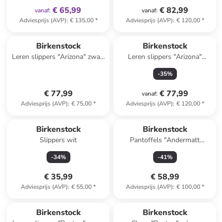
€ 65,99
€ 82,99
vanaf
:
vanaf
:
Adviesprijs (AVP)
:
€ 135,00
*
Adviesprijs (AVP)
:
€ 120,00
*
Birkenstock
Birkenstock
Leren slippers "Arizona" zwart
Leren slippers "Arizona"
- wijdte S
lichtbruin
-
35
%
€ 77,99
€ 77,99
vanaf
:
Adviesprijs (AVP)
:
€ 75,00
*
Adviesprijs (AVP)
:
€ 120,00
*
Birkenstock
Birkenstock
Slippers wit
Pantoffels "Andermatt
Standard" grijs
-
34
%
-
41
%
€ 35,99
€ 58,99
Adviesprijs (AVP)
:
€ 55,00
*
Adviesprijs (AVP)
:
€ 100,00
*
Reeds in een ander winkelwagentje
Birkenstock
Birkenstock