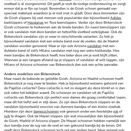
voetbed is al voorgevormd. Dit geeft je voet de nodige ondersteuning en zorgt 
ervoor dat je er fijn op loopt. Bovendien is de Gizeh schoen gemaakt van 
speciaal materiaal waardoor je er niet snel in glijdt. Door deze kenmerken zijn 
de Gizeh slippers bij veel mensen ook populairder dan bijvoorbeeld 
Adidas
badslippers of 
Havaianas
 en Teva teenslippers. Verder zijn deze Birkenstock 
Gizeh schoenen te herkennen aan de brede banden. En naast teenslippers zijn 
er ook sandalen met deze banden en hetzelfde voetbed verkrijgbaar. Ook de 
Birkenstock sandalen zijn er weer in verschillende varianten. Zo heb je 
bijvoorbeeld sandalen met een enkele band over de voeten, die de Madrid 
sandalen worden genoemd. Maar er zijn ook Arizona 
sandalen
 met een 
dubbele band of zelfs Milano sandalen met nog een extra hielbandje. Hoe 
meer bandjes de Birkenstock heeft, hoe beter deze om je voet blijft zitten. 
Wanneer je een langere afstand op je slippers of sandalen af wilt leggen, zijn 
Milano of Arizona schoenen van Birkenstock dan ook een echte aanrader.
Andere modellen van Birkenstock
Maar naast de bekende en geliefde Gizeh, Arizona en Madrid schoenen heeft 
Birkenstock je nog meer te bieden. Heb je bijvoorbeeld weleens gehoord van 
de Papillio collectie? Deze collectie is net zo elegant als deze klinkt en is dan 
ook zeker het bekijken waard. De schoenen en sandalen uit de Papillio 
collectie van Birkenstock zijn perfect voor dames die graag comfortabel lopen, 
maar dit het liefst wel in stijl doen. Zo zijn deze Birkenstock slippers en de 
sandalen bijvoorbeeld voorzien van dunnere bandjes of een kleine sleehak. 
Hierdoor zijn deze 
damesschoenen
 ook gewoon onder een feestelijke 
rok
 of 
jurk
 te dragen. Ook de Mayari slippers zijn wat vrouwelijker dan bijvoorbeeld 
de Gizeh, Madrid of Arizona slipper. De Mayari schoenen hebben namelijk een 
dun bandje over de rug van de voet en een gekruisd bandje bij de tenen. Dit 
geeft deze Birkenstock schoenen toch net een andere twist. Maar vergeet ook 