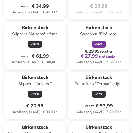
€ 34,99
€ 23,99
vanaf
:
Adviesprijs (AVP)
:
€ 45,00
*
Adviesprijs (AVP)
:
€ 24,95
*
family
korting
Reeds in een ander winkelwagentje
Birkenstock
Birkenstock
Slippers "Arizona" crème
Sandalen "Rio" rood
-
38
%
-
56
%
€ 29,99
regulier
€ 61,99
€ 27,99
vanaf
:
met family
Adviesprijs (AVP)
:
€ 100,00
*
Adviesprijs (AVP)
:
€ 65,00
*
Birkenstock
Birkenstock
Slippers "Arizona"
Pantoffels "Zermat" grijs -
donkerblauw - wijdte N
wijdte S
-
21
%
-
22
%
€ 70,99
€ 53,99
vanaf
:
Adviesprijs (AVP)
:
€ 90,00
*
Adviesprijs (AVP)
:
€ 70,00
*
Birkenstock
Birkenstock