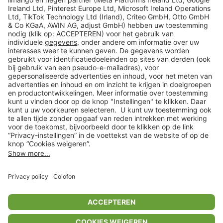
limango
Veilig winkelen
Klantenservice
Shop
Acties
limango.de
limango.pl