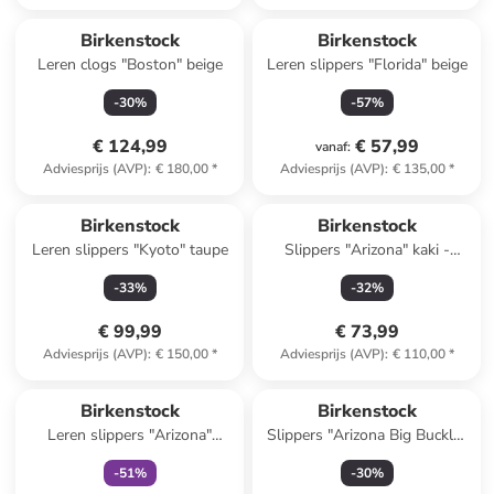
Reeds in een ander winkelwagentje
Birkenstock
Birkenstock
Leren clogs "Boston" beige
Leren slippers "Florida" beige
-
30
%
-
57
%
€ 124,99
€ 57,99
vanaf
:
Adviesprijs (AVP)
:
€ 180,00
*
Adviesprijs (AVP)
:
€ 135,00
*
Reeds in een ander winkelwagentje
Birkenstock
Birkenstock
Leren slippers "Kyoto" taupe
Slippers "Arizona" kaki -
wijdte S
-
33
%
-
32
%
€ 99,99
€ 73,99
Adviesprijs (AVP)
:
€ 150,00
*
Adviesprijs (AVP)
:
€ 110,00
*
family
exclusief
Birkenstock
Birkenstock
Leren slippers "Arizona"
Slippers "Arizona Big Buckle"
lichtroze
wit
-
51
%
-
30
%