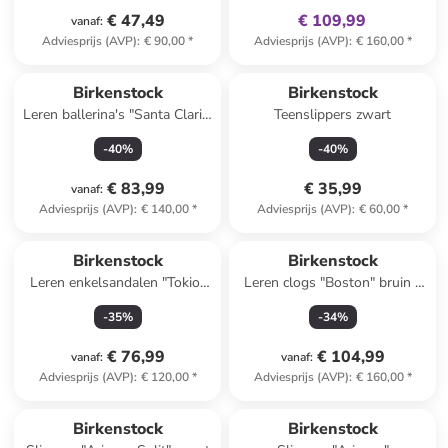
€ 47,49
€ 109,99
vanaf
:
Adviesprijs (AVP)
:
€ 90,00
*
Adviesprijs (AVP)
:
€ 160,00
*
Birkenstock
Birkenstock
Leren ballerina's "Santa Clarit"
Teenslippers zwart
lichtroze
-
40
%
-
40
%
€ 83,99
€ 35,99
vanaf
:
Adviesprijs (AVP)
:
€ 140,00
*
Adviesprijs (AVP)
:
€ 60,00
*
Birkenstock
Birkenstock
Leren enkelsandalen "Tokio"
Leren clogs "Boston" bruin -
donkerblauw - wijdte S
wijdte S
-
35
%
-
34
%
€ 76,99
€ 104,99
vanaf
:
vanaf
:
Adviesprijs (AVP)
:
€ 120,00
*
Adviesprijs (AVP)
:
€ 160,00
*
Birkenstock
Birkenstock