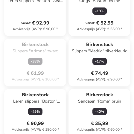
Leren slippers "Boston" zwart
Clogs "Boston" crème
- wijdte S
-
18
%
€ 92,99
€ 52,99
vanaf
:
vanaf
:
Adviesprijs (AVP)
:
€ 90,00
*
Adviesprijs (AVP)
:
€ 65,00
*
Te laat. Het product is 
Reeds in een ander winkelwagentje
uitverkocht.
Birkenstock
Birkenstock
Slippers "Arizona" zwart
Slippers "Madrid" zilverkleurig
-
38
%
-
17
%
€ 61,99
€ 74,49
Adviesprijs (AVP)
:
€ 100,00
*
Adviesprijs (AVP)
:
€ 90,00
*
Birkenstock
Birkenstock
Leren slippers "Boston"
Sandalen "Roma" bruin
lichtbruin - wijdte S
-
49
%
-
40
%
€ 90,99
€ 35,99
Adviesprijs (AVP)
:
€ 180,00
*
Adviesprijs (AVP)
:
€ 60,00
*