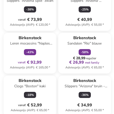
Slippers "Arizona Split" zwart
Slippers "Arizona"
donkerblauw
-
38
%
-
25
%
€ 73,99
€ 40,99
vanaf
:
Adviesprijs (AVP)
:
€ 120,00
*
Adviesprijs (AVP)
:
€ 55,00
*
family
exclusief
family
korting
Birkenstock
Birkenstock
Leren mocassins "Naples
Sandalen "Rio" blauw
Wrapped" lichtroze
-
43
%
-
58
%
€ 28,99
regulier
€ 92,99
€ 26,99
vanaf
:
met family
Adviesprijs (AVP)
:
€ 165,00
*
Adviesprijs (AVP)
:
€ 65,00
*
Reeds in een ander winkelwagentje
Birkenstock
Birkenstock
Clogs "Boston" kaki
Slippers "Arizona" bruin -
wijdte N
-
18
%
-
36
%
€ 52,99
€ 34,99
vanaf
:
Adviesprijs (AVP)
:
€ 65,00
*
Adviesprijs (AVP)
:
€ 55,00
*