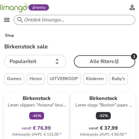
family
Shop
Birkenstock sale
1
Populariteit
Alle filters
Dames
Heren
UITVERKOOP
Kinderen
Baby's
family
exclusief
Reeds in een ander winkelwagentje
Birkenstock
Birkenstock
Leren slippers "Arizona" bruin
Leren clogs "Boston" paars -
- wijdte S
wijdte S
-
41
%
-
52
%
€ 76,99
€ 37,99
vanaf
:
vanaf
:
Adviesprijs (AVP)
:
€ 132,00
*
Adviesprijs (AVP)
:
€ 80,00
*