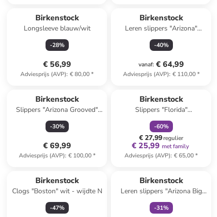
Birkenstock
Birkenstock
Longsleeve blauw/wit
Leren slippers "Arizona"
donkerbruin - wijdte N
-
28
%
-
40
%
€ 56,99
€ 64,99
vanaf
:
Adviesprijs (AVP)
:
€ 80,00
*
Adviesprijs (AVP)
:
€ 110,00
*
family
korting
Birkenstock
Birkenstock
Slippers "Arizona Grooved"
Slippers "Florida"
zwart - wijdte S
donkerblauw
-
30
%
-
60
%
€ 27,99
regulier
€ 69,99
€ 25,99
met family
Adviesprijs (AVP)
:
€ 100,00
*
Adviesprijs (AVP)
:
€ 65,00
*
family
exclusief
Birkenstock
Birkenstock
Clogs "Boston" wit - wijdte N
Leren slippers "Arizona Big
Buckle" beige
-
47
%
-
31
%