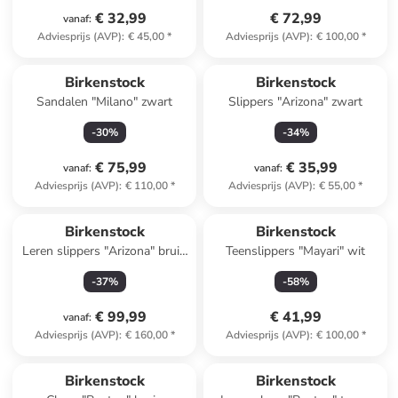
€ 32,99
€ 72,99
vanaf
:
Adviesprijs (AVP)
:
€ 45,00
*
Adviesprijs (AVP)
:
€ 100,00
*
Birkenstock
Birkenstock
Sandalen "Milano" zwart
Slippers "Arizona" zwart
-
30
%
-
34
%
€ 75,99
€ 35,99
vanaf
:
vanaf
:
Adviesprijs (AVP)
:
€ 110,00
*
Adviesprijs (AVP)
:
€ 55,00
*
Reeds in een ander winkelwagentje
Birkenstock
Birkenstock
Leren slippers "Arizona" bruin
Teenslippers "Mayari" wit
- wijdte S
-
37
%
-
58
%
€ 99,99
€ 41,99
vanaf
:
Adviesprijs (AVP)
:
€ 160,00
*
Adviesprijs (AVP)
:
€ 100,00
*
Birkenstock
Birkenstock