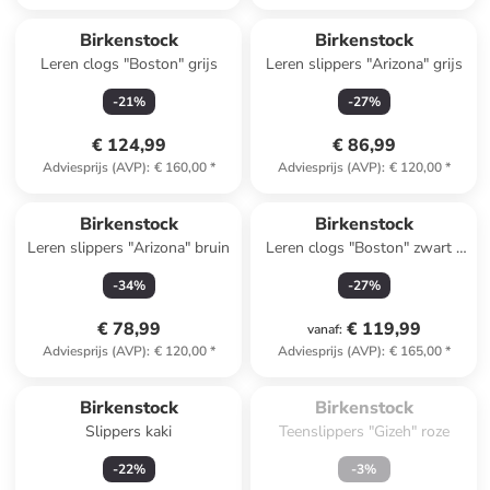
Birkenstock
Birkenstock
Leren clogs "Boston" grijs
Leren slippers "Arizona" grijs
-
21
%
-
27
%
€ 124,99
€ 86,99
Adviesprijs (AVP)
:
€ 160,00
*
Adviesprijs (AVP)
:
€ 120,00
*
Birkenstock
Birkenstock
Leren slippers "Arizona" bruin
Leren clogs "Boston" zwart -
wijdte S
-
34
%
-
27
%
€ 78,99
€ 119,99
vanaf
:
Adviesprijs (AVP)
:
€ 120,00
*
Adviesprijs (AVP)
:
€ 165,00
*
Te laat. Het product is 
uitverkocht.
Birkenstock
Birkenstock
Slippers kaki
Teenslippers "Gizeh" roze
-
22
%
-
3
%