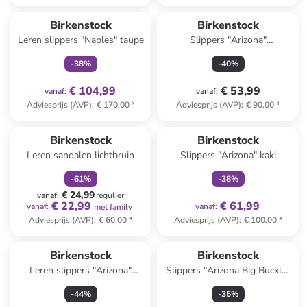
family
exclusief
Birkenstock
Birkenstock
Leren slippers "Naples" taupe
Slippers "Arizona"
donkerblauw - wijdte S
-
38
%
-
40
%
€ 104,99
€ 53,99
vanaf
:
vanaf
:
Adviesprijs (AVP)
:
€ 170,00
*
Adviesprijs (AVP)
:
€ 90,00
*
family
korting
family
exclusief
Birkenstock
Birkenstock
Leren sandalen lichtbruin
Slippers "Arizona" kaki
-
61
%
-
38
%
€ 24,99
vanaf
:
regulier
€ 22,99
€ 61,99
vanaf
:
vanaf
:
met family
Adviesprijs (AVP)
:
€ 60,00
*
Adviesprijs (AVP)
:
€ 100,00
*
Birkenstock
Birkenstock
Leren slippers "Arizona"
Slippers "Arizona Big Buckle"
lichtbruin
lichtroze
-
44
%
-
35
%