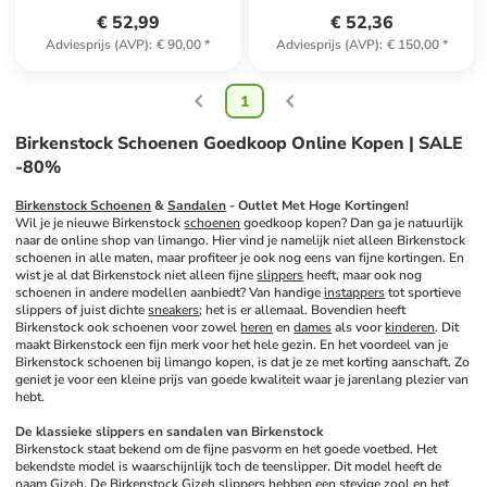
€ 52,99
€ 52,36
Adviesprijs (AVP)
:
€ 90,00
*
Adviesprijs (AVP)
:
€ 150,00
*
1
Birkenstock Schoenen Goedkoop Online Kopen | SALE
-80%
Birkenstock Schoenen
 & 
Sandalen
 - Outlet Met Hoge Kortingen!
Wil je je nieuwe Birkenstock 
schoenen
 goedkoop kopen? Dan ga je natuurlijk 
naar de online shop van limango. Hier vind je namelijk niet alleen Birkenstock 
schoenen in alle maten, maar profiteer je ook nog eens van fijne kortingen. En 
wist je al dat Birkenstock niet alleen fijne 
slippers
 heeft, maar ook nog 
schoenen in andere modellen aanbiedt? Van handige 
instappers
 tot sportieve 
slippers of juist dichte 
sneakers
; het is er allemaal. Bovendien heeft 
Birkenstock ook schoenen voor zowel 
heren
 en 
dames
 als voor 
kinderen
. Dit 
maakt Birkenstock een fijn merk voor het hele gezin. En het voordeel van je 
Birkenstock schoenen bij limango kopen, is dat je ze met korting aanschaft. Zo 
geniet je voor een kleine prijs van goede kwaliteit waar je jarenlang plezier van 
hebt.
De klassieke slippers en sandalen van Birkenstock
Birkenstock staat bekend om de fijne pasvorm en het goede voetbed. Het 
bekendste model is waarschijnlijk toch de teenslipper. Dit model heeft de 
naam Gizeh. De Birkenstock Gizeh 
slippers
 hebben een stevige zool en het 