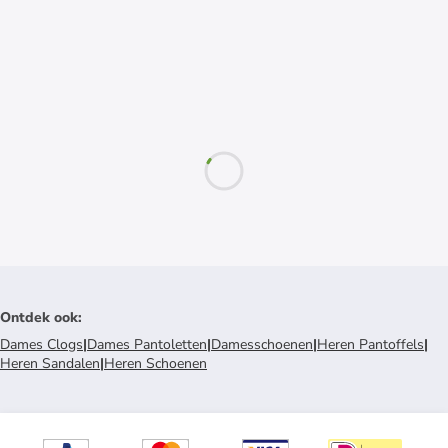
Ontdek ook
:
Dames Clogs
|
Dames Pantoletten
|
Damesschoenen
|
Heren Pantoffels
|
Heren Sandalen
|
Heren Schoenen