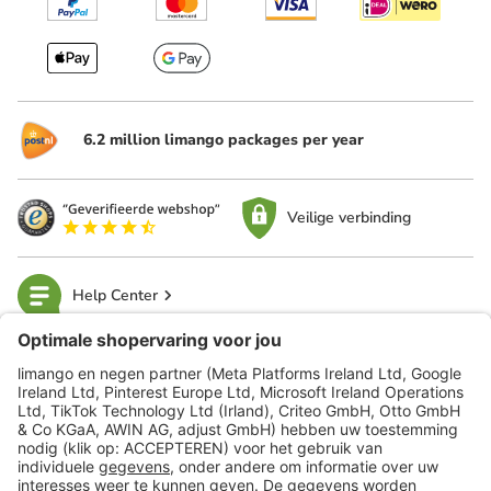
6.2 million limango packages per year
Veilige verbinding
Help Center
limango
Veilig winkelen
Klantenservice