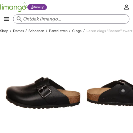
family
Shop
Dames
Schoenen
Pantoletten
Clogs
Leren clogs "Boston" zwart