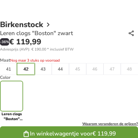
Birkenstock
Leren clogs "Boston" zwart
€ 119,99
-
36
%
Adviesprijs (AVP)
:
€ 190,00
*
inclusief BTW
Maat
Nog maar 3 stuks op voorraad
41
42
43
44
45
46
47
48
Color
Leren clogs
"Boston"
zwart
Waarom veranderen de prijzen?
In winkelwagentje voor
€ 119,99