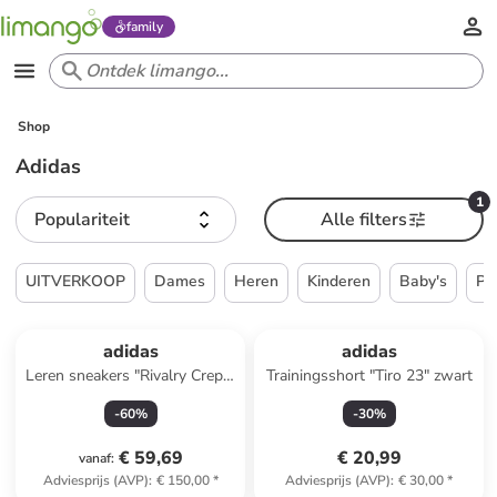
family
Shop
Adidas
1
Populariteit
Alle filters
UITVERKOOP
Dames
Heren
Kinderen
Baby's
Pa
adidas
adidas
Leren sneakers "Rivalry Crepe"
Trainingsshort "Tiro 23" zwart
lichtbruin
-
60
%
-
30
%
€ 59,69
€ 20,99
vanaf
:
Adviesprijs (AVP)
:
€ 150,00
*
Adviesprijs (AVP)
:
€ 30,00
*