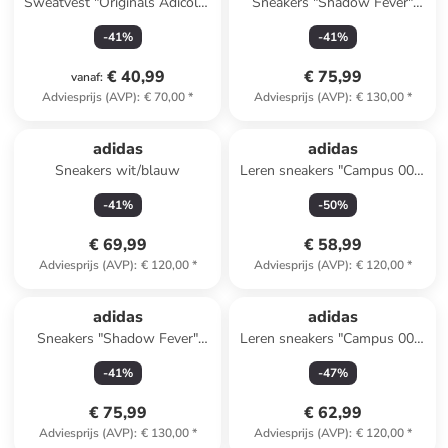
Sweatvest "Originals Adicolor
Sneakers "Shadow Fever"
3-Stripes" turquoise
zwart
-
41
%
-
41
%
€ 40,99
€ 75,99
vanaf
:
Adviesprijs (AVP)
:
€ 70,00
*
Adviesprijs (AVP)
:
€ 130,00
*
adidas
adidas
Sneakers wit/blauw
Leren sneakers "Campus 00s"
zwart
-
41
%
-
50
%
€ 69,99
€ 58,99
Adviesprijs (AVP)
:
€ 120,00
*
Adviesprijs (AVP)
:
€ 120,00
*
adidas
adidas
Sneakers "Shadow Fever"
Leren sneakers "Campus 00s"
beige
beige
-
41
%
-
47
%
€ 75,99
€ 62,99
Adviesprijs (AVP)
:
€ 130,00
*
Adviesprijs (AVP)
:
€ 120,00
*