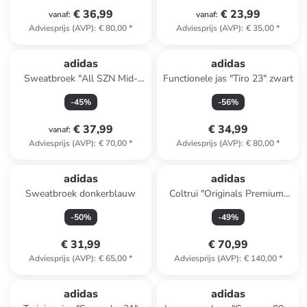
€ 36,99
€ 23,99
vanaf
:
vanaf
:
Adviesprijs (AVP)
:
€ 80,00
*
Adviesprijs (AVP)
:
€ 35,00
*
adidas
adidas
Sweatbroek "All SZN Mid-
Functionele jas "Tiro 23" zwart
Rise Dip-Dye" lichtroze
-
45
%
-
56
%
€ 37,99
€ 34,99
vanaf
:
Adviesprijs (AVP)
:
€ 70,00
*
Adviesprijs (AVP)
:
€ 80,00
*
adidas
adidas
Sweatbroek donkerblauw
Coltrui "Originals Premium"
crème
-
50
%
-
49
%
€ 31,99
€ 70,99
Adviesprijs (AVP)
:
€ 65,00
*
Adviesprijs (AVP)
:
€ 140,00
*
adidas
adidas