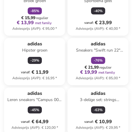
Broek groen
Sportbeha geel
-
85
%
-
40
%
€ 15,99
regulier
€ 13,99
€ 23,99
vanaf
:
met family
Adviesprijs (AVP)
:
€ 95,00
*
Adviesprijs (AVP)
:
€ 40,00
*
family
korting
Reeds in een ander winkelwagentje
adidas
adidas
Hipster groen
Sneakers "Swift run 22"
blauw
-
29
%
-
76
%
€ 21,99
regulier
€ 11,99
€ 19,99
vanaf
:
met family
Adviesprijs (AVP)
:
€ 16,95
*
Adviesprijs (AVP)
:
€ 85,00
*
adidas
adidas
Leren sneakers "Campus 00s"
3-delige set: strings
zwart
lichtroze/turquoise/zwart
-
45
%
-
63
%
€ 64,99
€ 10,99
vanaf
:
vanaf
:
Adviesprijs (AVP)
:
€ 120,00
*
Adviesprijs (AVP)
:
€ 29,95
*