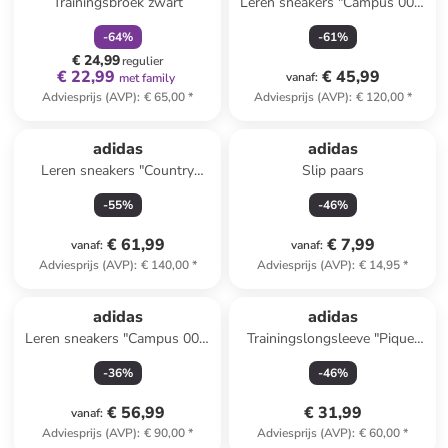
Trainingsbroek zwart
Leren sneakers "Campus 00s"
grijs
-
64
%
-
61
%
€ 24,99
regulier
€ 22,99
€ 45,99
vanaf
:
met family
Adviesprijs (AVP)
:
€ 65,00
*
Adviesprijs (AVP)
:
€ 120,00
*
adidas
adidas
Leren sneakers "Country
Slip paars
Japan" zilverkleurig
-
55
%
-
46
%
€ 61,99
€ 7,99
vanaf
:
vanaf
:
Adviesprijs (AVP)
:
€ 140,00
*
Adviesprijs (AVP)
:
€ 14,95
*
adidas
adidas
Leren sneakers "Campus 00s"
Trainingslongsleeve "Pique"
groen
donkerblauw
-
36
%
-
46
%
€ 56,99
€ 31,99
vanaf
:
Adviesprijs (AVP)
:
€ 90,00
*
Adviesprijs (AVP)
:
€ 60,00
*