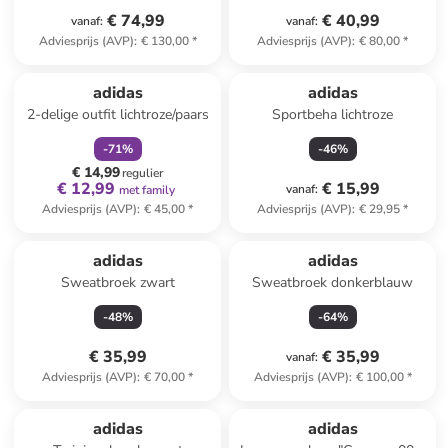
€ 74,99
€ 40,99
vanaf
:
vanaf
:
Adviesprijs (AVP)
:
€ 130,00
*
Adviesprijs (AVP)
:
€ 80,00
*
family
korting
adidas
adidas
2-delige outfit lichtroze/paars
Sportbeha lichtroze
-
71
%
-
46
%
€ 14,99
regulier
€ 12,99
€ 15,99
vanaf
:
met family
Adviesprijs (AVP)
:
€ 45,00
*
Adviesprijs (AVP)
:
€ 29,95
*
adidas
adidas
Sweatbroek zwart
Sweatbroek donkerblauw
-
48
%
-
64
%
€ 35,99
€ 35,99
vanaf
:
Adviesprijs (AVP)
:
€ 70,00
*
Adviesprijs (AVP)
:
€ 100,00
*
family
korting
adidas
adidas