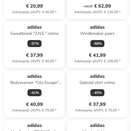
€ 20,99
€ 62,99
vanaf
:
Adviesprijs (AVP)
:
€ 40,00
*
Adviesprijs (AVP)
:
€ 120,00
*
adidas
adidas
Sweatbroek "Z.N.E." crème
Windbreaker paars
-
57
%
-
58
%
€ 37,99
€ 41,99
Adviesprijs (AVP)
:
€ 90,00
*
Adviesprijs (AVP)
:
€ 100,00
*
adidas
adidas
Bodywarmer "City Escape"
Gebreid shirt crème
grijs
-
41
%
-
45
%
€ 40,99
€ 37,99
Adviesprijs (AVP)
:
€ 70,00
*
Adviesprijs (AVP)
:
€ 70,00
*
adidas
adidas