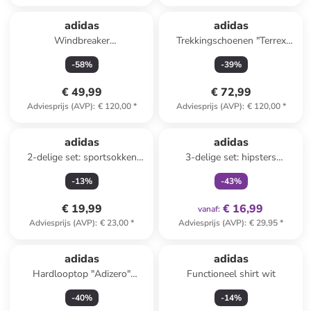
adidas
adidas
Windbreaker
Trekkingschoenen "Terrex
donkerblauw/groen
Trailmaker 2 GTX" grijs
-
58
%
-
39
%
€ 49,99
€ 72,99
Adviesprijs (AVP)
:
€ 120,00
*
Adviesprijs (AVP)
:
€ 120,00
*
family
exclusief
adidas
adidas
2-delige set: sportsokken
3-delige set: hipsters
crème/donkerblauw
beige/zwart/lichtroze
-
13
%
-
43
%
€ 19,99
€ 16,99
vanaf
:
Adviesprijs (AVP)
:
€ 23,00
*
Adviesprijs (AVP)
:
€ 29,95
*
Reeds in een ander winkelwagentje
adidas
adidas
Hardlooptop "Adizero"
Functioneel shirt wit
lichtroze
-
40
%
-
14
%