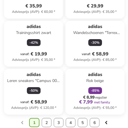
€ 35,99
€ 29,99
Adviesprijs (AVP)
:
€ 60,00
*
Adviesprijs (AVP)
:
€ 35,00
*
adidas
adidas
Trainingsshirt zwart
Wandelschoenen "Terrex
Anylander" kaki
-
42
%
-
30
%
€ 19,99
€ 58,99
vanaf
:
vanaf
:
Adviesprijs (AVP)
:
€ 35,00
*
Adviesprijs (AVP)
:
€ 85,00
*
family
korting
adidas
adidas
Leren sneakers "Campus 00s"
Rok beige
blauw
-
50
%
-
85
%
€ 8,99
regulier
€ 58,99
€ 7,99
vanaf
:
met family
Adviesprijs (AVP)
:
€ 120,00
*
Adviesprijs (AVP)
:
€ 55,00
*
1
2
3
4
5
6