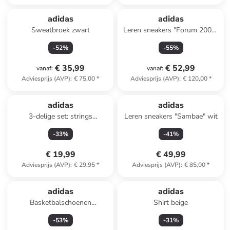
adidas
adidas
Sweatbroek zwart
Leren sneakers "Forum 2000"
grijs
-
52
%
-
55
%
€ 35,99
€ 52,99
vanaf
:
vanaf
:
Adviesprijs (AVP)
:
€ 75,00
*
Adviesprijs (AVP)
:
€ 120,00
*
adidas
adidas
3-delige set: strings
Leren sneakers "Sambae" wit
beige/zwart/lichtroze
-
33
%
-
41
%
€ 19,99
€ 49,99
Adviesprijs (AVP)
:
€ 29,95
*
Adviesprijs (AVP)
:
€ 85,00
*
adidas
adidas
Basketbalschoenen
Shirt beige
"Basketball Legends" zwart
-
53
%
-
31
%