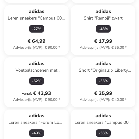
adidas
adidas
Leren sneakers "Campus 00s"
Shirt "Remoji" zwart
grijs
-
27
%
-
48
%
€ 64,99
€ 17,99
Adviesprijs (AVP)
:
€ 90,00
*
Adviesprijs (AVP)
:
€ 35,00
*
adidas
adidas
Voetbalschoenen met
Short "Originals x Liberty
multinoppen "Predator Freak
London Tonal Booty" blauw
-
52
%
-
35
%
3 TF" donkerblauw
€ 42,93
€ 25,99
vanaf
:
Adviesprijs (AVP)
:
€ 90,00
*
Adviesprijs (AVP)
:
€ 40,00
*
adidas
adidas
Leren sneakers "Forum Low"
Leren sneakers "Campus 00s"
crème
paars
-
49
%
-
36
%