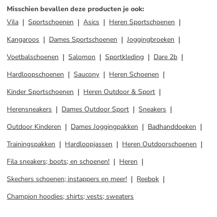
Misschien bevallen deze producten je ook
:
Vila
Sportschoenen
Asics
Heren Sportschoenen
Kangaroos
Dames Sportschoenen
Joggingbroeken
Voetbalschoenen
Salomon
Sportkleding
Dare 2b
Hardloopschoenen
Saucony
Heren Schoenen
Kinder Sportschoenen
Heren Outdoor & Sport
Herensneakers
Dames Outdoor Sport
Sneakers
Outdoor Kinderen
Dames Joggingpakken
Badhanddoeken
Trainingspakken
Hardloopjassen
Heren Outdoorschoenen
Fila sneakers; boots; en schoenen!
Heren
Skechers schoenen; instappers en meer!
Reebok
Champion hoodies; shirts; vests; sweaters