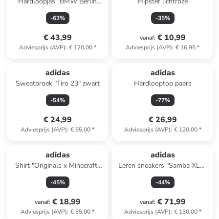
Hardloopjas "BMW Berlin
Hipster lichtroze
Marathon 2024 Legends"
-
63
%
-
35
%
donkerblauw
€ 43,99
€ 10,99
vanaf
:
Adviesprijs (AVP)
:
€ 120,00
*
Adviesprijs (AVP)
:
€ 16,95
*
adidas
adidas
Sweatbroek "Tiro 23" zwart
Hardlooptop paars
-
54
%
-
77
%
€ 24,99
€ 26,99
Adviesprijs (AVP)
:
€ 55,00
*
Adviesprijs (AVP)
:
€ 120,00
*
adidas
adidas
Shirt "Originals x Minecraft"
Leren sneakers "Samba XLG"
lichtroze
beige/wit
-
45
%
-
44
%
€ 18,99
€ 71,99
vanaf
:
vanaf
:
Adviesprijs (AVP)
:
€ 35,00
*
Adviesprijs (AVP)
:
€ 130,00
*