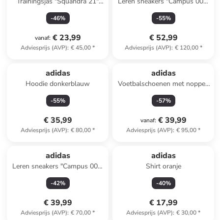
Trainingsjas "Squandra 21"
Leren sneakers "Campus 00s"
groen
antraciet
-
46
%
-
55
%
€ 23,99
€ 52,99
vanaf
:
Adviesprijs (AVP)
:
€ 45,00
*
Adviesprijs (AVP)
:
€ 120,00
*
adidas
adidas
Hoodie donkerblauw
Voetbalschoenen met noppen
"Predator League FG/MG"
-
55
%
-
57
%
rood
€ 35,99
€ 39,99
vanaf
:
Adviesprijs (AVP)
:
€ 80,00
*
Adviesprijs (AVP)
:
€ 95,00
*
adidas
adidas
Leren sneakers "Campus 00s"
Shirt oranje
blauw
-
42
%
-
40
%
€ 39,99
€ 17,99
Adviesprijs (AVP)
:
€ 70,00
*
Adviesprijs (AVP)
:
€ 30,00
*