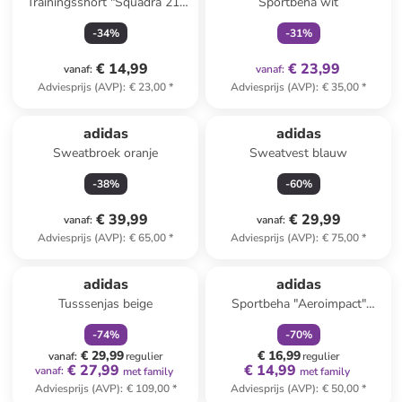
Trainingsshort "Squadra 21"
Sportbeha wit
wit
-
34
%
-
31
%
€ 14,99
€ 23,99
vanaf
:
vanaf
:
Adviesprijs (AVP)
:
€ 23,00
*
Adviesprijs (AVP)
:
€ 35,00
*
adidas
adidas
Sweatbroek oranje
Sweatvest blauw
-
38
%
-
60
%
€ 39,99
€ 29,99
vanaf
:
vanaf
:
Adviesprijs (AVP)
:
€ 65,00
*
Adviesprijs (AVP)
:
€ 75,00
*
family
korting
family
korting
adidas
adidas
Tusssenjas beige
Sportbeha "Aeroimpact"
lichtroze - Low
-
74
%
-
70
%
€ 29,99
€ 16,99
vanaf
:
regulier
regulier
€ 27,99
€ 14,99
vanaf
:
met family
met family
Adviesprijs (AVP)
:
€ 109,00
*
Adviesprijs (AVP)
:
€ 50,00
*