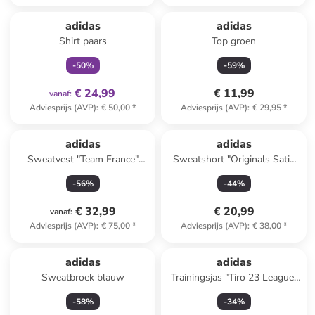
family
exclusief
adidas
adidas
Shirt paars
Top groen
-
50
%
-
59
%
€ 24,99
€ 11,99
vanaf
:
Adviesprijs (AVP)
:
€ 50,00
*
Adviesprijs (AVP)
:
€ 29,95
*
adidas
adidas
Sweatvest "Team France"
Sweatshort "Originals Satin
donkerblauw
Sprint" groen
-
56
%
-
44
%
€ 32,99
€ 20,99
vanaf
:
Adviesprijs (AVP)
:
€ 75,00
*
Adviesprijs (AVP)
:
€ 38,00
*
adidas
adidas
Sweatbroek blauw
Trainingsjas "Tiro 23 League"
donkerblauw
-
58
%
-
34
%