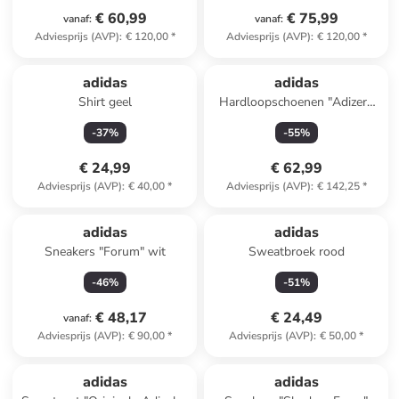
€ 60,99
€ 75,99
vanaf
:
vanaf
:
Adviesprijs (AVP)
:
€ 120,00
*
Adviesprijs (AVP)
:
€ 120,00
*
adidas
adidas
Shirt geel
Hardloopschoenen "Adizero
Aruku" zwart
-
37
%
-
55
%
€ 24,99
€ 62,99
Adviesprijs (AVP)
:
€ 40,00
*
Adviesprijs (AVP)
:
€ 142,25
*
adidas
adidas
Sneakers "Forum" wit
Sweatbroek rood
-
46
%
-
51
%
€ 48,17
€ 24,49
vanaf
:
Adviesprijs (AVP)
:
€ 90,00
*
Adviesprijs (AVP)
:
€ 50,00
*
adidas
adidas