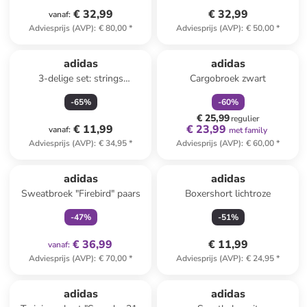
€ 32,99
€ 32,99
vanaf
:
Adviesprijs (AVP)
:
€ 80,00
*
Adviesprijs (AVP)
:
€ 50,00
*
family
korting
adidas
adidas
3-delige set: strings
Cargobroek zwart
paars/lichtblauw/grijs
-
65
%
-
60
%
€ 25,99
regulier
€ 11,99
€ 23,99
vanaf
:
met family
Adviesprijs (AVP)
:
€ 34,95
*
Adviesprijs (AVP)
:
€ 60,00
*
family
exclusief
adidas
adidas
Sweatbroek "Firebird" paars
Boxershort lichtroze
-
47
%
-
51
%
€ 36,99
€ 11,99
vanaf
:
Adviesprijs (AVP)
:
€ 70,00
*
Adviesprijs (AVP)
:
€ 24,95
*
family
exclusief
adidas
adidas