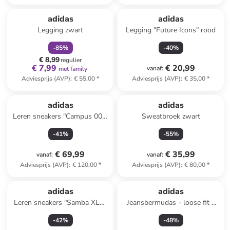
family
korting
adidas
adidas
Legging zwart
Legging "Future Icons" rood
-
85
%
-
40
%
€ 8,99
regulier
€ 7,99
€ 20,99
vanaf
:
met family
Adviesprijs (AVP)
:
€ 55,00
*
Adviesprijs (AVP)
:
€ 35,00
*
adidas
adidas
Leren sneakers "Campus 00s"
Sweatbroek zwart
oranje
-
41
%
-
55
%
€ 69,99
€ 35,99
vanaf
:
vanaf
:
Adviesprijs (AVP)
:
€ 120,00
*
Adviesprijs (AVP)
:
€ 80,00
*
adidas
adidas
Leren sneakers "Samba XLG"
Jeansbermudas - loose fit -
wit
grijs
-
42
%
-
48
%