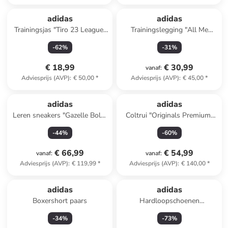
adidas
adidas
Trainingsjas "Tiro 23 League"
Trainingslegging "All Me
blauw
Essentials" rood
-
62
%
-
31
%
€ 18,99
€ 30,99
vanaf
:
Adviesprijs (AVP)
:
€ 50,00
*
Adviesprijs (AVP)
:
€ 45,00
*
adidas
adidas
Leren sneakers "Gazelle Bold"
Coltrui "Originals Premium"
rood
bruin
-
44
%
-
60
%
€ 66,99
€ 54,99
vanaf
:
vanaf
:
Adviesprijs (AVP)
:
€ 119,99
*
Adviesprijs (AVP)
:
€ 140,00
*
adidas
adidas
Boxershort paars
Hardloopschoenen
"Ultraboost 22" beige
-
34
%
-
73
%