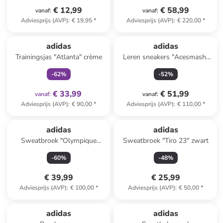
€ 12,99
€ 58,99
vanaf
:
vanaf
:
Adviesprijs (AVP)
:
€ 19,95
*
Adviesprijs (AVP)
:
€ 220,00
*
family
exclusief
adidas
adidas
Trainingsjas "Atlanta" crème
Leren sneakers "Acesmash"
beige
-
62
%
-
52
%
€ 33,99
€ 51,99
vanaf
:
vanaf
:
Adviesprijs (AVP)
:
€ 90,00
*
Adviesprijs (AVP)
:
€ 110,00
*
adidas
adidas
Sweatbroek "Olympique
Sweatbroek "Tiro 23" zwart
Lyonnais Terrace Icons" rood
-
60
%
-
48
%
€ 39,99
€ 25,99
Adviesprijs (AVP)
:
€ 100,00
*
Adviesprijs (AVP)
:
€ 50,00
*
family
korting
adidas
adidas