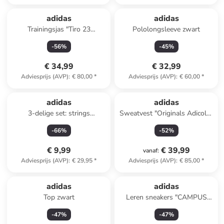
adidas
adidas
Trainingsjas "Tiro 23
Pololongsleeve zwart
Competition" groen
-
56
%
-
45
%
€ 34,99
€ 32,99
Adviesprijs (AVP)
:
€ 80,00
*
Adviesprijs (AVP)
:
€ 60,00
*
Reeds in een ander winkelwagentje
adidas
adidas
3-delige set: strings
Sweatvest "Originals Adicolor
lichtblauw/lichtbruin/zwart
Satin" donkerblauw
-
66
%
-
52
%
€ 9,99
€ 39,99
vanaf
:
Adviesprijs (AVP)
:
€ 29,95
*
Adviesprijs (AVP)
:
€ 85,00
*
adidas
adidas
Top zwart
Leren sneakers "CAMPUS
00s" kaki
-
47
%
-
47
%