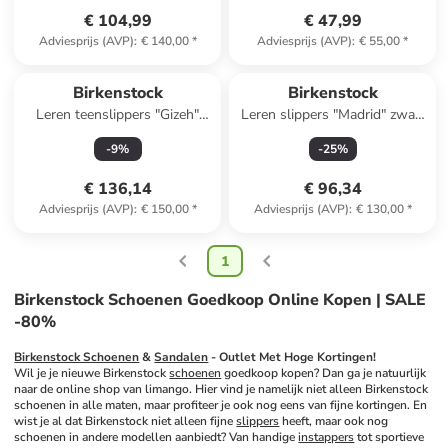
€ 104,99
€ 47,99
Adviesprijs (AVP)
:
€ 140,00
*
Adviesprijs (AVP)
:
€ 55,00
*
Birkenstock
Birkenstock
Leren teenslippers "Gizeh"
Leren slippers "Madrid" zwart
bruin
- wijdte S
-
9
%
-
25
%
€ 136,14
€ 96,34
Adviesprijs (AVP)
:
€ 150,00
*
Adviesprijs (AVP)
:
€ 130,00
*
1
Birkenstock Schoenen Goedkoop Online Kopen | SALE
-80%
Birkenstock Schoenen
 & 
Sandalen
 - Outlet Met Hoge Kortingen!
Wil je je nieuwe Birkenstock 
schoenen
 goedkoop kopen? Dan ga je natuurlijk 
naar de online shop van limango. Hier vind je namelijk niet alleen Birkenstock 
schoenen in alle maten, maar profiteer je ook nog eens van fijne kortingen. En 
wist je al dat Birkenstock niet alleen fijne 
slippers
 heeft, maar ook nog 
schoenen in andere modellen aanbiedt? Van handige 
instappers
 tot sportieve 