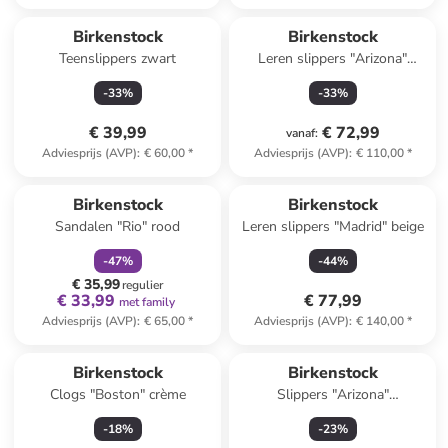
Birkenstock
Birkenstock
Teenslippers zwart
Leren slippers "Arizona"
donkerbruin - wijdte N
-
33
%
-
33
%
€ 39,99
€ 72,99
vanaf
:
Adviesprijs (AVP)
:
€ 60,00
*
Adviesprijs (AVP)
:
€ 110,00
*
family
korting
Birkenstock
Birkenstock
Sandalen "Rio" rood
Leren slippers "Madrid" beige
-
47
%
-
44
%
€ 35,99
regulier
€ 33,99
€ 77,99
met family
Adviesprijs (AVP)
:
€ 65,00
*
Adviesprijs (AVP)
:
€ 140,00
*
Birkenstock
Birkenstock
Clogs "Boston" crème
Slippers "Arizona"
donkerblauw - wijdte N
-
18
%
-
23
%