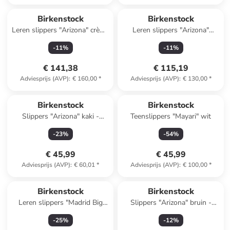
Birkenstock
Birkenstock
Leren slippers "Arizona" crème
Leren slippers "Arizona"
- wijdte S
lichtbruin
-
11
%
-
11
%
€ 141,38
€ 115,19
Adviesprijs (AVP)
:
€ 160,00
*
Adviesprijs (AVP)
:
€ 130,00
*
Reeds in een ander winkelwagentje
Birkenstock
Birkenstock
Slippers "Arizona" kaki -
Teenslippers "Mayari" wit
wijdte N
-
23
%
-
54
%
€ 45,99
€ 45,99
Adviesprijs (AVP)
:
€ 60,01
*
Adviesprijs (AVP)
:
€ 100,00
*
Birkenstock
Birkenstock
Leren slippers "Madrid Big
Slippers "Arizona" bruin -
Buckle" lichtbruin
wijdte N
-
25
%
-
12
%