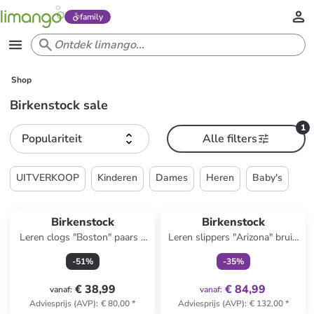
family
Shop
Birkenstock sale
1
Populariteit
Alle filters
UITVERKOOP
Kinderen
Dames
Heren
Baby's
family
exclusief
Reeds in een ander winkelwagentje
Birkenstock
Birkenstock
Leren clogs "Boston" paars -
Leren slippers "Arizona" bruin
wijdte S
- wijdte S
-
51
%
-
35
%
€ 38,99
€ 84,99
vanaf
:
vanaf
:
Adviesprijs (AVP)
:
€ 80,00
*
Adviesprijs (AVP)
:
€ 132,00
*