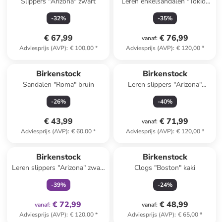
Slippers "Arizona" zwart
Leren enkelsandalen "Tokio"
donkerblauw - wijdte S
-
32
%
-
35
%
€ 67,99
€ 76,99
vanaf
:
Adviesprijs (AVP)
:
€ 100,00
*
Adviesprijs (AVP)
:
€ 120,00
*
Birkenstock
Birkenstock
Sandalen "Roma" bruin
Leren slippers "Arizona"
lichtbruin
-
26
%
-
40
%
€ 43,99
€ 71,99
vanaf
:
Adviesprijs (AVP)
:
€ 60,00
*
Adviesprijs (AVP)
:
€ 120,00
*
family
exclusief
Birkenstock
Birkenstock
Leren slippers "Arizona" zwart
Clogs "Boston" kaki
- wijdte S
-
39
%
-
24
%
€ 72,99
€ 48,99
vanaf
:
vanaf
:
Adviesprijs (AVP)
:
€ 120,00
*
Adviesprijs (AVP)
:
€ 65,00
*