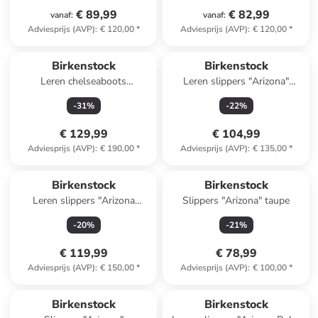
€ 89,99
€ 82,99
vanaf
:
vanaf
:
Adviesprijs (AVP)
:
€ 120,00
*
Adviesprijs (AVP)
:
€ 120,00
*
Birkenstock
Birkenstock
Leren chelseaboots
Leren slippers "Arizona"
"Highwood" bruin - wijdte S
lichtblauw
-
31
%
-
22
%
€ 129,99
€ 104,99
Adviesprijs (AVP)
:
€ 190,00
*
Adviesprijs (AVP)
:
€ 135,00
*
Birkenstock
Birkenstock
Leren slippers "Arizona
Slippers "Arizona" taupe
Adventure" kaki
-
20
%
-
21
%
€ 119,99
€ 78,99
Adviesprijs (AVP)
:
€ 150,00
*
Adviesprijs (AVP)
:
€ 100,00
*
Birkenstock
Birkenstock