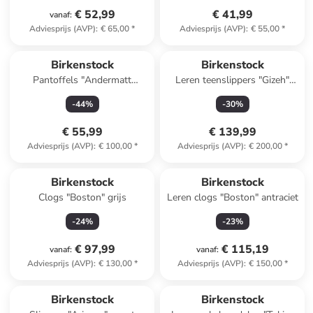
€ 52,99
€ 41,99
vanaf
:
Adviesprijs (AVP)
:
€ 65,00
*
Adviesprijs (AVP)
:
€ 55,00
*
Reeds in een ander winkelwagentje
Birkenstock
Birkenstock
Pantoffels "Andermatt
Leren teenslippers "Gizeh"
Standard" grijs
bruin
-
44
%
-
30
%
€ 55,99
€ 139,99
Adviesprijs (AVP)
:
€ 100,00
*
Adviesprijs (AVP)
:
€ 200,00
*
Birkenstock
Birkenstock
Clogs "Boston" grijs
Leren clogs "Boston" antraciet
-
24
%
-
23
%
€ 97,99
€ 115,19
vanaf
:
vanaf
:
Adviesprijs (AVP)
:
€ 130,00
*
Adviesprijs (AVP)
:
€ 150,00
*
Birkenstock
Birkenstock