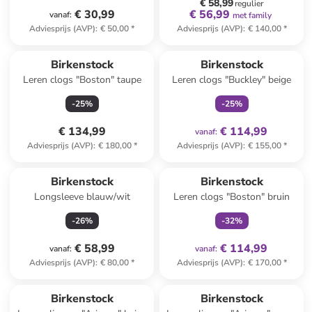
€ 58,99
regulier
€ 30,99
€ 56,99
vanaf
:
met family
Adviesprijs (AVP)
:
€ 50,00
*
Adviesprijs (AVP)
:
€ 140,00
*
family
exclusief
Birkenstock
Birkenstock
Leren clogs "Boston" taupe
Leren clogs "Buckley" beige
-
25
%
-
25
%
€ 134,99
€ 114,99
vanaf
:
Adviesprijs (AVP)
:
€ 180,00
*
Adviesprijs (AVP)
:
€ 155,00
*
family
exclusief
Birkenstock
Birkenstock
Longsleeve blauw/wit
Leren clogs "Boston" bruin
-
26
%
-
32
%
€ 58,99
€ 114,99
vanaf
:
vanaf
:
Adviesprijs (AVP)
:
€ 80,00
*
Adviesprijs (AVP)
:
€ 170,00
*
Birkenstock
Birkenstock