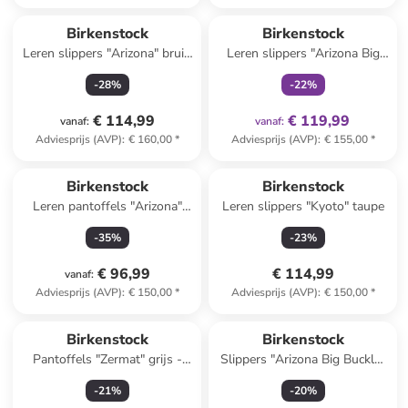
family
exclusief
Birkenstock
Birkenstock
Leren slippers "Arizona" bruin
Leren slippers "Arizona Big
- wijdte S
Buckle" beige
-
28
%
-
22
%
€ 114,99
€ 119,99
vanaf
:
vanaf
:
Adviesprijs (AVP)
:
€ 160,00
*
Adviesprijs (AVP)
:
€ 155,00
*
Birkenstock
Birkenstock
Leren pantoffels "Arizona"
Leren slippers "Kyoto" taupe
lichtbruin - wijdte S
-
35
%
-
23
%
€ 96,99
€ 114,99
vanaf
:
Adviesprijs (AVP)
:
€ 150,00
*
Adviesprijs (AVP)
:
€ 150,00
*
Birkenstock
Birkenstock
Pantoffels "Zermat" grijs -
Slippers "Arizona Big Buckle"
wijdte S
wit
-
21
%
-
20
%