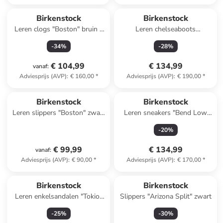
Birkenstock
Birkenstock
Leren clogs "Boston" bruin -
Leren chelseaboots
wijdte S
"Highwood" bruin - wijdte S
-
34
%
-
28
%
€ 104,99
€ 134,99
vanaf
:
Adviesprijs (AVP)
:
€ 160,00
*
Adviesprijs (AVP)
:
€ 190,00
*
Birkenstock
Birkenstock
Leren slippers "Boston" zwart
Leren sneakers "Bend Low
- wijdte S
Decon" bruin
-
20
%
€ 99,99
€ 134,99
vanaf
:
Adviesprijs (AVP)
:
€ 90,00
*
Adviesprijs (AVP)
:
€ 170,00
*
Birkenstock
Birkenstock
Leren enkelsandalen "Tokio"
Slippers "Arizona Split" zwart
donkerblauw - wijdte N
-
25
%
-
30
%