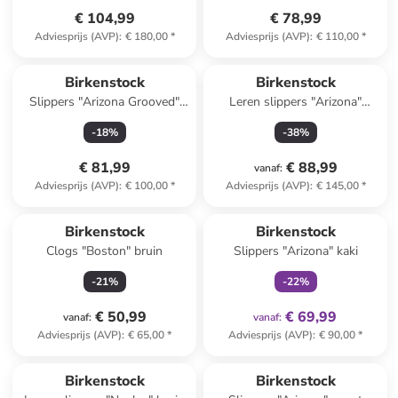
€ 104,99
€ 78,99
Adviesprijs (AVP)
:
€ 180,00
*
Adviesprijs (AVP)
:
€ 110,00
*
Birkenstock
Birkenstock
Slippers "Arizona Grooved"
Leren slippers "Arizona"
zwart - wijdte S
lichtbruin
-
18
%
-
38
%
€ 81,99
€ 88,99
vanaf
:
Adviesprijs (AVP)
:
€ 100,00
*
Adviesprijs (AVP)
:
€ 145,00
*
family
exclusief
Birkenstock
Birkenstock
Clogs "Boston" bruin
Slippers "Arizona" kaki
-
21
%
-
22
%
€ 50,99
€ 69,99
vanaf
:
vanaf
:
Adviesprijs (AVP)
:
€ 65,00
*
Adviesprijs (AVP)
:
€ 90,00
*
family
exclusief
Birkenstock
Birkenstock