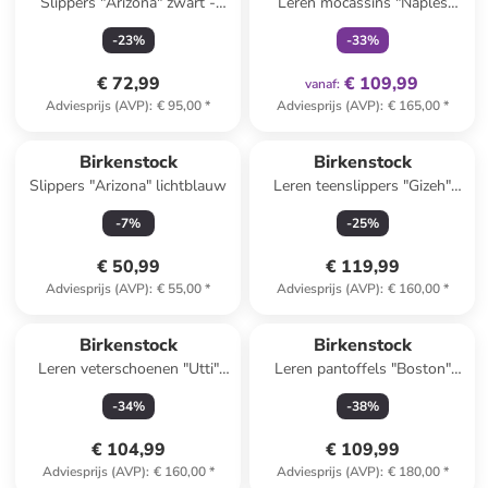
Slippers "Arizona" zwart -
Leren mocassins "Naples
wijdte N
Wrapped" lichtroze
-
23
%
-
33
%
€ 72,99
€ 109,99
vanaf
:
Adviesprijs (AVP)
:
€ 95,00
*
Adviesprijs (AVP)
:
€ 165,00
*
Birkenstock
Birkenstock
Slippers "Arizona" lichtblauw
Leren teenslippers "Gizeh"
beige
-
7
%
-
25
%
€ 50,99
€ 119,99
Adviesprijs (AVP)
:
€ 55,00
*
Adviesprijs (AVP)
:
€ 160,00
*
Birkenstock
Birkenstock
Leren veterschoenen "Utti"
Leren pantoffels "Boston"
beige
lichtbruin - wijdte S
-
34
%
-
38
%
€ 104,99
€ 109,99
Adviesprijs (AVP)
:
€ 160,00
*
Adviesprijs (AVP)
:
€ 180,00
*