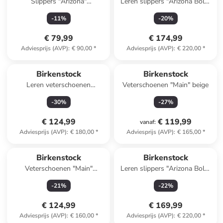
Slippers "Arizona"
Leren slippers "Arizona Bold"
donkerblauw - wijdte N
bruin
-
11
%
-
20
%
€ 79,99
€ 174,99
Adviesprijs (AVP)
:
€ 90,00
*
Adviesprijs (AVP)
:
€ 220,00
*
Birkenstock
Birkenstock
Leren veterschoenen
Veterschoenen "Main" beige
"Highwood" zwart - wijdte S
-
30
%
-
27
%
€ 124,99
€ 119,99
vanaf
:
Adviesprijs (AVP)
:
€ 180,00
*
Adviesprijs (AVP)
:
€ 165,00
*
Birkenstock
Birkenstock
Veterschoenen "Main"
Leren slippers "Arizona Bold"
antraciet
zwart
-
21
%
-
22
%
€ 124,99
€ 169,99
Adviesprijs (AVP)
:
€ 160,00
*
Adviesprijs (AVP)
:
€ 220,00
*