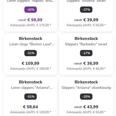
Leren slippers "Naples" bruin
Slippers "Arizona" zwart
- wijdte S
-
43
%
-
27
%
€ 98,99
€ 39,99
vanaf
:
vanaf
:
Adviesprijs (AVP)
:
€ 175,00
*
Adviesprijs (AVP)
:
€ 55,00
*
Birkenstock
Birkenstock
Leren clogs "Boston Leve"
Slippers "Barbados" zwart
beige
-
31
%
-
17
%
€ 109,99
€ 36,99
vanaf
:
Adviesprijs (AVP)
:
€ 160,00
*
Adviesprijs (AVP)
:
€ 45,00
*
Reeds in een ander winkelwagentje
Birkenstock
Birkenstock
Leren slippers "Arizona"
Slippers "Arizona" zilverkleurig
donkerblauw - wijdte S
-
51
%
-
20
%
€ 58,64
€ 43,99
vanaf
:
Adviesprijs (AVP)
:
€ 120,00
*
Adviesprijs (AVP)
:
€ 55,00
*