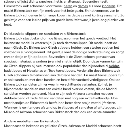
slippers of juist dichte 
sneakers
; het is er allemaal. Bovendien heeft 
Birkenstock ook schoenen voor zowel 
heren
 en 
dames
 als voor 
kinderen
. Dit 
maakt Birkenstock een fijn merk voor het hele gezin. En het voordeel van je 
Birkenstock schoenen bij limango kopen, is dat je ze met korting aanschaft. Zo 
geniet je voor een kleine prijs van goede kwaliteit waar je jarenlang plezier van 
hebt.
De klassieke slippers en sandalen van Birkenstock
Birkenstock staat bekend om de fijne pasvorm en het goede voetbed. Het 
bekendste model is waarschijnlijk toch de teenslipper. Dit model heeft de 
naam Gizeh. De Birkenstock Gizeh 
slippers
 hebben een stevige zool en het 
voetbed is al voorgevormd. Dit geeft je voet de nodige ondersteuning en zorgt 
ervoor dat je er fijn op loopt. Bovendien is de Gizeh schoen gemaakt van 
speciaal materiaal waardoor je er niet snel in glijdt. Door deze kenmerken zijn 
de Gizeh slippers bij veel mensen ook populairder dan bijvoorbeeld 
Adidas
badslippers of 
Havaianas
 en Teva teenslippers. Verder zijn deze Birkenstock 
Gizeh schoenen te herkennen aan de brede banden. En naast teenslippers zijn 
er ook sandalen met deze banden en hetzelfde voetbed verkrijgbaar. Ook de 
Birkenstock sandalen zijn er weer in verschillende varianten. Zo heb je 
bijvoorbeeld sandalen met een enkele band over de voeten, die de Madrid 
sandalen worden genoemd. Maar er zijn ook Arizona 
sandalen
 met een 
dubbele band of zelfs Milano sandalen met nog een extra hielbandje. Hoe 
meer bandjes de Birkenstock heeft, hoe beter deze om je voet blijft zitten. 
Wanneer je een langere afstand op je slippers of sandalen af wilt leggen, zijn 
Milano of Arizona schoenen van Birkenstock dan ook een echte aanrader.
Andere modellen van Birkenstock
Maar naast de bekende en geliefde Gizeh, Arizona en Madrid schoenen heeft 