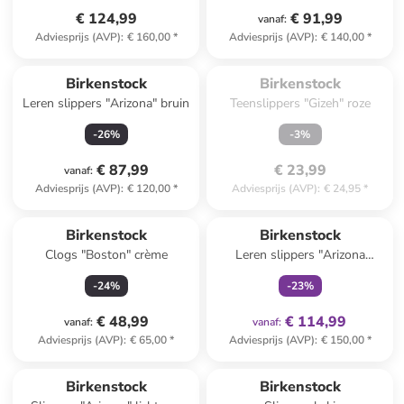
€ 124,99
€ 91,99
vanaf
:
Adviesprijs (AVP)
:
€ 160,00
*
Adviesprijs (AVP)
:
€ 140,00
*
Te laat. Het product is 
uitverkocht.
Birkenstock
Birkenstock
Leren slippers "Arizona" bruin
Teenslippers "Gizeh" roze
-
26
%
-
3
%
€ 87,99
€ 23,99
vanaf
:
Adviesprijs (AVP)
:
€ 120,00
*
Adviesprijs (AVP)
:
€ 24,95
*
family
exclusief
Birkenstock
Birkenstock
Clogs "Boston" crème
Leren slippers "Arizona
Adventure" zwart
-
24
%
-
23
%
€ 48,99
€ 114,99
vanaf
:
vanaf
:
Adviesprijs (AVP)
:
€ 65,00
*
Adviesprijs (AVP)
:
€ 150,00
*
Birkenstock
Birkenstock