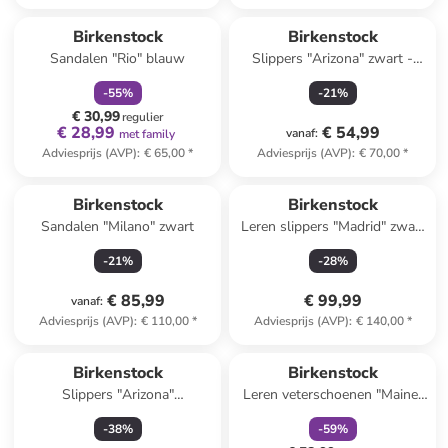
family
korting
Birkenstock
Birkenstock
Sandalen "Rio" blauw
Slippers "Arizona" zwart -
wijdte S
-
55
%
-
21
%
€ 30,99
regulier
€ 28,99
€ 54,99
vanaf
:
met family
Adviesprijs (AVP)
:
€ 65,00
*
Adviesprijs (AVP)
:
€ 70,00
*
Birkenstock
Birkenstock
Sandalen "Milano" zwart
Leren slippers "Madrid" zwart
- wijdte S
-
21
%
-
28
%
€ 85,99
€ 99,99
vanaf
:
Adviesprijs (AVP)
:
€ 110,00
*
Adviesprijs (AVP)
:
€ 140,00
*
family
korting
Reeds in een ander winkelwagentje
Birkenstock
Birkenstock
Slippers "Arizona"
Leren veterschoenen "Maine"
donkerblauw
kaki
-
38
%
-
59
%