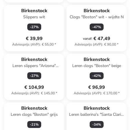
Birkenstock
Birkenstock
Slippers wit
Clogs "Boston" wit - wijdte N
-
27
%
-
47
%
€ 39,99
€ 47,49
vanaf
:
Adviesprijs (AVP)
:
€ 55,00
*
Adviesprijs (AVP)
:
€ 90,00
*
Birkenstock
Birkenstock
Leren slippers "Arizona"
Leren clogs "Boston" beige
lichtbruin
-
27
%
-
42
%
€ 104,99
€ 96,99
Adviesprijs (AVP)
:
€ 145,00
*
Adviesprijs (AVP)
:
€ 170,00
*
Birkenstock
Birkenstock
Leren clogs "Boston" grijs
Leren ballerina's "Santa Clarit"
lichtroze
-
21
%
-
34
%