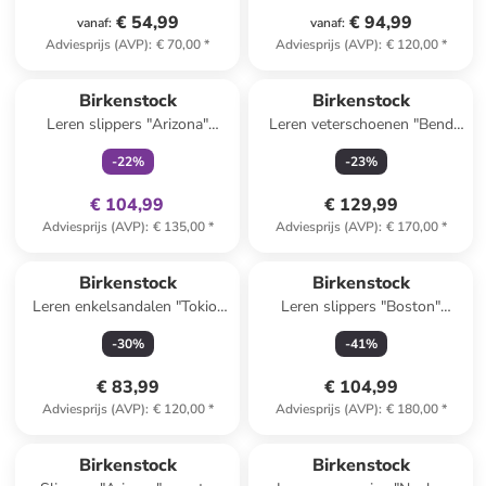
€ 54,99
€ 94,99
vanaf
:
vanaf
:
Adviesprijs (AVP)
:
€ 70,00
*
Adviesprijs (AVP)
:
€ 120,00
*
family
exclusief
Birkenstock
Birkenstock
Leren slippers "Arizona"
Leren veterschoenen "Bend
lichtroze
Low Decon" zwart - wijdte N
-
22
%
-
23
%
€ 104,99
€ 129,99
Adviesprijs (AVP)
:
€ 135,00
*
Adviesprijs (AVP)
:
€ 170,00
*
Birkenstock
Birkenstock
Leren enkelsandalen "Tokio"
Leren slippers "Boston"
zwart
lichtbruin - wijdte S
-
30
%
-
41
%
€ 83,99
€ 104,99
Adviesprijs (AVP)
:
€ 120,00
*
Adviesprijs (AVP)
:
€ 180,00
*
family
exclusief
Birkenstock
Birkenstock