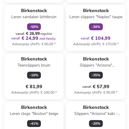
family
korting
family
exclusief
Birkenstock
Birkenstock
Leren sandalen lichtbruin
Leren slippers "Naples" taupe
-
58
%
-
38
%
€ 26,99
vanaf
:
regulier
€ 24,99
€ 104,99
vanaf
:
vanaf
:
met family
Adviesprijs (AVP)
:
€ 60,00
*
Adviesprijs (AVP)
:
€ 170,00
*
Reeds in een ander winkelwagentje
Birkenstock
Birkenstock
Teenslippers bruin
Slippers "Arizona"
donkerblauw - wijdte S
-
18
%
-
35
%
€ 81,99
€ 57,99
vanaf
:
Adviesprijs (AVP)
:
€ 100,00
*
Adviesprijs (AVP)
:
€ 90,00
*
Birkenstock
Birkenstock
Leren clogs "Boston" beige
Slippers "Arizona" kaki -
wijdte S
-
41
%
-
28
%