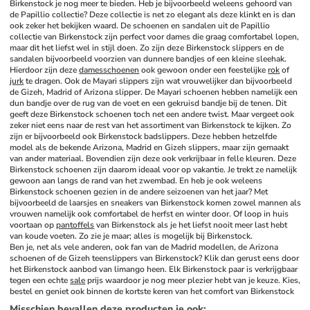
Birkenstock je nog meer te bieden. Heb je bijvoorbeeld weleens gehoord van 
de Papillio collectie? Deze collectie is net zo elegant als deze klinkt en is dan 
ook zeker het bekijken waard. De schoenen en sandalen uit de Papillio 
collectie van Birkenstock zijn perfect voor dames die graag comfortabel lopen, 
maar dit het liefst wel in stijl doen. Zo zijn deze Birkenstock slippers en de 
sandalen bijvoorbeeld voorzien van dunnere bandjes of een kleine sleehak. 
Hierdoor zijn deze 
damesschoenen
 ook gewoon onder een feestelijke 
rok
 of 
jurk
 te dragen. Ook de Mayari slippers zijn wat vrouwelijker dan bijvoorbeeld 
de Gizeh, Madrid of Arizona slipper. De Mayari schoenen hebben namelijk een 
dun bandje over de rug van de voet en een gekruisd bandje bij de tenen. Dit 
geeft deze Birkenstock schoenen toch net een andere twist. Maar vergeet ook 
zeker niet eens naar de rest van het assortiment van Birkenstock te kijken. Zo 
zijn er bijvoorbeeld ook Birkenstock badslippers. Deze hebben hetzelfde 
model als de bekende Arizona, Madrid en Gizeh slippers, maar zijn gemaakt 
van ander materiaal. Bovendien zijn deze ook verkrijbaar in felle kleuren. Deze 
Birkenstock schoenen zijn daarom ideaal voor op vakantie. Je trekt ze namelijk 
gewoon aan langs de rand van het zwembad. En heb je ook weleens 
Birkenstock schoenen gezien in de andere seizoenen van het jaar? Met 
bijvoorbeeld de laarsjes en sneakers van Birkenstock komen zowel mannen als 
vrouwen namelijk ook comfortabel de herfst en winter door. Of loop in huis 
voortaan op 
pantoffels
 van Birkenstock als je het liefst nooit meer last hebt 
van koude voeten. Zo zie je maar; alles is mogelijk bij Birkenstock.
Ben je, net als vele anderen, ook fan van de Madrid modellen, de Arizona 
schoenen of de Gizeh teenslippers van Birkenstock? Klik dan gerust eens door 
het Birkenstock aanbod van limango heen. Elk Birkenstock paar is verkrijgbaar 
tegen een echte 
sale
 prijs waardoor je nog meer plezier hebt van je keuze. Kies, 
bestel en geniet ook binnen de kortste keren van het comfort van Birkenstock
Misschien bevallen deze producten je ook
: