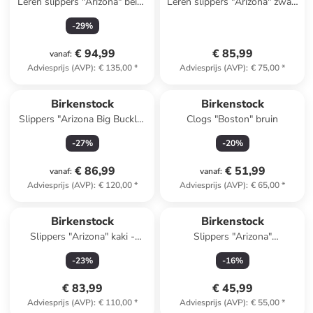
Leren slippers "Arizona" beige
Leren slippers "Arizona" zwart
- wijdte N
- wijdte S
-
29
%
€ 94,99
€ 85,99
vanaf
:
Adviesprijs (AVP)
:
€ 135,00
*
Adviesprijs (AVP)
:
€ 75,00
*
Birkenstock
Birkenstock
Slippers "Arizona Big Buckle"
Clogs "Boston" bruin
lichtroze
-
27
%
-
20
%
€ 86,99
€ 51,99
vanaf
:
vanaf
:
Adviesprijs (AVP)
:
€ 120,00
*
Adviesprijs (AVP)
:
€ 65,00
*
Birkenstock
Birkenstock
Slippers "Arizona" kaki -
Slippers "Arizona"
wijdte S
donkerblauw
-
23
%
-
16
%
€ 83,99
€ 45,99
Adviesprijs (AVP)
:
€ 110,00
*
Adviesprijs (AVP)
:
€ 55,00
*