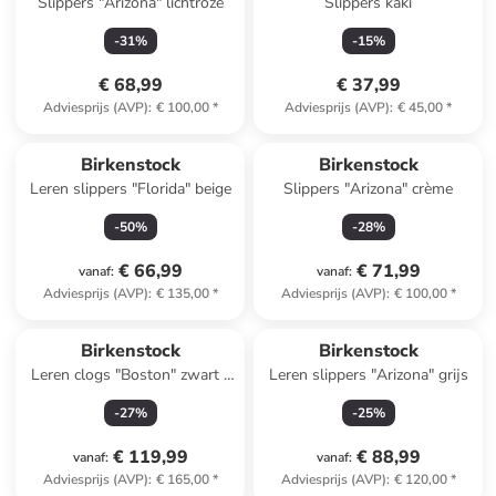
Slippers "Arizona" lichtroze
Slippers kaki
-
31
%
-
15
%
€ 68,99
€ 37,99
Adviesprijs (AVP)
:
€ 100,00
*
Adviesprijs (AVP)
:
€ 45,00
*
Reeds in een ander winkelwagentje
Birkenstock
Birkenstock
Leren slippers "Florida" beige
Slippers "Arizona" crème
-
50
%
-
28
%
€ 66,99
€ 71,99
vanaf
:
vanaf
:
Adviesprijs (AVP)
:
€ 135,00
*
Adviesprijs (AVP)
:
€ 100,00
*
Birkenstock
Birkenstock
Leren clogs "Boston" zwart -
Leren slippers "Arizona" grijs
wijdte S
-
27
%
-
25
%
€ 119,99
€ 88,99
vanaf
:
vanaf
:
Adviesprijs (AVP)
:
€ 165,00
*
Adviesprijs (AVP)
:
€ 120,00
*