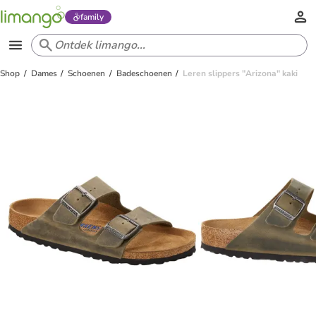
family
Shop
Dames
Schoenen
Badeschoenen
Leren slippers "Arizona" kaki