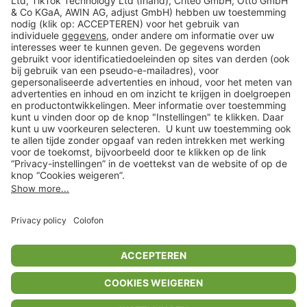
Veilig winkelen
Klantenservice
Shop
Acties
limango.de
limango.pl
In winkelwagentje voor
€ 75,99
* Op basis van de adviesprijs van de fabrikant
** Alle prijsopgaven zijn inclusief belasting en exclusief verzendkosten