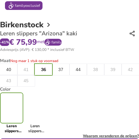
family
exclusief
Birkenstock
Leren slippers "Arizona" kaki
€ 75,99
met
-
41
%
family
Adviesprijs (AVP)
:
€ 130,00
*
inclusief BTW
Maat
Nog maar 1 stuk op voorraad
40
41
36
37
44
38
39
42
43
45
Color
Leren
Leren
slippers
slippers
"Arizona"
"Arizona"
Waarom veranderen de prijzen?