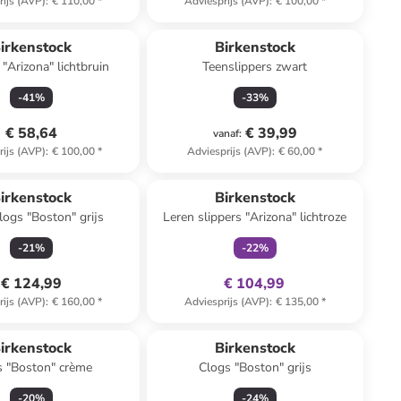
rijs (AVP)
:
€ 110,00
*
Adviesprijs (AVP)
:
€ 100,00
*
irkenstock
Birkenstock
 "Arizona" lichtbruin
Teenslippers zwart
-
41
%
-
33
%
€ 58,64
€ 39,99
vanaf
:
rijs (AVP)
:
€ 100,00
*
Adviesprijs (AVP)
:
€ 60,00
*
family
exclusief
irkenstock
Birkenstock
logs "Boston" grijs
Leren slippers "Arizona" lichtroze
-
21
%
-
22
%
€ 124,99
€ 104,99
rijs (AVP)
:
€ 160,00
*
Adviesprijs (AVP)
:
€ 135,00
*
irkenstock
Birkenstock
s "Boston" crème
Clogs "Boston" grijs
-
20
%
-
24
%