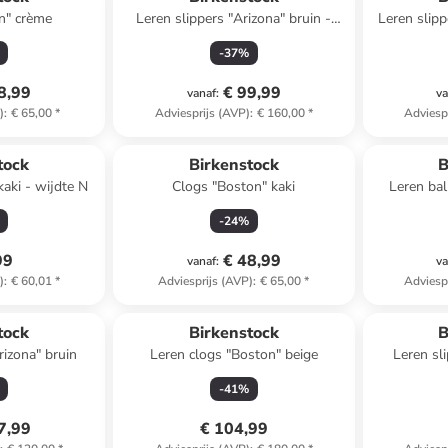
n" crème
Leren slippers "Arizona" bruin -
Leren slipp
wijdte S
-
37
%
8,99
€ 99,99
vanaf
:
va
)
:
€ 65,00
*
Adviesprijs (AVP)
:
€ 160,00
*
Adviesp
tock
Birkenstock
B
kaki - wijdte N
Clogs "Boston" kaki
Leren ball
-
24
%
99
€ 48,99
vanaf
:
va
)
:
€ 60,01
*
Adviesprijs (AVP)
:
€ 65,00
*
Adviesp
tock
Birkenstock
B
rizona" bruin
Leren clogs "Boston" beige
Leren sli
-
41
%
7,99
€ 104,99