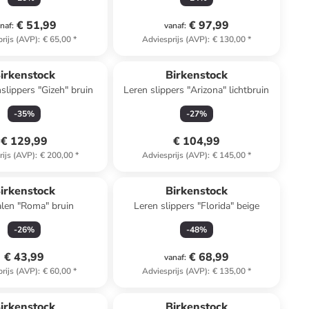
€ 51,99
€ 97,99
naf
:
vanaf
:
rijs (AVP)
:
€ 65,00
*
Adviesprijs (AVP)
:
€ 130,00
*
irkenstock
Birkenstock
slippers "Gizeh" bruin
Leren slippers "Arizona" lichtbruin
-
35
%
-
27
%
€ 129,99
€ 104,99
rijs (AVP)
:
€ 200,00
*
Adviesprijs (AVP)
:
€ 145,00
*
Reeds in een ander winkelwagentje
irkenstock
Birkenstock
len "Roma" bruin
Leren slippers "Florida" beige
-
26
%
-
48
%
€ 43,99
€ 68,99
vanaf
:
rijs (AVP)
:
€ 60,00
*
Adviesprijs (AVP)
:
€ 135,00
*
irkenstock
Birkenstock