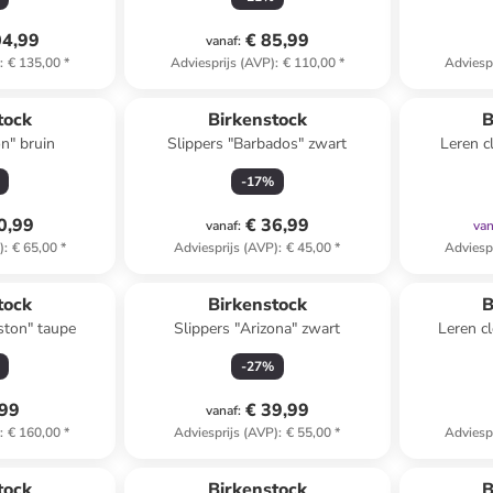
04,99
€ 85,99
vanaf
:
)
:
€ 135,00
*
Adviesprijs (AVP)
:
€ 110,00
*
Adviesp
tock
Birkenstock
B
n" bruin
Slippers "Barbados" zwart
Leren c
-
17
%
0,99
€ 36,99
vanaf
:
van
)
:
€ 65,00
*
Adviesprijs (AVP)
:
€ 45,00
*
Adviesp
tock
Birkenstock
B
ston" taupe
Slippers "Arizona" zwart
Leren c
-
27
%
,99
€ 39,99
vanaf
:
)
:
€ 160,00
*
Adviesprijs (AVP)
:
€ 55,00
*
Adviesp
orting
family
exclusief
tock
Birkenstock
B