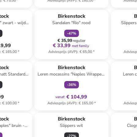
)
:
€ 75,00
*
Adviesprijs (AVP)
:
€ 160,00
*
Adviesp
family
korting
tock
Birkenstock
B
" zwart - wijdte
Sandalen "Rio" rood
Slippers
-
47
%
€ 35,99
regulier
19,99
€ 33,99
met family
)
:
€ 165,00
*
Adviesprijs (AVP)
:
€ 65,00
*
Adviesp
family
exclusief
 winkelwagentje
tock
Birkenstock
B
matt Standard"
Leren mocassins "Naples Wrapped"
Leren c
lichtroze
-
36
%
99
€ 104,99
vanaf
:
)
:
€ 100,00
*
Adviesprijs (AVP)
:
€ 165,00
*
Adviesp
clusief
tock
Birkenstock
B
ples" bruin -
Slippers wit
Clog
 S
-
27
%