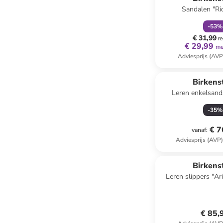
Sandalen "Ri
-
53
%
€ 31,99
re
€ 29,99
me
Adviesprijs (AVP
Birkens
Leren enkelsand
donkerblauw -
-
35
%
€ 7
vanaf
:
Adviesprijs (AVP
Birkens
Leren slippers "Ar
wijdte
€ 85,