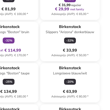
€ 31,99
regulier
€ 81,99
€ 29,99
met family
rijs (AVP)
:
€ 100,00
*
Adviesprijs (AVP)
:
€ 65,00
*
family
exclusief
irkenstock
Birkenstock
logs "Boston" bruin
Slippers "Arizona" donkerblauw
-
32
%
-
32
%
€ 114,99
€ 33,99
af
:
rijs (AVP)
:
€ 170,00
*
Adviesprijs (AVP)
:
€ 50,00
*
irkenstock
Birkenstock
logs "Boston" taupe
Longsleeve blauw/wit
-
25
%
-
20
%
€ 134,99
€ 63,99
rijs (AVP)
:
€ 180,00
*
Adviesprijs (AVP)
:
€ 80,00
*
family
exclusief
irkenstock
Birkenstock