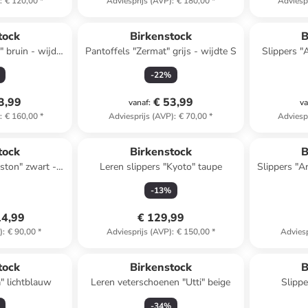
)
:
€ 120,00
*
Adviesprijs (AVP)
:
€ 180,00
*
Adviesp
tock
Birkenstock
B
 bruin - wijdte
Pantoffels "Zermat" grijs - wijdte S
Slippers "
-
22
%
3,99
€ 53,99
vanaf
:
va
)
:
€ 160,00
*
Adviesprijs (AVP)
:
€ 70,00
*
Adviesp
tock
Birkenstock
B
oston" zwart -
Leren slippers "Kyoto" taupe
Slippers "A
 S
-
13
%
14,99
€ 129,99
)
:
€ 90,00
*
Adviesprijs (AVP)
:
€ 150,00
*
Adviesp
tock
Birkenstock
B
" lichtblauw
Leren veterschoenen "Utti" beige
Slippe
-
34
%