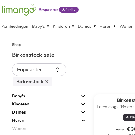
Bespaar met
family
Aanbiedingen
Baby's
Kinderen
Dames
Heren
Wonen
Shop
Birkenstock sale
Populariteit
Birkenstock
Reeds in een ander
Baby's
Birkens
Kinderen
Leren clogs "Boston
Dames
S
-
51
%
Heren
Wonen
€ 3
vanaf
: