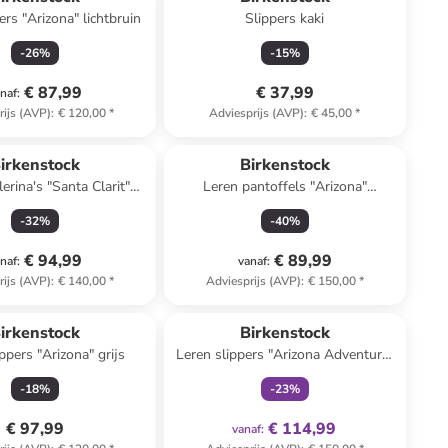
ers "Arizona" lichtbruin
Slippers kaki
-
26
%
-
15
%
€ 87,99
€ 37,99
naf
:
rijs (AVP)
:
€ 120,00
*
Adviesprijs (AVP)
:
€ 45,00
*
irkenstock
Birkenstock
erina's "Santa Clarit"
Leren pantoffels "Arizona"
lichtroze
lichtbruin - wijdte S
-
32
%
-
40
%
€ 94,99
€ 89,99
naf
:
vanaf
:
rijs (AVP)
:
€ 140,00
*
Adviesprijs (AVP)
:
€ 150,00
*
family
exclusief
irkenstock
Birkenstock
ppers "Arizona" grijs
Leren slippers "Arizona Adventure"
zwart
-
18
%
-
23
%
€ 97,99
€ 114,99
vanaf
: