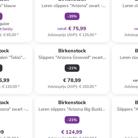
o" blauw
Leren slippers "Arizona" zwart -
Leren c
wijdte S
-
39
%
gulier
€ 75,99
vanaf
:
va
t family
)
:
€ 65,00
*
Adviesprijs (AVP)
:
€ 125,00
*
Adviesp
tock
Birkenstock
B
alen "Tokio"
Slippers "Arizona Grooved" zwart -
Leren clo
 wijdte S
wijdte S
-
21
%
6,99
€ 78,99
va
)
:
€ 120,00
*
Adviesprijs (AVP)
:
€ 100,00
*
Adviesp
family
exclusief
tock
Birkenstock
B
izona" zwart -
Leren slippers "Arizona Big Buckle"
Slippers "A
 S
beige
-
21
%
99
€ 124,99