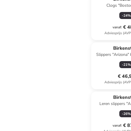
Clogs "Bosto
-
24
%
€ 4
vanaf
:
Adviesprijs (AVP
Birkens
Slippers "Arizona" 
-
21
%
€ 46,
Adviesprijs (AVP
Birkens
Leren slippers "A
-
26
%
€ 8
vanaf
: