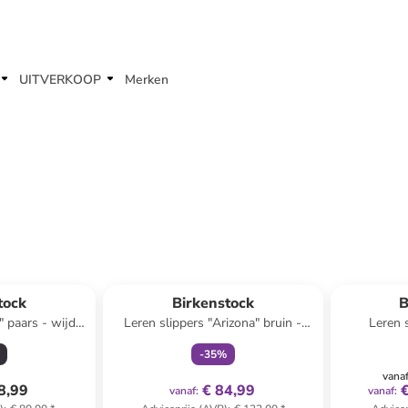
UITVERKOOP
Merken
family
exclusief
 winkelwagentje
tock
Birkenstock
B
" paars - wijdte
Leren slippers "Arizona" bruin -
Leren 
wijdte S
-
35
%
vana
8,99
€ 84,99
vanaf
:
vanaf
: