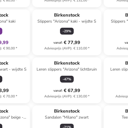
)
:
€ 80,00
*
Adviesprijs (AVP)
:
€ 132,00
*
Adviesp
clusief
tock
Birkenstock
B
ona" kaki
Slippers "Arizona" kaki - wijdte S
Slippers "
-
29
%
9,99
€ 77,99
vanaf
:
va
)
:
€ 90,00
*
Adviesprijs (AVP)
:
€ 110,00
*
Adviesp
tock
Birkenstock
B
wart - wijdte S
Leren slippers "Arizona" lichtbruin
Leren sli
-
47
%
3,99
€ 67,99
vanaf
:
)
:
€ 70,00
*
Adviesprijs (AVP)
:
€ 130,00
*
Adviesp
Reeds in ee
tock
Birkenstock
B
izona" beige -
Sandalen "Milano" zwart
Tee
 N
-
21
%