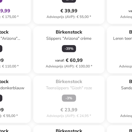
09,99
€ 39,99
va
)
:
€ 175,00
*
Adviesprijs (AVP)
:
€ 55,00
*
Adviesp
tock
Birkenstock
B
 "Arizona"
Slippers "Arizona" crème
Leren teen
 wijdte N
-
39
%
99
€ 60,99
vanaf
:
)
:
€ 110,00
*
Adviesprijs (AVP)
:
€ 100,00
*
Adviesp
Te laat. Het product is 
uitverkocht.
tock
Birkenstock
B
" donkerblauw
Teenslippers "Gizeh" roze
Sanda
-
3
%
99
€ 23,99
)
:
€ 55,00
*
Adviesprijs (AVP)
:
€ 24,95
*
Adviesp
tock
Birkenstock
B