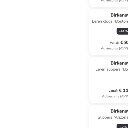
Adviesprijs (AVP
Birkens
Leren clogs "Boston"
S
-
41
%
€ 9
vanaf
:
Adviesprijs (AVP
Birkens
Leren slippers "B
wijdte
€ 1
vanaf
:
Adviesprijs (AVP
Birkens
Slippers "Arizona
-
7
%