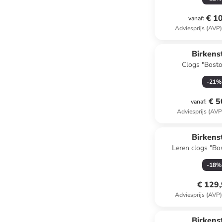
€ 1
vanaf
:
Adviesprijs (AVP
Birkens
Clogs "Bosto
-
21
%
€ 5
vanaf
:
Adviesprijs (AVP
Birkens
Leren clogs "Bo
-
18
%
€ 129
Adviesprijs (AVP
family
k
Birkens