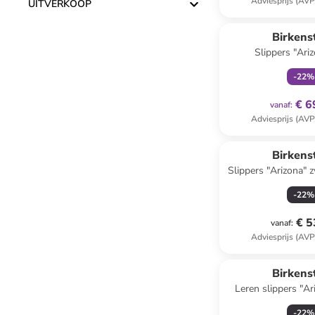
Adviesprijs (AVP
UITVERKOOP
family
ex
Birkens
Slippers "Ariz
-
22
%
€ 6
vanaf
:
Adviesprijs (AVP
Birkens
Slippers "Arizona" z
-
22
%
€ 5
vanaf
:
Adviesprijs (AVP
Birkens
Leren slippers "Ar
wijdte
-
22
%