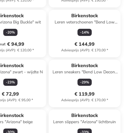
rijs (AVP)
:
€ 120,00
*
Adviesprijs (AVP)
:
€ 150,00
*
irkenstock
Birkenstock
Arizona Big Buckle" wit
Leren veterschoenen "Bend Low
Decon" zwart - wijdte N
-
20
%
-
14
%
€ 94,99
€ 144,99
naf
:
rijs (AVP)
:
€ 120,00
*
Adviesprijs (AVP)
:
€ 170,00
*
irkenstock
Birkenstock
rizona" zwart - wijdte N
Leren sneakers "Bend Low Decon"
bruin
-
23
%
-
29
%
€ 72,99
€ 119,99
rijs (AVP)
:
€ 95,00
*
Adviesprijs (AVP)
:
€ 170,00
*
irkenstock
Birkenstock
rs "Arizona" beige
Leren slippers "Arizona" lichtbruin
-
30
%
-
33
%