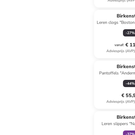
Adviesprijs (AVP
Birkens
Leren clogs "Boston
S
-
27
%
€ 1
vanaf
:
Adviesprijs (AVP
Reeds in een ander
Birkens
Pantoffels "Ander
grijs
-
44
%
€ 55,
Adviesprijs (AVP
family
ex
Birkens
Leren slippers "Na
wijdte
-
37
%