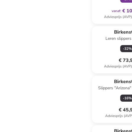
€ 1
vanaf
:
Adviesprijs (AVP
Birkens
Leren slippers
donkerbruin -
-
32
%
€ 73,
Adviesprijs (AVP
Birkens
Slippers "Arizona
-
16
%
€ 45,
Adviesprijs (AVP
Birkens