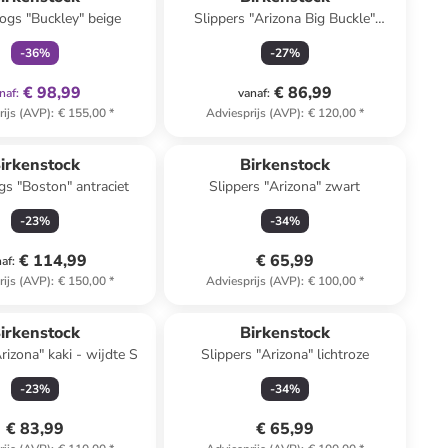
logs "Buckley" beige
Slippers "Arizona Big Buckle"
lichtroze
-
36
%
-
27
%
€ 98,99
€ 86,99
naf
:
vanaf
:
rijs (AVP)
:
€ 155,00
*
Adviesprijs (AVP)
:
€ 120,00
*
irkenstock
Birkenstock
gs "Boston" antraciet
Slippers "Arizona" zwart
-
23
%
-
34
%
€ 114,99
€ 65,99
naf
:
rijs (AVP)
:
€ 150,00
*
Adviesprijs (AVP)
:
€ 100,00
*
irkenstock
Birkenstock
rizona" kaki - wijdte S
Slippers "Arizona" lichtroze
-
23
%
-
34
%
€ 83,99
€ 65,99