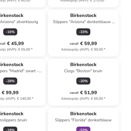
rijs (AVP)
:
€ 60,00
*
Adviesprijs (AVP)
:
€ 170,00
*
irkenstock
Birkenstock
Arizona" zilverkleurig
Slippers "Arizona" donkerblauw -
wijdte S
-
16
%
-
33
%
€ 45,99
€ 59,99
naf
:
vanaf
:
rijs (AVP)
:
€ 55,00
*
Adviesprijs (AVP)
:
€ 90,00
*
irkenstock
Birkenstock
ppers "Madrid" zwart -
Clogs "Boston" bruin
wijdte S
-
28
%
-
20
%
€ 99,99
€ 51,99
vanaf
:
rijs (AVP)
:
€ 140,00
*
Adviesprijs (AVP)
:
€ 65,00
*
family
korting
n ander winkelwagentje
irkenstock
Birkenstock
nslippers bruin
Slippers "Florida" donkerblauw
-
18
%
-
53
%