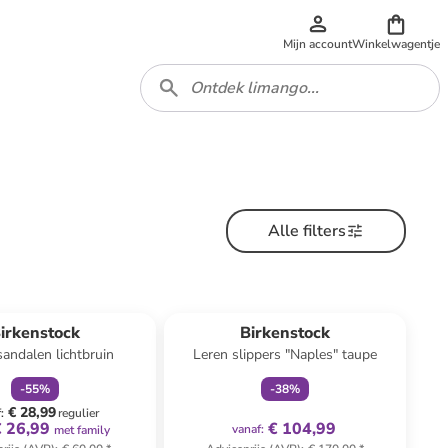
Mijn account
Winkelwagentje
Alle filters
family
korting
family
exclusief
irkenstock
Birkenstock
sandalen lichtbruin
Leren slippers "Naples" taupe
-
55
%
-
38
%
€ 28,99
f
:
regulier
€ 26,99
€ 104,99
vanaf
:
met family