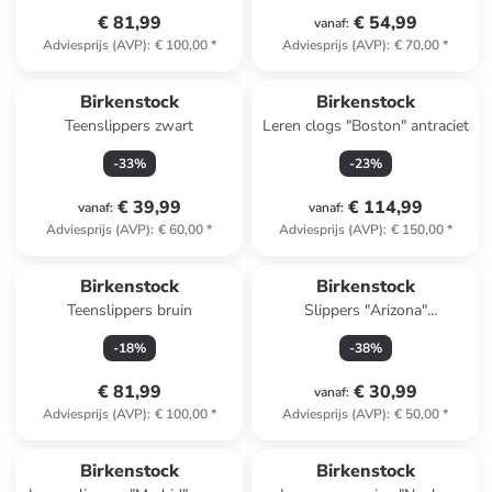
€ 81,99
€ 54,99
vanaf
:
Adviesprijs (AVP)
:
€ 100,00
*
Adviesprijs (AVP)
:
€ 70,00
*
Birkenstock
Birkenstock
Teenslippers zwart
Leren clogs "Boston" antraciet
-
33
%
-
23
%
€ 39,99
€ 114,99
vanaf
:
vanaf
:
Adviesprijs (AVP)
:
€ 60,00
*
Adviesprijs (AVP)
:
€ 150,00
*
Reeds in een ander winkelwagentje
Birkenstock
Birkenstock
Teenslippers bruin
Slippers "Arizona"
donkerblauw
-
18
%
-
38
%
€ 81,99
€ 30,99
vanaf
:
Adviesprijs (AVP)
:
€ 100,00
*
Adviesprijs (AVP)
:
€ 50,00
*
family
exclusief
Birkenstock
Birkenstock