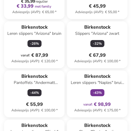
€ 35,99
regulier
€ 33,99
€ 45,99
met family
Adviesprijs (AVP)
:
€ 65,00
*
Adviesprijs (AVP)
:
€ 55,00
*
Birkenstock
Birkenstock
Leren slippers "Arizona" bruin
Slippers "Arizona" zwart
-
26
%
-
32
%
€ 87,99
€ 67,99
vanaf
:
Adviesprijs (AVP)
:
€ 120,00
*
Adviesprijs (AVP)
:
€ 100,00
*
family
exclusief
Birkenstock
Birkenstock
Pantoffels "Andermatt
Leren slippers "Naples" bruin
Standard" grijs
- wijdte S
-
44
%
-
43
%
€ 55,99
€ 98,99
vanaf
:
Adviesprijs (AVP)
:
€ 100,00
*
Adviesprijs (AVP)
:
€ 175,00
*
Birkenstock
Birkenstock