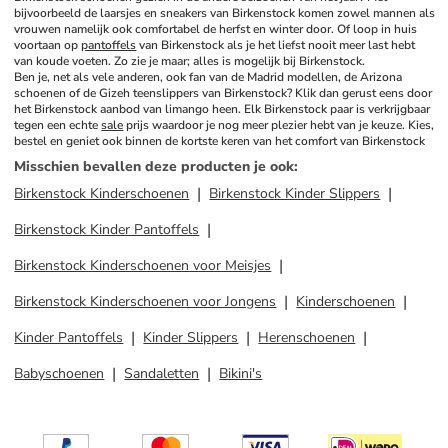
bijvoorbeeld de laarsjes en sneakers van Birkenstock komen zowel mannen als 
vrouwen namelijk ook comfortabel de herfst en winter door. Of loop in huis 
voortaan op 
pantoffels
 van Birkenstock als je het liefst nooit meer last hebt 
van koude voeten. Zo zie je maar; alles is mogelijk bij Birkenstock.
Ben je, net als vele anderen, ook fan van de Madrid modellen, de Arizona 
schoenen of de Gizeh teenslippers van Birkenstock? Klik dan gerust eens door 
het Birkenstock aanbod van limango heen. Elk Birkenstock paar is verkrijgbaar 
tegen een echte 
sale
 prijs waardoor je nog meer plezier hebt van je keuze. Kies, 
bestel en geniet ook binnen de kortste keren van het comfort van Birkenstock
Misschien bevallen deze producten je ook
:
Birkenstock Kinderschoenen
Birkenstock Kinder Slippers
Birkenstock Kinder Pantoffels
Birkenstock Kinderschoenen voor Meisjes
Birkenstock Kinderschoenen voor Jongens
Kinderschoenen
Kinder Pantoffels
Kinder Slippers
Herenschoenen
Babyschoenen
Sandaletten
Bikini's