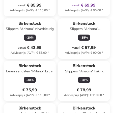
€ 85,99
€ 69,99
vanaf
:
vanaf
:
Adviesprijs (AVP)
:
€ 110,00
*
Adviesprijs (AVP)
:
€ 90,00
*
Birkenstock
Birkenstock
Slippers "Arizona" zilverkleurig
Slippers "Arizona"
donkerblauw - wijdte S
-
20
%
-
35
%
€ 43,99
€ 57,99
vanaf
:
vanaf
:
Adviesprijs (AVP)
:
€ 55,00
*
Adviesprijs (AVP)
:
€ 90,00
*
Birkenstock
Birkenstock
Leren sandalen "Milano" bruin
Slippers "Arizona" kaki -
wijdte S
-
30
%
-
28
%
€ 75,99
€ 78,99
Adviesprijs (AVP)
:
€ 110,00
*
Adviesprijs (AVP)
:
€ 110,00
*
Reeds in een ander winkelwagentje
Birkenstock
Birkenstock