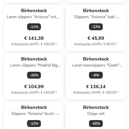
Birkenstock
Birkenstock
Leren slippers "Arizona" crème
Slippers "Arizona" kaki -
- wijdte S
wijdte N
-
11
%
-
23
%
€ 141,38
€ 45,99
Adviesprijs (AVP)
:
€ 160,00
*
Adviesprijs (AVP)
:
€ 60,01
*
Birkenstock
Birkenstock
Leren slippers "Madrid Big
Leren teenslippers "Gizeh"
Buckle" lichtbruin
bruin
-
25
%
-
9
%
€ 104,99
€ 136,14
Adviesprijs (AVP)
:
€ 140,00
*
Adviesprijs (AVP)
:
€ 150,00
*
Birkenstock
Birkenstock
Slippers "Arizona" bruin -
Clogs wit
wijdte N
-
12
%
-
60
%