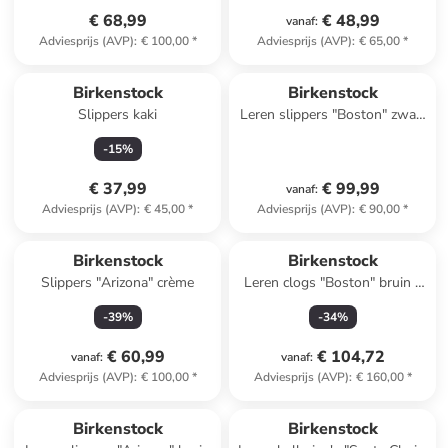
€ 68,99
€ 48,99
vanaf
:
Adviesprijs (AVP)
:
€ 100,00
*
Adviesprijs (AVP)
:
€ 65,00
*
Birkenstock
Birkenstock
Slippers kaki
Leren slippers "Boston" zwart
- wijdte S
-
15
%
€ 37,99
€ 99,99
vanaf
:
Adviesprijs (AVP)
:
€ 45,00
*
Adviesprijs (AVP)
:
€ 90,00
*
Birkenstock
Birkenstock
Slippers "Arizona" crème
Leren clogs "Boston" bruin -
wijdte S
-
39
%
-
34
%
€ 60,99
€ 104,72
vanaf
:
vanaf
:
Adviesprijs (AVP)
:
€ 100,00
*
Adviesprijs (AVP)
:
€ 160,00
*
Birkenstock
Birkenstock