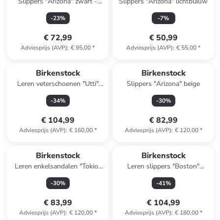
Slippers "Arizona" zwart -
Slippers "Arizona" lichtblauw
wijdte N
-
23
%
-
7
%
€ 72,99
€ 50,99
Adviesprijs (AVP)
:
€ 95,00
*
Adviesprijs (AVP)
:
€ 55,00
*
Birkenstock
Birkenstock
Leren veterschoenen "Utti"
Slippers "Arizona" beige
beige
-
34
%
-
30
%
€ 104,99
€ 82,99
Adviesprijs (AVP)
:
€ 160,00
*
Adviesprijs (AVP)
:
€ 120,00
*
Birkenstock
Birkenstock
Leren enkelsandalen "Tokio"
Leren slippers "Boston"
zwart
lichtbruin - wijdte S
-
30
%
-
41
%
€ 83,99
€ 104,99
Adviesprijs (AVP)
:
€ 120,00
*
Adviesprijs (AVP)
:
€ 180,00
*