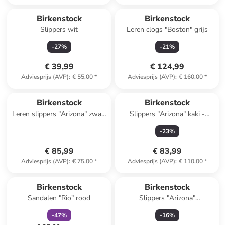
Reeds in een ander winkelwagentje
Birkenstock
Birkenstock
Slippers wit
Leren clogs "Boston" grijs
-
27
%
-
21
%
€ 39,99
€ 124,99
Adviesprijs (AVP)
:
€ 55,00
*
Adviesprijs (AVP)
:
€ 160,00
*
Birkenstock
Birkenstock
Leren slippers "Arizona" zwart
Slippers "Arizona" kaki -
- wijdte S
wijdte S
-
23
%
€ 85,99
€ 83,99
Adviesprijs (AVP)
:
€ 75,00
*
Adviesprijs (AVP)
:
€ 110,00
*
family
korting
Birkenstock
Birkenstock
Sandalen "Rio" rood
Slippers "Arizona"
donkerblauw
-
47
%
-
16
%