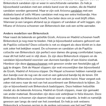
Birkenstock sandalen zijn er weer in verschillende varianten. Zo heb je 
bijvoorbeeld sandalen met een enkele band over de voeten, die de Madrid 
sandalen worden genoemd. Maar er zijn ook Arizona 
sandalen
 met een 
dubbele band of zelfs Milano sandalen met nog een extra hielbandje. Hoe 
meer bandjes de Birkenstock heeft, hoe beter deze om je voet blijft zitten. 
Wanneer je een langere afstand op je slippers of sandalen af wilt leggen, zijn 
Milano of Arizona schoenen van Birkenstock dan ook een echte aanrader.
Andere modellen van Birkenstock
Maar naast de bekende en geliefde Gizeh, Arizona en Madrid schoenen heeft 
Birkenstock je nog meer te bieden. Heb je bijvoorbeeld weleens gehoord van 
de Papillio collectie? Deze collectie is net zo elegant als deze klinkt en is dan 
ook zeker het bekijken waard. De schoenen en sandalen uit de Papillio 
collectie van Birkenstock zijn perfect voor dames die graag comfortabel lopen, 
maar dit het liefst wel in stijl doen. Zo zijn deze Birkenstock slippers en de 
sandalen bijvoorbeeld voorzien van dunnere bandjes of een kleine sleehak. 
Hierdoor zijn deze 
damesschoenen
 ook gewoon onder een feestelijke 
rok
 of 
jurk
 te dragen. Ook de Mayari slippers zijn wat vrouwelijker dan bijvoorbeeld 
de Gizeh, Madrid of Arizona slipper. De Mayari schoenen hebben namelijk een 
dun bandje over de rug van de voet en een gekruisd bandje bij de tenen. Dit 
geeft deze Birkenstock schoenen toch net een andere twist. Maar vergeet ook 
zeker niet eens naar de rest van het assortiment van Birkenstock te kijken. Zo 
zijn er bijvoorbeeld ook Birkenstock badslippers. Deze hebben hetzelfde 
model als de bekende Arizona, Madrid en Gizeh slippers, maar zijn gemaakt 
van ander materiaal. Bovendien zijn deze ook verkrijbaar in felle kleuren. Deze 
Birkenstock schoenen zijn daarom ideaal voor op vakantie. Je trekt ze namelijk 
gewoon aan langs de rand van het zwembad. En heb je ook weleens 
Birkenstock schoenen gezien in de andere seizoenen van het jaar? Met 