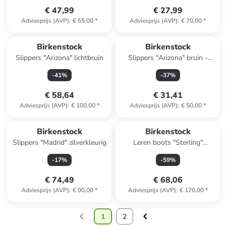
€ 47,99
€ 27,99
Adviesprijs (AVP)
:
€ 55,00
*
Adviesprijs (AVP)
:
€ 70,00
*
Birkenstock
Birkenstock
Slippers "Arizona" lichtbruin
Slippers "Arizona" bruin -
wijdte S
-
41
%
-
37
%
€ 58,64
€ 31,41
Adviesprijs (AVP)
:
€ 100,00
*
Adviesprijs (AVP)
:
€ 50,00
*
Birkenstock
Birkenstock
Slippers "Madrid" zilverkleurig
Leren boots "Sterling"
goudkleurig
-
17
%
-
59
%
€ 74,49
€ 68,06
Adviesprijs (AVP)
:
€ 90,00
*
Adviesprijs (AVP)
:
€ 170,00
*
1
2