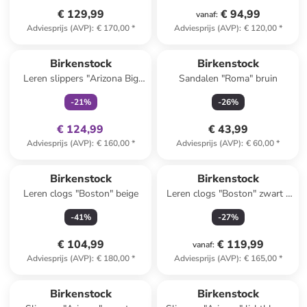
€ 129,99
€ 94,99
vanaf
:
Adviesprijs (AVP)
:
€ 170,00
*
Adviesprijs (AVP)
:
€ 120,00
*
family
exclusief
Birkenstock
Birkenstock
Leren slippers "Arizona Big
Sandalen "Roma" bruin
Buckle" beige
-
21
%
-
26
%
€ 124,99
€ 43,99
Adviesprijs (AVP)
:
€ 160,00
*
Adviesprijs (AVP)
:
€ 60,00
*
Birkenstock
Birkenstock
Leren clogs "Boston" beige
Leren clogs "Boston" zwart -
wijdte S
-
41
%
-
27
%
€ 104,99
€ 119,99
vanaf
:
Adviesprijs (AVP)
:
€ 180,00
*
Adviesprijs (AVP)
:
€ 165,00
*
Birkenstock
Birkenstock