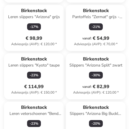
Birkenstock
Birkenstock
Leren slippers "Arizona" grijs
Pantoffels "Zermat" grijs -
wijdte S
-
17
%
-
21
%
€ 98,99
€ 54,99
vanaf
:
Adviesprijs (AVP)
:
€ 120,00
*
Adviesprijs (AVP)
:
€ 70,00
*
Birkenstock
Birkenstock
Leren slippers "Kyoto" taupe
Slippers "Arizona Split" zwart
-
23
%
-
30
%
€ 114,99
€ 82,99
vanaf
:
Adviesprijs (AVP)
:
€ 150,00
*
Adviesprijs (AVP)
:
€ 120,00
*
Birkenstock
Birkenstock
Leren veterschoenen "Bend
Slippers "Arizona Big Buckle"
Low Decon" zwart - wijdte N
wit
-
23
%
-
20
%