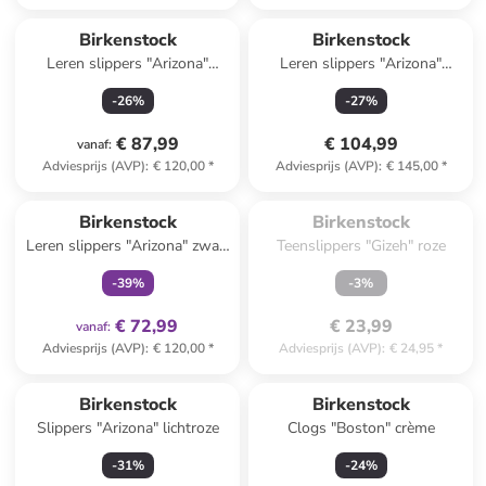
Birkenstock
Birkenstock
Leren slippers "Arizona"
Leren slippers "Arizona"
lichtbruin
lichtbruin
-
26
%
-
27
%
€ 87,99
€ 104,99
vanaf
:
Adviesprijs (AVP)
:
€ 120,00
*
Adviesprijs (AVP)
:
€ 145,00
*
Te laat. Het product is 
family
exclusief
uitverkocht.
Birkenstock
Birkenstock
Leren slippers "Arizona" zwart
Teenslippers "Gizeh" roze
- wijdte S
-
39
%
-
3
%
€ 72,99
€ 23,99
vanaf
:
Adviesprijs (AVP)
:
€ 120,00
*
Adviesprijs (AVP)
:
€ 24,95
*
Birkenstock
Birkenstock
Slippers "Arizona" lichtroze
Clogs "Boston" crème
-
31
%
-
24
%