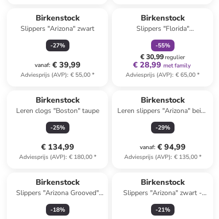
family
korting
Birkenstock
Birkenstock
Slippers "Arizona" zwart
Slippers "Florida"
donkerblauw
-
27
%
-
55
%
€ 30,99
regulier
€ 39,99
€ 28,99
vanaf
:
met family
Adviesprijs (AVP)
:
€ 55,00
*
Adviesprijs (AVP)
:
€ 65,00
*
Birkenstock
Birkenstock
Leren clogs "Boston" taupe
Leren slippers "Arizona" beige
- wijdte N
-
25
%
-
29
%
€ 134,99
€ 94,99
vanaf
:
Adviesprijs (AVP)
:
€ 180,00
*
Adviesprijs (AVP)
:
€ 135,00
*
Birkenstock
Birkenstock
Slippers "Arizona Grooved"
Slippers "Arizona" zwart -
zwart - wijdte S
wijdte S
-
18
%
-
21
%