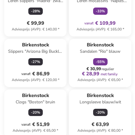
Leren slippers "Madrid" zwart
Leren mocassins "Naples
- wijdte S
Wrapped" lichtroze
-
28
%
-
33
%
€ 99,99
€ 109,99
vanaf
:
Adviesprijs (AVP)
:
€ 140,00
*
Adviesprijs (AVP)
:
€ 165,00
*
family
korting
Birkenstock
Birkenstock
Slippers "Arizona Big Buckle"
Sandalen "Rio" blauw
lichtroze
-
27
%
-
55
%
€ 30,99
regulier
€ 86,99
€ 28,99
vanaf
:
met family
Adviesprijs (AVP)
:
€ 120,00
*
Adviesprijs (AVP)
:
€ 65,00
*
Birkenstock
Birkenstock
Clogs "Boston" bruin
Longsleeve blauw/wit
-
20
%
-
20
%
€ 51,99
€ 63,99
vanaf
:
Adviesprijs (AVP)
:
€ 65,00
*
Adviesprijs (AVP)
:
€ 80,00
*