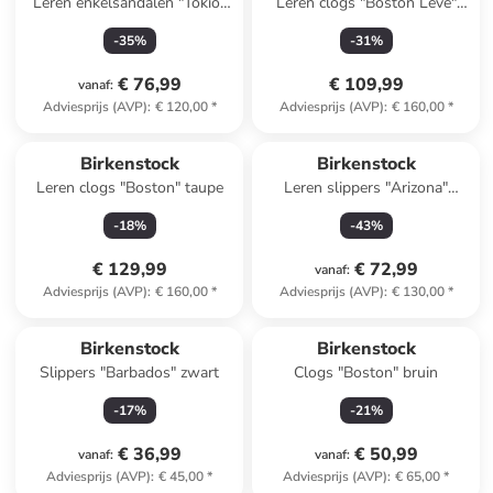
Leren enkelsandalen "Tokio"
Leren clogs "Boston Leve"
donkerblauw - wijdte S
beige
-
35
%
-
31
%
€ 76,99
€ 109,99
vanaf
:
Adviesprijs (AVP)
:
€ 120,00
*
Adviesprijs (AVP)
:
€ 160,00
*
Birkenstock
Birkenstock
Leren clogs "Boston" taupe
Leren slippers "Arizona"
lichtbruin
-
18
%
-
43
%
€ 129,99
€ 72,99
vanaf
:
Adviesprijs (AVP)
:
€ 160,00
*
Adviesprijs (AVP)
:
€ 130,00
*
Birkenstock
Birkenstock
Slippers "Barbados" zwart
Clogs "Boston" bruin
-
17
%
-
21
%
€ 36,99
€ 50,99
vanaf
:
vanaf
:
Adviesprijs (AVP)
:
€ 45,00
*
Adviesprijs (AVP)
:
€ 65,00
*