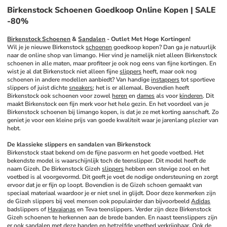
Birkenstock Schoenen Goedkoop Online Kopen | SALE
-80%
Birkenstock Schoenen
 & 
Sandalen
 - Outlet Met Hoge Kortingen!
Wil je je nieuwe Birkenstock 
schoenen
 goedkoop kopen? Dan ga je natuurlijk 
naar de online shop van limango. Hier vind je namelijk niet alleen Birkenstock 
schoenen in alle maten, maar profiteer je ook nog eens van fijne kortingen. En 
wist je al dat Birkenstock niet alleen fijne 
slippers
 heeft, maar ook nog 
schoenen in andere modellen aanbiedt? Van handige 
instappers
 tot sportieve 
slippers of juist dichte 
sneakers
; het is er allemaal. Bovendien heeft 
Birkenstock ook schoenen voor zowel 
heren
 en 
dames
 als voor 
kinderen
. Dit 
maakt Birkenstock een fijn merk voor het hele gezin. En het voordeel van je 
Birkenstock schoenen bij limango kopen, is dat je ze met korting aanschaft. Zo 
geniet je voor een kleine prijs van goede kwaliteit waar je jarenlang plezier van 
hebt.
De klassieke slippers en sandalen van Birkenstock
Birkenstock staat bekend om de fijne pasvorm en het goede voetbed. Het 
bekendste model is waarschijnlijk toch de teenslipper. Dit model heeft de 
naam Gizeh. De Birkenstock Gizeh 
slippers
 hebben een stevige zool en het 
voetbed is al voorgevormd. Dit geeft je voet de nodige ondersteuning en zorgt 
ervoor dat je er fijn op loopt. Bovendien is de Gizeh schoen gemaakt van 
speciaal materiaal waardoor je er niet snel in glijdt. Door deze kenmerken zijn 
de Gizeh slippers bij veel mensen ook populairder dan bijvoorbeeld 
Adidas
badslippers of 
Havaianas
 en Teva teenslippers. Verder zijn deze Birkenstock 
Gizeh schoenen te herkennen aan de brede banden. En naast teenslippers zijn 
er ook sandalen met deze banden en hetzelfde voetbed verkrijgbaar. Ook de 