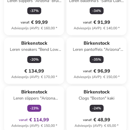
Leren slippers "Arizona" bruin
Leren ballerina's "Santa Clarit"
- wijdte S
lichtroze
-
37
%
-
34
%
€ 99,99
€ 91,99
vanaf
:
vanaf
:
Adviesprijs (AVP)
:
€ 160,00
*
Adviesprijs (AVP)
:
€ 140,00
*
Birkenstock
Birkenstock
Leren sneakers "Bend Low
Leren pantoffels "Arizona"
Decon" bruin
lichtbruin - wijdte S
-
20
%
-
35
%
€ 134,99
€ 96,99
vanaf
:
Adviesprijs (AVP)
:
€ 170,00
*
Adviesprijs (AVP)
:
€ 150,00
*
family
exclusief
Birkenstock
Birkenstock
Leren slippers "Arizona
Clogs "Boston" kaki
Adventure" zwart
-
23
%
-
24
%
€ 114,99
€ 48,99
vanaf
:
vanaf
:
Adviesprijs (AVP)
:
€ 150,00
*
Adviesprijs (AVP)
:
€ 65,00
*