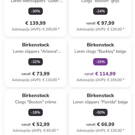
Leren teenslippers "Gizeh"
Clogs "Boston" grijs
bruin
-
30
%
-
24
%
€ 139,99
€ 97,99
vanaf
:
Adviesprijs (AVP)
:
€ 200,00
*
Adviesprijs (AVP)
:
€ 130,00
*
family
exclusief
Birkenstock
Birkenstock
Leren slippers "Arizona"
Leren clogs "Buckley" beige
donkerbruin - wijdte N
-
32
%
-
25
%
€ 73,99
€ 114,99
vanaf
:
vanaf
:
Adviesprijs (AVP)
:
€ 110,00
*
Adviesprijs (AVP)
:
€ 155,00
*
Reeds in een ander winkelwagentje
Birkenstock
Birkenstock
Clogs "Boston" crème
Leren slippers "Florida" beige
-
18
%
-
50
%
€ 52,99
€ 66,99
vanaf
:
vanaf
:
Adviesprijs (AVP)
:
€ 65,00
*
Adviesprijs (AVP)
:
€ 135,00
*