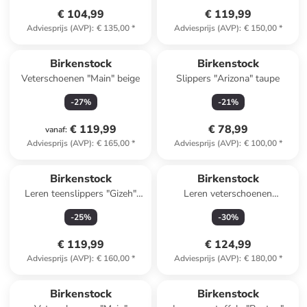
€ 104,99
€ 119,99
Adviesprijs (AVP)
:
€ 135,00
*
Adviesprijs (AVP)
:
€ 150,00
*
Birkenstock
Birkenstock
Veterschoenen "Main" beige
Slippers "Arizona" taupe
-
27
%
-
21
%
€ 119,99
€ 78,99
vanaf
:
Adviesprijs (AVP)
:
€ 165,00
*
Adviesprijs (AVP)
:
€ 100,00
*
Birkenstock
Birkenstock
Leren teenslippers "Gizeh"
Leren veterschoenen
beige
"Highwood" zwart - wijdte S
-
25
%
-
30
%
€ 119,99
€ 124,99
Adviesprijs (AVP)
:
€ 160,00
*
Adviesprijs (AVP)
:
€ 180,00
*
Birkenstock
Birkenstock