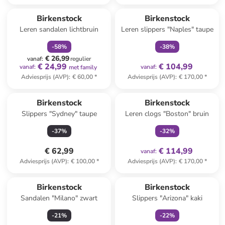
family
korting
family
exclusief
Birkenstock
Birkenstock
Leren sandalen lichtbruin
Leren slippers "Naples" taupe
-
58
%
-
38
%
€ 26,99
vanaf
:
regulier
€ 24,99
€ 104,99
vanaf
:
vanaf
:
met family
Adviesprijs (AVP)
:
€ 60,00
*
Adviesprijs (AVP)
:
€ 170,00
*
family
exclusief
Reeds in een ander winkelwagentje
Birkenstock
Birkenstock
Slippers "Sydney" taupe
Leren clogs "Boston" bruin
-
37
%
-
32
%
€ 62,99
€ 114,99
vanaf
:
Adviesprijs (AVP)
:
€ 100,00
*
Adviesprijs (AVP)
:
€ 170,00
*
family
exclusief
Birkenstock
Birkenstock
Sandalen "Milano" zwart
Slippers "Arizona" kaki
-
21
%
-
22
%