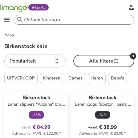
family
Shop
Birkenstock sale
1
Populariteit
Alle filters
UITVERKOOP
Kinderen
Dames
Heren
Baby's
family
exclusief
Reeds in een ander winkelwagentje
Birkenstock
Birkenstock
Leren slippers "Arizona" bruin
Leren clogs "Boston" paars -
- wijdte S
wijdte S
-
35
%
-
51
%
€ 84,99
€ 38,99
vanaf
:
vanaf
:
Adviesprijs (AVP)
:
€ 132,00
*
Adviesprijs (AVP)
:
€ 80,00
*