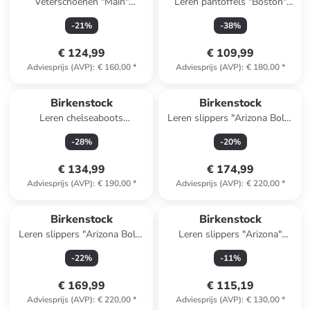
Veterschoenen "Main"
Leren pantoffels "Boston"
antraciet
lichtbruin - wijdte S
-
21
%
-
38
%
€ 124,99
€ 109,99
Adviesprijs (AVP)
:
€ 160,00
*
Adviesprijs (AVP)
:
€ 180,00
*
Birkenstock
Birkenstock
Leren chelseaboots
Leren slippers "Arizona Bold"
"Highwood" bruin - wijdte S
bruin
-
28
%
-
20
%
€ 134,99
€ 174,99
Adviesprijs (AVP)
:
€ 190,00
*
Adviesprijs (AVP)
:
€ 220,00
*
Birkenstock
Birkenstock
Leren slippers "Arizona Bold"
Leren slippers "Arizona"
zwart
lichtbruin
-
22
%
-
11
%
€ 169,99
€ 115,19
Adviesprijs (AVP)
:
€ 220,00
*
Adviesprijs (AVP)
:
€ 130,00
*