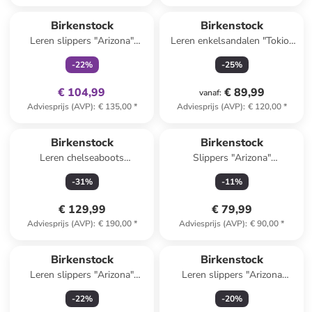
family
exclusief
Birkenstock
Birkenstock
Leren slippers "Arizona"
Leren enkelsandalen "Tokio"
lichtroze
donkerblauw - wijdte N
-
22
%
-
25
%
€ 104,99
€ 89,99
vanaf
:
Adviesprijs (AVP)
:
€ 135,00
*
Adviesprijs (AVP)
:
€ 120,00
*
Birkenstock
Birkenstock
Leren chelseaboots
Slippers "Arizona"
"Highwood" bruin - wijdte S
donkerblauw - wijdte N
-
31
%
-
11
%
€ 129,99
€ 79,99
Adviesprijs (AVP)
:
€ 190,00
*
Adviesprijs (AVP)
:
€ 90,00
*
Birkenstock
Birkenstock
Leren slippers "Arizona"
Leren slippers "Arizona
lichtblauw
Adventure" kaki
-
22
%
-
20
%