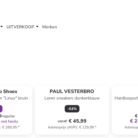
UITVERKOOP
Merken
orting
Reeds in ee
o Shoes
PAUL VESTERBRO
n "Linus" bruin
Leren sneakers donkerblauw
Hardloopsc
-
64
%
9
€
regulier
€ 45,99
€ 2
vanaf
:
met family
)
:
€ 189,95
*
Adviesprijs (AVP)
:
€ 129,99
*
Adviesp