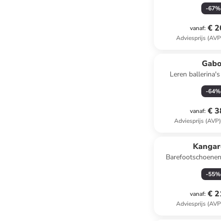
-
67
%
€ 2
vanaf
:
Adviesprijs (AVP
Gabo
Leren ballerina's
-
64
%
€ 3
vanaf
:
Adviesprijs (AVP
Kangar
Barefootschoenen
zwar
-
55
%
€ 2
vanaf
:
Adviesprijs (AVP
family
ex