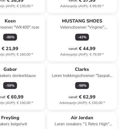
€ 38,99
€ 37,99
naf
:
vanaf
:
rijs (AVP)
:
€ 130,00
*
Adviesprijs (AVP)
:
€ 99,95
*
n ander winkelwagentje
Keen
MUSTANG SHOES
hoenen "WK400" roze
Veterschoenen "Virginio"
donkerblauw
-
86
%
-
43
%
€ 21,99
€ 44,99
vanaf
:
rijs (AVP)
:
€ 160,00
*
Adviesprijs (AVP)
:
€ 79,99
*
Gabor
Clarks
neakers donkerblauw
Leren trekkingschoenen "Spypath
Lo GTX" zwart
-
59
%
-
58
%
€ 60,99
€ 62,99
naf
:
vanaf
:
rijs (AVP)
:
€ 150,00
*
Adviesprijs (AVP)
:
€ 150,00
*
family
korting
Freyling
Air Jordan
akers beige/wit
Leren sneakers ''1 Retro High''