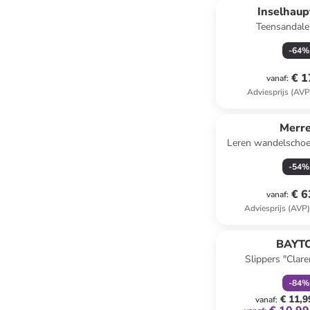
Inselhaup
Teensandale
-
64
%
€ 1
vanaf
:
Adviesprijs (AVP
Merre
Leren wandelschoe
3'' gri
-
54
%
€ 6
vanaf
:
Adviesprijs (AVP
family
k
BAYT
Slippers "Clare
-
84
%
€ 11,9
vanaf
: