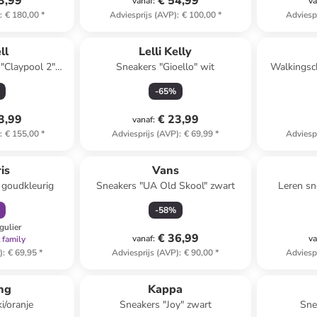
3,99
€ 54,99
vanaf
:
va
)
:
€ 180,00
*
Adviesprijs (AVP)
:
€ 100,00
*
Adviesp
Reeds in ee
ll
Lelli Kelly
"Claypool 2"
Sneakers "Gioello" wit
Walkingsc
aars
-
65
%
3,99
€ 23,99
vanaf
:
)
:
€ 155,00
*
Adviesprijs (AVP)
:
€ 69,99
*
Adviesp
orting
is
Vans
 goudkleurig
Sneakers "UA Old Skool" zwart
Leren s
-
58
%
gulier
€ 36,99
vanaf
:
va
 family
)
:
€ 69,95
*
Adviesprijs (AVP)
:
€ 90,00
*
Adviesp
ing
Kappa
i/oranje
Sneakers "Joy" zwart
Sne