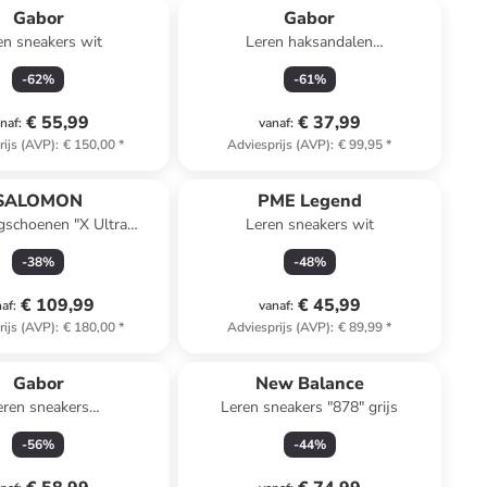
Gabor
Gabor
en sneakers wit
Leren haksandalen
wit/goudkleurig/zilverkleurig
-
62
%
-
61
%
€ 55,99
€ 37,99
naf
:
vanaf
:
rijs (AVP)
:
€ 150,00
*
Adviesprijs (AVP)
:
€ 99,95
*
SALOMON
PME Legend
gschoenen "X Ultra
Leren sneakers wit
ot" antraciet/zwart
-
38
%
-
48
%
€ 109,99
€ 45,99
naf
:
vanaf
:
rijs (AVP)
:
€ 180,00
*
Adviesprijs (AVP)
:
€ 89,99
*
Gabor
New Balance
eren sneakers
Leren sneakers "878" grijs
/wit/zilverkleurig
-
56
%
-
44
%