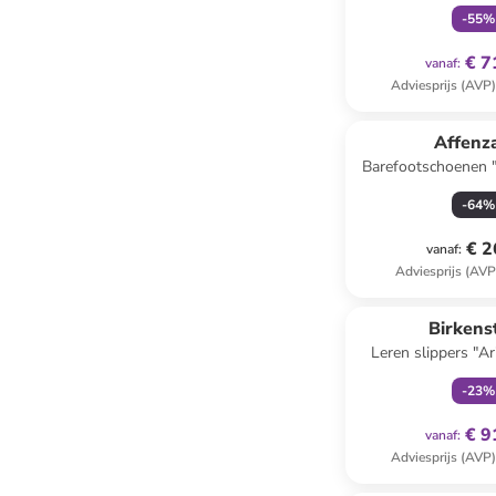
lichtro
-
55
%
€ 7
vanaf
:
Adviesprijs (AVP
Affenz
Barefootschoenen 
paar
-
64
%
€ 2
vanaf
:
Adviesprijs (AVP
family
ex
Birkens
Leren slippers "Ar
wijdte
-
23
%
€ 9
vanaf
:
Adviesprijs (AVP