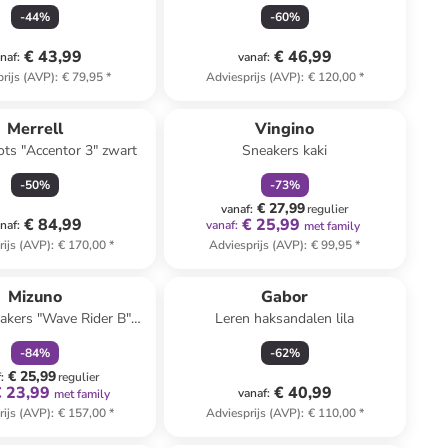
-
44
%
-
60
%
€ 43,99
€ 46,99
naf
:
vanaf
:
rijs (AVP)
:
€ 79,95
*
Adviesprijs (AVP)
:
€ 120,00
*
family
korting
Merrell
Vingino
ts "Accentor 3" zwart
Sneakers kaki
-
50
%
-
73
%
€ 27,99
vanaf
:
regulier
€ 84,99
€ 25,99
naf
:
vanaf
:
met family
rijs (AVP)
:
€ 170,00
*
Adviesprijs (AVP)
:
€ 99,95
*
family
korting
Mizuno
Gabor
akers "Wave Rider B"
Leren haksandalen lila
beige
-
84
%
-
62
%
€ 25,99
f
:
regulier
€ 23,99
€ 40,99
vanaf
:
met family
rijs (AVP)
:
€ 157,00
*
Adviesprijs (AVP)
:
€ 110,00
*