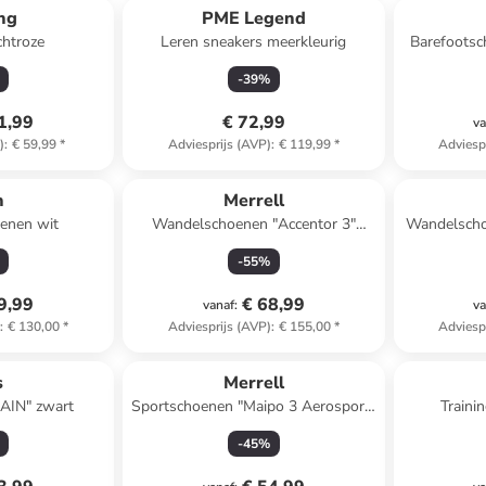
ing
PME Legend
chtroze
Leren sneakers meerkleurig
Barefootsc
-
39
%
1,99
€ 72,99
va
)
:
€ 59,99
*
Adviesprijs (AVP)
:
€ 119,99
*
Adviesp
n
Merrell
oenen wit
Wandelschoenen "Accentor 3"
Wandelschoe
zwart
-
55
%
9,99
€ 68,99
vanaf
:
va
)
:
€ 130,00
*
Adviesprijs (AVP)
:
€ 155,00
*
Adviesp
s
Merrell
AIN" zwart
Sportschoenen "Maipo 3 Aerosport"
Traini
crème/lichtroze
-
45
%