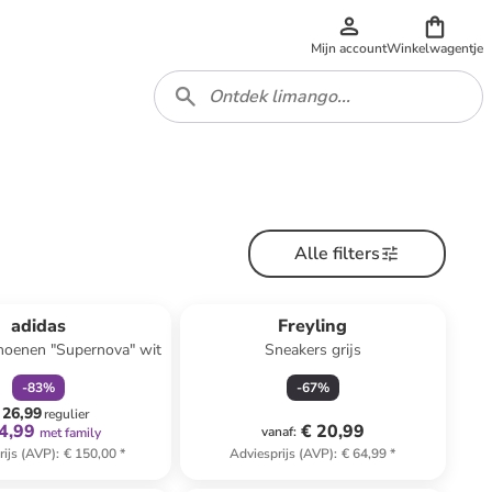
Mijn account
Winkelwagentje
Alle filters
family
korting
n ander winkelwagentje
adidas
Freyling
hoenen "Supernova" wit
Sneakers grijs
-
83
%
-
67
%
 26,99
regulier
4,99
€ 20,99
vanaf
:
met family
rijs (AVP)
:
€ 150,00
*
Adviesprijs (AVP)
:
€ 64,99
*