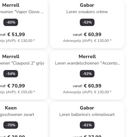
Merrell
Gabor
hoenen "Vapor Glove 6
Leren sneakers crème
Boa" zwart
-
60
%
-
53
%
€ 51,99
€ 60,99
naf
:
vanaf
:
rijs (AVP)
:
€ 130,00
*
Adviesprijs (AVP)
:
€ 130,00
*
Merrell
Merrell
nen "Claypool 2" grijs
Leren wandelschoenen ''Accentor
3'' lichtbruin
-
54
%
-
53
%
€ 70,99
€ 60,99
naf
:
vanaf
:
rijs (AVP)
:
€ 155,00
*
Adviesprijs (AVP)
:
€ 130,00
*
Keen
Gabor
ngsschoenen zwart
Leren ballerina's crème/zwart
-
70
%
-
61
%