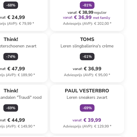
geel/blauw
-
68
%
-
81
%
€ 38,99
vanaf
:
regulier
€ 24,99
€ 36,99
naf
:
vanaf
:
met family
rijs (AVP)
:
€ 79,99
*
Adviesprijs (AVP)
:
€ 202,00
*
Think!
TOMS
eterschoenen zwart
Leren slingballerina's crème
-
74
%
-
61
%
€ 47,99
€ 36,99
naf
:
vanaf
:
rijs (AVP)
:
€ 189,90
*
Adviesprijs (AVP)
:
€ 95,00
*
family
exclusief
Think!
PAUL VESTERBRO
andalen "Traudi" rood
Leren sneakers zwart
-
69
%
-
69
%
€ 44,99
€ 39,99
naf
:
vanaf
:
rijs (AVP)
:
€ 149,90
*
Adviesprijs (AVP)
:
€ 129,99
*