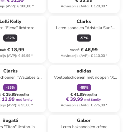
€ 31,99
€ 33,99
naf
:
rijs (AVP)
:
€ 100,00
*
Adviesprijs (AVP)
:
€ 120,00
*
Lelli Kelly
Clarks
n "Elena" lichtroze
Leren sandalen "Aristella Sun"
crème
-
62
%
-
57
%
€ 18,99
€ 46,99
naf
:
vanaf
:
rijs (AVP)
:
€ 49,99
*
Adviesprijs (AVP)
:
€ 110,00
*
family
korting
family
korting
Clarks
adidas
schoenen "Wallabee Go"
Voetbalschoenen met noppen "X
zwart
SPEEDPORTAL.2 FG" zwart
-
85
%
-
85
%
€ 15,99
€ 41,99
f
:
regulier
regulier
€ 13,99
€ 39,99
met family
met family
rijs (AVP)
:
€ 95,00
*
Adviesprijs (AVP)
:
€ 275,00
*
Bugatti
Gabor
s "Titon" lichtbruin
Leren haksandalen crème