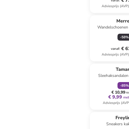
€ 7
vanaf
:
Adviesprijs (AVP
Merre
Wandelschoenen 
zwart/p
-
58
%
€ 6
vanaf
:
Adviesprijs (AVP
family
k
Tamar
Sleehaksandalen
-
85
%
€ 10,99
re
€ 9,99
met
Adviesprijs (AVP
Freyl
Sneakers kak