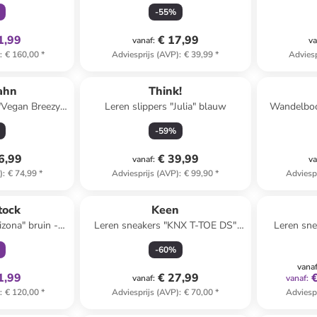
ze
-
55
%
1,99
€ 17,99
vanaf
:
va
)
:
€ 160,00
*
Adviesprijs (AVP)
:
€ 39,99
*
Adviesp
ahn
Think!
"Vegan Breezy"
Leren slippers "Julia" blauw
Wandelboo
s
-
59
%
6,99
€ 39,99
vanaf
:
va
)
:
€ 74,99
*
Adviesprijs (AVP)
:
€ 99,90
*
Adviesp
clusief
tock
Keen
izona" bruin -
Leren sneakers "KNX T-TOE DS"
Leren sne
 S
lichtblauw
-
60
%
vana
1,99
€ 27,99
vanaf
:
vanaf
:
)
:
€ 120,00
*
Adviesprijs (AVP)
:
€ 70,00
*
Adviesp