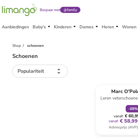
Bespaar met
family
Aanbiedingen
Baby's
Kinderen
Dames
Heren
Wonen
Shop
schoenen
Schoenen
Populariteit
family
k
Marc O'Pol
Leren veterschoene
-
68
%
€ 60,9
vanaf
:
€ 58,99
vanaf
:
Adviesprijs (AVP