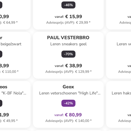
-
46
%
0,99
€ 15,99
vanaf
:
va
)
:
€ 64,99
*
Adviesprijs (AVP)
:
€ 29,99
*
Adviesp
r
PAUL VESTERBRO
 beige/zwart
Leren sneakers geel
Leren v
-
70
%
8,99
€ 38,99
vanaf
:
va
)
:
€ 110,00
*
Adviesprijs (AVP)
:
€ 129,99
*
Adviesp
family
exclusief
oos
Geox
 "K-BF Nola"
Leren veterschoenen "High Life"
Leren haks
t
zwart
-
42
%
1,99
€ 80,99
vanaf
:
va
)
:
€ 49,95
*
Adviesprijs (AVP)
:
€ 140,00
*
Adviesp
clusief