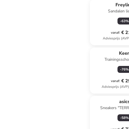
Freyl
Sandalen li
-
63
%
€ 2
vanaf
:
Adviesprijs (AVP
Kee
Trainingssch
-
76
%
€ 2
vanaf
:
Adviesprijs (AVP
asic
Sneakers "TERR
-
58
%