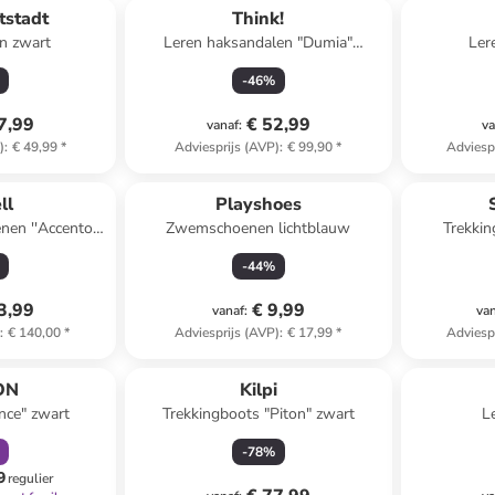
tstadt
Think!
n zwart
Leren haksandalen "Dumia"
Ler
beige/groen
-
46
%
7,99
€ 52,99
vanaf
:
va
)
:
€ 49,99
*
Adviesprijs (AVP)
:
€ 99,90
*
Adviesp
ll
Playshoes
nen ''Accentor
Zwemschoenen lichtblauw
Trekkin
js
Snowpil
-
44
%
3,99
€ 9,99
vanaf
:
va
)
:
€ 140,00
*
Adviesprijs (AVP)
:
€ 17,99
*
Adviesp
orting
ON
Kilpi
nce" zwart
Trekkingboots "Piton" zwart
L
zwart
-
78
%
9
regulier