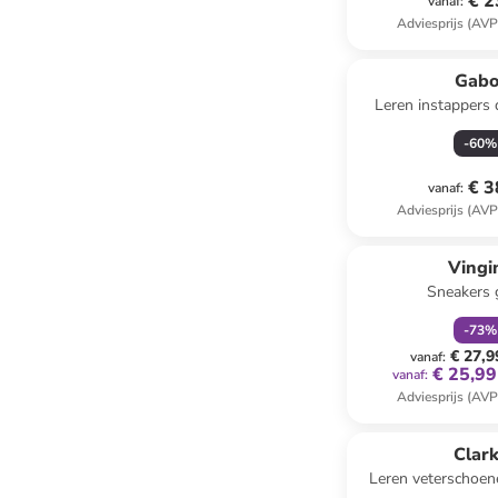
€ 2
vanaf
:
Adviesprijs (AVP
Gabo
Leren instappers
-
60
%
€ 3
vanaf
:
Adviesprijs (AVP
family
k
Vingi
Sneakers 
-
73
%
€ 27,9
vanaf
:
€ 25,99
vanaf
:
Adviesprijs (AVP
family
ex
Clar
Leren veterschoen