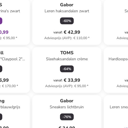
S
Gabor
rina's zwart
Leren haksandalen zwart
S
-
60
%
0,99
€ 42,99
vanaf
:
va
)
:
€ 95,00
*
Adviesprijs (AVP)
:
€ 110,00
*
Adviesp
ll
TOMS
"Claypool 2"
Sleehaksandalen crème
Hardloops
aars
E
-
64
%
6,99
€ 33,99
vanaf
:
va
)
:
€ 170,00
*
Adviesprijs (AVP)
:
€ 95,00
*
Adviesp
ing
Gabor
blauw/grijs
Sneakers lichtbruin
Leren sne
-
76
%