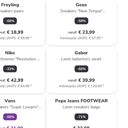
Freyling
Geox
neakers paars
Sneakers "New Torque"
zwart/oranje
-
68
%
-
58
%
€ 18,99
€ 23,99
naf
:
vanaf
:
rijs (AVP)
:
€ 59,99
*
Adviesprijs (AVP)
:
€ 57,95
*
Nike
Gabor
choenen "Revolution 8
Leren ballerina's zwart
asyOn" zwart
-
33
%
-
66
%
€ 42,99
€ 39,99
naf
:
vanaf
:
rijs (AVP)
:
€ 64,99
*
Adviesprijs (AVP)
:
€ 120,00
*
family
exclusief
Vans
Pepe Jeans FOOTWEAR
akers "Super Lowpro"
Leren sneakers beige
beige
-
68
%
-
71
%