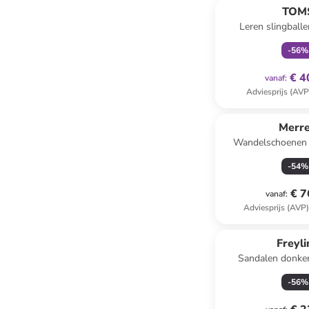
TOM
Leren slingballe
-
56
%
€ 4
vanaf
:
Adviesprijs (AVP
Merre
Wandelschoenen 
zwart/p
-
54
%
€ 7
vanaf
:
Adviesprijs (AVP
Freyl
Sandalen donker
-
56
%