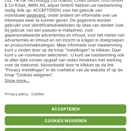
Veilig winkelen
Klantenservice
Shop
Acties
limango.de
limango.pl
In winkelwagentje voor
€ 92,99
* Op basis van de adviesprijs van de fabrikant
** Alle prijsopgaven zijn inclusief belasting en exclusief verzendkosten