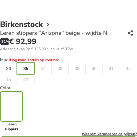
Birkenstock
Leren slippers "Arizona" beige - wijdte N
€ 92,99
-
31
%
Adviesprijs (AVP)
:
€ 135,00
*
inclusief BTW
Maat
Nog maar 3 stuks op voorraad
36
35
37
38
39
40
41
44
45
42
Color
Leren
slippers
"Arizona"
Waarom veranderen de prijzen?