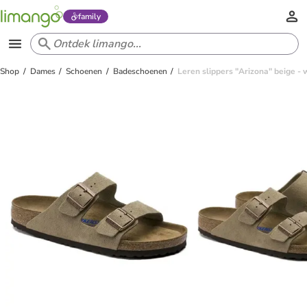
family
Shop
Dames
Schoenen
Badeschoenen
Leren slippers "Arizona" beige - 