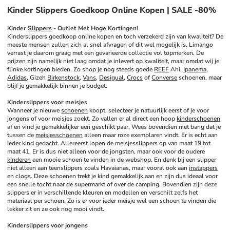
Kinder Slippers Goedkoop Online Kopen | SALE -80%
Kinder 
Slippers
 - Outlet Met Hoge Kortingen!
Kinderslippers goedkoop online kopen en toch verzekerd zijn van kwaliteit? De 
meeste mensen zullen zich al snel afvragen of dit wel mogelijk is. Limango 
verrast je daarom graag met een gevarieerde collectie vol topmerken. De 
prijzen zijn namelijk niet laag omdat je inlevert op kwaliteit, maar omdat wij je 
flinke kortingen bieden. Zo shop je nog steeds goede 
REEF
 Ahi, 
Ipanema
, 
Adidas
, Gizeh 
Birkenstock
, 
Vans
, 
Desigual
, 
Crocs
 of 
Converse
 schoenen, maar 
blijf je gemakkelijk binnen je budget. 
Kinderslippers voor meisjes
Wanneer je nieuwe 
schoenen
 koopt, selecteer je natuurlijk eerst of je voor 
jongens of voor meisjes zoekt. Zo vallen er al direct een hoop 
kinderschoenen
af en vind je gemakkelijker een geschikt paar. Wees bovendien niet bang dat je 
tussen de 
meisjesschoenen
 alleen maar roze exemplaren vindt. Er is echt aan 
ieder kind gedacht. Allereerst lopen de meisjesslippers op van maat 19 tot 
maat 41. Er is dus niet alleen voor de jongsten, maar ook voor de oudere 
kinderen
 een mooie schoen te vinden in de webshop. En denk bij een slipper 
niet alleen aan teenslippers zoals Havaianas, maar vooral ook aan 
instappers
en clogs. Deze schoenen trekt je kind gemakkelijk aan en zijn dus ideaal voor 
een snelle tocht naar de supermarkt of over de camping. Bovendien zijn deze 
slippers er in verschillende kleuren en modellen en verschilt zelfs het 
materiaal per schoen. Zo is er voor ieder meisje wel een schoen te vinden die 
lekker zit en ze ook nog mooi vindt.
Kinderslippers voor jongens