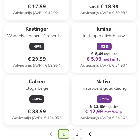
€ 17,99
€ 18,99
vanaf
:
Adviesprijs (AVP)
:
€ 42,00
*
Adviesprijs (AVP)
:
€ 39,99
*
family
korting
Kastinger
kmins
Wandelschoenen "Graber Low
Instappers lichtblauw
EV KTX" lichtblauw
-
49
%
-
82
%
€ 6,49
regulier
€ 29,99
€ 5,99
met family
Adviesprijs (AVP)
:
€ 59,95
*
Adviesprijs (AVP)
:
€ 34,90
*
family
korting
Calceo
Native
Clogs beige
Instappers goudkleurig
-
68
%
-
79
%
€ 13,99
regulier
€ 38,99
€ 12,99
met family
Adviesprijs (AVP)
:
€ 124,95
*
Adviesprijs (AVP)
:
€ 64,36
*
1
2