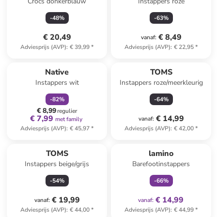
Crocs donkerblauw
Instappers roze
-
48
%
-
63
%
€ 20,49
€ 8,49
vanaf
:
Adviesprijs (AVP)
:
€ 39,99
*
Adviesprijs (AVP)
:
€ 22,95
*
family
korting
Native
TOMS
Instappers wit
Instappers roze/meerkleurig
-
82
%
-
64
%
€ 8,99
regulier
€ 7,99
€ 14,99
vanaf
:
met family
Adviesprijs (AVP)
:
€ 45,97
*
Adviesprijs (AVP)
:
€ 42,00
*
family
exclusief
TOMS
lamino
Instappers beige/grijs
Barefootinstappers
-
54
%
-
66
%
€ 19,99
€ 14,99
vanaf
:
vanaf
:
Adviesprijs (AVP)
:
€ 44,00
*
Adviesprijs (AVP)
:
€ 44,99
*