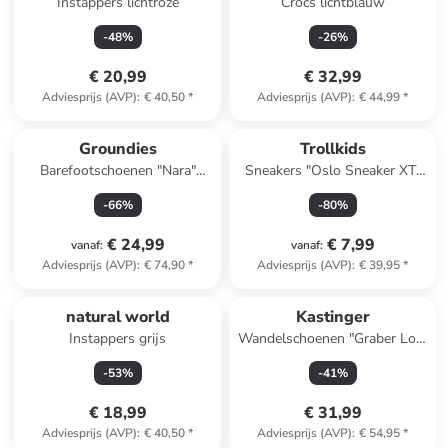
Instappers lichtroze
Crocs lichtblauw
-
48
%
-
26
%
€ 20,99
€ 32,99
Adviesprijs (AVP)
:
€ 40,50
*
Adviesprijs (AVP)
:
€ 44,99
*
Groundies
Trollkids
Barefootschoenen "Nara"
Sneakers "Oslo Sneaker XT"
grijs/wit
lichtroze
-
66
%
-
80
%
€ 24,99
€ 7,99
vanaf
:
vanaf
:
Adviesprijs (AVP)
:
€ 74,90
*
Adviesprijs (AVP)
:
€ 39,95
*
natural world
Kastinger
Instappers grijs
Wandelschoenen "Graber Low
EV KTX" blauw
-
53
%
-
41
%
€ 18,99
€ 31,99
Adviesprijs (AVP)
:
€ 40,50
*
Adviesprijs (AVP)
:
€ 54,95
*