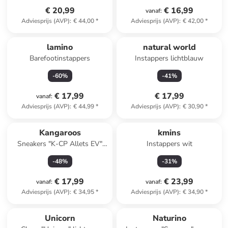
€ 20,99
€ 16,99
vanaf
:
Adviesprijs (AVP)
:
€ 44,00
*
Adviesprijs (AVP)
:
€ 42,00
*
lamino
natural world
Barefootinstappers
Instappers lichtblauw
-
60
%
-
41
%
€ 17,99
€ 17,99
vanaf
:
Adviesprijs (AVP)
:
€ 44,99
*
Adviesprijs (AVP)
:
€ 30,90
*
Kangaroos
kmins
Sneakers "K-CP Allets EV"
Instappers wit
zwart/wit/grijs
-
48
%
-
31
%
€ 17,99
€ 23,99
vanaf
:
vanaf
:
Adviesprijs (AVP)
:
€ 34,95
*
Adviesprijs (AVP)
:
€ 34,90
*
Unicorn
Naturino