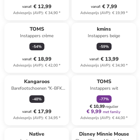
€ 12,99
€ 7,99
vanaf
:
vanaf
:
Adviesprijs (AVP)
:
€ 34,90
*
Adviesprijs (AVP)
:
€ 19,99
*
TOMS
kmins
Instappers crème
Instappers beige
-
54
%
-
59
%
€ 18,99
€ 13,99
vanaf
:
vanaf
:
Adviesprijs (AVP)
:
€ 42,00
*
Adviesprijs (AVP)
:
€ 34,90
*
family
korting
Kangaroos
TOMS
Barefootschoenen "K-BFK
Instappers wit
Wildfreeze" blauw
-
48
%
-
77
%
€ 10,99
regulier
€ 17,99
€ 9,99
vanaf
:
met family
Adviesprijs (AVP)
:
€ 34,95
*
Adviesprijs (AVP)
:
€ 44,00
*
family
korting
Native
Disney Minnie Mouse