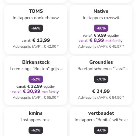
family
korting
TOMS
Native
Instappers donkerblauw
Instappers roze/wit
-
66
%
-
80
%
€ 9,99
vanaf
:
regulier
€ 13,99
€ 8,99
vanaf
:
vanaf
:
met family
Adviesprijs (AVP)
:
€ 42,00
*
Adviesprijs (AVP)
:
€ 45,97
*
family
korting
Birkenstock
Groundies
Leren clogs "Boston" grijs -
Barefootschoenen "Nara"
wijdte N
geel/beige
-
52
%
-
70
%
€ 32,99
vanaf
:
regulier
€ 30,99
€ 24,99
vanaf
:
met family
Adviesprijs (AVP)
:
€ 65,00
*
Adviesprijs (AVP)
:
€ 84,90
*
kmins
vertbaudet
Instappers roze
Instappers "Bonita" wit/roze
-
62
%
-
60
%