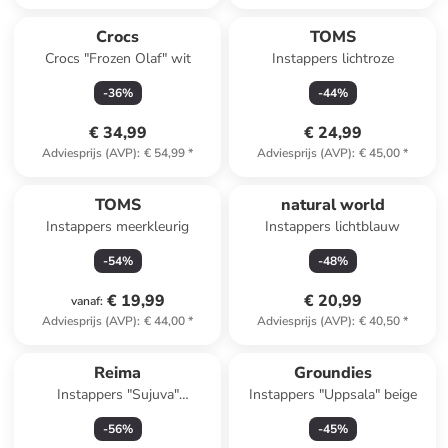
Crocs
TOMS
Crocs "Frozen Olaf" wit
Instappers lichtroze
-
36
%
-
44
%
€ 34,99
€ 24,99
Adviesprijs (AVP)
:
€ 54,99
*
Adviesprijs (AVP)
:
€ 45,00
*
TOMS
natural world
Instappers meerkleurig
Instappers lichtblauw
-
54
%
-
48
%
€ 19,99
€ 20,99
vanaf
:
Adviesprijs (AVP)
:
€ 44,00
*
Adviesprijs (AVP)
:
€ 40,50
*
Reima
Groundies
Instappers "Sujuva"
Instappers "Uppsala" beige
lichtroze/rood
-
56
%
-
45
%