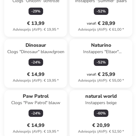
Clogs "Unicorn" lichtroze
Instappers "Summer" paars
-
29
%
-
52
%
€ 13,99
€ 28,99
vanaf
:
Adviesprijs (AVP)
:
€ 19,95
*
Adviesprijs (AVP)
:
€ 61,00
*
Dinosaur
Naturino
Clogs "Dinosaur" blauw/groen
Instappers "Eltaor"
meerkleurig
-
24
%
-
52
%
€ 14,99
€ 25,99
vanaf
:
Adviesprijs (AVP)
:
€ 19,95
*
Adviesprijs (AVP)
:
€ 55,00
*
Paw Patrol
natural world
Clogs "Paw Patrol" blauw
Instappers beige
-
24
%
-
60
%
€ 14,99
€ 20,99
Adviesprijs (AVP)
:
€ 19,95
*
Adviesprijs (AVP)
:
€ 52,50
*