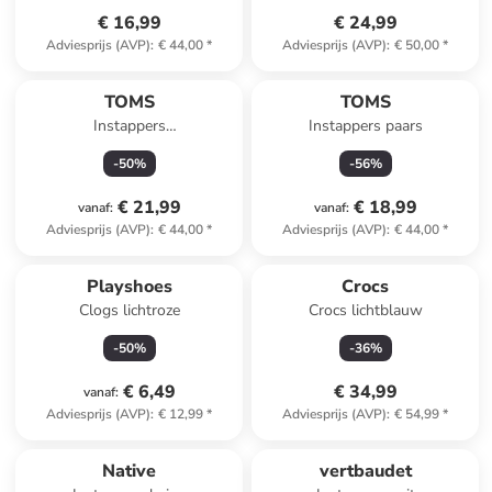
€ 16,99
€ 24,99
Adviesprijs (AVP)
:
€ 44,00
*
Adviesprijs (AVP)
:
€ 50,00
*
TOMS
TOMS
Instappers
Instappers paars
turquoise/meerkleurig
-
50
%
-
56
%
€ 21,99
€ 18,99
vanaf
:
vanaf
:
Adviesprijs (AVP)
:
€ 44,00
*
Adviesprijs (AVP)
:
€ 44,00
*
Playshoes
Crocs
Clogs lichtroze
Crocs lichtblauw
-
50
%
-
36
%
€ 6,49
€ 34,99
vanaf
:
Adviesprijs (AVP)
:
€ 12,99
*
Adviesprijs (AVP)
:
€ 54,99
*
family
korting
Native
vertbaudet