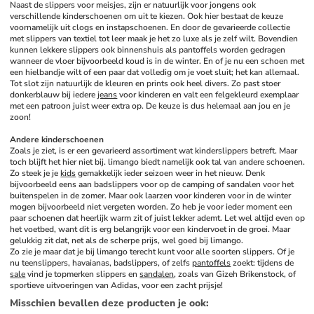
Naast de slippers voor meisjes, zijn er natuurlijk voor jongens ook 
verschillende kinderschoenen om uit te kiezen. Ook hier bestaat de keuze 
voornamelijk uit clogs en instapschoenen. En door de gevarieerde collectie 
met slippers van textiel tot leer maak je het zo luxe als je zelf wilt. Bovendien 
kunnen lekkere slippers ook binnenshuis als pantoffels worden gedragen 
wanneer de vloer bijvoorbeeld koud is in de winter. En of je nu een schoen met 
een hielbandje wilt of een paar dat volledig om je voet sluit; het kan allemaal. 
Tot slot zijn natuurlijk de kleuren en prints ook heel divers. Zo past stoer 
donkerblauw bij iedere 
jeans
 voor kinderen en valt een felgekleurd exemplaar 
met een patroon juist weer extra op. De keuze is dus helemaal aan jou en je 
zoon!
Andere kinderschoenen
Zoals je ziet, is er een gevarieerd assortiment wat kinderslippers betreft. Maar 
toch blijft het hier niet bij. limango biedt namelijk ook tal van andere schoenen. 
Zo steek je je 
kids
 gemakkelijk ieder seizoen weer in het nieuw. Denk 
bijvoorbeeld eens aan badslippers voor op de camping of sandalen voor het 
buitenspelen in de zomer. Maar ook laarzen voor kinderen voor in de winter 
mogen bijvoorbeeld niet vergeten worden. Zo heb je voor ieder moment een 
paar schoenen dat heerlijk warm zit of juist lekker ademt. Let wel altijd even op 
het voetbed, want dit is erg belangrijk voor een kindervoet in de groei. Maar 
gelukkig zit dat, net als de scherpe prijs, wel goed bij limango.
Zo zie je maar dat je bij limango terecht kunt voor alle soorten slippers. Of je 
nu teenslippers, havaianas, badslippers, of zelfs 
pantoffels
 zoekt: tijdens de 
sale
 vind je topmerken slippers en 
sandalen
, zoals van Gizeh Brikenstock, of 
sportieve uitvoeringen van Adidas, voor een zacht prijsje!
Misschien bevallen deze producten je ook
: