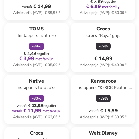
€ 7,99
regulier
€ 14,99
€ 6,99
vanaf
:
met family
Adviesprijs (AVP)
:
€ 39,95
*
Adviesprijs (AVP)
:
€ 50,00
*
family
korting
TOMS
Crocs
Instappers lichtroze
Crocs "Baya" grijs
-
88
%
-
69
%
€ 4,49
regulier
€ 3,99
€ 14,99
met family
Adviesprijs (AVP)
:
€ 35,00
*
Adviesprijs (AVP)
:
€ 49,90
*
family
korting
Native
Kangaroos
Instappers turquoise
Instappers "K-RDK Feather"
zwart
-
80
%
-
59
%
€ 12,99
vanaf
:
regulier
€ 11,99
€ 15,99
vanaf
:
vanaf
:
met family
Adviesprijs (AVP)
:
€ 62,06
*
Adviesprijs (AVP)
:
€ 39,95
*
Crocs
Walt Disney