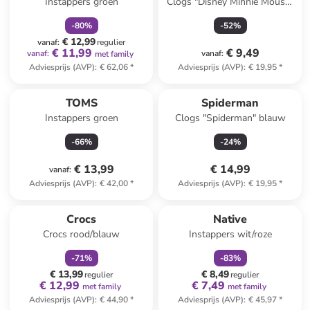
Instappers groen
Clogs "Disney Minnie Mouse"
lichtroze
-
80
%
-
52
%
€ 12,99
vanaf
:
regulier
€ 11,99
€ 9,49
vanaf
:
vanaf
:
met family
Adviesprijs (AVP)
:
€ 62,06
*
Adviesprijs (AVP)
:
€ 19,95
*
TOMS
Spiderman
Instappers groen
Clogs "Spiderman" blauw
-
66
%
-
24
%
€ 13,99
€ 14,99
vanaf
:
Adviesprijs (AVP)
:
€ 42,00
*
Adviesprijs (AVP)
:
€ 19,95
*
family
korting
family
korting
Crocs
Native
Crocs rood/blauw
Instappers wit/roze
-
71
%
-
83
%
€ 13,99
€ 8,49
regulier
regulier
€ 12,99
€ 7,49
met family
met family
Adviesprijs (AVP)
:
€ 44,90
*
Adviesprijs (AVP)
:
€ 45,97
*