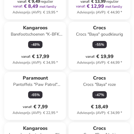
€ 9,49
€ 13,99
vanaf
:
regulier
vanaf
:
regulier
€ 8,49
€ 12,99
vanaf
:
vanaf
:
met family
met family
Adviesprijs (AVP)
:
€ 19,95
*
Adviesprijs (AVP)
:
€ 44,90
*
Kangaroos
Crocs
Barefootschoenen "K-BFK
Crocs "Baya" goudkleurig
Wildfreeze" donkerblauw
-
48
%
-
55
%
€ 17,99
€ 19,99
vanaf
:
vanaf
:
Adviesprijs (AVP)
:
€ 34,95
*
Adviesprijs (AVP)
:
€ 44,99
*
Paramount
Crocs
Pantoffels "Paw Patrol"
Crocs "Baya" roze
donkerblauw
-
65
%
-
47
%
€ 7,99
€ 18,49
vanaf
:
Adviesprijs (AVP)
:
€ 22,95
*
Adviesprijs (AVP)
:
€ 34,99
*
Kangaroos
Crocs