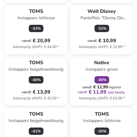
TOMS
Walt Disney
Instappers lichtroze
Pantoffels "Disney Die
Eiskönigin" lichtblauw
-
52
%
-
52
%
€ 20,99
€ 10,99
vanaf
:
vanaf
:
Adviesprijs (AVP)
:
€ 44,00
*
Adviesprijs (AVP)
:
€ 22,95
*
family
korting
TOMS
Native
Instappers beige/meerkleurig
Instappers groen
-
66
%
-
80
%
€ 12,99
vanaf
:
regulier
€ 13,99
€ 11,99
vanaf
:
vanaf
:
met family
Adviesprijs (AVP)
:
€ 42,00
*
Adviesprijs (AVP)
:
€ 62,06
*
TOMS
TOMS
Instappers beige/meerkleurig
Instappers lichtroze
-
61
%
-
50
%