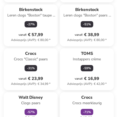
Reeds in een ander winkelwagentje
Birkenstock
Birkenstock
Leren clogs "Boston" taupe -
Leren clogs "Boston" paars -
wijdte S
wijdte S
-
27
%
-
51
%
€ 57,99
€ 38,99
vanaf
:
vanaf
:
Adviesprijs (AVP)
:
€ 80,00
*
Adviesprijs (AVP)
:
€ 80,00
*
Crocs
TOMS
Crocs "Classic" paars
Instappers crème
-
31
%
-
59
%
€ 23,99
€ 16,99
vanaf
:
vanaf
:
Adviesprijs (AVP)
:
€ 34,99
*
Adviesprijs (AVP)
:
€ 42,00
*
family
korting
family
korting
Walt Disney
Crocs
Clogs paars
Crocs meerkleurig
-
57
%
-
71
%