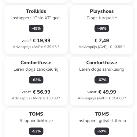
Trollkids
Playshoes
Instappers "Oslo XT" geel
Clogs turquoise
-
49
%
-
46
%
€ 19,99
€ 7,49
vanaf
:
Adviesprijs (AVP)
:
€ 39,95
*
Adviesprijs (AVP)
:
€ 13,99
*
Comfortfusse
Comfortfusse
Leren clogs zandkleurig
Leren clogs zandkleurig
-
62
%
-
67
%
€ 56,99
€ 49,99
vanaf
:
vanaf
:
Adviesprijs (AVP)
:
€ 150,00
*
Adviesprijs (AVP)
:
€ 154,00
*
TOMS
TOMS
Slippper lichtroze
Instappers grijs/lichtbruin
-
52
%
-
59
%