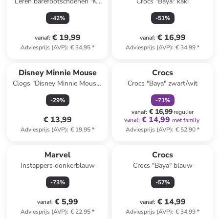
Leren barefootschoenen "K-
Crocs "Baya" kaki
BFK Wildfreeze" lichtroze
-
42
%
-
51
%
€ 19,99
€ 16,99
vanaf
:
vanaf
:
Adviesprijs (AVP)
:
€ 34,95
*
Adviesprijs (AVP)
:
€ 34,99
*
family
korting
Disney Minnie Mouse
Crocs
Clogs "Disney Minnie Mouse"
Crocs "Baya" zwart/wit
roze
-
29
%
-
71
%
€ 16,99
vanaf
:
regulier
€ 13,99
€ 14,99
vanaf
:
met family
Adviesprijs (AVP)
:
€ 19,95
*
Adviesprijs (AVP)
:
€ 52,90
*
Marvel
Crocs
Instappers donkerblauw
Crocs "Baya" blauw
-
73
%
-
57
%
€ 5,99
€ 14,99
vanaf
:
vanaf
:
Adviesprijs (AVP)
:
€ 22,95
*
Adviesprijs (AVP)
:
€ 34,99
*