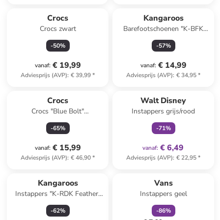
Crocs
Kangaroos
Crocs zwart
Barefootschoenen "K-BFK
Wildfreeze" grijs
-
50
%
-
57
%
€ 19,99
€ 14,99
vanaf
:
vanaf
:
Adviesprijs (AVP)
:
€ 39,99
*
Adviesprijs (AVP)
:
€ 34,95
*
family
exclusief
Crocs
Walt Disney
Crocs "Blue Bolt"
Instappers grijs/rood
blauw/oranje
-
65
%
-
71
%
€ 15,99
€ 6,49
vanaf
:
vanaf
:
Adviesprijs (AVP)
:
€ 46,90
*
Adviesprijs (AVP)
:
€ 22,95
*
family
korting
Kangaroos
Vans
Instappers "K-RDK Feather"
Instappers geel
donkerblauw
-
62
%
-
86
%