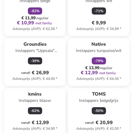
Instappers beige
Instappers wit
-
82
%
-
71
%
€ 11,99
regulier
€ 10,99
€ 9,99
met family
Adviesprijs (AVP)
:
€ 62,06
*
Adviesprijs (AVP)
:
€ 34,99
*
family
korting
Groundies
Native
Instappers "Uppsala"
Instappers turquoise/wit
donkerblauw/geel
-
39
%
-
79
%
€ 13,99
regulier
€ 26,99
€ 12,99
vanaf
:
met family
Adviesprijs (AVP)
:
€ 44,90
*
Adviesprijs (AVP)
:
€ 64,36
*
kmins
TOMS
Instappers blauw
Instappers beige/grijs
-
62
%
-
50
%
€ 12,99
€ 20,99
vanaf
:
vanaf
:
Adviesprijs (AVP)
:
€ 34,90
*
Adviesprijs (AVP)
:
€ 42,00
*