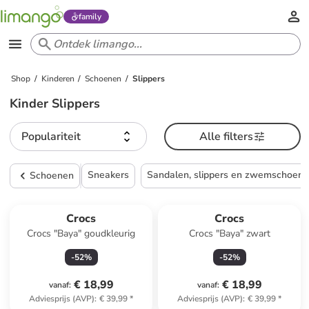
family
Shop
Kinderen
Schoenen
Slippers
Kinder Slippers
Populariteit
Alle filters
Sneakers
Sandalen, slippers en zwemschoen
Schoenen
Crocs
Crocs
Crocs "Baya" goudkleurig
Crocs "Baya" zwart
-
52
%
-
52
%
€ 18,99
€ 18,99
vanaf
:
vanaf
:
Adviesprijs (AVP)
:
€ 39,99
*
Adviesprijs (AVP)
:
€ 39,99
*