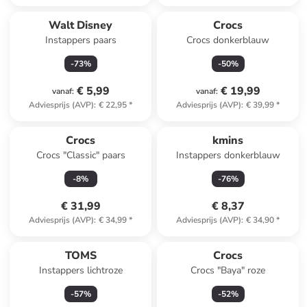
Walt Disney
Crocs
Instappers paars
Crocs donkerblauw
-
73
%
-
50
%
€ 5,99
€ 19,99
vanaf
:
vanaf
:
Adviesprijs (AVP)
:
€ 22,95
*
Adviesprijs (AVP)
:
€ 39,99
*
Crocs
kmins
Crocs "Classic" paars
Instappers donkerblauw
-
8
%
-
76
%
€ 31,99
€ 8,37
Adviesprijs (AVP)
:
€ 34,99
*
Adviesprijs (AVP)
:
€ 34,90
*
TOMS
Crocs
Instappers lichtroze
Crocs "Baya" roze
-
57
%
-
52
%