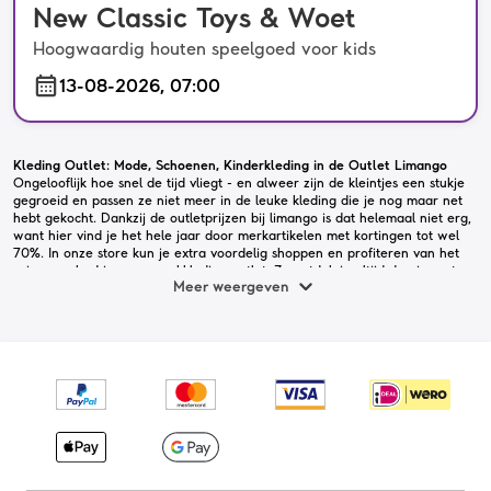
New Classic Toys & Woet
Hoogwaardig houten speelgoed voor kids
13-08-2026, 07:00
Kleding Outlet: Mode, Schoenen, Kinderkleding in de Outlet Limango
Ongelooflijk hoe snel de tijd vliegt - en alweer zijn de kleintjes een stukje 
gegroeid en passen ze niet meer in de leuke kleding die je nog maar net 
hebt gekocht. Dankzij de outletprijzen bij limango is dat helemaal niet erg, 
want hier vind je het hele jaar door merkartikelen met kortingen tot wel 
70%. In onze store kun je extra voordelig shoppen en profiteren van het 
ruime aanbod in onze 
merkkleding outlet
. Zo ontdek je altijd de nieuwste 
Meer weergeven
collecties en aanbiedingen. Zo blijft de kledingkast van jouw kleintjes altijd 
up-to-date.
Maar niet alleen kinderen vinden hier nieuwe favorieten - bijvoorbeeld van 
ons eigen merk 
Lamino
 - want de outletshop heeft ook een ruim aanbod 
voor dames en heren. Of je nu op zoek bent naar trendy kleding, 
schoenen, tassen of bijpassende 
accessoires
 - voordelig winkelen wordt zo 
echt leuk, beloofd! Zelfs dirndls en traditionele klederdracht kun je bij 
limango ontdekken - en om van je huis een thuis te maken, presenteert 
limango meubels en 
accessoires
 voor elke kamer.
Bekijk direct ons volledige assortiment en ontdek de beste deals voor het 