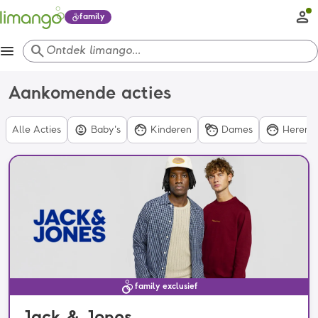
family
menu
search
Ontdek limango...
Aankomende acties
Alle Acties
Baby's
Kinderen
Dames
Heren
family exclusief
Jack & Jones