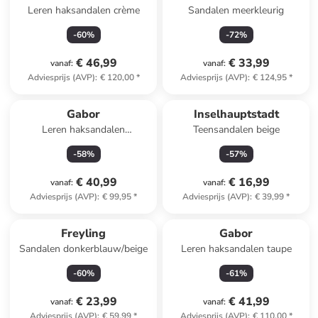
Leren haksandalen crème
Sandalen meerkleurig
-
60
%
-
72
%
€ 46,99
€ 33,99
vanaf
:
vanaf
:
Adviesprijs (AVP)
:
€ 120,00
*
Adviesprijs (AVP)
:
€ 124,95
*
Gabor
Inselhauptstadt
Leren haksandalen
Teensandalen beige
wit/goudkleurig/zilverkleurig
-
58
%
-
57
%
€ 40,99
€ 16,99
vanaf
:
vanaf
:
Adviesprijs (AVP)
:
€ 99,95
*
Adviesprijs (AVP)
:
€ 39,99
*
Freyling
Gabor
Sandalen donkerblauw/beige
Leren haksandalen taupe
-
60
%
-
61
%
€ 23,99
€ 41,99
vanaf
:
vanaf
:
Adviesprijs (AVP)
:
€ 59,99
*
Adviesprijs (AVP)
:
€ 110,00
*