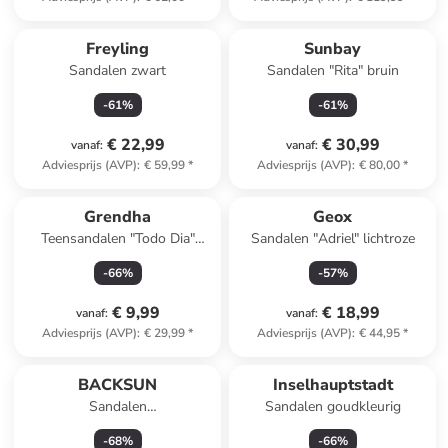
Freyling
Sunbay
Sandalen zwart
Sandalen "Rita" bruin
-
61
%
-
61
%
€ 22,99
€ 30,99
vanaf
:
vanaf
:
Adviesprijs (AVP)
:
€ 59,99
*
Adviesprijs (AVP)
:
€ 80,00
*
Grendha
Geox
Teensandalen "Todo Dia"
Sandalen "Adriel" lichtroze
goudkleurig
-
66
%
-
57
%
€ 9,99
€ 18,99
vanaf
:
vanaf
:
Adviesprijs (AVP)
:
€ 29,99
*
Adviesprijs (AVP)
:
€ 44,95
*
BACKSUN
Inselhauptstadt
Sandalen
Sandalen goudkleurig
donkerblauw/goudkleurig
-
68
%
-
66
%