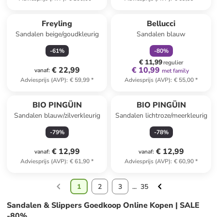
family
korting
Freyling
Bellucci
Sandalen beige/goudkleurig
Sandalen blauw
-
61
%
-
80
%
€ 11,99
regulier
€ 22,99
€ 10,99
vanaf
:
met family
Adviesprijs (AVP)
:
€ 59,99
*
Adviesprijs (AVP)
:
€ 55,00
*
BIO PINGÜIN
BIO PINGÜIN
Sandalen blauw/zilverkleurig
Sandalen lichtroze/meerkleurig
-
79
%
-
78
%
€ 12,99
€ 12,99
vanaf
:
vanaf
:
Adviesprijs (AVP)
:
€ 61,90
*
Adviesprijs (AVP)
:
€ 60,90
*
1
2
3
...
35
Sandalen & Slippers Goedkoop Online Kopen | SALE
-80%