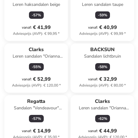
Leren haksandalen beige
Leren sandalen taupe
-
57
%
-
59
%
€ 41,99
€ 40,99
vanaf
:
vanaf
:
Adviesprijs (AVP)
:
€ 99,95
*
Adviesprijs (AVP)
:
€ 99,99
*
Clarks
BACKSUN
Leren sandalen "Orianna
Sandalen lichtbruin
Twist" zwart
-
55
%
-
58
%
€ 52,99
€ 32,99
vanaf
:
vanaf
:
Adviesprijs (AVP)
:
€ 120,00
*
Adviesprijs (AVP)
:
€ 80,00
*
Regatta
Clarks
Sandalen "Vendeavour"
Leren sandalen "Orianna
turquoise
Twist" wit
-
57
%
-
62
%
€ 14,99
€ 44,99
vanaf
:
vanaf
:
Adviesprijs (AVP)
:
€ 35,00
*
Adviesprijs (AVP)
:
€ 120,00
*