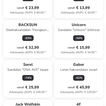
€ 23,99
€ 13,99
vanaf
:
vanaf
:
Adviesprijs (AVP)
:
€ 80,00
*
Adviesprijs (AVP)
:
€ 44,95
*
BACKSUN
Unicorn
Sleehaksandalen "Hongkong"
Sandalen "Unicorn" lichtroze
goudkleurig
-
63
%
-
54
%
€ 32,99
€ 15,99
vanaf
:
vanaf
:
Adviesprijs (AVP)
:
€ 90,00
*
Adviesprijs (AVP)
:
€ 34,95
*
Sorel
Gabor
Sandalen "ONA AVE" taupe
Leren haksandalen zwart
-
74
%
-
61
%
€ 25,99
€ 45,99
vanaf
:
vanaf
:
Adviesprijs (AVP)
:
€ 100,00
*
Adviesprijs (AVP)
:
€ 120,00
*
Jack Wolfskin
4F