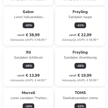
Gabor
Freyling
Leren haksandalen
Sandalen taupe
wit/mintgroen
-
60
%
-
61
%
€ 38,99
€ 22,99
vanaf
:
vanaf
:
Adviesprijs (AVP)
:
€ 99,95
*
Adviesprijs (AVP)
:
€ 59,99
*
Xti
Freyling
Sandalen lichtbruin
Sandalen zilverkleurig
-
68
%
-
66
%
€ 13,99
€ 19,99
vanaf
:
vanaf
:
Adviesprijs (AVP)
:
€ 44,95
*
Adviesprijs (AVP)
:
€ 59,99
*
Merrell
TOMS
Leren sandalen "Harbor
Sleehaksandalen crème
Backstrap" beige
-
34
%
-
63
%