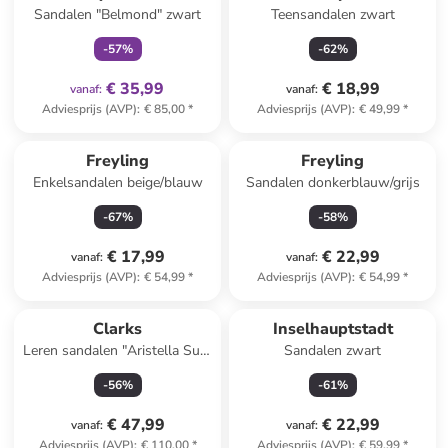
Sandalen "Belmond" zwart
Teensandalen zwart
-
57
%
-
62
%
€ 35,99
€ 18,99
vanaf
:
vanaf
:
Adviesprijs (AVP)
:
€ 85,00
*
Adviesprijs (AVP)
:
€ 49,99
*
Freyling
Freyling
Enkelsandalen beige/blauw
Sandalen donkerblauw/grijs
-
67
%
-
58
%
€ 17,99
€ 22,99
vanaf
:
vanaf
:
Adviesprijs (AVP)
:
€ 54,99
*
Adviesprijs (AVP)
:
€ 54,99
*
Clarks
Inselhauptstadt
Leren sandalen "Aristella Sun"
Sandalen zwart
crème
-
56
%
-
61
%
€ 47,99
€ 22,99
vanaf
:
vanaf
:
Adviesprijs (AVP)
:
€ 110,00
*
Adviesprijs (AVP)
:
€ 59,99
*