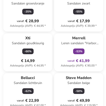
Sandalen groen/oranje
Sandalen zwart
-
35
%
-
55
%
€ 28,99
€ 17,99
vanaf
:
vanaf
:
Adviesprijs (AVP)
:
€ 44,95
*
Adviesprijs (AVP)
:
€ 39,99
*
family
exclusief
Xti
Merrell
Sandalen goudkleurig
Leren sandalen "Harbor
Backstrap" zwart/grijs
-
66
%
-
53
%
€ 14,99
€ 41,99
vanaf
:
Adviesprijs (AVP)
:
€ 44,95
*
Adviesprijs (AVP)
:
€ 90,00
*
Bellucci
Steve Madden
Sandalen lichtbruin
Sandalen beige
-
62
%
-
58
%
€ 22,99
€ 49,99
vanaf
:
vanaf
:
Adviesprijs (AVP)
:
€ 62,00
*
Adviesprijs (AVP)
:
€ 119,99
*