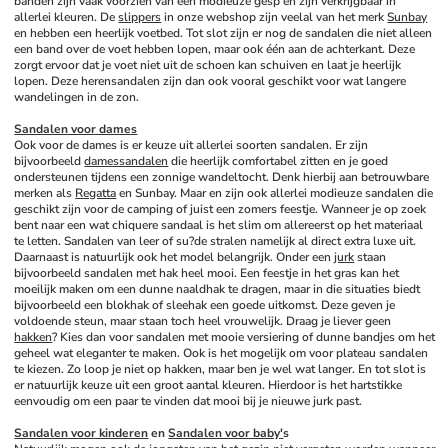
banden zijn vaak voorzien van een modieuze gesp en zijn verkrijgbaar in 
allerlei kleuren. De 
slippers
 in onze webshop zijn veelal van het merk 
Sunbay
en hebben een heerlijk voetbed. Tot slot zijn er nog de sandalen die niet alleen 
een band over de voet hebben lopen, maar ook één aan de achterkant. Deze 
zorgt ervoor dat je voet niet uit de schoen kan schuiven en laat je heerlijk 
lopen. Deze herensandalen zijn dan ook vooral geschikt voor wat langere 
wandelingen in de zon.
Sandalen voor dames
Ook voor de dames is er keuze uit allerlei soorten sandalen. Er zijn 
bijvoorbeeld 
damessandalen
 die heerlijk comfortabel zitten en je goed 
ondersteunen tijdens een zonnige wandeltocht. Denk hierbij aan betrouwbare 
merken als 
Regatta
 en Sunbay. Maar en zijn ook allerlei modieuze sandalen die 
geschikt zijn voor de camping of juist een zomers feestje. Wanneer je op zoek 
bent naar een wat chiquere sandaal is het slim om allereerst op het materiaal 
te letten. Sandalen van leer of su?de stralen namelijk al direct extra luxe uit. 
Daarnaast is natuurlijk ook het model belangrijk. Onder een 
jurk
 staan 
bijvoorbeeld sandalen met hak heel mooi. Een feestje in het gras kan het 
moeilijk maken om een dunne naaldhak te dragen, maar in die situaties biedt 
bijvoorbeeld een blokhak of sleehak een goede uitkomst. Deze geven je 
voldoende steun, maar staan toch heel vrouwelijk. Draag je liever geen 
hakken
? Kies dan voor sandalen met mooie versiering of dunne bandjes om het 
geheel wat eleganter te maken. Ook is het mogelijk om voor plateau sandalen 
te kiezen. Zo loop je niet op hakken, maar ben je wel wat langer. En tot slot is 
er natuurlijk keuze uit een groot aantal kleuren. Hierdoor is het hartstikke 
eenvoudig om een paar te vinden dat mooi bij je nieuwe jurk past. 
Sandalen voor kinderen
 en 
Sandalen voor baby'
s