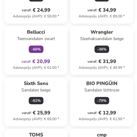
€ 24,99
€ 34,99
vanaf
:
vanaf
:
Adviesprijs (AVP)
:
€ 59,00
*
Adviesprijs (AVP)
:
€ 89,00
*
family
exclusief
Bellucci
Wrangler
Teensandalen zwart
Sleehaksandalen beige
-
66
%
-
36
%
€ 20,99
€ 31,99
vanaf
:
vanaf
:
Adviesprijs (AVP)
:
€ 62,00
*
Adviesprijs (AVP)
:
€ 49,99
*
Sixth Sens
BIO PINGÜIN
Sandalen beige
Sandalen lichtroze
-
62
%
-
79
%
€ 25,99
€ 12,99
vanaf
:
vanaf
:
Adviesprijs (AVP)
:
€ 69,00
*
Adviesprijs (AVP)
:
€ 61,90
*
family
exclusief
TOMS
cmp