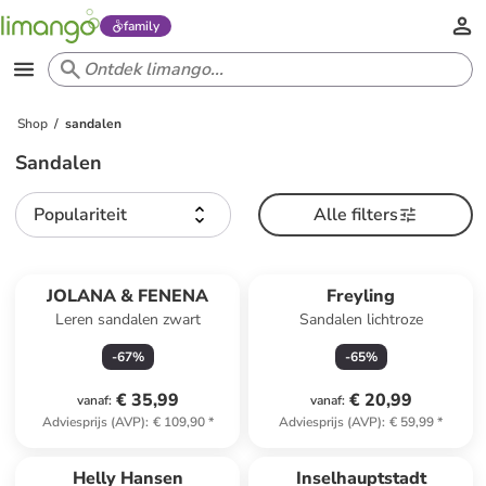
family
Shop
sandalen
Sandalen
Populariteit
Alle filters
JOLANA & FENENA
Freyling
Leren sandalen zwart
Sandalen lichtroze
-
67
%
-
65
%
€ 35,99
€ 20,99
vanaf
:
vanaf
:
Adviesprijs (AVP)
:
€ 109,90
*
Adviesprijs (AVP)
:
€ 59,99
*
family
exclusief
Helly Hansen
Inselhauptstadt