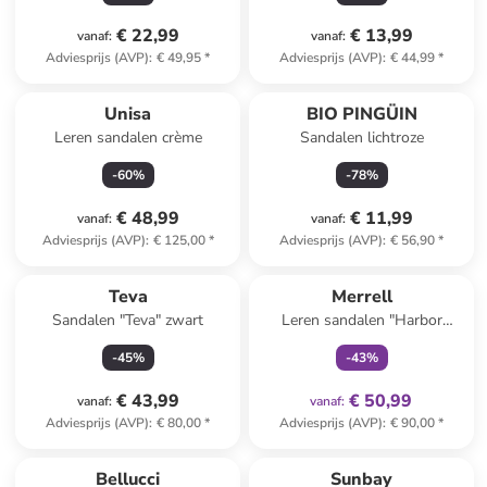
€ 22,99
€ 13,99
vanaf
:
vanaf
:
Adviesprijs (AVP)
:
€ 49,95
*
Adviesprijs (AVP)
:
€ 44,99
*
Unisa
BIO PINGÜIN
Leren sandalen crème
Sandalen lichtroze
-
60
%
-
78
%
€ 48,99
€ 11,99
vanaf
:
vanaf
:
Adviesprijs (AVP)
:
€ 125,00
*
Adviesprijs (AVP)
:
€ 56,90
*
family
exclusief
Teva
Merrell
Sandalen "Teva" zwart
Leren sandalen "Harbor
Backstrap" wit
-
45
%
-
43
%
€ 43,99
€ 50,99
vanaf
:
vanaf
:
Adviesprijs (AVP)
:
€ 80,00
*
Adviesprijs (AVP)
:
€ 90,00
*
Bellucci
Sunbay