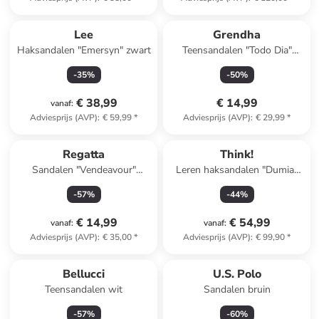
Lee
Grendha
Haksandalen "Emersyn" zwart
Teensandalen "Todo Dia"
zwart
-
35
%
-
50
%
€ 38,99
€ 14,99
vanaf
:
Adviesprijs (AVP)
:
€ 59,99
*
Adviesprijs (AVP)
:
€ 29,99
*
Regatta
Think!
Sandalen "Vendeavour"
Leren haksandalen "Dumia"
lichtbruin/grijs/kaki
lichtbruin/groen
-
57
%
-
44
%
€ 14,99
€ 54,99
vanaf
:
vanaf
:
Adviesprijs (AVP)
:
€ 35,00
*
Adviesprijs (AVP)
:
€ 99,90
*
Bellucci
U.S. Polo
Teensandalen wit
Sandalen bruin
-
57
%
-
60
%