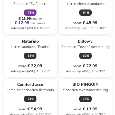
Sandalen "Eva" paars
Leren sleehaksandalen
"Spherica EC4" crème
-
73
%
-
64
%
€ 13,99
regulier
€ 12,99
€ 45,99
vanaf
:
met family
Adviesprijs (AVP)
:
€ 49,90
*
Adviesprijs (AVP)
:
€ 130,00
*
Naturino
billowy
Leren sandalen "Bearis"
Sandalen "Rosso" meerkleurig
oranje/goudkleurig
-
63
%
-
60
%
€ 32,99
€ 22,99
vanaf
:
vanaf
:
Adviesprijs (AVP)
:
€ 91,20
*
Adviesprijs (AVP)
:
€ 57,90
*
Comfortfusse
BIO PINGÜIN
Leren teensandalen lichtbruin
Sandalen zwart/meerkleurig
-
61
%
-
75
%
€ 54,99
€ 13,99
vanaf
:
vanaf
:
Adviesprijs (AVP)
:
€ 143,00
*
Adviesprijs (AVP)
:
€ 56,90
*