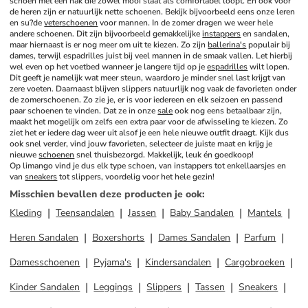
schoen met een hak die zowel mooi staat als comfortabel loopt. En ook voor 
de heren zijn er natuurlijk nette schoenen. Bekijk bijvoorbeeld eens onze leren 
en su?de 
veterschoenen
 voor mannen. In de zomer dragen we weer hele 
andere schoenen. Dit zijn bijvoorbeeld gemakkelijke 
instappers
 en sandalen, 
maar hiernaast is er nog meer om uit te kiezen. Zo zijn 
ballerina's
 populair bij 
dames, terwijl espadrilles juist bij veel mannen in de smaak vallen. Let hierbij 
wel even op het voetbed wanneer je langere tijd op je 
espadrilles
 wilt lopen. 
Dit geeft je namelijk wat meer steun, waardoro je minder snel last krijgt van 
zere voeten. Daarnaast blijven slippers natuurlijk nog vaak de favorieten onder 
de zomerschoenen. Zo zie je, er is voor iedereen en elk seizoen en passend 
paar schoenen te vinden. Dat ze in onze 
sale
 ook nog eens betaalbaar zijn, 
maakt het mogelijk om zelfs een extra paar voor de afwisseling te kiezen. Zo 
ziet het er iedere dag weer uit alsof je een hele nieuwe outfit draagt. Kijk dus 
ook snel verder, vind jouw favorieten, selecteer de juiste maat en krijg je 
nieuwe 
schoenen
 snel thuisbezorgd. Makkelijk, leuk én goedkoop!
Op limango vind je dus elk type schoen, van instappers tot enkellaarsjes en 
van 
sneakers
 tot slippers, voordelig voor het hele gezin!
Misschien bevallen deze producten je ook
:
Kleding
Teensandalen
Jassen
Baby Sandalen
Mantels
Heren Sandalen
Boxershorts
Dames Sandalen
Parfum
Damesschoenen
Pyjama's
Kindersandalen
Cargobroeken
Kinder Sandalen
Leggings
Slippers
Tassen
Sneakers