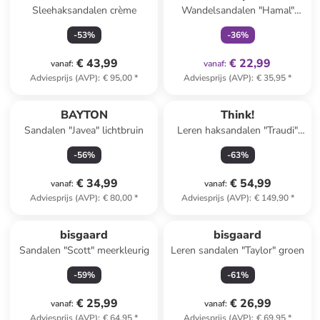
Sleehaksandalen crème
Wandelsandalen "Hamal"
crème/kaki
-
53
%
-
36
%
€ 43,99
€ 22,99
vanaf
:
vanaf
:
Adviesprijs (AVP)
:
€ 95,00
*
Adviesprijs (AVP)
:
€ 35,95
*
BAYTON
Think!
Sandalen "Javea" lichtbruin
Leren haksandalen "Traudi"
zwart
-
56
%
-
63
%
€ 34,99
€ 54,99
vanaf
:
vanaf
:
Adviesprijs (AVP)
:
€ 80,00
*
Adviesprijs (AVP)
:
€ 149,90
*
bisgaard
bisgaard
Sandalen "Scott" meerkleurig
Leren sandalen "Taylor" groen
-
59
%
-
61
%
€ 25,99
€ 26,99
vanaf
:
vanaf
:
Adviesprijs (AVP)
:
€ 64,95
*
Adviesprijs (AVP)
:
€ 69,95
*