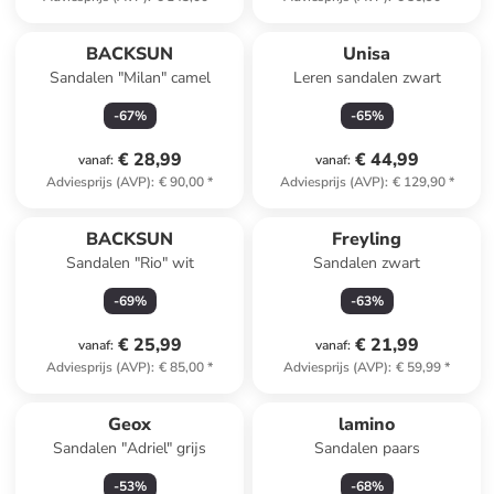
BACKSUN
Unisa
Sandalen "Milan" camel
Leren sandalen zwart
-
67
%
-
65
%
€ 28,99
€ 44,99
vanaf
:
vanaf
:
Adviesprijs (AVP)
:
€ 90,00
*
Adviesprijs (AVP)
:
€ 129,90
*
BACKSUN
Freyling
Sandalen "Rio" wit
Sandalen zwart
-
69
%
-
63
%
€ 25,99
€ 21,99
vanaf
:
vanaf
:
Adviesprijs (AVP)
:
€ 85,00
*
Adviesprijs (AVP)
:
€ 59,99
*
Geox
lamino
Sandalen "Adriel" grijs
Sandalen paars
-
53
%
-
68
%