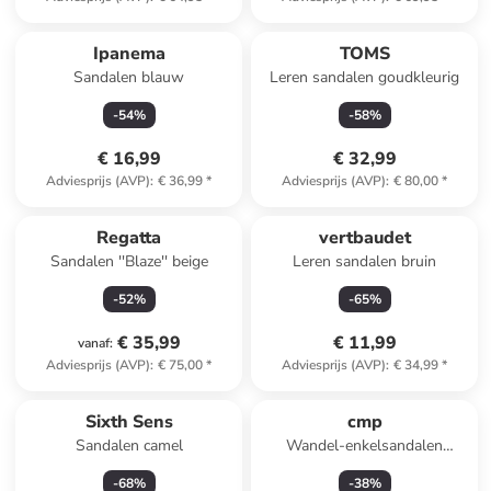
Reeds in een ander winkelwagentje
Ipanema
TOMS
Sandalen blauw
Leren sandalen goudkleurig
-
54
%
-
58
%
€ 16,99
€ 32,99
Adviesprijs (AVP)
:
€ 36,99
*
Adviesprijs (AVP)
:
€ 80,00
*
Regatta
vertbaudet
Sandalen ''Blaze'' beige
Leren sandalen bruin
-
52
%
-
65
%
€ 35,99
€ 11,99
vanaf
:
Adviesprijs (AVP)
:
€ 75,00
*
Adviesprijs (AVP)
:
€ 34,99
*
Sixth Sens
cmp
Sandalen camel
Wandel-enkelsandalen
"Sahiph" grijs
-
68
%
-
38
%