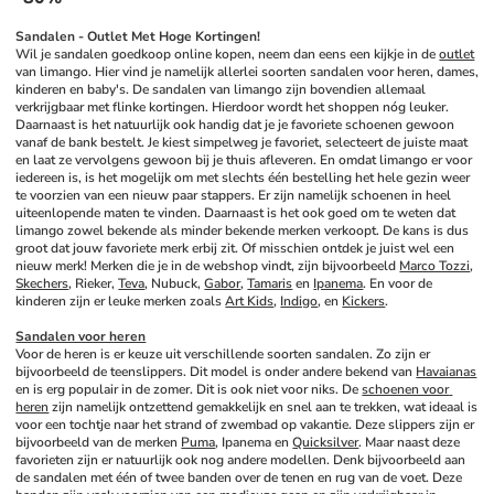
Sandalen - Outlet Met Hoge Kortingen!
Wil je sandalen goedkoop online kopen, neem dan eens een kijkje in de 
outlet
van limango. Hier vind je namelijk allerlei soorten sandalen voor heren, dames, 
kinderen en baby's. De sandalen van limango zijn bovendien allemaal 
verkrijgbaar met flinke kortingen. Hierdoor wordt het shoppen nóg leuker. 
Daarnaast is het natuurlijk ook handig dat je je favoriete schoenen gewoon 
vanaf de bank bestelt. Je kiest simpelweg je favoriet, selecteert de juiste maat 
en laat ze vervolgens gewoon bij je thuis afleveren. En omdat limango er voor 
iedereen is, is het mogelijk om met slechts één bestelling het hele gezin weer 
te voorzien van een nieuw paar stappers. Er zijn namelijk schoenen in heel 
uiteenlopende maten te vinden. Daarnaast is het ook goed om te weten dat 
limango zowel bekende als minder bekende merken verkoopt. De kans is dus 
groot dat jouw favoriete merk erbij zit. Of misschien ontdek je juist wel een 
nieuw merk! Merken die je in de webshop vindt, zijn bijvoorbeeld 
Marco Tozzi
, 
Skechers
, Rieker, 
Teva
, Nubuck, 
Gabor
, 
Tamaris
 en 
Ipanema
. En voor de 
kinderen zijn er leuke merken zoals 
Art Kids
, 
Indigo
, en 
Kickers
. 
Sandalen voor heren
Voor de heren is er keuze uit verschillende soorten sandalen. Zo zijn er 
bijvoorbeeld de teenslippers. Dit model is onder andere bekend van 
Havaianas
en is erg populair in de zomer. Dit is ook niet voor niks. De 
schoenen voor 
heren
 zijn namelijk ontzettend gemakkelijk en snel aan te trekken, wat ideaal is 
voor een tochtje naar het strand of zwembad op vakantie. Deze slippers zijn er 
bijvoorbeeld van de merken 
Puma
, Ipanema en 
Quicksilver
. Maar naast deze 
favorieten zijn er natuurlijk ook nog andere modellen. Denk bijvoorbeeld aan 
de sandalen met één of twee banden over de tenen en rug van de voet. Deze 