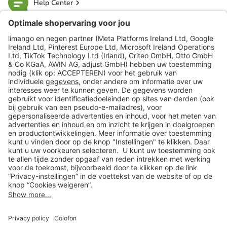
Help Center
limango
Veilig winkelen
Klantenservice
Shop
Acties