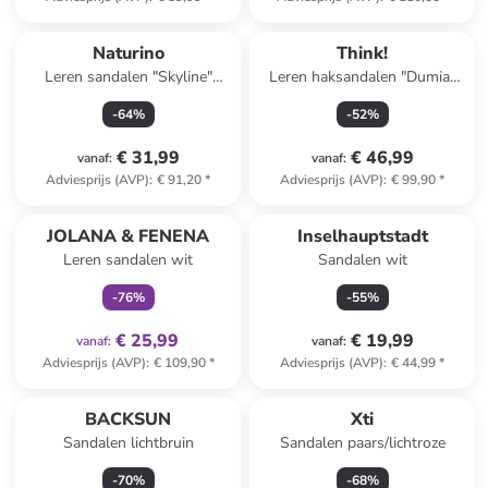
Naturino
Think!
Leren sandalen "Skyline"
Leren haksandalen "Dumia"
okergeel
beige/groen
-
64
%
-
52
%
€ 31,99
€ 46,99
vanaf
:
vanaf
:
Adviesprijs (AVP)
:
€ 91,20
*
Adviesprijs (AVP)
:
€ 99,90
*
family
exclusief
JOLANA & FENENA
Inselhauptstadt
Leren sandalen wit
Sandalen wit
-
76
%
-
55
%
€ 25,99
€ 19,99
vanaf
:
vanaf
:
Adviesprijs (AVP)
:
€ 109,90
*
Adviesprijs (AVP)
:
€ 44,99
*
BACKSUN
Xti
Sandalen lichtbruin
Sandalen paars/lichtroze
-
70
%
-
68
%