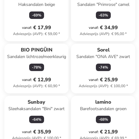
Haksandalen beige
Sandalen "Primrose" camel
-
69
%
-
63
%
€ 17,99
€ 34,99
vanaf
:
vanaf
:
Adviesprijs (AVP)
:
€ 59,00
*
Adviesprijs (AVP)
:
€ 95,00
*
BIO PINGÜIN
Sorel
Sandalen lichtroze/meerkleurig
Sandalen "ONA AVE" zwart
-
78
%
-
74
%
€ 12,99
€ 25,99
vanaf
:
vanaf
:
Adviesprijs (AVP)
:
€ 60,90
*
Adviesprijs (AVP)
:
€ 100,00
*
Sunbay
lamino
Sleehaksandalen "Bini" zwart
Barefootsandalen groen
-
64
%
-
68
%
€ 35,99
€ 21,99
vanaf
:
vanaf
:
Adviesprijs (AVP)
:
€ 100,00
*
Adviesprijs (AVP)
:
€ 69,99
*