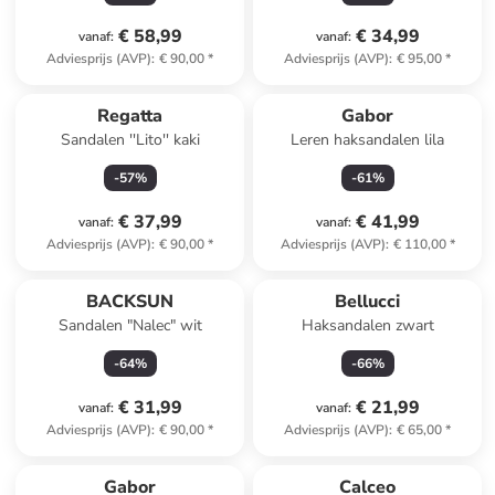
€ 58,99
€ 34,99
vanaf
:
vanaf
:
Adviesprijs (AVP)
:
€ 90,00
*
Adviesprijs (AVP)
:
€ 95,00
*
Regatta
Gabor
Sandalen ''Lito'' kaki
Leren haksandalen lila
-
57
%
-
61
%
€ 37,99
€ 41,99
vanaf
:
vanaf
:
Adviesprijs (AVP)
:
€ 90,00
*
Adviesprijs (AVP)
:
€ 110,00
*
BACKSUN
Bellucci
Sandalen "Nalec" wit
Haksandalen zwart
-
64
%
-
66
%
€ 31,99
€ 21,99
vanaf
:
vanaf
:
Adviesprijs (AVP)
:
€ 90,00
*
Adviesprijs (AVP)
:
€ 65,00
*
Gabor
Calceo