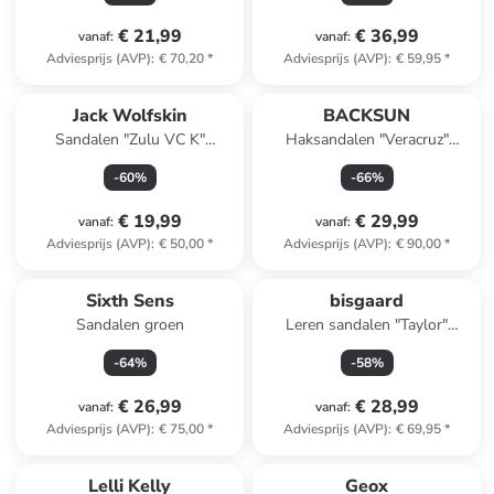
€ 21,99
€ 36,99
vanaf
:
vanaf
:
Adviesprijs (AVP)
:
€ 70,20
*
Adviesprijs (AVP)
:
€ 59,95
*
Jack Wolfskin
BACKSUN
Sandalen "Zulu VC K"
Haksandalen "Veracruz"
turquoise
wit/goudkleurig
-
60
%
-
66
%
€ 19,99
€ 29,99
vanaf
:
vanaf
:
Adviesprijs (AVP)
:
€ 50,00
*
Adviesprijs (AVP)
:
€ 90,00
*
Sixth Sens
bisgaard
Sandalen groen
Leren sandalen "Taylor"
donkerblauw
-
64
%
-
58
%
€ 26,99
€ 28,99
vanaf
:
vanaf
:
Adviesprijs (AVP)
:
€ 75,00
*
Adviesprijs (AVP)
:
€ 69,95
*
family
korting
Lelli Kelly
Geox