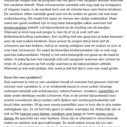
Natuurlijk mogen ook de jongsten van het gezin niet vergeten worden wanneer 
het sandalen betreft. Waar volwassenen namelijk ook nog vaak op instappers 
of slippers lopen, is de sandaal toch wel de slimste keus voor kleine kinderen. 
De sandalen zitten namelijk goed vast om de voeten en geven net wat meer 
ondersteuning. Dit maakt het lopen en rennen een stukje makkelijker. Maar 
naast een goed voetbed zijn er nog meer belangrijke zaken wanneer het 
kindersandalen
 betreft. Let bijvoorbeeld op de sluiting van de bandjes. 
Wanneer je kind nog wat jonger is, kan hij of zij al snel zelf een 
klittenbandsluiting vastmaken. Een sluiting met een gesp kun je beter bewaren 
voor de wat oudere kinderen. Door ervoor te zorgen dat je kind zelf de 
schoenen aan kan trekken, heb je er weinig omkijken naar en voelen ze zich al 
snel heel volwassen. En naast de kleurrijke kindersandalen zijn er ook nog 
speciale babysandalen. Hierbij is het extra belangrijk om goed op de maat te 
letten. Je baby'tje kan het namelijk niet zelf aangeven wanneer een schoen te 
strak zit. Let daarom op het voetje wanneer je de babysandalen uittrekt. 
Wanneer je wat rode plekjes ziet, weet je dat het tijd is voor een maat groter.
Geen fan van sandalen?
Ook wanneer je niet zo van sandalen houdt of wanneer het gewoon niet het 
seizoen voor sandalen is, is er voldoende keuze in onze outlet. limango 
verkoopt namelijk ook enkellaarsjes, veterschoenen, sneakers, 
pantoffels
 en 
ieder ander denkbaar model schoenen. Kies in de winter bijvoorbeeld voor 
warme snowboots die je voeten zelfs tijdens een wintersportvakantie niet 
koud laten worden. Of ga voor mooie pantoffels voor in huis die in alle maten 
verkrijgbaar zijn. Zo zit het hele gezin er lekker warmpjes bij. Natuurlijk zijn er 
ook su?de 
laarzen voor dames
, 
sneakers voor heren
 en leren 
pumps voor 
dames
 die geschikt zijn voor kantoor. Deze zijn er uiteraard in verschillende 
maten en variëren ook qua hakhoogte. Zo vindt iedere vrouw bij ons een 