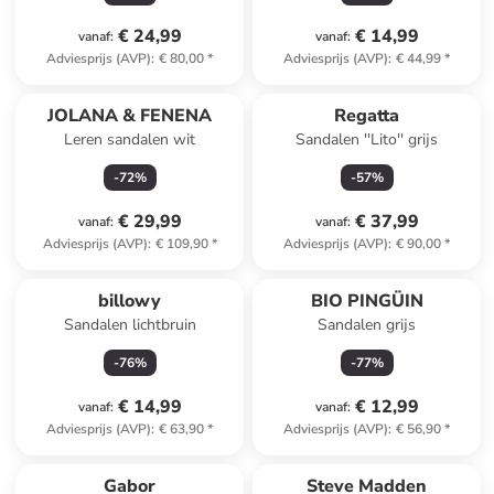
€ 24,99
€ 14,99
vanaf
:
vanaf
:
Adviesprijs (AVP)
:
€ 80,00
*
Adviesprijs (AVP)
:
€ 44,99
*
JOLANA & FENENA
Regatta
Leren sandalen wit
Sandalen ''Lito'' grijs
-
72
%
-
57
%
€ 29,99
€ 37,99
vanaf
:
vanaf
:
Adviesprijs (AVP)
:
€ 109,90
*
Adviesprijs (AVP)
:
€ 90,00
*
billowy
BIO PINGÜIN
Sandalen lichtbruin
Sandalen grijs
-
76
%
-
77
%
€ 14,99
€ 12,99
vanaf
:
vanaf
:
Adviesprijs (AVP)
:
€ 63,90
*
Adviesprijs (AVP)
:
€ 56,90
*
Gabor
Steve Madden