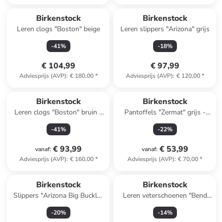
Birkenstock
Birkenstock
Leren clogs "Boston" beige
Leren slippers "Arizona" grijs
-
41
%
-
18
%
€ 104,99
€ 97,99
Adviesprijs (AVP)
:
€ 180,00
*
Adviesprijs (AVP)
:
€ 120,00
*
Birkenstock
Birkenstock
Leren clogs "Boston" bruin -
Pantoffels "Zermat" grijs -
wijdte S
wijdte S
-
41
%
-
22
%
€ 93,99
€ 53,99
vanaf
:
vanaf
:
Adviesprijs (AVP)
:
€ 160,00
*
Adviesprijs (AVP)
:
€ 70,00
*
Birkenstock
Birkenstock
Slippers "Arizona Big Buckle"
Leren veterschoenen "Bend
wit
Low Decon" zwart - wijdte N
-
20
%
-
14
%