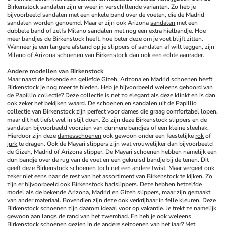
Birkenstock sandalen zijn er weer in verschillende varianten. Zo heb je 
bijvoorbeeld sandalen met een enkele band over de voeten, die de Madrid 
sandalen worden genoemd. Maar er zijn ook Arizona 
sandalen
 met een 
dubbele band of zelfs Milano sandalen met nog een extra hielbandje. Hoe 
meer bandjes de Birkenstock heeft, hoe beter deze om je voet blijft zitten. 
Wanneer je een langere afstand op je slippers of sandalen af wilt leggen, zijn 
Milano of Arizona schoenen van Birkenstock dan ook een echte aanrader.
Andere modellen van Birkenstock
Maar naast de bekende en geliefde Gizeh, Arizona en Madrid schoenen heeft 
Birkenstock je nog meer te bieden. Heb je bijvoorbeeld weleens gehoord van 
de Papillio collectie? Deze collectie is net zo elegant als deze klinkt en is dan 
ook zeker het bekijken waard. De schoenen en sandalen uit de Papillio 
collectie van Birkenstock zijn perfect voor dames die graag comfortabel lopen, 
maar dit het liefst wel in stijl doen. Zo zijn deze Birkenstock slippers en de 
sandalen bijvoorbeeld voorzien van dunnere bandjes of een kleine sleehak. 
Hierdoor zijn deze 
damesschoenen
 ook gewoon onder een feestelijke 
rok
 of 
jurk
 te dragen. Ook de Mayari slippers zijn wat vrouwelijker dan bijvoorbeeld 
de Gizeh, Madrid of Arizona slipper. De Mayari schoenen hebben namelijk een 
dun bandje over de rug van de voet en een gekruisd bandje bij de tenen. Dit 
geeft deze Birkenstock schoenen toch net een andere twist. Maar vergeet ook 
zeker niet eens naar de rest van het assortiment van Birkenstock te kijken. Zo 
zijn er bijvoorbeeld ook Birkenstock badslippers. Deze hebben hetzelfde 
model als de bekende Arizona, Madrid en Gizeh slippers, maar zijn gemaakt 
van ander materiaal. Bovendien zijn deze ook verkrijbaar in felle kleuren. Deze 
Birkenstock schoenen zijn daarom ideaal voor op vakantie. Je trekt ze namelijk 
gewoon aan langs de rand van het zwembad. En heb je ook weleens 
Birkenstock schoenen gezien in de andere seizoenen van het jaar? Met 