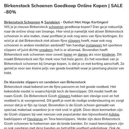
Birkenstock Schoenen Goedkoop Online Kopen | SALE
-80%
Birkenstock Schoenen
 & 
Sandalen
 - Outlet Met Hoge Kortingen!
Wil je je nieuwe Birkenstock 
schoenen
 goedkoop kopen? Dan ga je natuurlijk 
naar de online shop van limango. Hier vind je namelijk niet alleen Birkenstock 
schoenen in alle maten, maar profiteer je ook nog eens van fijne kortingen. En 
wist je al dat Birkenstock niet alleen fijne 
slippers
 heeft, maar ook nog 
schoenen in andere modellen aanbiedt? Van handige 
instappers
 tot sportieve 
slippers of juist dichte 
sneakers
; het is er allemaal. Bovendien heeft 
Birkenstock ook schoenen voor zowel 
heren
 en 
dames
 als voor 
kinderen
. Dit 
maakt Birkenstock een fijn merk voor het hele gezin. En het voordeel van je 
Birkenstock schoenen bij limango kopen, is dat je ze met korting aanschaft. Zo 
geniet je voor een kleine prijs van goede kwaliteit waar je jarenlang plezier van 
hebt.
De klassieke slippers en sandalen van Birkenstock
Birkenstock staat bekend om de fijne pasvorm en het goede voetbed. Het 
bekendste model is waarschijnlijk toch de teenslipper. Dit model heeft de 
naam Gizeh. De Birkenstock Gizeh 
slippers
 hebben een stevige zool en het 
voetbed is al voorgevormd. Dit geeft je voet de nodige ondersteuning en zorgt 
ervoor dat je er fijn op loopt. Bovendien is de Gizeh schoen gemaakt van 
speciaal materiaal waardoor je er niet snel in glijdt. Door deze kenmerken zijn 
de Gizeh slippers bij veel mensen ook populairder dan bijvoorbeeld 
Adidas
badslippers of 
Havaianas
 en Teva teenslippers. Verder zijn deze Birkenstock 
Gizeh schoenen te herkennen aan de brede banden. En naast teenslippers zijn 
er ook sandalen met deze banden en hetzelfde voetbed verkrijgbaar. Ook de 