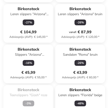
Birkenstock
Birkenstock
Leren slippers "Arizona"
Leren slippers "Arizona" bruin
lichtbruin
-
27
%
-
26
%
€ 104,99
€ 87,99
vanaf
:
Adviesprijs (AVP)
:
€ 145,00
*
Adviesprijs (AVP)
:
€ 120,00
*
Birkenstock
Birkenstock
Slippers "Arizona"
Sandalen "Roma" bruin
donkerblauw
-
16
%
-
26
%
€ 45,99
€ 43,99
Adviesprijs (AVP)
:
€ 55,00
*
Adviesprijs (AVP)
:
€ 60,00
*
Te laat. Het product is 
Reeds in een ander winkelwagentje
uitverkocht.
Birkenstock
Birkenstock
Teenslippers "Gizeh" roze
Leren slippers "Florida" beige
-
3
%
-
48
%