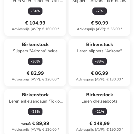
Leren veterschoenen "Utti"
Slippers "Arizona" lichtblauw
beige
-
34
%
-
7
%
€ 104,99
€ 50,99
Adviesprijs (AVP)
:
€ 160,00
*
Adviesprijs (AVP)
:
€ 55,00
*
Birkenstock
Birkenstock
Slippers "Arizona" beige
Leren slippers "Arizona"
lichtbruin
-
30
%
-
33
%
€ 82,99
€ 86,99
Adviesprijs (AVP)
:
€ 120,00
*
Adviesprijs (AVP)
:
€ 130,00
*
Birkenstock
Birkenstock
Leren enkelsandalen "Tokio"
Leren chelseaboots
donkerblauw - wijdte N
"Highwood" bruin - wijdte S
-
25
%
-
21
%
€ 89,99
€ 149,99
vanaf
:
Adviesprijs (AVP)
:
€ 120,00
*
Adviesprijs (AVP)
:
€ 190,00
*