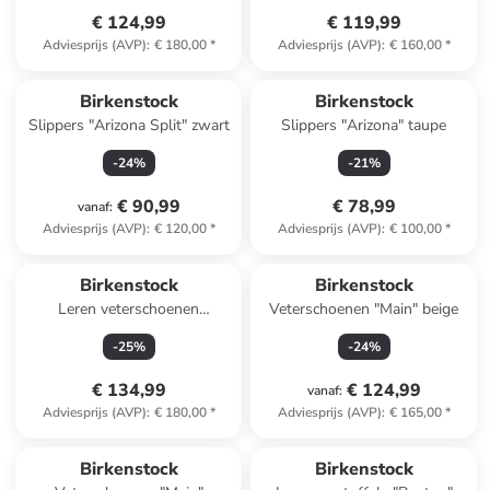
€ 124,99
€ 119,99
Adviesprijs (AVP)
:
€ 180,00
*
Adviesprijs (AVP)
:
€ 160,00
*
Reeds in een ander winkelwagentje
Birkenstock
Birkenstock
Slippers "Arizona Split" zwart
Slippers "Arizona" taupe
-
24
%
-
21
%
€ 90,99
€ 78,99
vanaf
:
Adviesprijs (AVP)
:
€ 120,00
*
Adviesprijs (AVP)
:
€ 100,00
*
Birkenstock
Birkenstock
Leren veterschoenen
Veterschoenen "Main" beige
"Highwood" zwart - wijdte S
-
25
%
-
24
%
€ 134,99
€ 124,99
vanaf
:
Adviesprijs (AVP)
:
€ 180,00
*
Adviesprijs (AVP)
:
€ 165,00
*
Birkenstock
Birkenstock