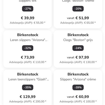
Slippers wit
Clogs "Boston" crème
-
27
%
-
20
%
€ 39,99
€ 51,99
vanaf
:
Adviesprijs (AVP)
:
€ 55,00
*
Adviesprijs (AVP)
:
€ 65,00
*
Birkenstock
Birkenstock
Leren slippers "Arizona"
Clogs "Boston" grijs
donkerbruin - wijdte N
-
32
%
-
24
%
€ 73,99
€ 97,99
vanaf
:
Adviesprijs (AVP)
:
€ 110,00
*
Adviesprijs (AVP)
:
€ 130,00
*
Birkenstock
Birkenstock
Leren teenslippers "Gizeh"
Slippers "Arizona" crème
bruin
-
35
%
-
39
%
€ 129,99
€ 60,99
vanaf
:
Adviesprijs (AVP)
:
€ 200,00
*
Adviesprijs (AVP)
:
€ 100,00
*