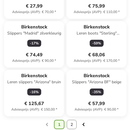
€ 27,99
€ 75,99
Adviesprijs (AVP)
:
€ 70,00
*
Adviesprijs (AVP)
:
€ 110,00
*
Birkenstock
Birkenstock
Slippers "Madrid" zilverkleurig
Leren boots "Sterling"
goudkleurig
-
17
%
-
59
%
€ 74,49
€ 68,06
Adviesprijs (AVP)
:
€ 90,00
*
Adviesprijs (AVP)
:
€ 170,00
*
Reeds in een ander winkelwagentje
Birkenstock
Birkenstock
Leren slippers "Arizona" bruin
Slippers "Arizona BF" beige
-
16
%
-
35
%
€ 125,67
€ 57,99
Adviesprijs (AVP)
:
€ 150,00
*
Adviesprijs (AVP)
:
€ 90,00
*
1
2