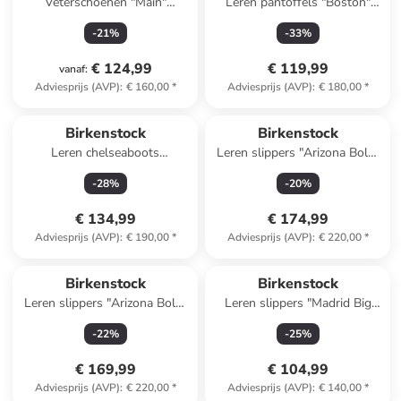
Veterschoenen "Main"
Leren pantoffels "Boston"
antraciet
lichtbruin - wijdte S
-
21
%
-
33
%
€ 124,99
€ 119,99
vanaf
:
Adviesprijs (AVP)
:
€ 160,00
*
Adviesprijs (AVP)
:
€ 180,00
*
Birkenstock
Birkenstock
Leren chelseaboots
Leren slippers "Arizona Bold"
"Highwood" bruin - wijdte S
bruin
-
28
%
-
20
%
€ 134,99
€ 174,99
Adviesprijs (AVP)
:
€ 190,00
*
Adviesprijs (AVP)
:
€ 220,00
*
Birkenstock
Birkenstock
Leren slippers "Arizona Bold"
Leren slippers "Madrid Big
zwart
Buckle" lichtbruin
-
22
%
-
25
%
€ 169,99
€ 104,99
Adviesprijs (AVP)
:
€ 220,00
*
Adviesprijs (AVP)
:
€ 140,00
*