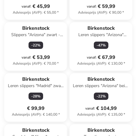
€ 45,99
€ 59,99
vanaf
:
vanaf
:
Adviesprijs (AVP)
:
€ 55,00
*
Adviesprijs (AVP)
:
€ 90,00
*
Birkenstock
Birkenstock
Slippers "Arizona" zwart -
Leren slippers "Arizona"
wijdte S
lichtbruin
-
22
%
-
47
%
€ 53,99
€ 67,99
vanaf
:
vanaf
:
Adviesprijs (AVP)
:
€ 70,00
*
Adviesprijs (AVP)
:
€ 130,00
*
Birkenstock
Birkenstock
Leren slippers "Madrid" zwart
Leren slippers "Arizona" beige
- wijdte S
- wijdte N
-
28
%
-
22
%
€ 99,99
€ 104,99
vanaf
:
Adviesprijs (AVP)
:
€ 140,00
*
Adviesprijs (AVP)
:
€ 135,00
*
Reeds in een ander winkelwagentje
Birkenstock
Birkenstock