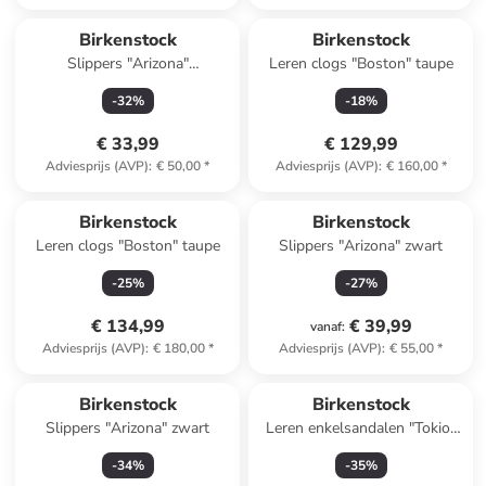
Birkenstock
Birkenstock
Slippers "Arizona"
Leren clogs "Boston" taupe
donkerblauw
-
32
%
-
18
%
€ 33,99
€ 129,99
Adviesprijs (AVP)
:
€ 50,00
*
Adviesprijs (AVP)
:
€ 160,00
*
Birkenstock
Birkenstock
Leren clogs "Boston" taupe
Slippers "Arizona" zwart
-
25
%
-
27
%
€ 134,99
€ 39,99
vanaf
:
Adviesprijs (AVP)
:
€ 180,00
*
Adviesprijs (AVP)
:
€ 55,00
*
Birkenstock
Birkenstock
Slippers "Arizona" zwart
Leren enkelsandalen "Tokio"
donkerblauw - wijdte S
-
34
%
-
35
%