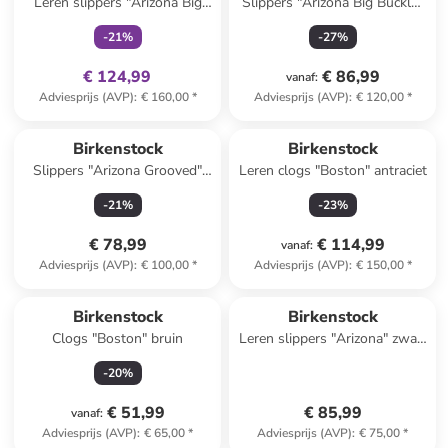
Leren slippers "Arizona Big
Slippers "Arizona Big Buckle"
Buckle" beige
lichtroze
-
21
%
-
27
%
€ 124,99
€ 86,99
vanaf
:
Adviesprijs (AVP)
:
€ 160,00
*
Adviesprijs (AVP)
:
€ 120,00
*
Birkenstock
Birkenstock
Slippers "Arizona Grooved"
Leren clogs "Boston" antraciet
zwart - wijdte S
-
21
%
-
23
%
€ 78,99
€ 114,99
vanaf
:
Adviesprijs (AVP)
:
€ 100,00
*
Adviesprijs (AVP)
:
€ 150,00
*
Birkenstock
Birkenstock
Clogs "Boston" bruin
Leren slippers "Arizona" zwart
- wijdte S
-
20
%
€ 51,99
€ 85,99
vanaf
:
Adviesprijs (AVP)
:
€ 65,00
*
Adviesprijs (AVP)
:
€ 75,00
*