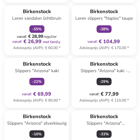
family
korting
family
exclusief
Birkenstock
Birkenstock
Leren sandalen lichtbruin
Leren slippers "Naples" taupe
-
55
%
-
38
%
€ 28,99
vanaf
:
regulier
€ 26,99
€ 104,99
vanaf
:
vanaf
:
met family
Adviesprijs (AVP)
:
€ 60,00
*
Adviesprijs (AVP)
:
€ 170,00
*
family
exclusief
Birkenstock
Birkenstock
Slippers "Arizona" kaki
Slippers "Arizona" kaki -
wijdte S
-
22
%
-
29
%
€ 69,99
€ 77,99
vanaf
:
vanaf
:
Adviesprijs (AVP)
:
€ 90,00
*
Adviesprijs (AVP)
:
€ 110,00
*
Birkenstock
Birkenstock
Slippers "Arizona" zilverkleurig
Slippers "Arizona"
donkerblauw - wijdte S
-
16
%
-
33
%