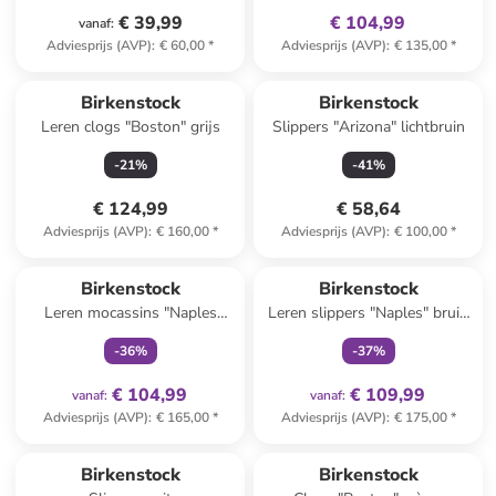
€ 39,99
€ 104,99
vanaf
:
Adviesprijs (AVP)
:
€ 60,00
*
Adviesprijs (AVP)
:
€ 135,00
*
Birkenstock
Birkenstock
Leren clogs "Boston" grijs
Slippers "Arizona" lichtbruin
-
21
%
-
41
%
€ 124,99
€ 58,64
Adviesprijs (AVP)
:
€ 160,00
*
Adviesprijs (AVP)
:
€ 100,00
*
family
exclusief
family
exclusief
Birkenstock
Birkenstock
Leren mocassins "Naples
Leren slippers "Naples" bruin
Wrapped" lichtroze
- wijdte S
-
36
%
-
37
%
€ 104,99
€ 109,99
vanaf
:
vanaf
:
Adviesprijs (AVP)
:
€ 165,00
*
Adviesprijs (AVP)
:
€ 175,00
*
Birkenstock
Birkenstock