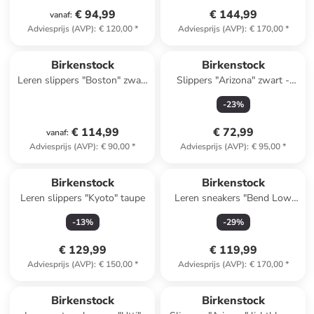
€ 94,99
€ 144,99
vanaf
:
Adviesprijs (AVP)
:
€ 120,00
*
Adviesprijs (AVP)
:
€ 170,00
*
Birkenstock
Birkenstock
Leren slippers "Boston" zwart
Slippers "Arizona" zwart -
- wijdte S
wijdte N
-
23
%
€ 114,99
€ 72,99
vanaf
:
Adviesprijs (AVP)
:
€ 90,00
*
Adviesprijs (AVP)
:
€ 95,00
*
Birkenstock
Birkenstock
Leren slippers "Kyoto" taupe
Leren sneakers "Bend Low
Decon" bruin
-
13
%
-
29
%
€ 129,99
€ 119,99
Adviesprijs (AVP)
:
€ 150,00
*
Adviesprijs (AVP)
:
€ 170,00
*
Birkenstock
Birkenstock