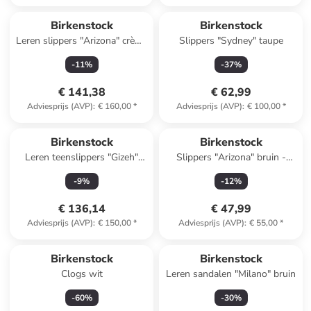
Birkenstock
Birkenstock
Leren slippers "Arizona" crème
Slippers "Sydney" taupe
- wijdte S
-
11
%
-
37
%
€ 141,38
€ 62,99
Adviesprijs (AVP)
:
€ 160,00
*
Adviesprijs (AVP)
:
€ 100,00
*
Birkenstock
Birkenstock
Leren teenslippers "Gizeh"
Slippers "Arizona" bruin -
bruin
wijdte N
-
9
%
-
12
%
€ 136,14
€ 47,99
Adviesprijs (AVP)
:
€ 150,00
*
Adviesprijs (AVP)
:
€ 55,00
*
Birkenstock
Birkenstock
Clogs wit
Leren sandalen "Milano" bruin
-
60
%
-
30
%