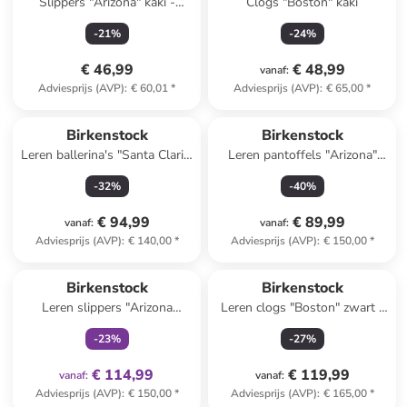
Slippers "Arizona" kaki -
Clogs "Boston" kaki
wijdte N
-
21
%
-
24
%
€ 46,99
€ 48,99
vanaf
:
Adviesprijs (AVP)
:
€ 60,01
*
Adviesprijs (AVP)
:
€ 65,00
*
Birkenstock
Birkenstock
Leren ballerina's "Santa Clarit"
Leren pantoffels "Arizona"
lichtroze
lichtbruin - wijdte S
-
32
%
-
40
%
€ 94,99
€ 89,99
vanaf
:
vanaf
:
Adviesprijs (AVP)
:
€ 140,00
*
Adviesprijs (AVP)
:
€ 150,00
*
family
exclusief
Birkenstock
Birkenstock
Leren slippers "Arizona
Leren clogs "Boston" zwart -
Adventure" zwart
wijdte S
-
23
%
-
27
%
€ 114,99
€ 119,99
vanaf
:
vanaf
:
Adviesprijs (AVP)
:
€ 150,00
*
Adviesprijs (AVP)
:
€ 165,00
*