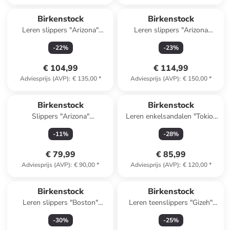
Birkenstock
Birkenstock
Leren slippers "Arizona"
Leren slippers "Arizona
lichtblauw
Adventure" kaki
-
22
%
-
23
%
€ 104,99
€ 114,99
Adviesprijs (AVP)
:
€ 135,00
*
Adviesprijs (AVP)
:
€ 150,00
*
Birkenstock
Birkenstock
Slippers "Arizona"
Leren enkelsandalen "Tokio"
donkerblauw - wijdte N
zwart
-
11
%
-
28
%
€ 79,99
€ 85,99
Adviesprijs (AVP)
:
€ 90,00
*
Adviesprijs (AVP)
:
€ 120,00
*
Birkenstock
Birkenstock
Leren slippers "Boston"
Leren teenslippers "Gizeh"
lichtbruin - wijdte S
beige
-
30
%
-
25
%