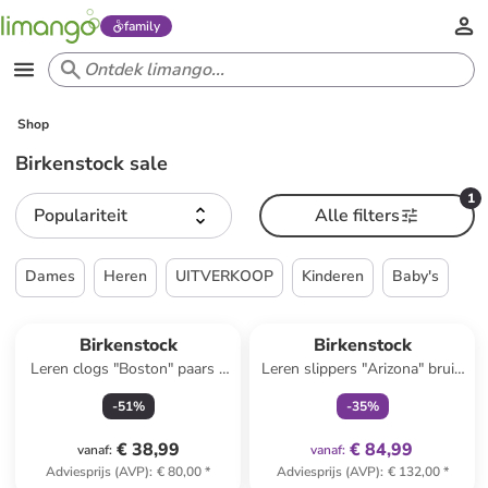
family
Shop
Birkenstock sale
1
Populariteit
Alle filters
Dames
Heren
UITVERKOOP
Kinderen
Baby's
family
exclusief
Reeds in een ander winkelwagentje
Birkenstock
Birkenstock
Leren clogs "Boston" paars -
Leren slippers "Arizona" bruin
wijdte S
- wijdte S
-
51
%
-
35
%
€ 38,99
€ 84,99
vanaf
:
vanaf
:
Adviesprijs (AVP)
:
€ 80,00
*
Adviesprijs (AVP)
:
€ 132,00
*