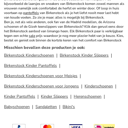
bijvoorbeeld de laarsjes en sneakers van Birkenstock komen zowel mannen als 
vrouwen namelijk ook comfortabel de herfst en winter door. Of loop in huis 
voortaan op 
pantoffels
 van Birkenstock als je het liefst nooit meer last hebt 
van koude voeten. Zo zie je maar; alles is mogelijk bij Birkenstock.
Ben je, net als vele anderen, ook fan van de Madrid modellen, de Arizona 
schoenen of de Gizeh teenslippers van Birkenstock? Klik dan gerust eens door 
het Birkenstock aanbod van limango heen. Elk Birkenstock paar is verkrijgbaar 
tegen een echte 
sale
 prijs waardoor je nog meer plezier hebt van je keuze. Kies, 
bestel en geniet ook binnen de kortste keren van het comfort van Birkenstock
Misschien bevallen deze producten je ook
:
Birkenstock Kinderschoenen
Birkenstock Kinder Slippers
Birkenstock Kinder Pantoffels
Birkenstock Kinderschoenen voor Meisjes
Birkenstock Kinderschoenen voor Jongens
Kinderschoenen
Kinder Pantoffels
Kinder Slippers
Herenschoenen
Babyschoenen
Sandaletten
Bikini's