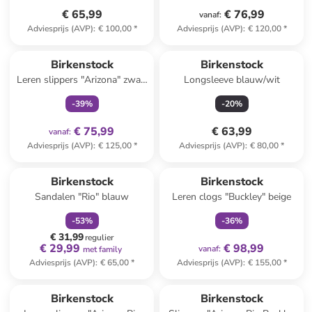
€ 65,99
€ 76,99
vanaf
:
Adviesprijs (AVP)
:
€ 100,00
*
Adviesprijs (AVP)
:
€ 120,00
*
family
exclusief
Birkenstock
Birkenstock
Leren slippers "Arizona" zwart
Longsleeve blauw/wit
- wijdte S
-
39
%
-
20
%
€ 75,99
€ 63,99
vanaf
:
Adviesprijs (AVP)
:
€ 125,00
*
Adviesprijs (AVP)
:
€ 80,00
*
family
korting
family
exclusief
Birkenstock
Birkenstock
Sandalen "Rio" blauw
Leren clogs "Buckley" beige
-
53
%
-
36
%
€ 31,99
regulier
€ 29,99
€ 98,99
vanaf
:
met family
Adviesprijs (AVP)
:
€ 65,00
*
Adviesprijs (AVP)
:
€ 155,00
*
family
exclusief
Birkenstock
Birkenstock