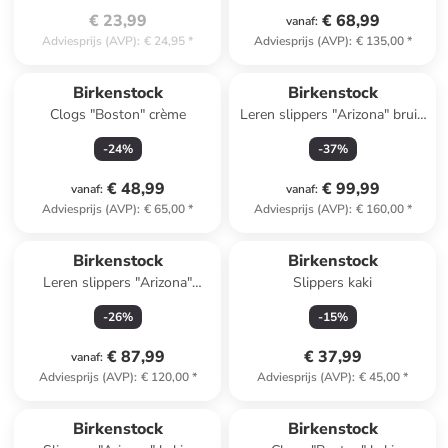
€ 23,99
€ 68,99
vanaf
:
Adviesprijs (AVP)
:
€ 24,95
*
Adviesprijs (AVP)
:
€ 135,00
*
Birkenstock
Birkenstock
Clogs "Boston" crème
Leren slippers "Arizona" bruin
- wijdte S
-
24
%
-
37
%
€ 48,99
€ 99,99
vanaf
:
vanaf
:
Adviesprijs (AVP)
:
€ 65,00
*
Adviesprijs (AVP)
:
€ 160,00
*
Birkenstock
Birkenstock
Leren slippers "Arizona"
Slippers kaki
lichtbruin
-
26
%
-
15
%
€ 87,99
€ 37,99
vanaf
:
Adviesprijs (AVP)
:
€ 120,00
*
Adviesprijs (AVP)
:
€ 45,00
*
Birkenstock
Birkenstock