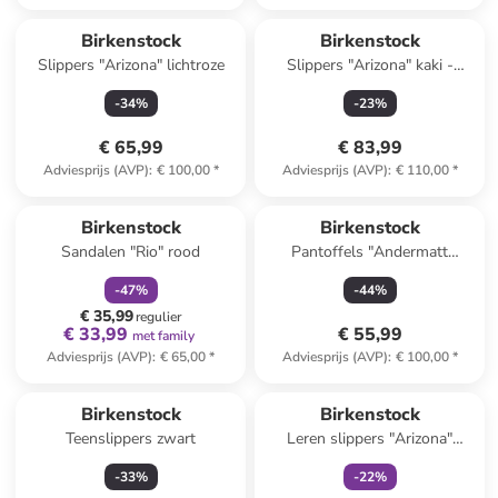
Birkenstock
Birkenstock
Slippers "Arizona" lichtroze
Slippers "Arizona" kaki -
wijdte S
-
34
%
-
23
%
€ 65,99
€ 83,99
Adviesprijs (AVP)
:
€ 100,00
*
Adviesprijs (AVP)
:
€ 110,00
*
family
korting
Reeds in een ander winkelwagentje
Birkenstock
Birkenstock
Sandalen "Rio" rood
Pantoffels "Andermatt
Standard" grijs
-
47
%
-
44
%
€ 35,99
regulier
€ 33,99
€ 55,99
met family
Adviesprijs (AVP)
:
€ 65,00
*
Adviesprijs (AVP)
:
€ 100,00
*
family
exclusief
Birkenstock
Birkenstock
Teenslippers zwart
Leren slippers "Arizona"
lichtroze
-
33
%
-
22
%