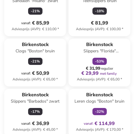
Sandalen "Milano" zwart
Teenslippers bruin
-
21
%
-
18
%
€ 85,99
€ 81,99
vanaf
:
Adviesprijs (AVP)
:
€ 110,00
*
Adviesprijs (AVP)
:
€ 100,00
*
family
korting
Birkenstock
Birkenstock
Clogs "Boston" bruin
Slippers "Florida"
donkerblauw
-
21
%
-
53
%
€ 31,99
regulier
€ 50,99
€ 29,99
vanaf
:
met family
Adviesprijs (AVP)
:
€ 65,00
*
Adviesprijs (AVP)
:
€ 65,00
*
family
exclusief
Birkenstock
Birkenstock
Slippers "Barbados" zwart
Leren clogs "Boston" bruin
-
17
%
-
32
%
€ 36,99
€ 114,99
vanaf
:
vanaf
:
Adviesprijs (AVP)
:
€ 45,00
*
Adviesprijs (AVP)
:
€ 170,00
*