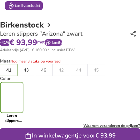
family
exclusief
Birkenstock
Leren slippers "Arizona" zwart
€ 93,99
met
-
41
%
family
Adviesprijs (AVP)
:
€ 160,00
*
inclusief BTW
Maat
Nog maar 3 stuks op voorraad
41
43
46
42
44
45
Color
Leren
slippers
"Arizona"
Waarom veranderen de prijzen?
zwart
In winkelwagentje voor
€ 93,99