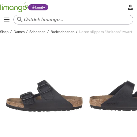
family
Shop
Dames
Schoenen
Badeschoenen
Leren slippers "Arizona" zwart