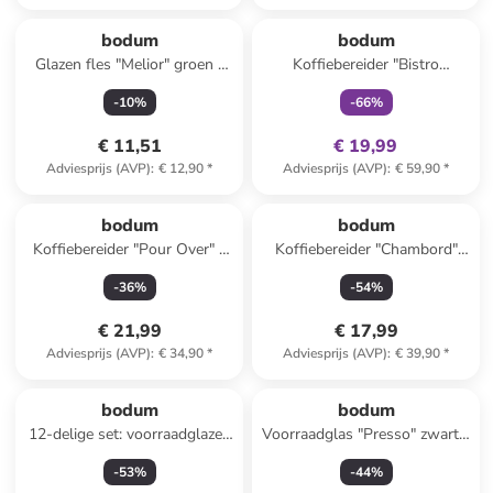
family
exclusief
bodum
bodum
Glazen fles "Melior" groen -
Koffiebereider "Bistro
500 ml
Nouveau" turquoise - 1 l
-
10
%
-
66
%
€ 11,51
€ 19,99
Adviesprijs (AVP)
:
€ 12,90
*
Adviesprijs (AVP)
:
€ 59,90
*
bodum
bodum
Koffiebereider "Pour Over" -
Koffiebereider "Chambord"
500 ml
zilverkleurig - 500 ml
-
36
%
-
54
%
€ 21,99
€ 17,99
Adviesprijs (AVP)
:
€ 34,90
*
Adviesprijs (AVP)
:
€ 39,90
*
bodum
bodum
12-delige set: voorraadglazen
Voorraadglas "Presso" zwart -
"Presso" transparant/zwart
2,5 l
-
53
%
-
44
%