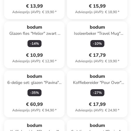
€ 13,99
€ 15,99
Adviesprijs (AVP)
:
€ 19,90
*
Adviesprijs (AVP)
:
€ 18,90
*
bodum
bodum
Glazen fles "Melior" zwart -
Isoleerbeker "Travel Mug"
500 ml
groen - 350 ml
-
14
%
-
10
%
€ 10,99
€ 17,79
Adviesprijs (AVP)
:
€ 12,90
*
Adviesprijs (AVP)
:
€ 19,90
*
bodum
bodum
6-delige set: glazen "Pavina" -
Koffiebereider "Pour Over"
350 ml
zwart - 500 ml
-
35
%
-
27
%
€ 60,99
€ 17,99
Adviesprijs (AVP)
:
€ 94,90
*
Adviesprijs (AVP)
:
€ 24,90
*
bodum
bodum