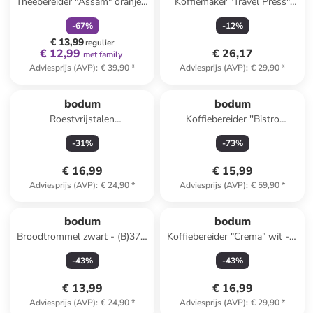
Theebereider "Assam" oranje -
Koffiemaker "Travel Press"
1 l
zwart - 350 ml
-
67
%
-
12
%
€ 13,99
regulier
€ 12,99
€ 26,17
met family
Adviesprijs (AVP)
:
€ 39,90
*
Adviesprijs (AVP)
:
€ 29,90
*
bodum
bodum
Roestvrijstalen
Koffiebereider ''Bistro
melkopschuimer "Schiuma" -
Nouveau'' zwart - 1 l
-
31
%
-
73
%
(H)22,5 cm
€ 16,99
€ 15,99
Adviesprijs (AVP)
:
€ 24,90
*
Adviesprijs (AVP)
:
€ 59,90
*
bodum
bodum
Broodtrommel zwart - (B)37 x
Koffiebereider "Crema" wit - 1
(H)14 x (D)24 cm
l
-
43
%
-
43
%
€ 13,99
€ 16,99
Adviesprijs (AVP)
:
€ 24,90
*
Adviesprijs (AVP)
:
€ 29,90
*