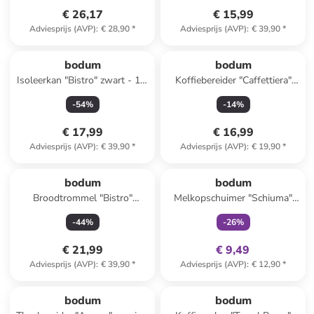
€ 26,17
€ 15,99
Adviesprijs (AVP)
:
€ 28,90
*
Adviesprijs (AVP)
:
€ 39,90
*
bodum
bodum
Isoleerkan "Bistro" zwart - 1,1
Koffiebereider "Caffettiera"
l
groen - 350 ml
-
54
%
-
14
%
€ 17,99
€ 16,99
Adviesprijs (AVP)
:
€ 39,90
*
Adviesprijs (AVP)
:
€ 19,90
*
family
exclusief
bodum
bodum
Broodtrommel "Bistro"
Melkopschuimer "Schiuma"
crème/bamboe - (B)36,4 x
crème
-
44
%
-
26
%
(H)13,7 x (D)23,4 cm
€ 21,99
€ 9,49
Adviesprijs (AVP)
:
€ 39,90
*
Adviesprijs (AVP)
:
€ 12,90
*
family
korting
bodum
bodum