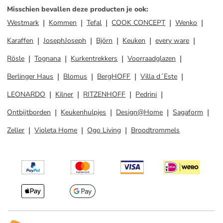
Misschien bevallen deze producten je ook
:
Westmark
Kommen
Tefal
COOK CONCEPT
Wenko
Karaffen
JosephJoseph
Björn
Keuken
every ware
Rösle
Tognana
Kurkentrekkers
Voorraadglazen
Berlinger Haus
Blomus
BergHOFF
Villa d´Este
LEONARDO
Kilner
RITZENHOFF
Pedrini
Ontbijtborden
Keukenhulpjes
Design@Home
Sagaform
Zeller
Violeta Home
Ogo Living
Broodtrommels