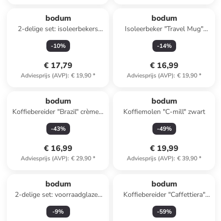
bodum
bodum
2-delige set: isoleerbekers
Isoleerbeker "Travel Mug"
"Pavina - To Go" - 200 ml
oranje - 350 ml
-
10
%
-
14
%
€ 17,79
€ 16,99
Adviesprijs (AVP)
:
€ 19,90
*
Adviesprijs (AVP)
:
€ 19,90
*
bodum
bodum
Koffiebereider "Brazil" crème -
Koffiemolen "C-mill" zwart
350 ml
-
43
%
-
49
%
€ 16,99
€ 19,99
Adviesprijs (AVP)
:
€ 29,90
*
Adviesprijs (AVP)
:
€ 39,90
*
bodum
bodum
2-delige set: voorraadglazen
Koffiebereider "Caffettiera"
"Presso" transparant/zwart - 2
beige - 1 l
-
9
%
-
59
%
l