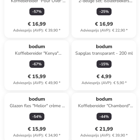
Koffiebereider "Pour Over"
2-delige set: isoleerbekers
zwart - 1 l
"Pavina - To Go" - 300 ml
-
57
%
-
25
%
€ 16,99
€ 16,99
Adviesprijs (AVP)
:
€ 39,90
*
Adviesprijs (AVP)
:
€ 22,90
*
bodum
bodum
Koffiebereider "Kenya"
Sapglas transparant - 200 ml
zilverkleurig - 500 ml
-
67
%
-
15
%
€ 15,99
€ 4,99
Adviesprijs (AVP)
:
€ 49,90
*
Adviesprijs (AVP)
:
€ 5,90
*
bodum
bodum
Glazen fles "Melior" crème -
Koffiebereider "Chambord"
1,2 l
koperkleurig - 500 ml
-
54
%
-
44
%
€ 15,99
€ 21,99
Adviesprijs (AVP)
:
€ 34,90
*
Adviesprijs (AVP)
:
€ 39,90
*