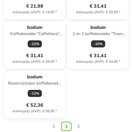
€ 21,98
€ 31,41
Adviesprijs (AVP)
:
€ 24,90
*
Adviesprijs (AVP)
:
€ 39,90
*
bodum
bodum
Koffiebereider "Caffettiera"
2-in-1 koffiebereider "Travel
turquoise/zilverkleurig - 1 l
Press" zwart - 350 ml
-
21
%
-
10
%
€ 31,41
€ 31,41
Adviesprijs (AVP)
:
€ 39,90
*
Adviesprijs (AVP)
:
€ 34,90
*
bodum
Roestvrijstalen koffiebereider
"Tribute" - 1 l
-
12
%
€ 52,36
Adviesprijs (AVP)
:
€ 59,90
*
1