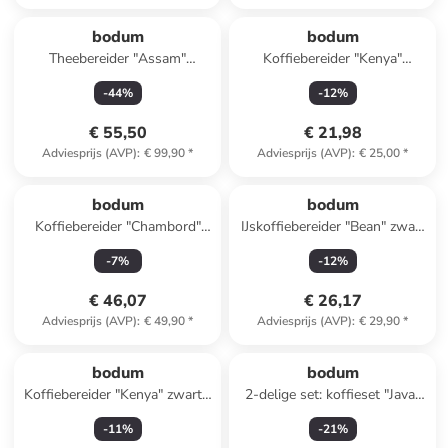
bodum
bodum
Theebereider "Assam"
Koffiebereider "Kenya"
bamboekleurig - 1,5 l
zilverkleurig - 1 l
-
44
%
-
12
%
€ 55,50
€ 21,98
Adviesprijs (AVP)
:
€ 99,90
*
Adviesprijs (AVP)
:
€ 25,00
*
bodum
bodum
Koffiebereider "Chambord"
IJskoffiebereider "Bean" zwart
zwart - 1 l
- 1,5 l
-
7
%
-
12
%
€ 46,07
€ 26,17
Adviesprijs (AVP)
:
€ 49,90
*
Adviesprijs (AVP)
:
€ 29,90
*
bodum
bodum
Koffiebereider "Kenya" zwart -
2-delige set: koffieset "Java"
500 ml
zwart
-
11
%
-
21
%