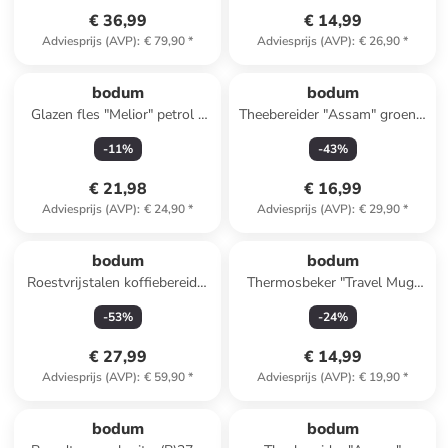
€ 36,99
€ 14,99
Adviesprijs (AVP)
:
€ 79,90
*
Adviesprijs (AVP)
:
€ 26,90
*
bodum
bodum
Glazen fles "Melior" petrol -
Theebereider "Assam" groen -
500 ml
500 ml
-
11
%
-
43
%
€ 21,98
€ 16,99
Adviesprijs (AVP)
:
€ 24,90
*
Adviesprijs (AVP)
:
€ 29,90
*
bodum
bodum
Roestvrijstalen koffiebereider
Thermosbeker "Travel Mug"
"Tribute" - 1 l
crème/chroomkleurig - 350 ml
-
53
%
-
24
%
€ 27,99
€ 14,99
Adviesprijs (AVP)
:
€ 59,90
*
Adviesprijs (AVP)
:
€ 19,90
*
bodum
bodum