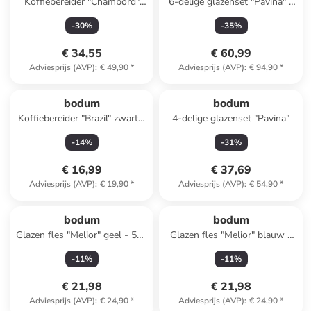
Koffiebereider "Chambord"
6-delige glazenset "Pavina" -
donkerblauw/zwart - 1 l
350 ml
-
30
%
-
35
%
€ 34,55
€ 60,99
Adviesprijs (AVP)
:
€ 49,90
*
Adviesprijs (AVP)
:
€ 94,90
*
bodum
bodum
Koffiebereider "Brazil" zwart -
4-delige glazenset "Pavina"
350 ml
-
14
%
-
31
%
€ 16,99
€ 37,69
Adviesprijs (AVP)
:
€ 19,90
*
Adviesprijs (AVP)
:
€ 54,90
*
bodum
bodum
Glazen fles "Melior" geel - 500
Glazen fles "Melior" blauw -
ml
500 ml
-
11
%
-
11
%
€ 21,98
€ 21,98
Adviesprijs (AVP)
:
€ 24,90
*
Adviesprijs (AVP)
:
€ 24,90
*