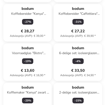
bodum
bodum
Koffiebereider "Kenya"
Koffiebereider "Caffettiera"
zilverkleurig - 1 l
zwart/zilverkleurig - 1 l
-
27
%
-
31
%
€ 28,27
€ 27,22
Adviesprijs (AVP)
:
€ 39,00
*
Adviesprijs (AVP)
:
€ 39,90
*
bodum
bodum
Voorraadglas "Bistro"
6-delige set: isoleerglazen
zwart/beige - 600 ml
"Pavina - Outdoor" - 250 ml
-
19
%
-
4
%
€ 13,60
€ 33,50
Adviesprijs (AVP)
:
€ 16,90
*
Adviesprijs (AVP)
:
€ 34,90
*
bodum
bodum
Koffiemaker "Kenya" zwart -
2-delige set: isoleerglazen
350 ml
"Pavina - Outdoor" - 450 ml
-
29
%
-
15
%