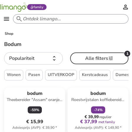
family
Shop
Bodum
1
Populariteit
Alle filters
Wonen
Pasen
UITVERKOOP
Kerstcadeaus
Dames
family
korting
bodum
bodum
Theebereider "Assam" oranje -
Roestvrijstalen koffiebereider
1 l
"Douro" - 1 l
-
59
%
-
74
%
€ 39,99
regulier
€ 15,99
€ 37,99
met family
Adviesprijs (AVP)
:
€ 39,90
*
Adviesprijs (AVP)
:
€ 149,90
*