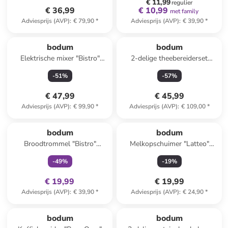
€ 11,99
regulier
€ 36,99
€ 10,99
met family
Adviesprijs (AVP)
:
€ 79,90
*
Adviesprijs (AVP)
:
€ 39,90
*
bodum
bodum
Elektrische mixer "Bistro"
2-delige theebereiderset
zwart
"Chambord"
-
51
%
-
57
%
zwart/chroomkleurig - 1,3 l
€ 47,99
€ 45,99
Adviesprijs (AVP)
:
€ 99,90
*
Adviesprijs (AVP)
:
€ 109,00
*
family
exclusief
bodum
bodum
Broodtrommel "Bistro"
Melkopschuimer "Latteo"
zwart/bamboe - (B)36,4 x
zwart - 250 ml
-
49
%
-
19
%
(H)13,7 x (D)23,4 cm
€ 19,99
€ 19,99
Adviesprijs (AVP)
:
€ 39,90
*
Adviesprijs (AVP)
:
€ 24,90
*
bodum
bodum