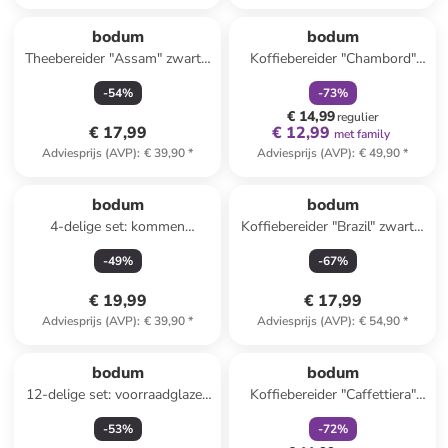
family
korting
bodum
bodum
Theebereider "Assam" zwart -
Koffiebereider "Chambord"
1 l
zwart - 1 l
-
54
%
-
73
%
€ 14,99
regulier
€ 17,99
€ 12,99
met family
Adviesprijs (AVP)
:
€ 39,90
*
Adviesprijs (AVP)
:
€ 49,90
*
bodum
bodum
4-delige set: kommen
Koffiebereider "Brazil" zwart -
"Dourio" zwart - 480 ml
1,5 l
-
49
%
-
67
%
€ 19,99
€ 17,99
Adviesprijs (AVP)
:
€ 39,90
*
Adviesprijs (AVP)
:
€ 54,90
*
family
korting
bodum
bodum
12-delige set: voorraadglazen
Koffiebereider "Caffettiera"
"Presso" transparant/grijs
donkerblauw - 1 l
-
53
%
-
72
%