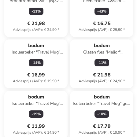
Broodtrommel wit - (B)37 x
Theebereider "Assam"
(H)14 x (D)24 cm
transparant/roze - 1 l
-
11
%
-
43
%
€ 21,98
€ 16,75
Adviesprijs (AVP)
:
€ 24,90
*
Adviesprijs (AVP)
:
€ 29,90
*
bodum
bodum
Isoleerbeker "Travel Mug"
Glazen fles "Melior"
blauw - 350 ml
abrikooskleurig - 500 ml
-
14
%
-
11
%
€ 16,99
€ 21,98
Adviesprijs (AVP)
:
€ 19,90
*
Adviesprijs (AVP)
:
€ 24,90
*
bodum
bodum
Isoleerbeker "Travel Mug"
Isoleerbeker "Travel Mug" geel
zwart - 350 ml
- 350 ml
-
19
%
-
10
%
€ 11,99
€ 17,79
Adviesprijs (AVP)
:
€ 14,90
*
Adviesprijs (AVP)
:
€ 19,90
*