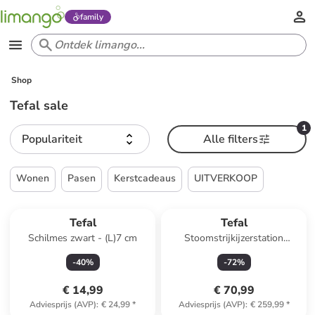
family
Shop
Tefal sale
1
Populariteit
Alle filters
Wonen
Pasen
Kerstcadeaus
UITVERKOOP
Tefal
Tefal
Schilmes zwart - (L)7 cm
Stoomstrijkijzerstation
"Express Essential" wit/petrol
-
40
%
-
72
%
€ 14,99
€ 70,99
Adviesprijs (AVP)
:
€ 24,99
*
Adviesprijs (AVP)
:
€ 259,99
*