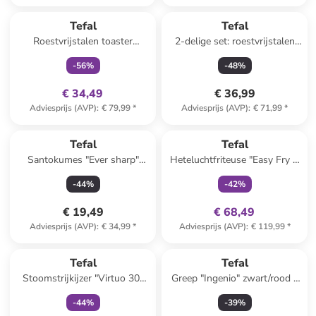
family
exclusief
Tefal
Tefal
Roestvrijstalen toaster
2-delige set: roestvrijstalen
"Element"
pan met deksel "Duetto" - Ø
-
56
%
-
48
%
24 cm
€ 34,49
€ 36,99
Adviesprijs (AVP)
:
€ 79,99
*
Adviesprijs (AVP)
:
€ 71,99
*
family
exclusief
Tefal
Tefal
Santokumes "Ever sharp"
Heteluchtfriteuse "Easy Fry &
zwart - (L)16,5 cm
Grill XL Classic" zwart - 4,2 l
-
44
%
-
42
%
€ 19,49
€ 68,49
Adviesprijs (AVP)
:
€ 34,99
*
Adviesprijs (AVP)
:
€ 119,99
*
family
exclusief
Tefal
Tefal
Stoomstrijkijzer "Virtuo 30"
Greep "Ingenio" zwart/rood -
groen
(L)27 cm
-
44
%
-
39
%