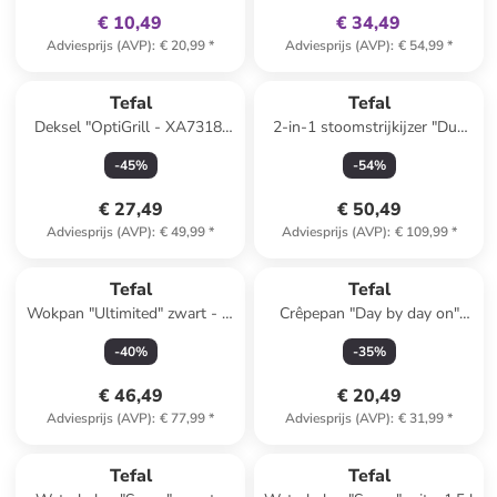
€ 10,49
€ 34,49
Adviesprijs (AVP)
:
€ 20,99
*
Adviesprijs (AVP)
:
€ 54,99
*
Tefal
Tefal
Deksel "OptiGrill - XA7318"
2-in-1 stoomstrijkijzer "Duo
zilverkleurig/zwart
Power" wit/zwart/groen
-
45
%
-
54
%
€ 27,49
€ 50,49
Adviesprijs (AVP)
:
€ 49,99
*
Adviesprijs (AVP)
:
€ 109,99
*
Tefal
Tefal
Wokpan "Ultimited" zwart - Ø
Crêpepan "Day by day on"
28 cm
zwart - Ø 25 cm
-
40
%
-
35
%
€ 46,49
€ 20,49
Adviesprijs (AVP)
:
€ 77,99
*
Adviesprijs (AVP)
:
€ 31,99
*
family
exclusief
Tefal
Tefal