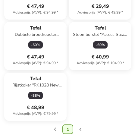
€ 47,49
€ 29,49
Adviesprijs (AVP)
:
€ 94,99
*
Adviesprijs (AVP)
:
€ 49,99
*
Tefal
Tefal
Dubbele broodrooster
Stoomborstel "Access Steam
wit/zilverkleurig
Pocket" wit/zwart
-
50
%
-
60
%
€ 47,49
€ 40,99
Adviesprijs (AVP)
:
€ 94,99
*
Adviesprijs (AVP)
:
€ 104,99
*
Tefal
Rijstkoker "RK1028 New
Classic" zwart - 3 l
-
38
%
€ 48,99
Adviesprijs (AVP)
:
€ 79,99
*
1