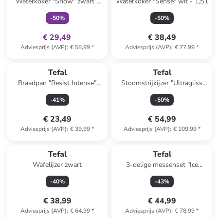
Waterkoker "Snow" zwart -
Waterkoker "Sense" wit - 1,5 l
1,7 l
-
50
%
-
50
%
€ 29,49
€ 38,49
Adviesprijs (AVP)
:
€ 58,99
*
Adviesprijs (AVP)
:
€ 77,99
*
Tefal
Tefal
Braadpan "Resist Intense"
Stoomstrijkijzer "Ultragliss
bruin/zwart - Ø 20 cm
Plus" petrol
-
41
%
-
50
%
€ 23,49
€ 54,99
Adviesprijs (AVP)
:
€ 39,99
*
Adviesprijs (AVP)
:
€ 109,99
*
Tefal
Tefal
Wafelijzer zwart
3-delige messenset "Ice
Force" zilverkleurig/zwart
-
40
%
-
43
%
€ 38,99
€ 44,99
Adviesprijs (AVP)
:
€ 64,99
*
Adviesprijs (AVP)
:
€ 78,99
*