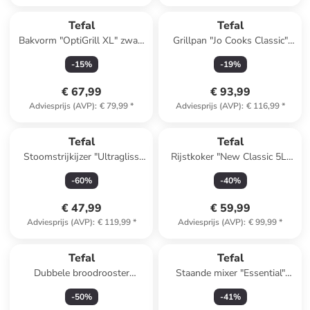
Tefal
Tefal
Bakvorm "OptiGrill XL" zwart
Grillpan "Jo Cooks Classic"
- 1,6 l
zwart - (B)23 x (H)27 cm
-
15
%
-
19
%
€ 67,99
€ 93,99
Adviesprijs (AVP)
:
€ 79,99
*
Adviesprijs (AVP)
:
€ 116,99
*
Tefal
Tefal
Stoomstrijkijzer "Ultragliss
Rijstkoker "New Classic 5L"
Plus" rood
zwart
-
60
%
-
40
%
€ 47,99
€ 59,99
Adviesprijs (AVP)
:
€ 119,99
*
Adviesprijs (AVP)
:
€ 99,99
*
Tefal
Tefal
Dubbele broodrooster
Staande mixer "Essential"
zwart/zilverkleurig
zwart - 1,85 l
-
50
%
-
41
%