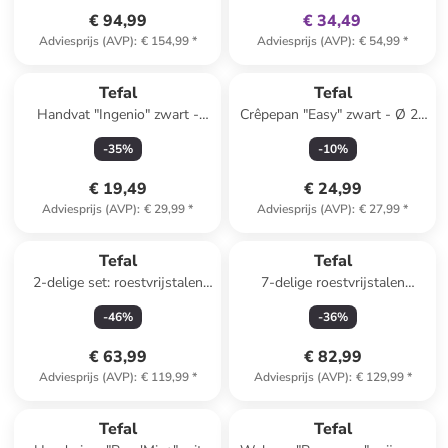
€ 94,99
€ 34,49
Adviesprijs (AVP)
:
€ 154,99
*
Adviesprijs (AVP)
:
€ 54,99
*
Tefal
Tefal
Handvat "Ingenio" zwart -
Crêpepan "Easy" zwart - Ø 25
(B)27 x (H)5 x (T)6 cm
cm
-
35
%
-
10
%
€ 19,49
€ 24,99
Adviesprijs (AVP)
:
€ 29,99
*
Adviesprijs (AVP)
:
€ 27,99
*
Tefal
Tefal
2-delige set: roestvrijstalen
7-delige roestvrijstalen
sudderpan met deksel "Cook
kookgereiset "Intuition"
-
46
%
-
36
%
Smart" - Ø 25 cm
€ 63,99
€ 82,99
Adviesprijs (AVP)
:
€ 119,99
*
Adviesprijs (AVP)
:
€ 129,99
*
family
exclusief
Reeds in een ander winkelwagentje
Tefal
Tefal