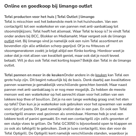
Online en goedkoop bij limango outlet
Tefal producten voor het huis | Tefal Outlet | limango
Tefal is misschien wel het bekendste merk in het huishouden. Van een 
contactgrill tot een waterkoker en van pannen met anti-aanbaklaag tot 
stoomstrijkijzers; Tefal heeft het allemaal. Waar Tefal te koop is? Je vindt Tefal 
onder andere bij BCC, Blokker en Mediamarkt. Maar vergeet ook de limango 
outlet
 niet. Bij limango vind je namelijk ook een ruim Tefal assortiment en 
bovendien zijn alle artikelen scherp geprijsd. Of je nu friteuses of 
stoomgeneratoren zoekt; je krijgt altijd een flinke korting. Hierdoor weet je 
zeker dat je niet alleen van kwaliteit geniet, maar ook dat je nooit teveel 
betaalt. Wil je dus ook Tefal met korting kopen? Bekijk dan Tefal in de limango 
outlet. 
Tefal pannen en meer in de keuken
Onder andere in de 
keuken
 kan Tefal een 
grote hulp zijn. Dit begint natuurlijk bij de basis. Denk daarbij aan kwalitatieve 
pannen waarmee je gemakkelijk verschillende gerechten bereidt. Maar naast 
pannen met anti-aanbaklaag is er nog meer mogelijk. Zo hebben de meeste 
mensen wel een waterkoker op het aanrecht staan voor het zetten van een 
lekkere kop thee of bouillon. Zet je na een lange werkdag graag snel het eten 
op tafel? Dan kun je je waterkoker ook gebruiken voor het opwarmen van water 
voor rijst of pasta. Dit gaat namelijk sneller dan in een pan. En ook een Tefal 
contactgrill ervaren veel gezinnen als onmisbaar. Hiermee heb je snel een 
lekkere tosti of panini gemaakt. En met een contactgrill zijn zelfs groenten of 
een stukje vlees te grillen. De Tefal GC3050 is bijvoorbeeld open te klappen en 
zo ook als tafelgrill te gebruiken. Zoek je luxe contactgrill, kies dan voor de 
Tefal Optigrill. De Optigrill kent namelijk verschillende standen, waardoor je 