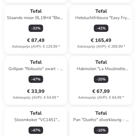
Tefal
Tefal
Staande mixer BL19H4 "Blend
Heteluchtfriteuse "Easy Fry
Up" blauw/zwart - 700 ml
Grill & Steam"
-
32
%
-
42
%
zwart/goudkleurig - 6,2 l
€ 87,49
€ 165,49
Adviesprijs (AVP)
:
€ 129,99
*
Adviesprijs (AVP)
:
€ 289,99
*
Tefal
Tefal
Grillpan "Robusto" zwart - Ø
Hakmolen "La Moulinette
26 cm
1000" wit
-
47
%
-
20
%
€ 33,99
€ 67,99
Adviesprijs (AVP)
:
€ 64,99
*
Adviesprijs (AVP)
:
€ 84,99
*
Tefal
Tefal
Stoomkoker "VC1451"
Pan "Duetto" zilverkleurig - Ø
zilverkleurig/wit
24 cm
-
47
%
-
10
%