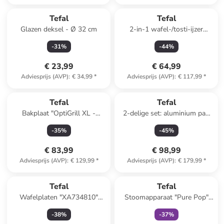
Tefal
Tefal
Glazen deksel - Ø 32 cm
2-in-1 wafel-/tosti-ijzer
"Snack Time" zwart
-
31
%
-
44
%
€ 23,99
€ 64,99
Adviesprijs (AVP)
:
€ 34,99
*
Adviesprijs (AVP)
:
€ 117,99
*
Tefal
Tefal
Bakplaat "OptiGrill XL -
2-delige set: aluminium pan
XA7358" zwart
met deksel "Trattoria" - Ø 28
-
35
%
-
45
%
cm
€ 83,99
€ 98,99
Adviesprijs (AVP)
:
€ 129,99
*
Adviesprijs (AVP)
:
€ 179,99
*
family
exclusief
Tefal
Tefal
Wafelplaten "XA734810"
Stoomapparaat "Pure Pop"
zwart
rood
-
38
%
-
37
%