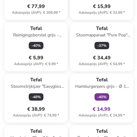
€ 77,99
€ 15,99
Adviesprijs (AVP)
:
€ 309,99
*
Adviesprijs (AVP)
:
€ 33,99
*
Tefal
Tefal
Reinigingsborstel grijs -
Stoomapparaat "Pure Pop"
(H)23,5 cm
geel
-
40
%
-
37
%
€ 5,99
€ 34,49
Adviesprijs (AVP)
:
€ 9,99
*
Adviesprijs (AVP)
:
€ 54,99
*
family
exclusief
Tefal
Tefal
Stoomstrijkijzer "Easygliss
Hamburgerpers grijs - Ø 12
Plus - FV5716E0" wit/paars
cm
-
48
%
-
40
%
€ 38,99
€ 14,99
Adviesprijs (AVP)
:
€ 74,99
*
Adviesprijs (AVP)
:
€ 24,99
*
family
exclusief
Tefal
Tefal