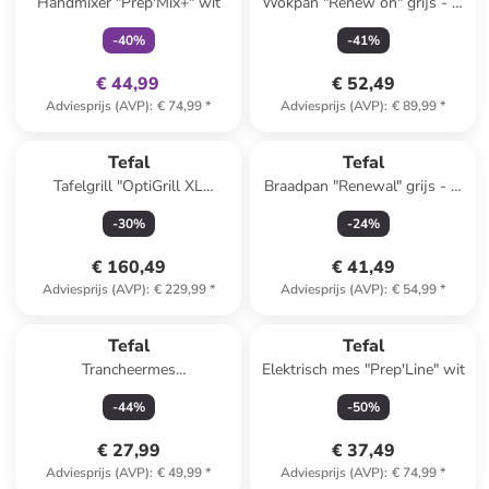
Handmixer "Prep'Mix+" wit
Wokpan "Renew on" grijs - Ø
28 cm
-
40
%
-
41
%
€ 44,99
€ 52,49
Adviesprijs (AVP)
:
€ 74,99
*
Adviesprijs (AVP)
:
€ 89,99
*
Reeds in een ander winkelwagentje
Tefal
Tefal
Tafelgrill "OptiGrill XL
Braadpan "Renewal" grijs - Ø
Upgrade - GC727810" zwart
28 cm
-
30
%
-
24
%
€ 160,49
€ 41,49
Adviesprijs (AVP)
:
€ 229,99
*
Adviesprijs (AVP)
:
€ 54,99
*
Tefal
Tefal
Trancheermes
Elektrisch mes "Prep'Line" wit
zilverkleurig/zwart - (L)20 cm
-
44
%
-
50
%
€ 27,99
€ 37,49
Adviesprijs (AVP)
:
€ 49,99
*
Adviesprijs (AVP)
:
€ 74,99
*