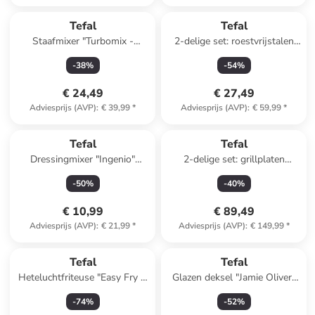
Tefal
Tefal
Staafmixer "Turbomix -
2-delige set: roestvrijstalen
HB121838" zwart
pan met deksel "Duetto" - Ø
-
38
%
-
54
%
20 cm
€ 24,49
€ 27,49
Adviesprijs (AVP)
:
€ 39,99
*
Adviesprijs (AVP)
:
€ 59,99
*
Tefal
Tefal
Dressingmixer "Ingenio"
2-delige set: grillplaten
zwart/rood - (L)19 cm
"Optigrill" zwart
-
50
%
-
40
%
€ 10,99
€ 89,49
Adviesprijs (AVP)
:
€ 21,99
*
Adviesprijs (AVP)
:
€ 149,99
*
Tefal
Tefal
Heteluchtfriteuse "Easy Fry &
Glazen deksel "Jamie Oliver"
Grill XXL" zwart - 1,5 kg
zilverkleurig - Ø 24 cm
-
74
%
-
52
%