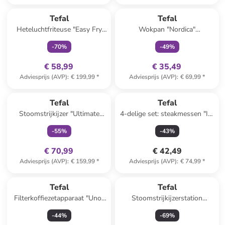
family
exclusief
family
exclusief
Tefal
Tefal
Heteluchtfriteuse "Easy Fry
Wokpan "Nordica"
Max" donkergroen
zilverkleurig/zwart - Ø 28 cm
-
70
%
-
49
%
€ 58,99
€ 35,49
Adviesprijs (AVP)
:
€ 199,99
*
Adviesprijs (AVP)
:
€ 69,99
*
family
exclusief
Tefal
Tefal
Stoomstrijkijzer "Ultimate
4-delige set: steakmessen "Ice
Pure" groen/zwart
Force" zilverkleurig/zwart -
-
55
%
-
43
%
(L)11 cm
€ 70,99
€ 42,49
Adviesprijs (AVP)
:
€ 159,99
*
Adviesprijs (AVP)
:
€ 74,99
*
Tefal
Tefal
Filterkoffiezetapparaat "Uno"
Stoomstrijkijzerstation
zwart - 1,1 l
"Express Protect" blauw
-
44
%
-
69
%