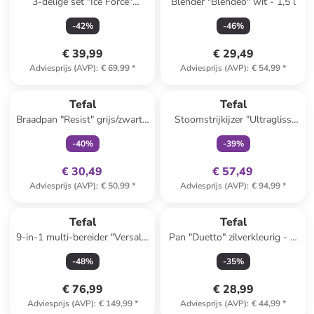
3-delige set "Ice Force"
Blender "Blendeo" wit - 1,5 l
zilverkleurig/zwart
-
42
%
-
46
%
€ 39,99
€ 29,49
Adviesprijs (AVP)
:
€ 69,99
*
Adviesprijs (AVP)
:
€ 54,99
*
family
exclusief
family
exclusief
Tefal
Tefal
Braadpan "Resist" grijs/zwart -
Stoomstrijkijzer "Ultragliss
Ø 32 cm
Plus Anti-Kalk" blauw
-
40
%
-
39
%
€ 30,49
€ 57,49
Adviesprijs (AVP)
:
€ 50,99
*
Adviesprijs (AVP)
:
€ 94,99
*
Tefal
Tefal
9-in-1 multi-bereider "Versalio
Pan "Duetto" zilverkleurig - Ø
Delux" wit
28 cm
-
48
%
-
35
%
€ 76,99
€ 28,99
Adviesprijs (AVP)
:
€ 149,99
*
Adviesprijs (AVP)
:
€ 44,99
*