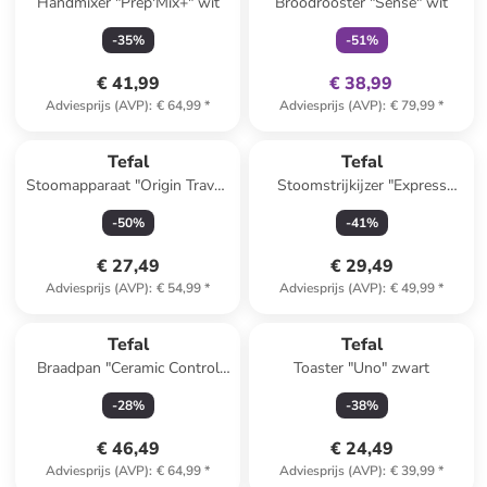
Handmixer "Prep'Mix+" wit
Broodrooster "Sense" wit
-
35
%
-
51
%
€ 41,99
€ 38,99
Adviesprijs (AVP)
:
€ 64,99
*
Adviesprijs (AVP)
:
€ 79,99
*
Tefal
Tefal
Stoomapparaat "Origin Travel"
Stoomstrijkijzer "Express
mintgroen
Steam" blauw
-
50
%
-
41
%
€ 27,49
€ 29,49
Adviesprijs (AVP)
:
€ 54,99
*
Adviesprijs (AVP)
:
€ 49,99
*
Tefal
Tefal
Braadpan "Ceramic Control
Toaster "Uno" zwart
Grey" zwart/grijs - Ø 28 cm
-
28
%
-
38
%
€ 46,49
€ 24,49
Adviesprijs (AVP)
:
€ 64,99
*
Adviesprijs (AVP)
:
€ 39,99
*