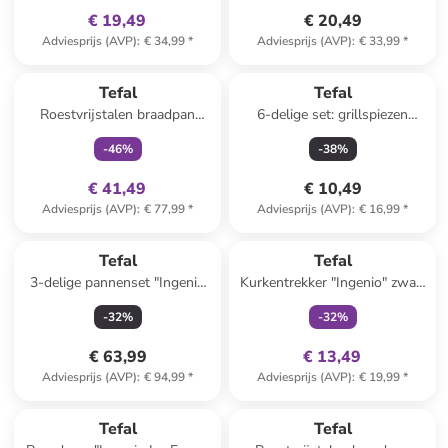
€ 19,49
€ 20,49
Adviesprijs (AVP)
:
€ 34,99
*
Adviesprijs (AVP)
:
€ 33,99
*
family
exclusief
Tefal
Tefal
Roestvrijstalen braadpan
6-delige set: grillspiezen
"Cook smart" - Ø 28 cm
zilverkleurig - (H)42 cm
-
46
%
-
38
%
€ 41,49
€ 10,49
Adviesprijs (AVP)
:
€ 77,99
*
Adviesprijs (AVP)
:
€ 16,99
*
family
exclusief
Tefal
Tefal
3-delige pannenset "Ingenio
Kurkentrekker "Ingenio" zwart
XL Force" zwart
- (L)23 cm
-
32
%
-
32
%
€ 63,99
€ 13,49
Adviesprijs (AVP)
:
€ 94,99
*
Adviesprijs (AVP)
:
€ 19,99
*
family
exclusief
family
exclusief
Tefal
Tefal