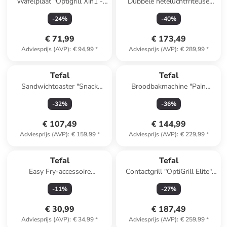
Wafelplaat "Optigrill Xin1 -
Dubbele heteluchtfriteuse
XA730810" zwart/zilverkleurig
"Dual Easy Fry" zwart - 11 l
-
24
%
-
40
%
€ 71,99
€ 173,49
Adviesprijs (AVP)
:
€ 94,99
*
Adviesprijs (AVP)
:
€ 289,99
*
Tefal
Tefal
Sandwichtoaster "Snack
Broodbakmachine "Pain
Collection" zilverkleurig
Delices" zilverkleurig/zwart
-
32
%
-
36
%
€ 107,49
€ 144,99
Adviesprijs (AVP)
:
€ 159,99
*
Adviesprijs (AVP)
:
€ 229,99
*
Tefal
Tefal
Easy Fry-accessoire
Contactgrill "OptiGrill Elite"
zwart/zilverkleurig
zilverkleurig
-
11
%
-
27
%
€ 30,99
€ 187,49
Adviesprijs (AVP)
:
€ 34,99
*
Adviesprijs (AVP)
:
€ 259,99
*