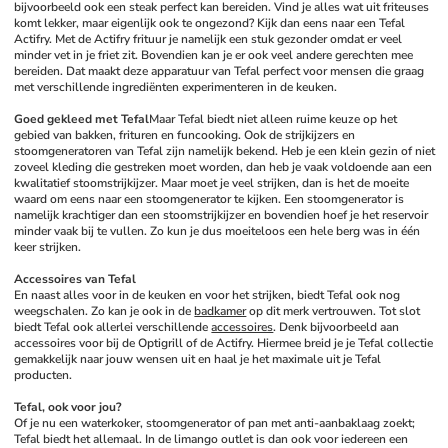
bijvoorbeeld ook een steak perfect kan bereiden. Vind je alles wat uit friteuses 
komt lekker, maar eigenlijk ook te ongezond? Kijk dan eens naar een Tefal 
Actifry. Met de Actifry frituur je namelijk een stuk gezonder omdat er veel 
minder vet in je friet zit. Bovendien kan je er ook veel andere gerechten mee 
bereiden. Dat maakt deze apparatuur van Tefal perfect voor mensen die graag 
met verschillende ingrediënten experimenteren in de keuken.
Goed gekleed met Tefal
Maar Tefal biedt niet alleen ruime keuze op het 
gebied van bakken, frituren en funcooking. Ook de strijkijzers en 
stoomgeneratoren van Tefal zijn namelijk bekend. Heb je een klein gezin of niet 
zoveel kleding die gestreken moet worden, dan heb je vaak voldoende aan een 
kwalitatief stoomstrijkijzer. Maar moet je veel strijken, dan is het de moeite 
waard om eens naar een stoomgenerator te kijken. Een stoomgenerator is 
namelijk krachtiger dan een stoomstrijkijzer en bovendien hoef je het reservoir 
minder vaak bij te vullen. Zo kun je dus moeiteloos een hele berg was in één 
keer strijken. 
Accessoires van Tefal
En naast alles voor in de keuken en voor het strijken, biedt Tefal ook nog 
weegschalen. Zo kan je ook in de 
badkamer
 op dit merk vertrouwen. Tot slot 
biedt Tefal ook allerlei verschillende 
accessoires
. Denk bijvoorbeeld aan 
accessoires voor bij de Optigrill of de Actifry. Hiermee breid je je Tefal collectie 
gemakkelijk naar jouw wensen uit en haal je het maximale uit je Tefal 
producten.
Tefal, ook voor jou?
Of je nu een waterkoker, stoomgenerator of pan met anti-aanbaklaag zoekt; 
Tefal biedt het allemaal. In de limango outlet is dan ook voor iedereen een 