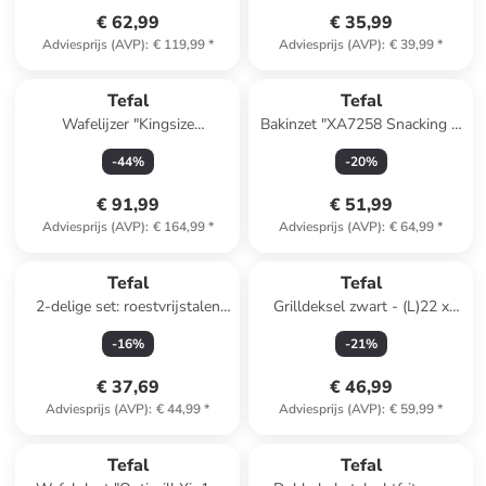
€ 62,99
€ 35,99
Adviesprijs (AVP)
:
€ 119,99
*
Adviesprijs (AVP)
:
€ 39,99
*
Tefal
Tefal
Wafelijzer "Kingsize
Bakinzet "XA7258 Snacking &
WM756D12"
Baking" voor de OptiGrill
-
44
%
-
20
%
zwart/zilverkleurig
zwart - 1,6 l
€ 91,99
€ 51,99
Adviesprijs (AVP)
:
€ 164,99
*
Adviesprijs (AVP)
:
€ 64,99
*
Tefal
Tefal
2-delige set: roestvrijstalen
Grilldeksel zwart - (L)22 x
pan met deksel "Duetto" - Ø
(B)22 cm
-
16
%
-
21
%
16 cm
€ 37,69
€ 46,99
Adviesprijs (AVP)
:
€ 44,99
*
Adviesprijs (AVP)
:
€ 59,99
*
Tefal
Tefal