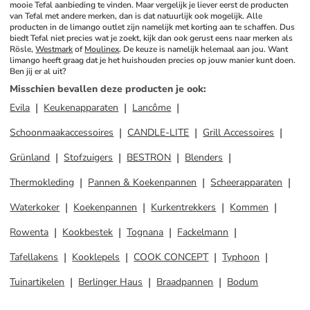
mooie Tefal aanbieding te vinden. Maar vergelijk je liever eerst de producten 
van Tefal met andere merken, dan is dat natuurlijk ook mogelijk. Alle 
producten in de limango outlet zijn namelijk met korting aan te schaffen. Dus 
biedt Tefal niet precies wat je zoekt, kijk dan ook gerust eens naar merken als 
Rösle, 
Westmark
 of 
Moulinex
. De keuze is namelijk helemaal aan jou. Want 
limango heeft graag dat je het huishouden precies op jouw manier kunt doen. 
Ben jij er al uit?
Misschien bevallen deze producten je ook
:
Evila
Keukenapparaten
Lancôme
Schoonmaakaccessoires
CANDLE-LITE
Grill Accessoires
Grünland
Stofzuigers
BESTRON
Blenders
Thermokleding
Pannen & Koekenpannen
Scheerapparaten
Waterkoker
Koekenpannen
Kurkentrekkers
Kommen
Rowenta
Kookbestek
Tognana
Fackelmann
Tafellakens
Kooklepels
COOK CONCEPT
Typhoon
Tuinartikelen
Berlinger Haus
Braadpannen
Bodum