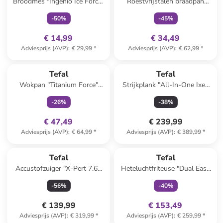
Broodmes "Ingenio Ice Force"
Roestvrijstalen braadpan
zwart
"Virtuoso" - Ø 28 cm
-
50
%
-
45
%
€ 14,99
€ 34,49
Adviesprijs (AVP)
:
€ 29,99
*
Adviesprijs (AVP)
:
€ 62,99
*
family
exclusief
Reeds in een ander winkelwagentje
Tefal
Tefal
Wokpan "Titanium Force"
Strijkplank "All-In-One Ixeo
zwart - Ø 28 cm
Vison" wit
-
26
%
-
38
%
€ 47,49
€ 239,99
Adviesprijs (AVP)
:
€ 64,99
*
Adviesprijs (AVP)
:
€ 389,99
*
family
exclusief
Reeds in een ander winkelwagentje
Tefal
Tefal
Accustofzuiger "X-Pert 7.60
Heteluchtfriteuse "Dual Easy
Allergy - RH6A31WO"
Fry & Grill" zwart
-
56
%
-
40
%
paars/zwart
€ 139,99
€ 153,49
Adviesprijs (AVP)
:
€ 319,99
*
Adviesprijs (AVP)
:
€ 259,99
*