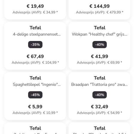
€ 19,49
€ 144,99
Adviesprijs (AVP)
:
€ 34,99
*
Adviesprijs (AVP)
:
€ 479,99
*
Tefal
Tefal
4-delige steelpannenset
Wokpan "Healthy chef" grijs -
"Ingenio XL Force" zwart
Ø 28 cm
-
35
%
-
40
%
€ 67,49
€ 41,99
Adviesprijs (AVP)
:
€ 104,99
*
Adviesprijs (AVP)
:
€ 69,99
*
Reeds in een ander winkelwagentje
Tefal
Tefal
Spaghettilepel "Ingenio"
Braadpan "Trattoria pro" zwart
donkerbruin - (L)33,7 cm
- Ø 24 cm
-
45
%
-
40
%
€ 5,99
€ 32,49
Adviesprijs (AVP)
:
€ 10,99
*
Adviesprijs (AVP)
:
€ 54,99
*
Tefal
Tefal