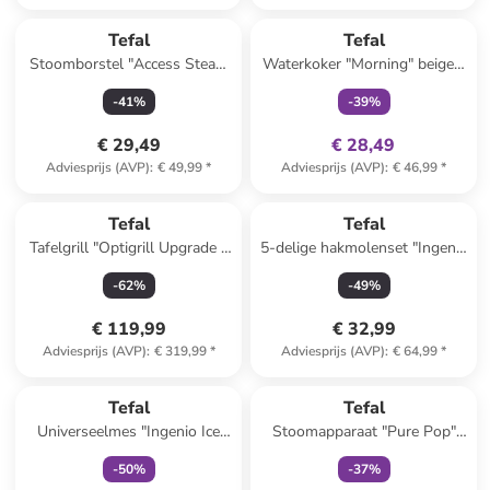
family
exclusief
Tefal
Tefal
Stoomborstel "Access Steam
Waterkoker "Morning" beige -
First" wit/groen
1,7 l
-
41
%
-
39
%
€ 29,49
€ 28,49
Adviesprijs (AVP)
:
€ 49,99
*
Adviesprijs (AVP)
:
€ 46,99
*
Tefal
Tefal
Tafelgrill "Optigrill Upgrade -
5-delige hakmolenset "Ingenio
GC717810" zwart
Maxi-Kit" zwart/groen - 900
-
62
%
-
49
%
ml
€ 119,99
€ 32,99
Adviesprijs (AVP)
:
€ 319,99
*
Adviesprijs (AVP)
:
€ 64,99
*
family
exclusief
family
exclusief
Tefal
Tefal
Universeelmes "Ingenio Ice
Stoomapparaat "Pure Pop"
Force" zwart - (L)11 cm
blauw/groen
-
50
%
-
37
%