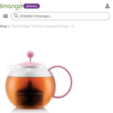
family
Shop
Theebereider "Assam" transparant/roze - 1 l