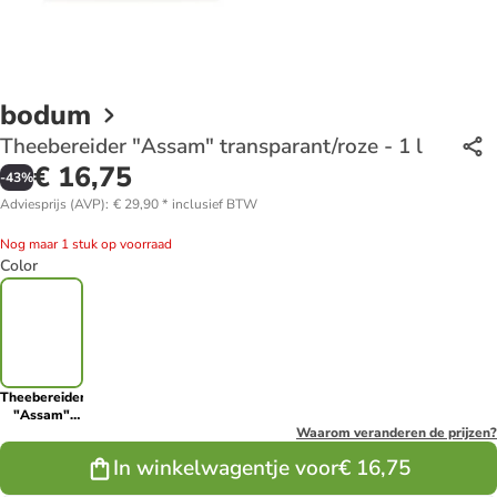
bodum
Theebereider "Assam" transparant/roze - 1 l
€ 16,75
-
43
%
Adviesprijs (AVP)
:
€ 29,90
*
inclusief BTW
Nog maar 1 stuk op voorraad
Color
Theebereider
"Assam"
transparant/roze
Waarom veranderen de prijzen?
- 1 l
In winkelwagentje voor
€ 16,75