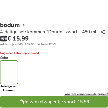
bodum
4-delige set: kommen "Dourio" zwart - 480 ml
€ 15,99
-
59
%
Adviesprijs (AVP)
:
€ 39,90
*
inclusief BTW
Nog maar 3 stuks op voorraad
Color
4-delige set:
kommen
"Dourio"
Waarom veranderen de prijzen?
zwart - 480
In winkelwagentje voor
€ 15,99
ml