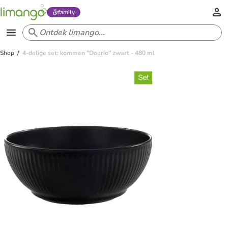
family
Shop
4-delige set: kommen "Dourio" zwart - 480 ml