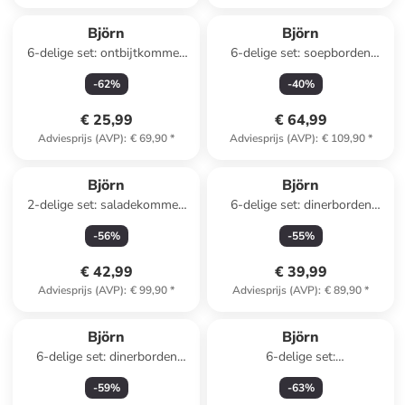
Björn
Björn
6-delige set: ontbijtkommen
6-delige set: soepborden
"Eclipse" grijs - Ø 15 cm
"Stellar" taupe - Ø 22,5 cm
-
62
%
-
40
%
€ 25,99
€ 64,99
Adviesprijs (AVP)
:
€ 69,90
*
Adviesprijs (AVP)
:
€ 109,90
*
Björn
Björn
2-delige set: saladekommen
6-delige set: dinerborden
"Scandi" donkerblauw
"Eclipse" grijs - Ø 26 cm
-
56
%
-
55
%
€ 42,99
€ 39,99
Adviesprijs (AVP)
:
€ 99,90
*
Adviesprijs (AVP)
:
€ 89,90
*
Björn
Björn
6-delige set: dinerborden
6-delige set:
"Cosmos" wit/beige - Ø 27,5
voorgerechtkommen "Dark"
-
59
%
-
63
%
cm
donkerblauw - Ø 12 cm