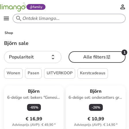
family
Shop
Björn sale
1
Populariteit
Alle filters
Wonen
Pasen
UITVERKOOP
Kerstcadeaus
Björn
Björn
6-delige set: bekers "Genesis"
6-delige set: onderzetters grijs
blauw - 80 ml
- Ø 10 cm
-
65
%
-
26
%
€ 16,99
€ 10,99
Adviesprijs (AVP)
:
€ 49,90
*
Adviesprijs (AVP)
:
€ 14,90
*