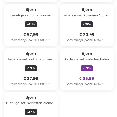
Björn
Björn
6-delige set: dinerborden
6-delige set: kommen "Stone"
"Genesis" lichtblauw - Ø 27
grijs - Ø 15 cm
-
41
%
-
55
%
cm
€ 57,99
€ 30,99
Adviesprijs (AVP)
:
€ 99,90
*
Adviesprijs (AVP)
:
€ 69,90
*
family
exclusief
Björn
Björn
6-delige set: ontbijtkommen
6-delige set: saladeschalen
"Color" rood/geel/lichtblauw -
"Color" rood/geel/lichtblauw -
-
59
%
-
59
%
Ø 15 cm
Ø 21 cm
€ 27,99
€ 35,99
Adviesprijs (AVP)
:
€ 69,90
*
Adviesprijs (AVP)
:
€ 89,90
*
Björn
6-delige set: servetten crème -
(L)40 x (B)40 cm
-
47
%