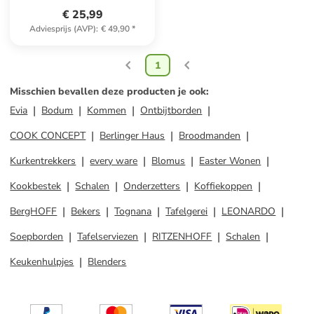
€ 25,99
Adviesprijs (AVP)
:
€ 49,90
*
1
Misschien bevallen deze producten je ook
:
Evia
Bodum
Kommen
Ontbijtborden
COOK CONCEPT
Berlinger Haus
Broodmanden
Kurkentrekkers
every ware
Blomus
Easter Wonen
Kookbestek
Schalen
Onderzetters
Koffiekoppen
BergHOFF
Bekers
Tognana
Tafelgerei
LEONARDO
Soepborden
Tafelserviezen
RITZENHOFF
Schalen
Keukenhulpjes
Blenders