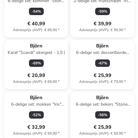
6-delige set: kommen "Stone"
2-delige set: fruitschalen "Iris"
grijs - Ø 17,7 cm
wit
-
54
%
-
59
%
€ 40,99
€ 39,99
Adviesprijs (AVP)
:
€ 89,90
*
Adviesprijs (AVP)
:
€ 99,90
*
Björn
Björn
Karaf "Scandi" okergeel - 1,5 l
6-delige set: dessertborden
"Cosmos" wit/beige - Ø 21,5
-
69
%
-
67
%
cm
€ 20,99
€ 25,99
Adviesprijs (AVP)
:
€ 69,90
*
Adviesprijs (AVP)
:
€ 79,90
*
Reeds in een ander winkelwagentje
Björn
Björn
6-delige set: mokken "Iris"
6-delige set: bekers "Stone"
zwart/wit - 400 ml
grijs - 150 ml
-
52
%
-
56
%
€ 32,99
€ 25,99
Adviesprijs (AVP)
:
€ 69,90
*
Adviesprijs (AVP)
:
€ 59,90
*