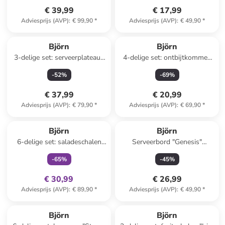
€ 39,99
€ 17,99
Adviesprijs (AVP)
:
€ 99,90
*
Adviesprijs (AVP)
:
€ 49,90
*
Björn
Björn
3-delige set: serveerplateaus
4-delige set: ontbijtkommen
"Zen" grijs
"Scandi" donkerblauw - Ø
-
52
%
-
69
%
16,5 cm
€ 37,99
€ 20,99
Adviesprijs (AVP)
:
€ 79,90
*
Adviesprijs (AVP)
:
€ 69,90
*
family
exclusief
Björn
Björn
6-delige set: saladeschalen
Serveerbord "Genesis"
"Dark" donkerblauw - Ø 21
grijs/beige - Ø 33 cm
-
65
%
-
45
%
cm
€ 30,99
€ 26,99
Adviesprijs (AVP)
:
€ 89,90
*
Adviesprijs (AVP)
:
€ 49,90
*
Björn
Björn