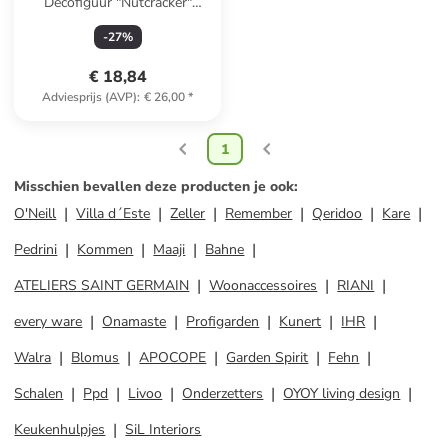
Decofiguur "Nutcracker"
lichtroze/turquoise - (L)22 cm
-
27
%
€ 18,84
Adviesprijs (AVP)
:
€ 26,00
*
1
Misschien bevallen deze producten je ook
:
O'Neill
Villa d´Este
Zeller
Remember
Qeridoo
Kare
Pedrini
Kommen
Maaji
Bahne
ATELIERS SAINT GERMAIN
Woonaccessoires
RIANI
every ware
Onamaste
Profigarden
Kunert
IHR
Walra
Blomus
APOCOPE
Garden Spirit
Fehn
Schalen
Ppd
Livoo
Onderzetters
OYOY living design
Keukenhulpjes
SiL Interiors