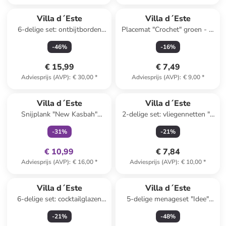
Villa d´Este
Villa d´Este
6-delige set: ontbijtborden
Placemat "Crochet" groen - Ø
"Toni" blauw - Ø 19 cm
38 cm
-
46
%
-
16
%
€ 15,99
€ 7,49
Adviesprijs (AVP)
:
€ 30,00
*
Adviesprijs (AVP)
:
€ 9,00
*
family
exclusief
Villa d´Este
Villa d´Este
Snijplank "New Kasbah"
2-delige set: vliegennetten "4
lichtbruin/blauw - (B)12,5 x
Toni" transparant/bruin -
-
31
%
-
21
%
(H)41,5 x (D)1,2 cm
(B)38 x (H)23 cm
€ 10,99
€ 7,84
Adviesprijs (AVP)
:
€ 16,00
*
Adviesprijs (AVP)
:
€ 10,00
*
Villa d´Este
Villa d´Este
6-delige set: cocktailglazen
5-delige menageset "Idee"
"Vinatge" transparant - 365
grijs/wit/zwart
-
21
%
-
48
%
ml