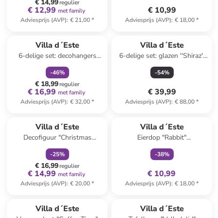
€ 14,99
regulier
€ 12,99
€ 10,99
met family
Adviesprijs (AVP)
:
€ 21,00
*
Adviesprijs (AVP)
:
€ 18,00
*
family
korting
Villa d´Este
Villa d´Este
6-delige set: decohangers
6-delige set: glazen ''Shiraz''
"Natale" rood - Ø 15 cm
oranje - 525 ml
-
46
%
-
54
%
€ 18,99
regulier
€ 16,99
€ 39,99
met family
Adviesprijs (AVP)
:
€ 32,00
*
Adviesprijs (AVP)
:
€ 88,00
*
family
korting
family
exclusief
Villa d´Este
Villa d´Este
Decofiguur "Christmas
Eierdop "Rabbit"
Gnome" groen/rood - (L)55 cm
zilverkleurig/beige - (B)16 x
-
25
%
-
38
%
(H)34,5 cm
€ 16,99
regulier
€ 14,99
€ 10,99
met family
Adviesprijs (AVP)
:
€ 20,00
*
Adviesprijs (AVP)
:
€ 18,00
*
Villa d´Este
Villa d´Este