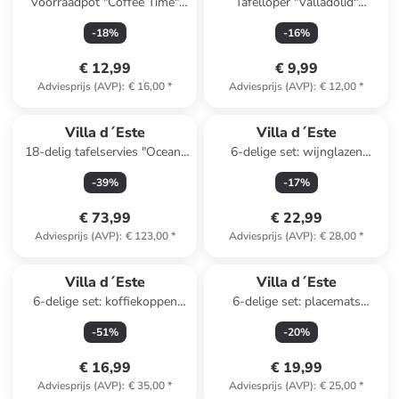
Voorraadpot "Coffee Time"
Tafelloper "Valladolid"
wit/lichtbruin - 750 ml
blauw/beige/rood - (L)178 x
-
18
%
-
16
%
(B)33 cm
€ 12,99
€ 9,99
Adviesprijs (AVP)
:
€ 16,00
*
Adviesprijs (AVP)
:
€ 12,00
*
Villa d´Este
Villa d´Este
18-delig tafelservies "Ocean"
6-delige set: wijnglazen
blauw/turquoise
"Tasting" - 580 ml
-
39
%
-
17
%
€ 73,99
€ 22,99
Adviesprijs (AVP)
:
€ 123,00
*
Adviesprijs (AVP)
:
€ 28,00
*
Villa d´Este
Villa d´Este
6-delige set: koffiekoppen
6-delige set: placemats
"Baita" beige/bruin - 90 ml
groen/beige - Ø 38 cm
-
51
%
-
20
%
€ 16,99
€ 19,99
Adviesprijs (AVP)
:
€ 35,00
*
Adviesprijs (AVP)
:
€ 25,00
*