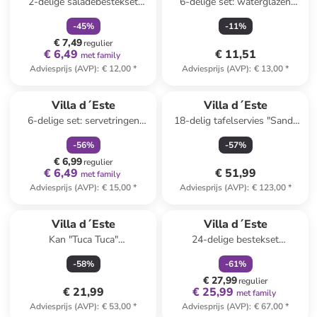
2-delige saladebestekset
6-delige set: waterglazen
bruin/wit - (L)33,5 cm
"Victionary" transparant/zwart
-
45
%
-
11
%
- 360 ml
€ 7,49
regulier
€ 6,49
€ 11,51
met family
Adviesprijs (AVP)
:
€ 12,00
*
Adviesprijs (AVP)
:
€ 13,00
*
family
korting
Villa d´Este
Villa d´Este
6-delige set: servetringen
18-delig tafelservies "Sand"
"Xmas Fiocchi" bruin/beige - Ø
beige/wit
-
56
%
-
57
%
4,5 cm
€ 6,99
regulier
€ 6,49
€ 51,99
met family
Adviesprijs (AVP)
:
€ 15,00
*
Adviesprijs (AVP)
:
€ 123,00
*
family
korting
Villa d´Este
Villa d´Este
Kan "Tuca Tuca"
24-delige bestekset
geel/mintgroen - 1,8 l
"Lexington" goudkleurig
-
58
%
-
61
%
€ 27,99
regulier
€ 21,99
€ 25,99
met family
Adviesprijs (AVP)
:
€ 53,00
*
Adviesprijs (AVP)
:
€ 67,00
*