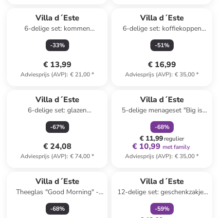
Villa d´Este
Villa d´Este
6-delige set: kommen
6-delige set: koffiekoppen
"Confusion" meerkleurig - 330
"Forma" grijs - 100 ml
-
33
%
-
51
%
ml
€ 13,99
€ 16,99
Adviesprijs (AVP)
:
€ 21,00
*
Adviesprijs (AVP)
:
€ 35,00
*
family
korting
Villa d´Este
Villa d´Este
6-delige set: glazen
5-delige menageset "Big is
"Geometrie" meerkleurig - 300
more" zwart/wit
-
67
%
-
68
%
ml
€ 11,99
regulier
€ 24,08
€ 10,99
met family
Adviesprijs (AVP)
:
€ 74,00
*
Adviesprijs (AVP)
:
€ 35,00
*
family
korting
Villa d´Este
Villa d´Este
Theeglas "Good Morning" -
12-delige set: geschenkzakjes
400 ml
"Natalotto" groen - (B)22 x
-
68
%
-
59
%
(H)26 x (D)10 cm