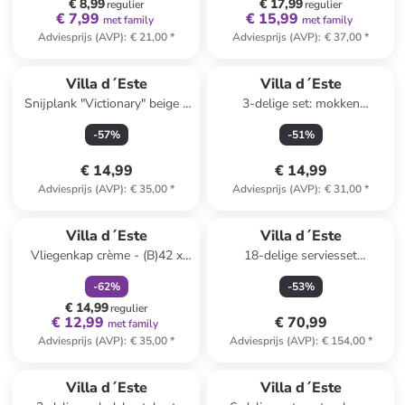
€ 8,99
€ 17,99
regulier
regulier
€ 7,99
€ 15,99
met family
met family
Adviesprijs (AVP)
:
€ 21,00
*
Adviesprijs (AVP)
:
€ 37,00
*
Villa d´Este
Villa d´Este
Snijplank "Victionary" beige -
3-delige set: mokken
(L)40 x (B)68 cm
"Valladolid" meerkleurig - 350
-
57
%
-
51
%
ml
€ 14,99
€ 14,99
Adviesprijs (AVP)
:
€ 35,00
*
Adviesprijs (AVP)
:
€ 31,00
*
family
korting
Villa d´Este
Villa d´Este
Vliegenkap crème - (B)42 x
18-delige serviesset
(H)25 x (D)40 cm
''Botanist'' wit/meerkleurig
-
62
%
-
53
%
€ 14,99
regulier
€ 12,99
€ 70,99
met family
Adviesprijs (AVP)
:
€ 35,00
*
Adviesprijs (AVP)
:
€ 154,00
*
family
korting
Villa d´Este
Villa d´Este