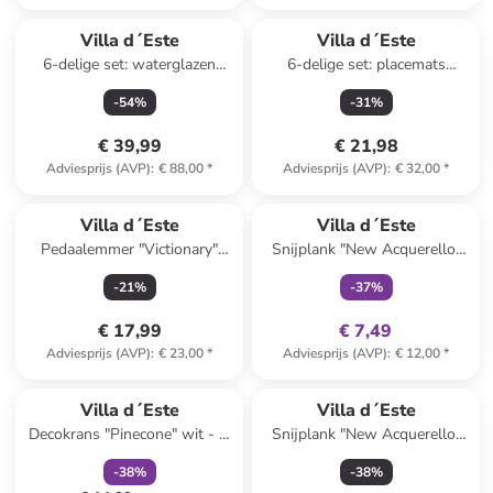
Villa d´Este
Villa d´Este
6-delige set: waterglazen
6-delige set: placemats
"Shiraz" blauw - 525 ml
"Wavy" groen/beige - (L)30 x
-
54
%
-
31
%
(B)45 cm
€ 39,99
€ 21,98
Adviesprijs (AVP)
:
€ 88,00
*
Adviesprijs (AVP)
:
€ 32,00
*
family
exclusief
Villa d´Este
Villa d´Este
Pedaalemmer "Victionary"
Snijplank "New Acquerello"
zwart - 3 l
lichtbruin/meerkleurig - (B)15
-
21
%
-
37
%
x (H)21,5 x (D)1,2 cm
€ 17,99
€ 7,49
Adviesprijs (AVP)
:
€ 23,00
*
Adviesprijs (AVP)
:
€ 12,00
*
family
korting
Villa d´Este
Villa d´Este
Decokrans "Pinecone" wit - Ø
Snijplank "New Acquerello"
28 cm
lichtbruin/roze - (B)12,5 x
-
38
%
-
38
%
(H)41,5 x (D)1,2 cm