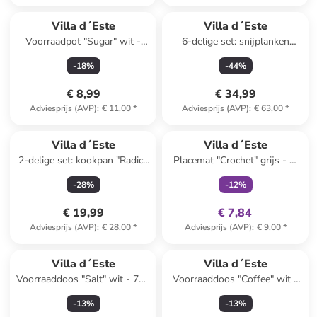
Villa d´Este
Villa d´Este
Voorraadpot "Sugar" wit -
6-delige set: snijplanken
750 ml
"Tradizione" bruin/meerkleurig-
-
18
%
-
44
%
(B)13 x (H)20 x (D)2 cm
€ 8,99
€ 34,99
Adviesprijs (AVP)
:
€ 11,00
*
Adviesprijs (AVP)
:
€ 63,00
*
family
exclusief
Villa d´Este
Villa d´Este
2-delige set: kookpan "Radici"
Placemat "Crochet" grijs - Ø
zilverkleurig - Ø 14 cm
38 cm
-
28
%
-
12
%
€ 19,99
€ 7,84
Adviesprijs (AVP)
:
€ 28,00
*
Adviesprijs (AVP)
:
€ 9,00
*
Villa d´Este
Villa d´Este
Voorraaddoos "Salt" wit - 750
Voorraaddoos "Coffee" wit -
ml
750 ml
-
13
%
-
13
%