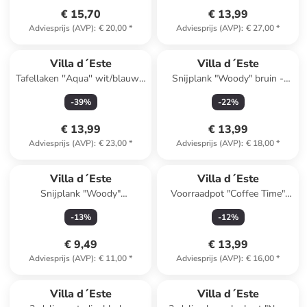
€ 15,70
€ 13,99
Adviesprijs (AVP)
:
€ 20,00
*
Adviesprijs (AVP)
:
€ 27,00
*
Villa d´Este
Villa d´Este
Tafellaken ''Aqua'' wit/blauw -
Snijplank "Woody" bruin -
(L)140 x (B)240 cm
(L)32 x (B)20 cm
-
39
%
-
22
%
€ 13,99
€ 13,99
Adviesprijs (AVP)
:
€ 23,00
*
Adviesprijs (AVP)
:
€ 18,00
*
Villa d´Este
Villa d´Este
Snijplank "Woody"
Voorraadpot "Coffee Time"
bruin/zwart - (L)33 x (B)20 cm
wit/lichtbruin - 750 ml
-
13
%
-
12
%
€ 9,49
€ 13,99
Adviesprijs (AVP)
:
€ 11,00
*
Adviesprijs (AVP)
:
€ 16,00
*
Villa d´Este
Villa d´Este