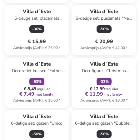
Villa d´Este
Villa d´Este
6-delige set: placemats
6-delige set: placemats "New
grijs/beige - Ø 38 cm
Jungle" groen - (L)47 x (B)36
-
36
%
-
50
%
cm
€ 15,99
€ 20,99
Adviesprijs (AVP)
:
€ 25,00
*
Adviesprijs (AVP)
:
€ 42,00
*
family
korting
family
korting
Villa d´Este
Villa d´Este
Decoratief kussen "Father
Decofiguur ''Christmas
Christmas" beige - (L)40 x
Gnome'' groen/rood - (L)38
-
53
%
-
33
%
(B)40 cm
cm
€ 8,49
€ 12,99
regulier
regulier
€ 7,49
€ 11,99
met family
met family
Adviesprijs (AVP)
:
€ 16,00
*
Adviesprijs (AVP)
:
€ 18,00
*
Villa d´Este
Villa d´Este
6-delige set: glazen "Unico
6-delige set: glazen "Bubbles"
Bubbles" turquoise - 325 ml
paars - 325 ml
-
50
%
-
56
%