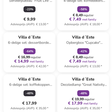
Serveerplateau "Fruit Life"
4-delige set: koffiebekers
geel/oranje - (L)15 cm
"Natoletto" meerkleurig - 100
-
23
%
-
58
%
ml
€ 8,49
regulier
€ 9,99
€ 7,49
met family
Adviesprijs (AVP)
:
€ 13,00
*
Adviesprijs (AVP)
:
€ 18,00
*
family
korting
family
korting
Villa d´Este
Villa d´Este
6-delige set: dessertborden
Opbergbox "Cupcake"
"Vintage Xmas"
beige/rood - (B)14,5 x (H)20 x
-
64
%
-
42
%
wit/meerkleurig - Ø 20 cm
(D)9 cm
€ 16,99
€ 8,49
regulier
regulier
€ 14,99
€ 7,49
met family
met family
Adviesprijs (AVP)
:
€ 42,00
*
Adviesprijs (AVP)
:
€ 13,00
*
family
korting
Villa d´Este
Villa d´Este
6-delige set: koffiekoppen
Decoledlamp "Great Nativity"
"Forma" lichtblauw - 100 ml
wit/goudkleurig - (B)14,5 x
-
48
%
-
48
%
(H)24 x (D)9 cm
€ 19,99
regulier
€ 17,99
€ 17,99
met family
Adviesprijs (AVP)
:
€ 35,00
*
Adviesprijs (AVP)
:
€ 35,00
*