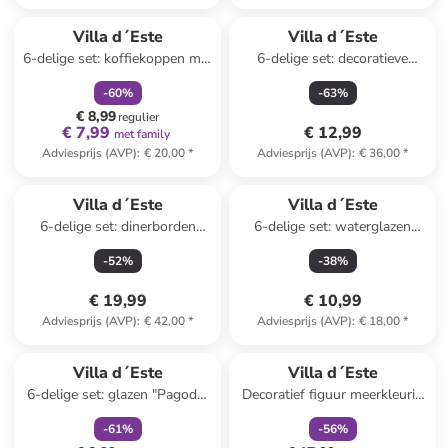
family
korting
Villa d´Este
Villa d´Este
6-delige set: koffiekoppen met
6-delige set: decoratieve
schotels "Rametto"
hangers groen/rood
-
60
%
-
63
%
wit/groen/rood - 100 ml
€ 8,99
regulier
€ 7,99
€ 12,99
met family
Adviesprijs (AVP)
:
€ 20,00
*
Adviesprijs (AVP)
:
€ 36,00
*
Villa d´Este
Villa d´Este
6-delige set: dinerborden
6-delige set: waterglazen
"Baita" wit/lichtblauw - Ø 27
"Castle" - 250 ml
-
52
%
-
38
%
cm
€ 19,99
€ 10,99
Adviesprijs (AVP)
:
€ 42,00
*
Adviesprijs (AVP)
:
€ 18,00
*
family
korting
family
korting
Villa d´Este
Villa d´Este
6-delige set: glazen "Pagoda"
Decoratief figuur meerkleurig
- 370 ml
- (H)30 cm
-
61
%
-
56
%