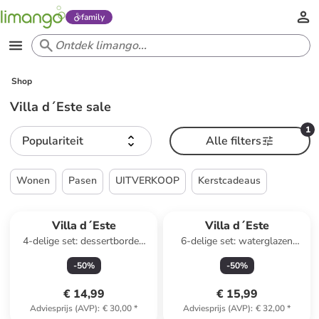
family
Shop
Villa d´Este sale
1
Populariteit
Alle filters
Wonen
Pasen
UITVERKOOP
Kerstcadeaus
Villa d´Este
Villa d´Este
4-delige set: dessertborden
6-delige set: waterglazen
''More Amore'' meerkleurig -
"Unico" turquoise - 325 ml
-
50
%
-
50
%
Ø 19,5 cm
€ 14,99
€ 15,99
Adviesprijs (AVP)
:
€ 30,00
*
Adviesprijs (AVP)
:
€ 32,00
*