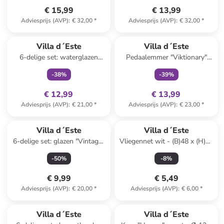
€ 15,99
€ 13,99
Adviesprijs (AVP)
:
€ 32,00
*
Adviesprijs (AVP)
:
€ 32,00
*
family
exclusief
family
exclusief
Villa d´Este
Villa d´Este
6-delige set: waterglazen
Pedaalemmer "Viktionary"
"Geometric" transparant - 380
beige - 3 l
-
38
%
-
39
%
ml
€ 12,99
€ 13,99
Adviesprijs (AVP)
:
€ 21,00
*
Adviesprijs (AVP)
:
€ 23,00
*
Villa d´Este
Villa d´Este
6-delige set: glazen "Vintage"
Vliegennet wit - (B)48 x (H)30
- 375 ml
x (D)48 cm
-
50
%
-
8
%
€ 9,99
€ 5,49
Adviesprijs (AVP)
:
€ 20,00
*
Adviesprijs (AVP)
:
€ 6,00
*
Villa d´Este
Villa d´Este