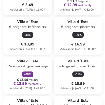
€ 13,99
regulier
€ 3,49
€ 12,99
met family
Adviesprijs (AVP)
:
€ 11,00
*
Adviesprijs (AVP)
:
€ 32,00
*
Villa d´Este
Villa d´Este
6-delige set: koffiebekers
6-delige set: placemats
"Confusion" blauw - 90 ml
"Oriental Botanique"
-
38
%
-
39
%
wit/groen - Ø 33 cm
€ 10,99
€ 16,99
Adviesprijs (AVP)
:
€ 18,00
*
Adviesprijs (AVP)
:
€ 28,00
*
family
korting
Reeds in een ander winkelwagentje
Villa d´Este
Villa d´Este
12-delige set: geschenkzakjes
6-delige set: glazen "Ocean"
"Natalotto" rood - (B)23 x
transparant/blauw/lichtblauw
-
66
%
-
51
%
(H)39 x (D)15 cm
- 230 ml
€ 15,99
regulier
€ 13,99
€ 19,99
met family
Adviesprijs (AVP)
:
€ 42,00
*
Adviesprijs (AVP)
:
€ 41,00
*
family
korting
Villa d´Este
Villa d´Este