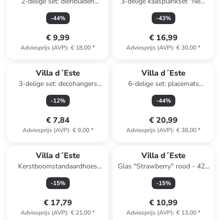
2-delige set: dienbladen
3-delige kaasplankset "New
"Victionary" zwart/wit
Acquerello" lichtbruin/lichtroze
-
44
%
-
43
%
- (B)14 x (H)41 cm
€ 9,99
€ 16,99
Adviesprijs (AVP)
:
€ 18,00
*
Adviesprijs (AVP)
:
€ 30,00
*
Villa d´Este
Villa d´Este
3-delige set: decohangers
6-delige set: placemats
"Winter Village"
naturel/wit - Ø 38 cm
-
12
%
-
44
%
wit/meerkleurig - (L)6,5 x
(B)6,5 cm
€ 7,84
€ 20,99
Adviesprijs (AVP)
:
€ 9,00
*
Adviesprijs (AVP)
:
€ 38,00
*
Villa d´Este
Villa d´Este
Kerstboomstandaardhoes
Glas ''Strawberry'' rood - 420
"Xmas Fiocchi'' wit/rood -
ml
-
15
%
-
15
%
(H)25 x Ø 60 cm
€ 17,79
€ 10,99
Adviesprijs (AVP)
:
€ 21,00
*
Adviesprijs (AVP)
:
€ 13,00
*