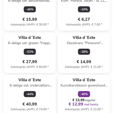
6-delige set: dessertborden
Kom "Horeca" zwart - Ø 12,5
crème - Ø 19,3 cm
cm
-
46
%
-
10
%
€ 15,99
€ 6,27
Adviesprijs (AVP)
:
€ 30,00
*
Adviesprijs (AVP)
:
€ 7,00
*
Villa d´Este
Villa d´Este
6-delige set: glazen "Happy
Decokrans "Pinecone"
Hour" lichtbruin/beige/geel -
lichtbruin - Ø 28 cm
-
53
%
-
28
%
500 ml
€ 27,99
€ 14,99
Adviesprijs (AVP)
:
€ 60,00
*
Adviesprijs (AVP)
:
€ 21,00
*
family
korting
Villa d´Este
Villa d´Este
6-delige set: onderzetters
Kunstkerstboom groen/rood -
"Crochet Square" meerkleurig
(H)45 cm
-
44
%
-
40
%
- (L)20 x (B)20 cm
€ 13,99
regulier
€ 40,99
€ 12,99
met family
Adviesprijs (AVP)
:
€ 74,00
*
Adviesprijs (AVP)
:
€ 22,00
*