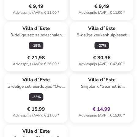
€ 9,49
€ 9,49
Adviesprijs (AVP)
:
€ 11,00
*
Adviesprijs (AVP)
:
€ 11,00
*
Villa d´Este
Villa d´Este
3-delige set: saladeschalen
8-delige keukenhulpjesset
"Victionary" wit - Ø 25 cm
"Big is more" wit
-
15
%
-
27
%
€ 21,98
€ 30,36
Adviesprijs (AVP)
:
€ 26,00
*
Adviesprijs (AVP)
:
€ 42,00
*
family
exclusief
Villa d´Este
Villa d´Este
3-delige set: eierdopjes "Owl"
Snijplank "Geometric"
bruin/lichtroze/geel - (H)6 cm
lichtbruin/meerkleurig -
-
23
%
(B)12,5 x (H)41,5 x (D)1,2 cm
€ 15,99
€ 14,99
Adviesprijs (AVP)
:
€ 21,00
*
Adviesprijs (AVP)
:
€ 15,00
*
Villa d´Este