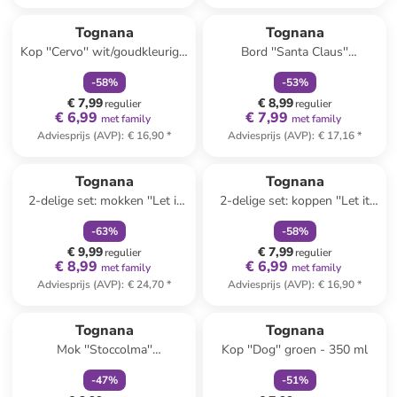
family
korting
family
korting
Tognana
Tognana
Kop ''Cervo'' wit/goudkleurig -
Bord ''Santa Claus''
330 ml
rood/wit/groen - Ø 30 cm
-
58
%
-
53
%
€ 7,99
€ 8,99
regulier
regulier
€ 6,99
€ 7,99
met family
met family
Adviesprijs (AVP)
:
€ 16,90
*
Adviesprijs (AVP)
:
€ 17,16
*
family
korting
family
korting
Tognana
Tognana
2-delige set: mokken ''Let it
2-delige set: koppen ''Let it
Snow'' wit/meerkleurig - 360
Snow'' wit/rood/groen - 350
-
63
%
-
58
%
ml
ml
€ 9,99
€ 7,99
regulier
regulier
€ 8,99
€ 6,99
met family
met family
Adviesprijs (AVP)
:
€ 24,70
*
Adviesprijs (AVP)
:
€ 16,90
*
family
korting
family
korting
Tognana
Tognana
Mok ''Stoccolma''
Kop ''Dog'' groen - 350 ml
wit/groen/rood - 520 ml
-
47
%
-
51
%