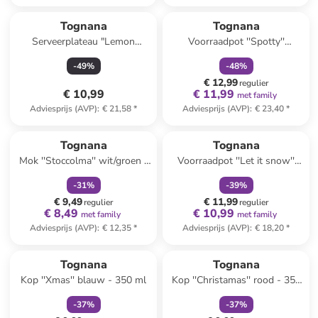
family
korting
Tognana
Tognana
Serveerplateau "Lemon
Voorraadpot ''Spotty''
Garden" geel - (L)21 x (B)16
wit/rood - 650 ml
-
49
%
-
48
%
cm
€ 12,99
regulier
€ 10,99
€ 11,99
met family
Adviesprijs (AVP)
:
€ 21,58
*
Adviesprijs (AVP)
:
€ 23,40
*
family
korting
family
korting
Tognana
Tognana
Mok ''Stoccolma'' wit/groen -
Voorraadpot ''Let it snow''
520 ml
wit/rood - 370 ml
-
31
%
-
39
%
€ 9,49
€ 11,99
regulier
regulier
€ 8,49
€ 10,99
met family
met family
Adviesprijs (AVP)
:
€ 12,35
*
Adviesprijs (AVP)
:
€ 18,20
*
family
korting
family
korting
Tognana
Tognana
Kop ''Xmas'' blauw - 350 ml
Kop ''Christamas'' rood - 350
ml
-
37
%
-
37
%