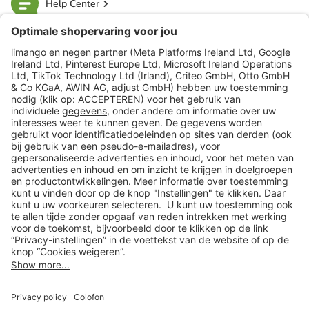
Help Center
limango
Veilig winkelen
Klantenservice
Shop
Acties