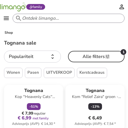
family
Shop
Tognana sale
1
Populariteit
Alle filters
Wonen
Pasen
UITVERKOOP
Kerstcadeaus
family
korting
Tognana
Tognana
Kop ''Heavenly Cats''
Kom "Relief Zaira" groen -
lichtblauw - 350 ml
(B)20 x (H)12 cm
-
51
%
-
13
%
€ 7,99
regulier
€ 6,99
€ 6,49
met family
Adviesprijs (AVP)
:
€ 14,30
*
Adviesprijs (AVP)
:
€ 7,54
*