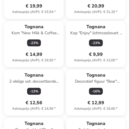
€ 19,99
€ 20,99
Adviesprijs (AVP)
:
€ 33,54
*
Adviesprijs (AVP)
:
€ 31,20
*
Tognana
Tognana
Kom "New Milk & Coffee
Kop "Enjoy" lichtroze/zwart -
Madame" rood/MInt - Ø 13
400 ml
-
23
%
-
23
%
cm
€ 14,99
€ 9,99
Adviesprijs (AVP)
:
€ 19,50
*
Adviesprijs (AVP)
:
€ 13,00
*
Tognana
Tognana
2-delige set: dessertborden
Decoratief figuur "Bear"
beige/wit - Ø 19 cm
lichtblauw/geel - (H)18 cm
-
13
%
-
16
%
€ 12,56
€ 12,99
Adviesprijs (AVP)
:
€ 14,56
*
Adviesprijs (AVP)
:
€ 15,60
*
Tognana
Tognana