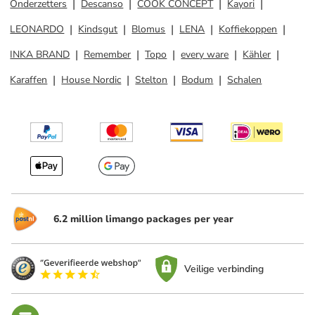
Onderzetters
Descanso
COOK CONCEPT
Kayori
LEONARDO
Kindsgut
Blomus
LENA
Koffiekoppen
INKA BRAND
Remember
Topo
every ware
Kähler
Karaffen
House Nordic
Stelton
Bodum
Schalen
6.2 million limango packages per year
Veilige verbinding