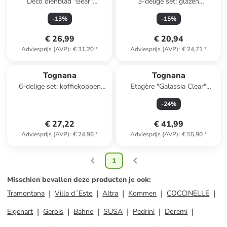
Deco dienblad "Bear"
3-delige set: glazen
goudkleurig - (H)21 x Ø 18
"Diamante" lichtroze - 280 ml
-
13
%
-
15
%
cm
€ 26,99
€ 20,94
Adviesprijs (AVP)
:
€ 31,20
*
Adviesprijs (AVP)
:
€ 24,71
*
Tognana
Tognana
6-delige set: koffiekoppen
Etagère "Galassia Clear"
crème - 300 ml
lichtroze/MInt - (H)25 cm
-
24
%
€ 27,22
€ 41,99
Adviesprijs (AVP)
:
€ 24,96
*
Adviesprijs (AVP)
:
€ 55,90
*
1
Misschien bevallen deze producten je ook
:
Tramontana
Villa d´Este
Altra
Kommen
COCCINELLE
Eigenart
Gerois
Bahne
SUSA
Pedrini
Doremi