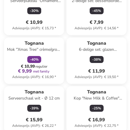
Serveerplateau "Ornament
2-delige set: dessertborden
Pearl" wit - (L)31 x (B)19 cm
lichtroze/wit - Ø 19 cm
-
30
%
-
45
%
€ 10,99
€ 7,99
Adviesprijs (AVP)
:
€ 15,73
*
Adviesprijs (AVP)
:
€ 14,56
*
family
korting
Tognana
Tognana
Mok ''Xmas Tree'' crème/groen
6-delige set: glazen
- 380 ml
''Ottoman'' - 345 ml
-
40
%
-
38
%
€ 10,99
regulier
€ 9,99
€ 11,99
met family
Adviesprijs (AVP)
:
€ 16,90
*
Adviesprijs (AVP)
:
€ 19,50
*
Tognana
Tognana
Serveerschaal wit - Ø 12 cm
Kop "New Milk & Coffee"
crème/zwart - 450 ml
-
39
%
-
25
%
€ 15,99
€ 16,99
Adviesprijs (AVP)
:
€ 26,22
*
Adviesprijs (AVP)
:
€ 22,75
*