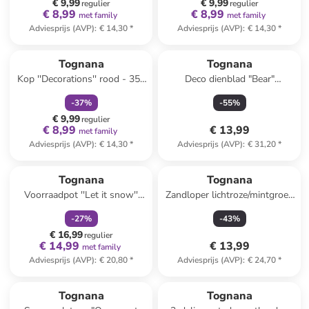
€ 9,99
€ 9,99
regulier
regulier
€ 8,99
€ 8,99
met family
met family
Adviesprijs (AVP)
:
€ 14,30
*
Adviesprijs (AVP)
:
€ 14,30
*
family
korting
Tognana
Tognana
Kop ''Decorations'' rood - 350
Deco dienblad "Bear"
ml
zilverkleurig/goudkleurig -
-
37
%
-
55
%
(H)21 x Ø 18 cm
€ 9,99
regulier
€ 8,99
€ 13,99
met family
Adviesprijs (AVP)
:
€ 14,30
*
Adviesprijs (AVP)
:
€ 31,20
*
family
korting
Tognana
Tognana
Voorraadpot ''Let it snow''
Zandloper lichtroze/mintgroen
wit/groen - 600 ml
- (H)26 cm
-
27
%
-
43
%
€ 16,99
regulier
€ 14,99
€ 13,99
met family
Adviesprijs (AVP)
:
€ 20,80
*
Adviesprijs (AVP)
:
€ 24,70
*
Tognana
Tognana