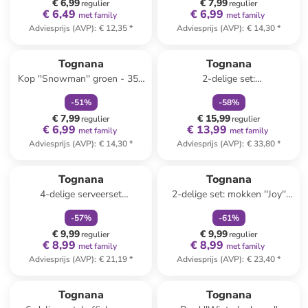
€ 6,99
€ 7,99
regulier
regulier
€ 6,49
€ 6,99
met family
met family
Adviesprijs (AVP)
:
€ 12,35
*
Adviesprijs (AVP)
:
€ 14,30
*
family
korting
family
korting
Tognana
Tognana
Kop ''Snowman'' groen - 350
2-delige set:
ml
champagneglazen ''Iride''
-
51
%
-
58
%
beige - 230 ml
€ 7,99
€ 15,99
regulier
regulier
€ 6,99
€ 13,99
met family
met family
Adviesprijs (AVP)
:
€ 14,30
*
Adviesprijs (AVP)
:
€ 33,80
*
family
korting
family
korting
Tognana
Tognana
4-delige serveerset
2-delige set: mokken ''Joy''
bruin/beige - (L)32 cm
wit/rood - 550 ml
-
57
%
-
61
%
€ 9,99
€ 9,99
regulier
regulier
€ 8,99
€ 8,99
met family
met family
Adviesprijs (AVP)
:
€ 21,19
*
Adviesprijs (AVP)
:
€ 23,40
*
family
korting
family
korting
Tognana
Tognana