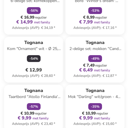
6-delige set: koffiekoppen
Bord ''Winter's dream''
''Madison'' wit/groen/rood -
groen/wit - Ø 30 cm
-
56
%
-
53
%
80 ml
€ 16,99
€ 8,99
regulier
regulier
€ 14,99
€ 7,99
met family
met family
Adviesprijs (AVP)
:
€ 34,19
*
Adviesprijs (AVP)
:
€ 17,16
*
family
korting
Tognana
Tognana
Kom "Ornament" wit - Ø 25,5
2-delige set: mokken ''Candy
cm
Twist'' rood/groen - 370 ml
-
54
%
-
49
%
€ 7,49
regulier
€ 12,99
€ 6,49
met family
Adviesprijs (AVP)
:
€ 28,60
*
Adviesprijs (AVP)
:
€ 12,87
*
family
korting
family
korting
Tognana
Tognana
Taartbord ''Atollo Finlandia''
Mok ''Darling'' wit/groen - 430
meerkleurig - Ø 31 cm
ml
-
57
%
-
35
%
€ 10,99
€ 10,99
regulier
regulier
€ 9,99
€ 9,99
met family
met family
Adviesprijs (AVP)
:
€ 23,40
*
Adviesprijs (AVP)
:
€ 15,60
*