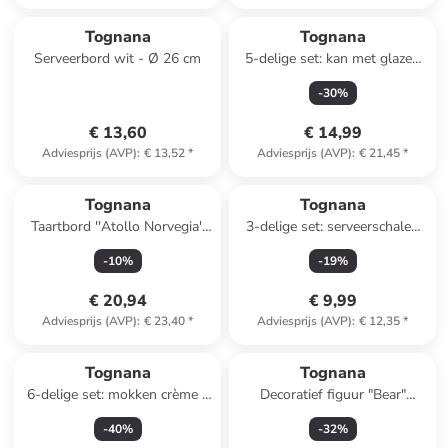
Tognana
Tognana
Serveerbord wit - Ø 26 cm
5-delige set: kan met glazen
"Lyra"
-
30
%
€ 13,60
€ 14,99
Adviesprijs (AVP)
:
€ 13,52
*
Adviesprijs (AVP)
:
€ 21,45
*
Tognana
Tognana
Taartbord ''Atollo Norvegia''
3-delige set: serveerschalen
meerkleurig - Ø 31 cm
"Ornament Pearl" wit - (L)27,5
-
10
%
-
19
%
cm
€ 20,94
€ 9,99
Adviesprijs (AVP)
:
€ 23,40
*
Adviesprijs (AVP)
:
€ 12,35
*
Tognana
Tognana
6-delige set: mokken crème -
Decoratief figuur "Bear"
470 ml
meerkleurig - (B)14 x (H)21 x
-
40
%
-
32
%
(D)9 cm