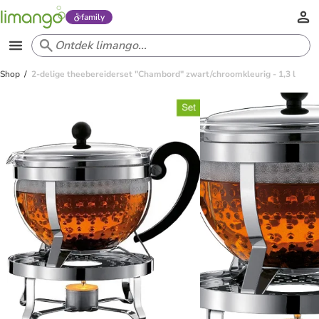
family
Shop
2-delige theebereiderset "Chambord" zwart/chroomkleurig - 1,3 l