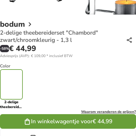
bodum
2-delige theebereiderset "Chambord"
zwart/chroomkleurig - 1,3 l
€ 44,99
-
58
%
Adviesprijs (AVP)
:
€ 109,00
*
inclusief BTW
Color
2-delige
theebereiderset
"Chambord"
Waarom veranderen de prijzen?
zwart/chroomkleurig
In winkelwagentje voor
€ 44,99
- 1,3 l