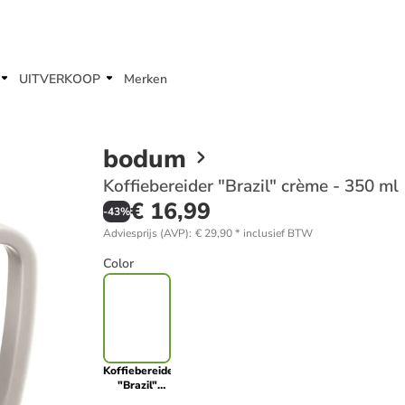
UITVERKOOP
Merken
bodum
Koffiebereider "Brazil" crème - 350 ml
€ 16,99
-
43
%
Adviesprijs (AVP)
:
€ 29,90
*
inclusief BTW
Color
Koffiebereider
"Brazil"
crème - 350