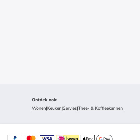
Ontdek ook
:
Wonen
|
Keuken
|
Servies
|
Thee- & Koffieekannen