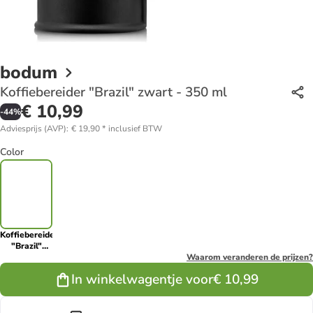
bodum
Koffiebereider "Brazil" zwart - 350 ml
€ 10,99
-
44
%
Adviesprijs (AVP)
:
€ 19,90
*
inclusief BTW
Color
Koffiebereider
"Brazil"
zwart - 350
Waarom veranderen de prijzen?
ml
In winkelwagentje voor
€ 10,99