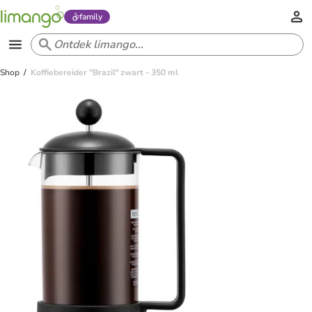
family
Shop
Koffiebereider "Brazil" zwart - 350 ml