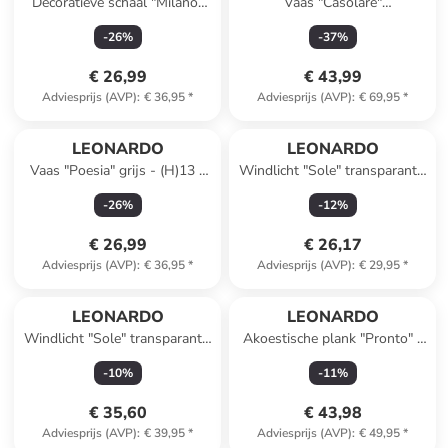
Decoratieve schaal "Milano"
Vaas "Casolare"
bordeaux - (B)23 x (H)23 cm
transparant/bruin - (H)50 cm
-
26
%
-
37
%
€ 26,99
€ 43,99
Adviesprijs (AVP)
:
€ 36,95
*
Adviesprijs (AVP)
:
€ 69,95
*
LEONARDO
LEONARDO
Vaas "Poesia" grijs - (H)13 x
Windlicht "Sole" transparant -
Ø 15 cm
(H)22 x Ø 21 cm
-
26
%
-
12
%
€ 26,99
€ 26,17
Adviesprijs (AVP)
:
€ 36,95
*
Adviesprijs (AVP)
:
€ 29,95
*
LEONARDO
LEONARDO
Windlicht "Sole" transparant -
Akoestische plank "Pronto" -
(H)32 x Ø 23 cm
(B)22 x (H)13 x (D)12 cm
-
10
%
-
11
%
€ 35,60
€ 43,98
Adviesprijs (AVP)
:
€ 39,95
*
Adviesprijs (AVP)
:
€ 49,95
*