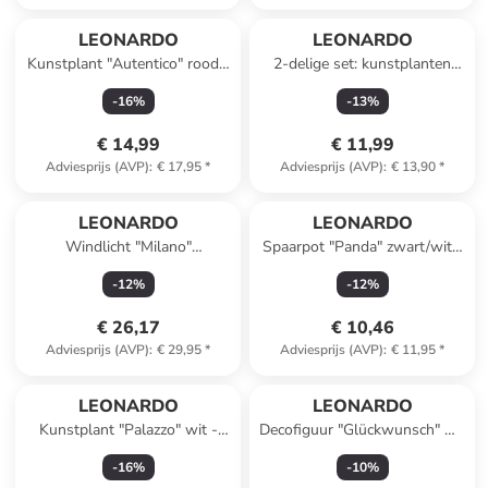
LEONARDO
LEONARDO
Kunstplant "Autentico" rood -
2-delige set: kunstplanten
(L)55 cm
"Sea Holly" rood - (L)65 cm
-
16
%
-
13
%
€ 14,99
€ 11,99
Adviesprijs (AVP)
:
€ 17,95
*
Adviesprijs (AVP)
:
€ 13,90
*
LEONARDO
LEONARDO
Windlicht "Milano"
Spaarpot "Panda" zwart/wit -
transparant - (H)18 x Ø 15,7
(H)12 x Ø 9 cm
-
12
%
-
12
%
cm
€ 26,17
€ 10,46
Adviesprijs (AVP)
:
€ 29,95
*
Adviesprijs (AVP)
:
€ 11,95
*
LEONARDO
LEONARDO
Kunstplant "Palazzo" wit -
Decofiguur "Glückwunsch" wit
(L)60 cm
- (B)20 x (H)19 cm
-
16
%
-
10
%