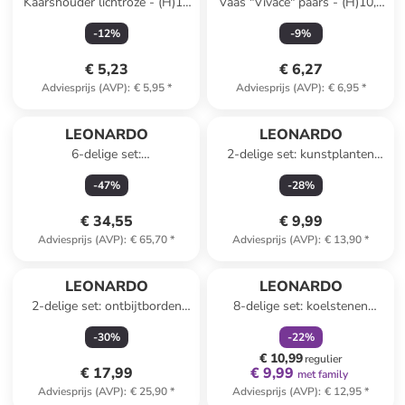
Kaarshouder lichtroze - (H)11
Vaas "Vivace" paars - (H)10,5
x Ø 6 cm
x Ø 5,7 cm
-
12
%
-
9
%
€ 5,23
€ 6,27
Adviesprijs (AVP)
:
€ 5,95
*
Adviesprijs (AVP)
:
€ 6,95
*
LEONARDO
LEONARDO
6-delige set:
2-delige set: kunstplanten
champagneglazen "Poesia"
"Sea Holly" paars - (L)65 cm
-
47
%
-
28
%
grijs - 250 ml
€ 34,55
€ 9,99
Adviesprijs (AVP)
:
€ 65,70
*
Adviesprijs (AVP)
:
€ 13,90
*
family
korting
LEONARDO
LEONARDO
2-delige set: ontbijtborden
8-delige set: koelstenen
"Matera" beige - Ø 23 cm
"Spiritii" grijs - (H)2 cm
-
30
%
-
22
%
€ 10,99
regulier
€ 17,99
€ 9,99
met family
Adviesprijs (AVP)
:
€ 25,90
*
Adviesprijs (AVP)
:
€ 12,95
*