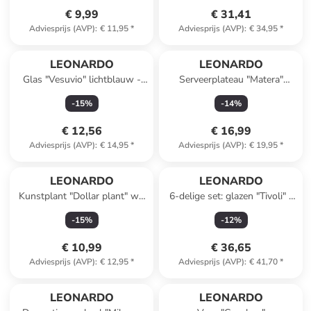
€ 9,99
€ 31,41
Adviesprijs (AVP)
:
€ 11,95
*
Adviesprijs (AVP)
:
€ 34,95
*
Reeds in een ander winkelwagentje
Reeds in een ander winkelwagentje
LEONARDO
LEONARDO
Glas "Vesuvio" lichtblauw -
Serveerplateau "Matera"
330 ml
blauw - (B)22 x (H)12 cm
-
15
%
-
14
%
€ 12,56
€ 16,99
Adviesprijs (AVP)
:
€ 14,95
*
Adviesprijs (AVP)
:
€ 19,95
*
LEONARDO
LEONARDO
Kunstplant "Dollar plant" wit
6-delige set: glazen "Tivoli" -
- (L)86 cm
360 ml
-
15
%
-
12
%
€ 10,99
€ 36,65
Adviesprijs (AVP)
:
€ 12,95
*
Adviesprijs (AVP)
:
€ 41,70
*
LEONARDO
LEONARDO