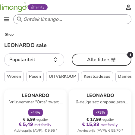
family
Shop
LEONARDO sale
1
Populariteit
Alle filters
Wonen
Pasen
UITVERKOOP
Kerstcadeaus
Dames
family
korting
family
korting
LEONARDO
LEONARDO
Vrijzwemmer "Orca" zwart -
6-delige set: grappaglazen
(L)15 cm
"Boccio" - 210 ml
-
44
%
-
73
%
€ 5,99
€ 17,99
regulier
regulier
€ 5,49
€ 15,99
met family
met family
Adviesprijs (AVP)
:
€ 9,95
*
Adviesprijs (AVP)
:
€ 59,70
*