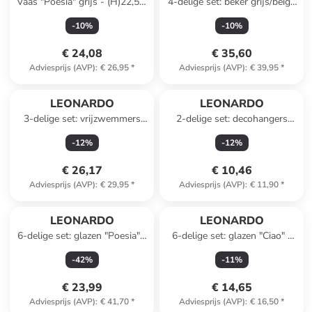
Vaas "Poesia" grijs - (H)22,5 x
4-delige set: beker grijs/beige
Ø 19 cm
- 330 ml
-
10
%
-
10
%
€ 24,08
€ 35,60
Adviesprijs (AVP)
:
€ 26,95
*
Adviesprijs (AVP)
:
€ 39,95
*
LEONARDO
LEONARDO
3-delige set: vrijzwemmers
2-delige set: decohangers
"Clownvis Dolfijn Vis''
lichtroze/paars - (L)7 cm
-
12
%
-
12
%
meerkleurig - (L)21 cm
€ 26,17
€ 10,46
Adviesprijs (AVP)
:
€ 29,95
*
Adviesprijs (AVP)
:
€ 11,90
*
LEONARDO
LEONARDO
6-delige set: glazen "Poesia" -
6-delige set: glazen "Ciao" -
380 ml
215 ml
-
42
%
-
11
%
€ 23,99
€ 14,65
Adviesprijs (AVP)
:
€ 41,70
*
Adviesprijs (AVP)
:
€ 16,50
*