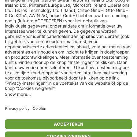
limango
Veilig winkelen
Klantenservice
Shop
Acties
limango.de
limango.pl