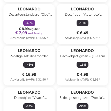
family
korting
LEONARDO
LEONARDO
Decanteerstandaard "Ciao"
Decofiguur "Autentico"
zilverkleurig - (H)25 cm
lichtbruin/rood - (H)8,5 cm
-
46
%
-
18
%
€ 8,99
regulier
€ 7,99
€ 6,49
met family
Adviesprijs (AVP)
:
€ 14,95
*
Adviesprijs (AVP)
:
€ 7,95
*
LEONARDO
LEONARDO
2-delige set: dinerborden
Deco-object groen - (L)90 cm
"Matera" beige - Ø 27 cm
-
46
%
-
16
%
€ 16,99
€ 4,99
Adviesprijs (AVP)
:
€ 31,90
*
Adviesprijs (AVP)
:
€ 5,95
*
LEONARDO
LEONARDO
Decoobject "Vivace"
6-delige set: glazen "Poesia" -
transparant/lichtroze/paars -
460 ml
-
33
%
-
35
%
(B)9 x (H)7 x (D)4 cm