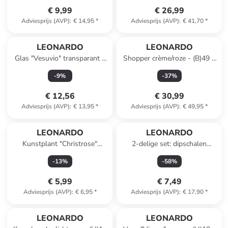
€ 9,99
€ 26,99
Adviesprijs (AVP)
:
€ 14,95
*
Adviesprijs (AVP)
:
€ 41,70
*
LEONARDO
LEONARDO
Glas "Vesuvio" transparant -
Shopper crème/roze - (B)49 x
330 ml
(H)34 x (D)17 cm
-
9
%
-
37
%
€ 12,56
€ 30,99
Adviesprijs (AVP)
:
€ 13,95
*
Adviesprijs (AVP)
:
€ 49,95
*
LEONARDO
LEONARDO
Kunstplant "Christrose"
2-delige set: dipschalen
donkerrood - (L)29 cm
"Matera" blauw - Ø 8 cm
-
13
%
-
58
%
€ 5,99
€ 7,49
Adviesprijs (AVP)
:
€ 6,95
*
Adviesprijs (AVP)
:
€ 17,90
*
LEONARDO
LEONARDO