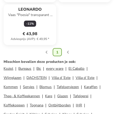
LEONARDO
Vaas "Poesia" transparant -
(H)35 x Ø 17 cm
-
11
%
€ 43,98
Adviesprijs (AVP)
:
€ 49,95
*
1
Misschien bevallen deze producten je ook
:
Koziol
Bureaus
Bic
every ware
El Caballo
Wijnglazen
DACHSTEIN
Villa d´Este
Villa d´Este
Kommen
Servies
Blomus
Tafelserviezen
Karaffen
Thee- & Koffieekannen
Kare
Glazen
Tafelgerei
Koffiekoppen
Tognana
Ontbijtborden
IHR