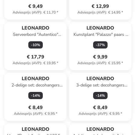
€ 9,49
€ 12,99
Adviesprijs (AVP)
:
€ 11,70
*
Adviesprijs (AVP)
:
€ 14,95
*
LEONARDO
LEONARDO
Serveerbord "Autentico"
Kunstplant "Palazzo" paars -
wit/goudkleurig - Ø 32 cm
(L)70 cm
-
10
%
-
37
%
€ 17,79
€ 9,99
Adviesprijs (AVP)
:
€ 19,95
*
Adviesprijs (AVP)
:
€ 15,95
*
LEONARDO
LEONARDO
2-delige set: decohangers
3-delige set: decohangers
"Luminosa" paars/grijs - Ø 6
lichtroze/zwart/geel - Ø 8 cm
-
14
%
-
14
%
cm
€ 8,49
€ 8,49
Adviesprijs (AVP)
:
€ 9,95
*
Adviesprijs (AVP)
:
€ 9,95
*
LEONARDO
LEONARDO