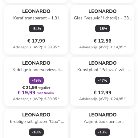
LEONARDO
LEONARDO
Karaf transparant - 1,3 l
Glas "Vesuvio" lichtgrijs - 330
ml
-
54
%
-
15
%
€ 17,99
€ 12,56
Adviesprijs (AVP)
:
€ 39,95
*
Adviesprijs (AVP)
:
€ 14,95
*
family
korting
LEONARDO
LEONARDO
3-delige kinderserviesset
Kunstplant "Palazzo" wit -
"Heelal" wit/donkerblauw
(L)85 cm
-
49
%
-
47
%
€ 21,99
regulier
€ 19,99
€ 12,99
met family
Adviesprijs (AVP)
:
€ 39,95
*
Adviesprijs (AVP)
:
€ 24,95
*
LEONARDO
LEONARDO
6-delige set: glazen "Ciao" -
Azijn-/oliedispenser
215 ml
transparant - (H)15,7 x Ø 11
-
18
%
-
13
%
cm