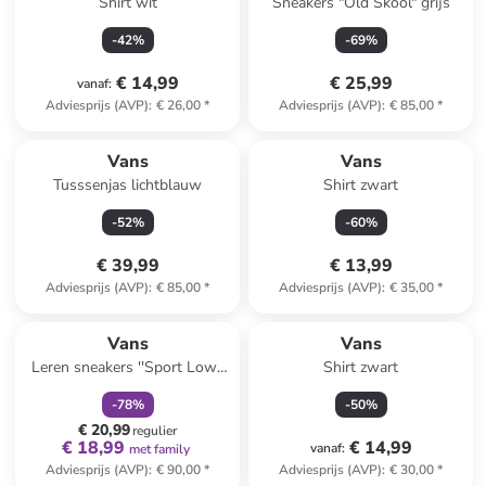
Shirt wit
Sneakers "Old Skool" grijs
-
42
%
-
69
%
€ 14,99
€ 25,99
vanaf
:
Adviesprijs (AVP)
:
€ 26,00
*
Adviesprijs (AVP)
:
€ 85,00
*
Vans
Vans
Tusssenjas lichtblauw
Shirt zwart
-
52
%
-
60
%
€ 39,99
€ 13,99
Adviesprijs (AVP)
:
€ 85,00
*
Adviesprijs (AVP)
:
€ 35,00
*
family
korting
Vans
Vans
Leren sneakers ''Sport Low''
Shirt zwart
groen
-
78
%
-
50
%
€ 20,99
regulier
€ 18,99
€ 14,99
vanaf
:
met family
Adviesprijs (AVP)
:
€ 90,00
*
Adviesprijs (AVP)
:
€ 30,00
*