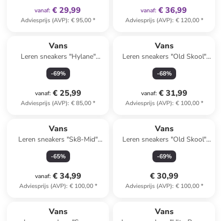
€ 29,99
€ 36,99
vanaf
:
vanaf
:
Adviesprijs (AVP)
:
€ 95,00
*
Adviesprijs (AVP)
:
€ 120,00
*
Vans
Vans
Leren sneakers "Hylane"
Leren sneakers "Old Skool"
zwart/crème
zwart
-
69
%
-
68
%
€ 25,99
€ 31,99
vanaf
:
vanaf
:
Adviesprijs (AVP)
:
€ 85,00
*
Adviesprijs (AVP)
:
€ 100,00
*
Vans
Vans
Leren sneakers "Sk8-Mid"
Leren sneakers "Old Skool"
zwart
lichtroze
-
65
%
-
69
%
€ 34,99
€ 30,99
vanaf
:
Adviesprijs (AVP)
:
€ 100,00
*
Adviesprijs (AVP)
:
€ 100,00
*
family
exclusief
family
korting
Vans
Vans