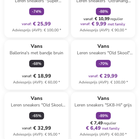
Leren sneakers "Super
Leren sneakers "UltraRange
Lowpro" beige
Hi V MTE-1" lichtbruin
-
74
%
-
88
%
€ 10,99
vanaf
:
regulier
€ 25,99
€ 9,99
vanaf
:
vanaf
:
met family
Adviesprijs (AVP)
:
€ 100,00
*
Adviesprijs (AVP)
:
€ 90,00
*
family
exclusief
Vans
Vans
Ballerina's met bandje bruin
Leren sneakers "Old Skool"
zilverkleurig
-
68
%
-
70
%
€ 18,99
€ 29,99
vanaf
:
vanaf
:
Adviesprijs (AVP)
:
€ 60,00
*
Adviesprijs (AVP)
:
€ 100,00
*
family
korting
Vans
Vans
Leren sneakers "Old Skool
Leren sneakers "SK8-Hi" grijs
Platform" zwart/wit
-
65
%
-
89
%
€ 7,49
regulier
€ 32,99
€ 6,49
vanaf
:
met family
Adviesprijs (AVP)
:
€ 95,00
*
Adviesprijs (AVP)
:
€ 60,00
*