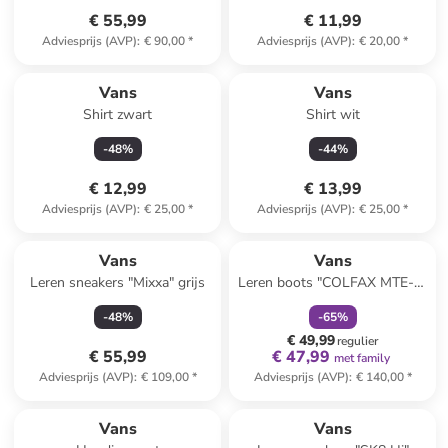
€ 55,99
€ 11,99
Adviesprijs (AVP)
:
€ 90,00
*
Adviesprijs (AVP)
:
€ 20,00
*
Vans
Vans
Shirt zwart
Shirt wit
-
48
%
-
44
%
€ 12,99
€ 13,99
Adviesprijs (AVP)
:
€ 25,00
*
Adviesprijs (AVP)
:
€ 25,00
*
family
korting
Vans
Vans
Leren sneakers "Mixxa" grijs
Leren boots "COLFAX MTE-1"
zwart
-
48
%
-
65
%
€ 49,99
regulier
€ 55,99
€ 47,99
met family
Adviesprijs (AVP)
:
€ 109,00
*
Adviesprijs (AVP)
:
€ 140,00
*
Vans
Vans