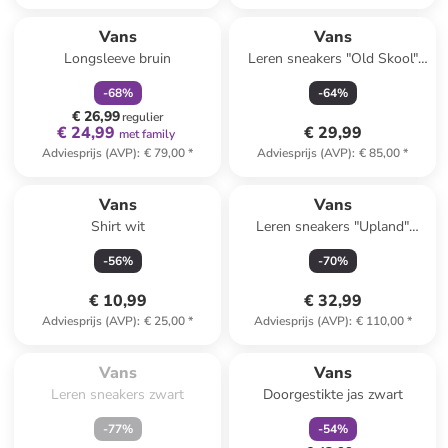
family
korting
Vans
Vans
Longsleeve bruin
Leren sneakers "Old Skool"
beige
-
68
%
-
64
%
€ 26,99
regulier
€ 24,99
€ 29,99
met family
Adviesprijs (AVP)
:
€ 79,00
*
Adviesprijs (AVP)
:
€ 85,00
*
Vans
Vans
Shirt wit
Leren sneakers "Upland"
groen
-
56
%
-
70
%
€ 10,99
€ 32,99
Adviesprijs (AVP)
:
€ 25,00
*
Adviesprijs (AVP)
:
€ 110,00
*
Te laat. Het product is 
family
korting
uitverkocht.
Vans
Vans
Leren sneakers zwart
Doorgestikte jas zwart
-
77
%
-
54
%