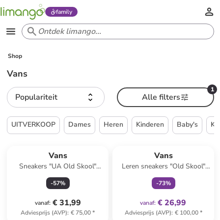
family
Shop
Vans
1
Populariteit
Alle filters
UITVERKOOP
Dames
Heren
Kinderen
Baby's
Ke
family
exclusief
Vans
Vans
Sneakers "UA Old Skool"
Leren sneakers "Old Skool"
zwart
beige
-
57
%
-
73
%
€ 31,99
€ 26,99
vanaf
:
vanaf
:
Adviesprijs (AVP)
:
€ 75,00
*
Adviesprijs (AVP)
:
€ 100,00
*