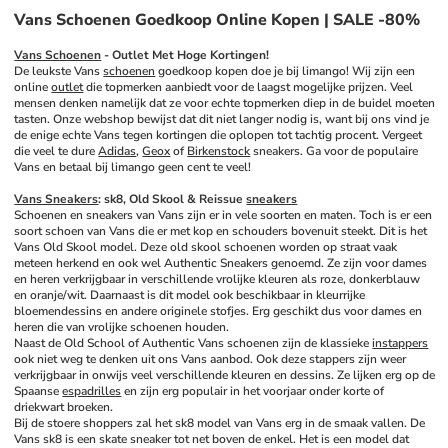
Vans Schoenen Goedkoop Online Kopen | SALE -80%
Vans Schoenen
 - Outlet Met Hoge Kortingen!
De leukste Vans 
schoenen
 goedkoop kopen doe je bij limango! Wij zijn een 
online 
outlet
 die topmerken aanbiedt voor de laagst mogelijke prijzen. Veel 
mensen denken namelijk dat ze voor echte topmerken diep in de buidel moeten 
tasten. Onze webshop bewijst dat dit niet langer nodig is, want bij ons vind je 
de enige echte Vans tegen kortingen die oplopen tot tachtig procent. Vergeet 
die veel te dure 
Adidas
, 
Geox
 of 
Birkenstock
 sneakers. Ga voor de populaire 
Vans en betaal bij limango geen cent te veel!
Vans Sneakers
: sk8, Old Skool & Reissue 
sneakers
Schoenen en sneakers van Vans zijn er in vele soorten en maten. Toch is er een 
soort schoen van Vans die er met kop en schouders bovenuit steekt. Dit is het 
Vans Old Skool model. Deze old skool schoenen worden op straat vaak 
meteen herkend en ook wel Authentic Sneakers genoemd. Ze zijn voor dames 
en heren verkrijgbaar in verschillende vrolijke kleuren als roze, donkerblauw 
en oranje/wit. Daarnaast is dit model ook beschikbaar in kleurrijke 
bloemendessins en andere originele stofjes. Erg geschikt dus voor dames en 
heren die van vrolijke schoenen houden. 
Naast de Old School of Authentic Vans schoenen zijn de klassieke 
instappers
ook niet weg te denken uit ons Vans aanbod. Ook deze stappers zijn weer 
verkrijgbaar in onwijs veel verschillende kleuren en dessins. Ze lijken erg op de 
Spaanse 
espadrilles
 en zijn erg populair in het voorjaar onder korte of 
driekwart broeken. 
Bij de stoere shoppers zal het sk8 model van Vans erg in de smaak vallen. De 
Vans sk8 is een skate sneaker tot net boven de enkel. Het is een model dat 