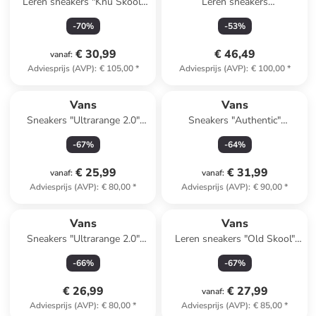
Leren sneakers "Knu Skool"
Leren sneakers
wit
beige/kaki/Khaki
-
70
%
-
53
%
€ 30,99
€ 46,49
vanaf
:
Adviesprijs (AVP)
:
€ 105,00
*
Adviesprijs (AVP)
:
€ 100,00
*
Vans
Vans
Sneakers "Ultrarange 2.0"
Sneakers "Authentic"
zwart
lichtblauw
-
67
%
-
64
%
€ 25,99
€ 31,99
vanaf
:
vanaf
:
Adviesprijs (AVP)
:
€ 80,00
*
Adviesprijs (AVP)
:
€ 90,00
*
Vans
Vans
Sneakers "Ultrarange 2.0"
Leren sneakers "Old Skool"
beige
oranje
-
66
%
-
67
%
€ 26,99
€ 27,99
vanaf
:
Adviesprijs (AVP)
:
€ 80,00
*
Adviesprijs (AVP)
:
€ 85,00
*