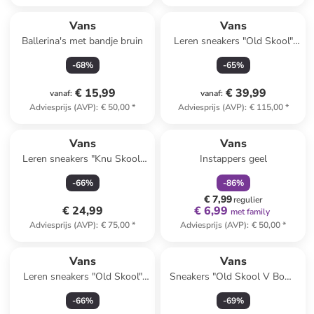
Vans
Vans
Ballerina's met bandje bruin
Leren sneakers "Old Skool"
wit/zwart
-
68
%
-
65
%
€ 15,99
€ 39,99
vanaf
:
vanaf
:
Adviesprijs (AVP)
:
€ 50,00
*
Adviesprijs (AVP)
:
€ 115,00
*
family
korting
Vans
Vans
Leren sneakers "Knu Skool"
Instappers geel
donkerblauw/wit
-
66
%
-
86
%
€ 7,99
regulier
€ 24,99
€ 6,99
met family
Adviesprijs (AVP)
:
€ 75,00
*
Adviesprijs (AVP)
:
€ 50,00
*
Vans
Vans
Leren sneakers "Old Skool"
Sneakers "Old Skool V Bow"
lichtroze
roze
-
66
%
-
69
%