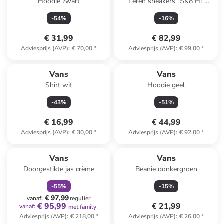
Hoodie zwart
Leren sneakers "SK8 Hi"
lichtbruin
-
54
%
-
16
%
€ 31,99
€ 82,99
Adviesprijs (AVP)
:
€ 70,00
*
Adviesprijs (AVP)
:
€ 99,00
*
Vans
Vans
Shirt wit
Hoodie geel
-
43
%
-
51
%
€ 16,99
€ 44,99
Adviesprijs (AVP)
:
€ 30,00
*
Adviesprijs (AVP)
:
€ 92,00
*
family
korting
Vans
Vans
Doorgestikte jas crème
Beanie donkergroen
-
55
%
-
15
%
€ 97,99
vanaf
:
regulier
€ 95,99
€ 21,99
vanaf
:
met family
Adviesprijs (AVP)
:
€ 218,00
*
Adviesprijs (AVP)
:
€ 26,00
*