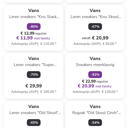
family
korting
Reeds in een ander winkelwagentje
Vans
Vans
Leren sneakers "Knu Stack"
Leren sneakers "Knu Skool"
lichtroze/wit
lichtroze/paars
-
89
%
-
67
%
€ 12,99
regulier
€ 11,99
€ 20,99
vanaf
:
met family
Adviesprijs (AVP)
:
€ 110,00
*
Adviesprijs (AVP)
:
€ 65,00
*
family
korting
Reeds in een ander winkelwagentje
Vans
Vans
Leren sneakers "Super
Sneakers meerkleurig
Lowpro" lichtblauw
-
70
%
-
83
%
€ 22,99
regulier
€ 29,99
€ 20,99
met family
Adviesprijs (AVP)
:
€ 100,00
*
Adviesprijs (AVP)
:
€ 128,00
*
Vans
Vans
Leren sneakers "Old Skool"
Rugzak "Old Skool Cinch"
oranje/rood
zwart - (B)33 x (H)51 x (D)15
-
65
%
-
54
%
cm