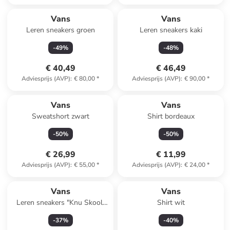
Vans
Vans
Leren sneakers groen
Leren sneakers kaki
-
49
%
-
48
%
€ 40,49
€ 46,49
Adviesprijs (AVP)
:
€ 80,00
*
Adviesprijs (AVP)
:
€ 90,00
*
Vans
Vans
Sweatshort zwart
Shirt bordeaux
-
50
%
-
50
%
€ 26,99
€ 11,99
Adviesprijs (AVP)
:
€ 55,00
*
Adviesprijs (AVP)
:
€ 24,00
*
Vans
Vans
Leren sneakers "Knu Skool"
Shirt wit
lichtbruin
-
37
%
-
40
%