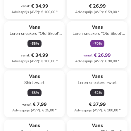
€ 34,99
€ 26,99
vanaf
:
Adviesprijs (AVP)
:
€ 100,00
*
Adviesprijs (AVP)
:
€ 59,00
*
family
exclusief
Vans
Vans
Leren sneakers "Old Skool"
Leren sneakers "Old Skool"
lichtbruin
lichtroze/rood
-
65
%
-
70
%
€ 34,99
€ 26,99
vanaf
:
vanaf
:
Adviesprijs (AVP)
:
€ 100,00
*
Adviesprijs (AVP)
:
€ 90,00
*
Vans
Vans
Shirt zwart
Leren sneakers zwart
-
68
%
-
62
%
€ 7,99
€ 37,99
vanaf
:
Adviesprijs (AVP)
:
€ 25,00
*
Adviesprijs (AVP)
:
€ 100,00
*
family
korting
Vans
Vans