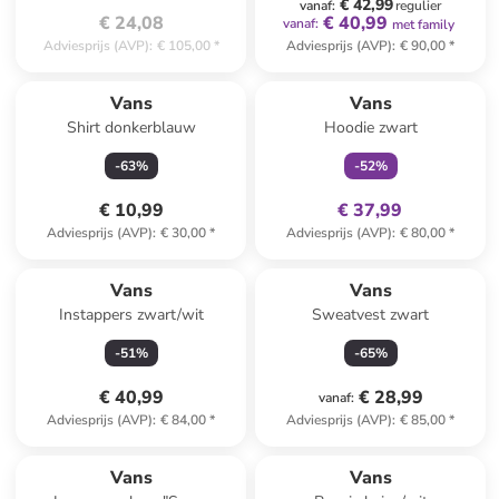
€ 42,99
vanaf
:
regulier
€ 24,08
€ 40,99
vanaf
:
met family
Adviesprijs (AVP)
:
€ 105,00
*
Adviesprijs (AVP)
:
€ 90,00
*
family
exclusief
Vans
Vans
Shirt donkerblauw
Hoodie zwart
-
63
%
-
52
%
€ 10,99
€ 37,99
Adviesprijs (AVP)
:
€ 30,00
*
Adviesprijs (AVP)
:
€ 80,00
*
Vans
Vans
Instappers zwart/wit
Sweatvest zwart
-
51
%
-
65
%
€ 40,99
€ 28,99
vanaf
:
Adviesprijs (AVP)
:
€ 84,00
*
Adviesprijs (AVP)
:
€ 85,00
*
Vans
Vans