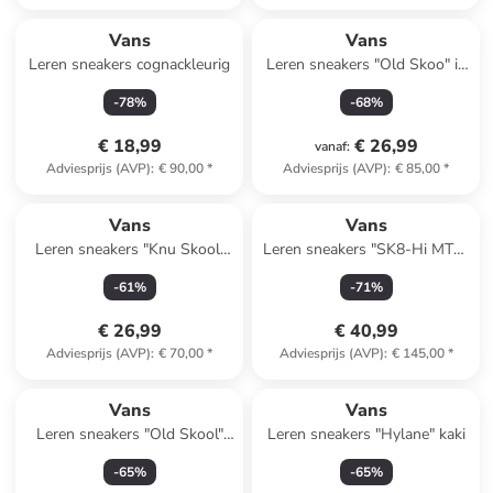
Vans
Vans
Leren sneakers cognackleurig
Leren sneakers "Old Skoo" in
Rostbraun
-
78
%
-
68
%
€ 18,99
€ 26,99
vanaf
:
Adviesprijs (AVP)
:
€ 90,00
*
Adviesprijs (AVP)
:
€ 85,00
*
Vans
Vans
Leren sneakers "Knu Skool"
Leren sneakers "SK8-Hi MTE-
lichtroze
2" zwart
-
61
%
-
71
%
€ 26,99
€ 40,99
Adviesprijs (AVP)
:
€ 70,00
*
Adviesprijs (AVP)
:
€ 145,00
*
Vans
Vans
Leren sneakers "Old Skool"
Leren sneakers "Hylane" kaki
beige
-
65
%
-
65
%