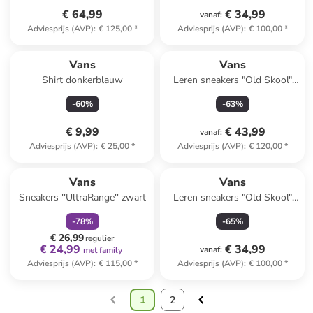
€ 64,99
€ 34,99
vanaf
:
Adviesprijs (AVP)
:
€ 125,00
*
Adviesprijs (AVP)
:
€ 100,00
*
Vans
Vans
Shirt donkerblauw
Leren sneakers "Old Skool"
wit
-
60
%
-
63
%
€ 9,99
€ 43,99
vanaf
:
Adviesprijs (AVP)
:
€ 25,00
*
Adviesprijs (AVP)
:
€ 120,00
*
family
korting
Reeds in een ander winkelwagentje
Vans
Vans
Sneakers ''UltraRange'' zwart
Leren sneakers "Old Skool"
beige/zwart
-
78
%
-
65
%
€ 26,99
regulier
€ 24,99
€ 34,99
vanaf
:
met family
Adviesprijs (AVP)
:
€ 115,00
*
Adviesprijs (AVP)
:
€ 100,00
*
1
2