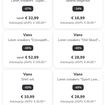
Leren sneakers "Super
Beanie beige/wit
Lowpro" roze/groen
-
67
%
-
34
%
€ 32,99
€ 16,99
vanaf
:
Adviesprijs (AVP)
:
€ 100,00
*
Adviesprijs (AVP)
:
€ 26,00
*
Vans
Vans
Leren sneakers "Crosspath
Leren sneakers "Old Skool"
XC" oranje
lichtroze
-
65
%
-
65
%
€ 52,99
€ 28,99
vanaf
:
Adviesprijs (AVP)
:
€ 155,00
*
Adviesprijs (AVP)
:
€ 85,00
*
Vans
Vans
Shirt wit
Leren sneakers "Sport Low"
beige
-
63
%
-
69
%
€ 10,99
€ 28,99
Adviesprijs (AVP)
:
€ 30,00
*
Adviesprijs (AVP)
:
€ 95,00
*