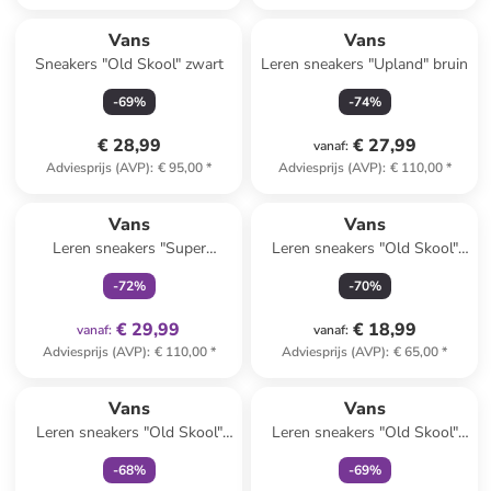
Vans
Vans
Sneakers "Old Skool" zwart
Leren sneakers "Upland" bruin
-
69
%
-
74
%
€ 28,99
€ 27,99
vanaf
:
Adviesprijs (AVP)
:
€ 95,00
*
Adviesprijs (AVP)
:
€ 110,00
*
family
exclusief
Vans
Vans
Leren sneakers "Super
Leren sneakers "Old Skool"
Lowpro" bruin
kaki
-
72
%
-
70
%
€ 29,99
€ 18,99
vanaf
:
vanaf
:
Adviesprijs (AVP)
:
€ 110,00
*
Adviesprijs (AVP)
:
€ 65,00
*
family
exclusief
family
exclusief
Vans
Vans
Leren sneakers "Old Skool"
Leren sneakers "Old Skool"
crème
groen
-
68
%
-
69
%