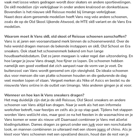
vaak met losse veters gedragen wordt door skaters en andere sportievelingen. 
De sk8 modellen zijn verkrijgbaar in onder andere knalrood en donkerblauw. 
Bovendien is het nieuwe sk8 Reissue model bij limango verkrijgbaar. 
Naast deze alom geroemde modellen heeft Vans nog vele andere schoenen, 
zoals de op de Old Skool lijkende Atwood, de MTE sk8 variant en de Vans Era 
modellen.
Waarom moet ik Vans sk8, old skool of Reissue schoenen aanschaffen?
Vans is al jaren een vooraanstaand merk binnen de schoenenwereld. Over de 
hele wereld dragen mensen de bekende instappers en sk8, Old School en Era 
sneakers. Ook staat het schoenenmerk bekend om hun lange 
houdbaarheidsdatum. Dat ze jaren meegaan is vaker regel dan uitzondering. En 
hoe langer je jouw Vans draagt, hoe fijner ze lopen. De schoenen hebben 
namelijk een goed voetbed dat zich aanpast naar de vorm van je voet. De 
buitenzool van Vans wordt geroemd om zijn stevigheid. De ideale schoenen 
dus voor mensen die van platte schoenen houden en die gedurende de dag 
veel moeten lopen of staan. Vergeet merken als Nike of Asics en bestel nu de 
nieuwste Vans online in de outlet van limango. Vele anderen gingen je al voor. 
Wanneer en hoe kan ik Vans sneakers dragen?
Het mag duidelijk zijn dat je de sk8 Reissue, Old Skool sneakers en andere 
schoenen van Vans altijd kan dragen. Naar je werk als het een informele 
werksfeer betreft, naar feestjes en zelfs als je op stap gaat. Tijdens het stappen 
worden Vans wellicht vies, maar gooi ze na het feesten in de wasmachine en je 
Vans komen er weer als nieuw uit! Daarnaast combineer je Vans met allerlei 
kledingstukken. Dames dragen ze gerust onder een 
jurk
 voor een nonchalante 
look, en mannen combineren ze uiteraard met een stoere 
jeans
 of chino. Als je 
kiest voor Vans schoenen met een opvallend dessin, houd dan de rest van je 