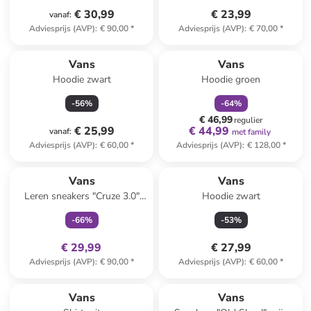
€ 30,99
€ 23,99
vanaf
:
Adviesprijs (AVP)
:
€ 90,00
*
Adviesprijs (AVP)
:
€ 70,00
*
family
korting
Vans
Vans
Hoodie zwart
Hoodie groen
-
56
%
-
64
%
€ 46,99
regulier
€ 25,99
€ 44,99
vanaf
:
met family
Adviesprijs (AVP)
:
€ 60,00
*
Adviesprijs (AVP)
:
€ 128,00
*
family
exclusief
Vans
Vans
Leren sneakers "Cruze 3.0"
Hoodie zwart
zwart/wit
-
66
%
-
53
%
€ 29,99
€ 27,99
Adviesprijs (AVP)
:
€ 90,00
*
Adviesprijs (AVP)
:
€ 60,00
*
Vans
Vans