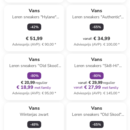
Vans
Vans
Leren sneakers "Hylane"
Leren sneakers "Authentic"
camel
zwart
-
42
%
-
65
%
€ 51,99
€ 34,99
vanaf
:
Adviesprijs (AVP)
:
€ 90,00
*
Adviesprijs (AVP)
:
€ 100,00
*
family
korting
family
korting
Reeds in een ander winkelwagentje
Vans
Vans
Leren sneakers ''Old Skool''
Leren sneakers ''Sk8-Hi''
oranje
lichtbruin
-
80
%
-
80
%
€ 20,99
€ 29,99
regulier
vanaf
:
regulier
€ 18,99
€ 27,99
vanaf
:
met family
met family
Adviesprijs (AVP)
:
€ 95,00
*
Adviesprijs (AVP)
:
€ 145,00
*
Vans
Vans
Winterjas zwart
Leren sneakers "Old Skool"
beige
-
48
%
-
65
%