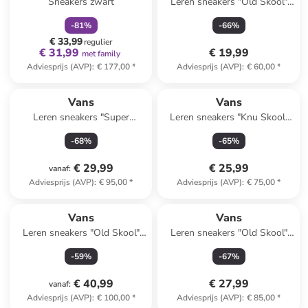
Sneakers zwart
Leren sneakers "Old Skool"
wit/blauw/zwart
-
81
%
-
66
%
€ 33,99
regulier
€ 31,99
€ 19,99
met family
Adviesprijs (AVP)
:
€ 177,00
*
Adviesprijs (AVP)
:
€ 60,00
*
Vans
Vans
Leren sneakers "Super
Leren sneakers "Knu Skool"
Lowpro" wit/zwart
zwart
-
68
%
-
65
%
€ 29,99
€ 25,99
vanaf
:
Adviesprijs (AVP)
:
€ 95,00
*
Adviesprijs (AVP)
:
€ 75,00
*
Vans
Vans
Leren sneakers "Old Skool"
Leren sneakers "Old Skool"
lichtblauw
beige
-
59
%
-
67
%
€ 40,99
€ 27,99
vanaf
:
Adviesprijs (AVP)
:
€ 100,00
*
Adviesprijs (AVP)
:
€ 85,00
*