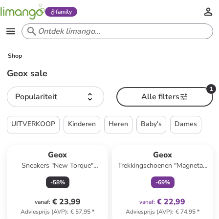
family
Shop
Geox sale
1
Populariteit
Alle filters
UITVERKOOP
Kinderen
Heren
Baby's
Dames
family
exclusief
Geox
Geox
Sneakers "New Torque"
Trekkingschoenen "Magnetar"
zwart/oranje
blauw/oranje
-
58
%
-
69
%
€ 23,99
€ 22,99
vanaf
:
vanaf
:
Adviesprijs (AVP)
:
€ 57,95
*
Adviesprijs (AVP)
:
€ 74,95
*