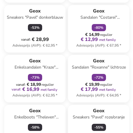
family
korting
Geox
Geox
Sneakers "Pavel" donkerblauw
Sandalen "Costarei"
wit/zilverkleurig
-
53
%
-
80
%
€ 14,99
regulier
€ 28,99
€ 12,99
vanaf
:
met family
Adviesprijs (AVP)
:
€ 62,95
*
Adviesprijs (AVP)
:
€ 67,95
*
family
korting
family
korting
Geox
Geox
Enkelsandalen "Kraze"
Sandalen "Roxanne" lichtroze
donkerblauw/oranje
-
73
%
-
72
%
€ 18,99
€ 19,99
vanaf
:
regulier
regulier
€ 16,99
€ 17,99
vanaf
:
met family
met family
Adviesprijs (AVP)
:
€ 62,95
*
Adviesprijs (AVP)
:
€ 64,95
*
Geox
Geox
Enkelboots "Theleven"
Sneakers "Pavel" roze/oranje
lichtbruin
-
58
%
-
55
%