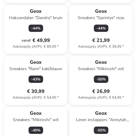
Geox
Geox
Haksandalen "Dandra" bruin
Sneakers "Sprintye" roze
-
44
%
-
44
%
€ 49,99
€ 21,99
vanaf
:
Adviesprijs (AVP)
:
€ 89,95
*
Adviesprijs (AVP)
:
€ 39,95
*
Geox
Geox
Sneakers "Rann" kaki/blauw
Sneakers "Mikiroshi" wit
-
43
%
-
50
%
€ 30,99
€ 26,99
Adviesprijs (AVP)
:
€ 54,95
*
Adviesprijs (AVP)
:
€ 54,95
*
Geox
Geox
Sneakers "Mikiroshi" wit
Leren instappers "Annytah
Moc" zwart/wit
-
49
%
-
50
%