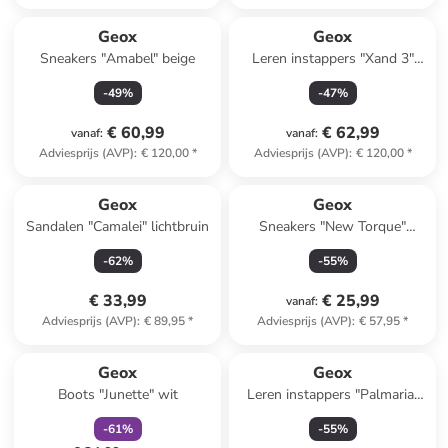
Geox
Geox
Sneakers "Amabel" beige
Leren instappers "Xand 3"
crème
-
49
%
-
47
%
€ 60,99
€ 62,99
vanaf
:
vanaf
:
Adviesprijs (AVP)
:
€ 120,00
*
Adviesprijs (AVP)
:
€ 120,00
*
Geox
Geox
Sandalen "Camalei" lichtbruin
Sneakers "New Torque"
donkerblauw/zilverkleurig
-
62
%
-
55
%
€ 33,99
€ 25,99
vanaf
:
Adviesprijs (AVP)
:
€ 89,95
*
Adviesprijs (AVP)
:
€ 57,95
*
family
korting
Geox
Geox
Boots "Junette" wit
Leren instappers "Palmaria"
zwart
-
61
%
-
55
%