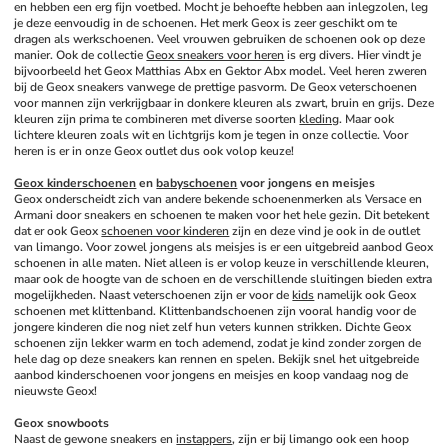
en hebben een erg fijn voetbed. Mocht je behoefte hebben aan inlegzolen, leg 
je deze eenvoudig in de schoenen. Het merk Geox is zeer geschikt om te 
dragen als werkschoenen. Veel vrouwen gebruiken de schoenen ook op deze 
manier. Ook de collectie 
Geox sneakers voor heren
 is erg divers. Hier vindt je 
bijvoorbeeld het Geox Matthias Abx en Gektor Abx model. Veel heren zweren 
bij de Geox sneakers vanwege de prettige pasvorm. De Geox veterschoenen 
voor mannen zijn verkrijgbaar in donkere kleuren als zwart, bruin en grijs. Deze 
kleuren zijn prima te combineren met diverse soorten 
kleding
. Maar ook 
lichtere kleuren zoals wit en lichtgrijs kom je tegen in onze collectie. Voor 
heren is er in onze Geox outlet dus ook volop keuze!
Geox kinderschoenen
 en 
babyschoenen
 voor jongens en meisjes
Geox onderscheidt zich van andere bekende schoenenmerken als Versace en 
Armani door sneakers en schoenen te maken voor het hele gezin. Dit betekent 
dat er ook Geox 
schoenen voor kinderen
 zijn en deze vind je ook in de outlet 
van limango. Voor zowel jongens als meisjes is er een uitgebreid aanbod Geox 
schoenen in alle maten. Niet alleen is er volop keuze in verschillende kleuren, 
maar ook de hoogte van de schoen en de verschillende sluitingen bieden extra 
mogelijkheden. Naast veterschoenen zijn er voor de 
kids
 namelijk ook Geox 
schoenen met klittenband. Klittenbandschoenen zijn vooral handig voor de 
jongere kinderen die nog niet zelf hun veters kunnen strikken. Dichte Geox 
schoenen zijn lekker warm en toch ademend, zodat je kind zonder zorgen de 
hele dag op deze sneakers kan rennen en spelen. Bekijk snel het uitgebreide 
aanbod kinderschoenen voor jongens en meisjes en koop vandaag nog de 
nieuwste Geox! 
Geox snowboots
Naast de gewone sneakers en 
instappers
, zijn er bij limango ook een hoop 