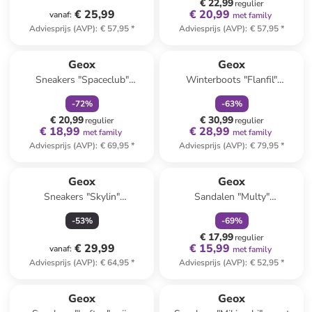
€ 22,99
regulier
€ 25,99
€ 20,99
vanaf
:
met family
Adviesprijs (AVP)
:
€ 57,95
*
Adviesprijs (AVP)
:
€ 57,95
*
family
korting
family
korting
Geox
Geox
Sneakers "Spaceclub"
Winterboots "Flanfil"
donkerblauw
donkerblauw
-
72
%
-
63
%
€ 20,99
€ 30,99
regulier
regulier
€ 18,99
€ 28,99
met family
met family
Adviesprijs (AVP)
:
€ 69,95
*
Adviesprijs (AVP)
:
€ 79,95
*
family
korting
Geox
Geox
Sneakers "Skylin"
Sandalen "Multy"
wit/meerkleurig
donkerblauw
-
53
%
-
69
%
€ 17,99
regulier
€ 29,99
€ 15,99
vanaf
:
met family
Adviesprijs (AVP)
:
€ 64,95
*
Adviesprijs (AVP)
:
€ 52,95
*
Geox
Geox