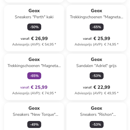
Geox
Geox
Sneakers "Perth" kaki
Trekkingschoenen "Magnetar"
zwart/geel
-
50
%
-
65
%
€ 26,99
€ 25,99
vanaf
:
vanaf
:
Adviesprijs (AVP)
:
€ 54,95
*
Adviesprijs (AVP)
:
€ 74,95
*
family
exclusief
Geox
Geox
Trekkingschoenen "Magnetar"
Sandalen "Adriel" grijs
zwart/rood/grijs
-
65
%
-
53
%
€ 25,99
€ 22,99
vanaf
:
vanaf
:
Adviesprijs (AVP)
:
€ 74,95
*
Adviesprijs (AVP)
:
€ 49,95
*
Geox
Geox
Sneakers "New Torque"
Sneakers "Rishon"
meerkleurig
donkerblauw
-
49
%
-
53
%