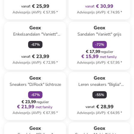
€ 25,99
€ 30,99
vanaf
:
vanaf
:
Adviesprijs (AVP)
:
€ 57,95
*
Adviesprijs (AVP)
:
€ 74,95
*
family
korting
Geox
Geox
Enkelsandalen "Vaniett"
Sandalen "Vaniett" grijs
lichtroze
-
67
%
-
72
%
€ 17,99
regulier
€ 23,99
€ 15,99
vanaf
:
met family
Adviesprijs (AVP)
:
€ 72,95
*
Adviesprijs (AVP)
:
€ 57,95
*
family
korting
Geox
Geox
Sneakers "DJRock" lichtroze
Leren sneakers "Biglia"
lichtbruin
-
67
%
-
55
%
€ 23,99
regulier
€ 21,99
€ 28,99
vanaf
:
met family
Adviesprijs (AVP)
:
€ 67,95
*
Adviesprijs (AVP)
:
€ 64,95
*
family
korting
Geox
Geox