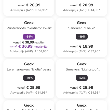
€ 28,99
€ 20,99
vanaf
:
vanaf
:
Adviesprijs (AVP)
:
€ 57,95
*
Adviesprijs (AVP)
:
€ 44,95
*
family
korting
Geox
Geox
Winterboots "Sentiero" zwart
Sandalen "Chalki"
donkerblauw
-
64
%
-
49
%
€ 38,99
vanaf
:
regulier
€ 36,99
€ 18,99
vanaf
:
vanaf
:
met family
Adviesprijs (AVP)
:
€ 104,95
*
Adviesprijs (AVP)
:
€ 37,95
*
Geox
Geox
Leren sneakers "Biglia" paars
Sneakers "Lightyloo"
donkerblauw
-
59
%
-
52
%
€ 25,99
€ 25,99
vanaf
:
vanaf
:
Adviesprijs (AVP)
:
€ 64,95
*
Adviesprijs (AVP)
:
€ 54,95
*
family
korting
Geox
Geox