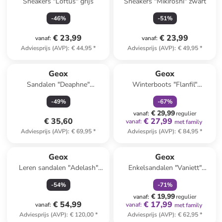
Sneakers "Loftus" grijs
Sneakers "Mikiroshi" zwart
-
46
%
-
51
%
€ 23,99
€ 23,99
vanaf
:
vanaf
:
Adviesprijs (AVP)
:
€ 44,95
*
Adviesprijs (AVP)
:
€ 49,95
*
family
korting
Geox
Geox
Sandalen "Deaphne"
Winterboots "Flanfil"
zilverkleurig
zwart/grijs
-
49
%
-
67
%
€ 29,99
vanaf
:
regulier
€ 35,60
€ 27,99
vanaf
:
met family
Adviesprijs (AVP)
:
€ 69,95
*
Adviesprijs (AVP)
:
€ 84,95
*
family
korting
Geox
Geox
Leren sandalen "Adelash"
Enkelsandalen "Vaniett"
lichtbruin/wit
donkerblauw/oranje
-
54
%
-
71
%
€ 19,99
vanaf
:
regulier
€ 54,99
€ 17,99
vanaf
:
vanaf
:
met family
Adviesprijs (AVP)
:
€ 120,00
*
Adviesprijs (AVP)
:
€ 62,95
*