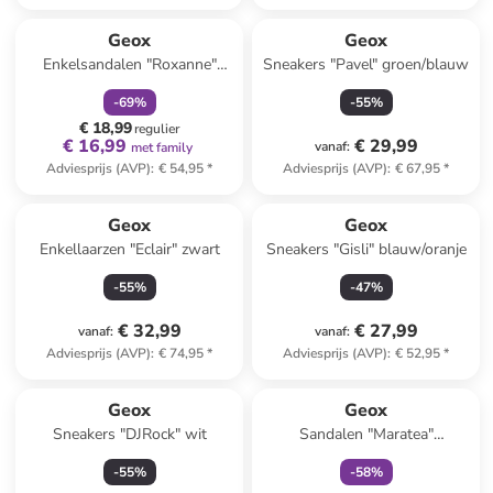
family
korting
Geox
Geox
Enkelsandalen "Roxanne"
Sneakers "Pavel" groen/blauw
donkerblauw
-
69
%
-
55
%
€ 18,99
regulier
€ 16,99
€ 29,99
vanaf
:
met family
Adviesprijs (AVP)
:
€ 54,95
*
Adviesprijs (AVP)
:
€ 67,95
*
Geox
Geox
Enkellaarzen "Eclair" zwart
Sneakers "Gisli" blauw/oranje
-
55
%
-
47
%
€ 32,99
€ 27,99
vanaf
:
vanaf
:
Adviesprijs (AVP)
:
€ 74,95
*
Adviesprijs (AVP)
:
€ 52,95
*
family
exclusief
Geox
Geox
Sneakers "DJRock" wit
Sandalen "Maratea"
donkerblauw
-
55
%
-
58
%