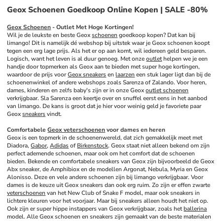
Geox Schoenen Goedkoop Online Kopen | SALE -80%
Geox Schoenen
 - Outlet Met Hoge Kortingen!
Wil je de leukste en beste Geox 
schoenen
 goedkoop kopen? Dat kan bij 
limango! Dit is namelijk dé webshop bij uitstek waar je Geox schoenen koopt 
tegen een erg lage prijs. Als het er op aan komt, wil iedereen geld besparen. 
Logisch, want het leven is al duur genoeg. Met onze 
outlet
 helpen we je een 
handje door topmerken als Geox aan te bieden met super hoge kortingen, 
waardoor de prijs voor 
Geox sneakers
 en 
laarzen
 een stuk lager ligt dan bij de 
schoenenwinkel of andere webshops zoals Sarenza of Zalando. Voor heren, 
dames, kinderen en zelfs baby's zijn er in onze Geox 
outlet schoenen
verkrijgbaar. Sla Sarenza een keertje over en snuffel eerst eens in het aanbod 
van limango. De kans is groot dat je hier voor weinig geld je favoriete paar 
Geox 
sneakers
 vindt.
Comfortabele 
Geox veterschoenen
 voor dames en heren
Geox is een topmerk in de schoenenwereld, dat zich gemakkelijk meet met 
Diadora, 
Gabor
, 
Adidas
 of 
Birkenstock
. Geox staat niet alleen bekend om zijn 
perfect ademende schoenen, maar ook om het comfort dat de schoenen 
bieden. Bekende en comfortabele sneakers van Geox zijn bijvoorbeeld de Geox 
Abx sneaker, de Amphibiox en de modellen Argonat, Nebula, Myria en Geox 
Alonisso. Deze en vele andere schoenen zijn bij limango verkrijgbaar. Voor 
dames is de keuze uit Geox sneakers dan ook erg ruim. Zo zijn er effen zwarte 
veterschoenen
 van het New Club of Snake F model, maar ook sneakers in 
lichtere kleuren voor het voorjaar. Maar bij sneakers alleen houdt het niet op. 
Ook zijn er super hippe instappers van Geox verkrijgbaar, zoals het 
ballerina
model. Alle Geox schoenen en sneakers zijn gemaakt van de beste materialen 