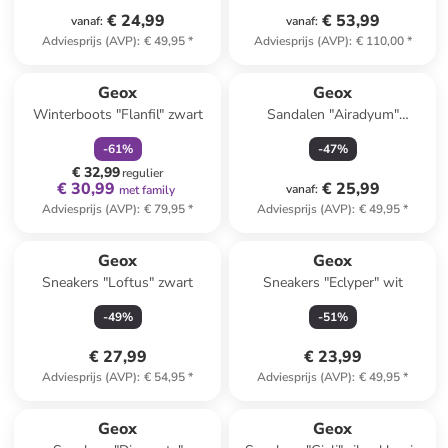
€ 24,99
€ 53,99
vanaf
:
vanaf
:
Adviesprijs (AVP)
:
€ 49,95
*
Adviesprijs (AVP)
:
€ 110,00
*
family
korting
Geox
Geox
Winterboots "Flanfil" zwart
Sandalen "Airadyum"
donkerblauw/blauw/oranje
-
61
%
-
47
%
€ 32,99
regulier
€ 30,99
€ 25,99
vanaf
:
met family
Adviesprijs (AVP)
:
€ 79,95
*
Adviesprijs (AVP)
:
€ 49,95
*
Geox
Geox
Sneakers "Loftus" zwart
Sneakers "Eclyper" wit
-
49
%
-
51
%
€ 27,99
€ 23,99
Adviesprijs (AVP)
:
€ 54,95
*
Adviesprijs (AVP)
:
€ 49,95
*
Geox
Geox