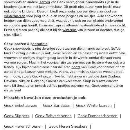
snowboots en andere 
laarzen
 van Geox verkrijgbaar. Snowboots zijn in de 
koudere tijden van het jaar onmisbaar. Dit geldt niet alleen voor jezelf, maar 
ook voor je kinderen. Daarom biedt onze webshop een divers aanbod aan 
winterlaarzen
 voor jong en oud en voor jongens en meisjes. Alle snowboots 
hebben een dikke zool met reliëf, waardoor je ook op een gladde ondergrond 
een goede grip houdt. Daarnaast zijn ze allemaal waterafstotend en winddicht. 
Er zit altijd een paar bij die past bij de 
winterjas
 van je zoon of dochter, dus ga 
snel kijken!
Geox laarzen & 
pantoffels
Geox snowboots is niet de enige soort laarzen die limango aanbiedt. Su?de 
laarzen draag je natuurlijk ook lekker binnen en ze passen bij iedere outfit. Veel 
vrouwen en meisjes dragen graag laarzen in de winter, omdat die voor extra 
warmte zorgen. Maar in het voorjaar zijn laarzen met een lichtere kleur ook erg 
trendy. Kijk bijvoorbeeld eens naar de leren 
boots
 van Geox voor dames of het 
aanbod hoge laarzen voor meisjes. Vooral voor meisjes staat de webshop bol 
van mooie, stoere 
Geox laarzen
. Twijfel niet langer en laat die dure Diadora, 
Develab, Nike en Rieker bij Sarenza een keer staan. Shop in plaats daarvan 
eens bij limango en ontdek zelf de prettige pasvorm van Geox veterschoenen 
en laarzen!
Misschien bevallen deze producten je ook
:
Geox Enkellaarzen
Geox Sandalen
Geox Winterlaarzen
Geox Slippers
Geox Babyschoenen
Geox Damesschoenen
Geox Herenschoenen
Geox Heren Sneakers