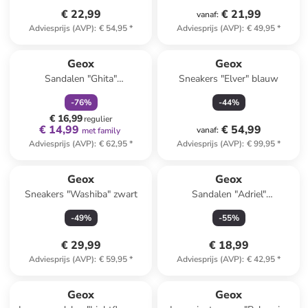
€ 22,99
€ 21,99
vanaf
:
Adviesprijs (AVP)
:
€ 54,95
*
Adviesprijs (AVP)
:
€ 49,95
*
family
korting
Geox
Geox
Sandalen "Ghita"
Sneakers "Elver" blauw
donkerblauw
-
76
%
-
44
%
€ 16,99
regulier
€ 14,99
€ 54,99
vanaf
:
met family
Adviesprijs (AVP)
:
€ 62,95
*
Adviesprijs (AVP)
:
€ 99,95
*
Geox
Geox
Sneakers "Washiba" zwart
Sandalen "Adriel"
wit/meerkleurig
-
49
%
-
55
%
€ 29,99
€ 18,99
Adviesprijs (AVP)
:
€ 59,95
*
Adviesprijs (AVP)
:
€ 42,95
*
Geox
Geox