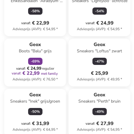
Enkelsandalen "Airadyum"
Sneakers "Lightyloo" lichtroze
donkerblauw/oranje
-
58
%
-
54
%
€ 22,99
€ 24,99
vanaf
:
vanaf
:
Adviesprijs (AVP)
:
€ 54,95
*
Adviesprijs (AVP)
:
€ 54,95
*
family
korting
Geox
Geox
Boots "Balu" grijs
Sneakers "Loftus" zwart
-
69
%
-
47
%
€ 24,99
vanaf
:
regulier
€ 22,99
€ 25,99
vanaf
:
met family
Adviesprijs (AVP)
:
€ 76,50
*
Adviesprijs (AVP)
:
€ 49,95
*
Geox
Geox
Sneakers "Inek" grijs/groen
Sneakers "Perth" bruin
-
50
%
-
49
%
€ 31,99
€ 27,99
vanaf
:
vanaf
:
Adviesprijs (AVP)
:
€ 64,95
*
Adviesprijs (AVP)
:
€ 54,95
*