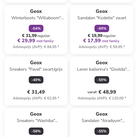
family
korting
family
korting
Geox
Geox
Winterboots "Willaboom"
Sandalen "Kodette" zwart
donkerblauw
-
64
%
-
69
%
€ 31,99
€ 19,99
regulier
regulier
€ 29,99
€ 17,99
met family
met family
Adviesprijs (AVP)
:
€ 84,95
*
Adviesprijs (AVP)
:
€ 59,95
*
Geox
Geox
Sneakers "Pavel" zwart/grijs
Leren ballerina's "Giselda"
zwart
-
49
%
-
59
%
€ 31,49
€ 48,99
vanaf
:
Adviesprijs (AVP)
:
€ 62,95
*
Adviesprijs (AVP)
:
€ 120,00
*
Reeds in een ander winkelwagentje
Geox
Geox
Sneakers "Washiba"
Sandalen "Airadyum"
meerkleurig
donkerblauw/rood
-
58
%
-
55
%