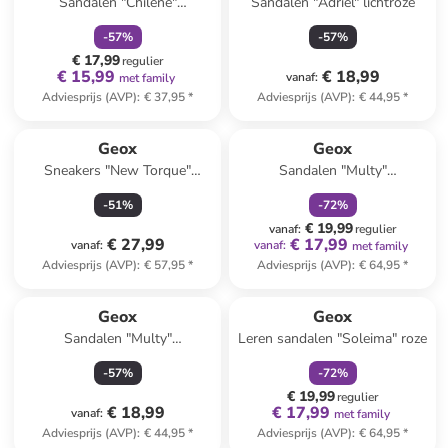
Sandalen "Chilene"
Sandalen "Adriel" lichtroze
wit/zilverkleurig
-
57
%
-
57
%
€ 17,99
regulier
€ 15,99
€ 18,99
vanaf
:
met family
Adviesprijs (AVP)
:
€ 37,95
*
Adviesprijs (AVP)
:
€ 44,95
*
family
korting
Geox
Geox
Sneakers "New Torque"
Sandalen "Multy"
blauw/roze
donkerblauw/rood
-
51
%
-
72
%
€ 19,99
vanaf
:
regulier
€ 27,99
€ 17,99
vanaf
:
vanaf
:
met family
Adviesprijs (AVP)
:
€ 57,95
*
Adviesprijs (AVP)
:
€ 64,95
*
family
korting
Geox
Geox
Sandalen "Multy"
Leren sandalen "Soleima" roze
donkerblauw/oranje
-
57
%
-
72
%
€ 19,99
regulier
€ 18,99
€ 17,99
vanaf
:
met family
Adviesprijs (AVP)
:
€ 44,95
*
Adviesprijs (AVP)
:
€ 64,95
*