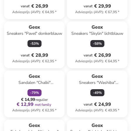
€ 26,99
€ 29,99
vanaf
:
vanaf
:
Adviesprijs (AVP)
:
€ 64,95
*
Adviesprijs (AVP)
:
€ 67,95
*
Geox
Geox
Sneakers "Pavel" donkerblauw
Sneakers "Skylin" lichtblauw
-
53
%
-
58
%
€ 28,99
€ 26,99
vanaf
:
vanaf
:
Adviesprijs (AVP)
:
€ 62,95
*
Adviesprijs (AVP)
:
€ 64,95
*
family
korting
Geox
Geox
Sandalen "Chalki"
Sneakers "Washiba"
donkerblauw
zwart/blauw
-
79
%
-
49
%
€ 14,99
regulier
€ 12,99
€ 24,99
vanaf
:
met family
Adviesprijs (AVP)
:
€ 62,95
*
Adviesprijs (AVP)
:
€ 49,95
*
Geox
Geox