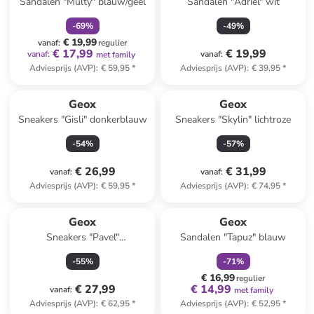
Sandalen "Multy" blauw/geel
Sandalen "Adriel" wit
-
69
%
-
49
%
€ 19,99
vanaf
:
regulier
€ 17,99
€ 19,99
vanaf
:
vanaf
:
met family
Adviesprijs (AVP)
:
€ 59,95
*
Adviesprijs (AVP)
:
€ 39,95
*
Geox
Geox
Sneakers "Gisli" donkerblauw
Sneakers "Skylin" lichtroze
-
54
%
-
57
%
€ 26,99
€ 31,99
vanaf
:
vanaf
:
Adviesprijs (AVP)
:
€ 59,95
*
Adviesprijs (AVP)
:
€ 74,95
*
family
korting
Geox
Geox
Sneakers "Pavel"
Sandalen "Tapuz" blauw
paars/turquoise
-
55
%
-
71
%
€ 16,99
regulier
€ 27,99
€ 14,99
vanaf
:
met family
Adviesprijs (AVP)
:
€ 62,95
*
Adviesprijs (AVP)
:
€ 52,95
*