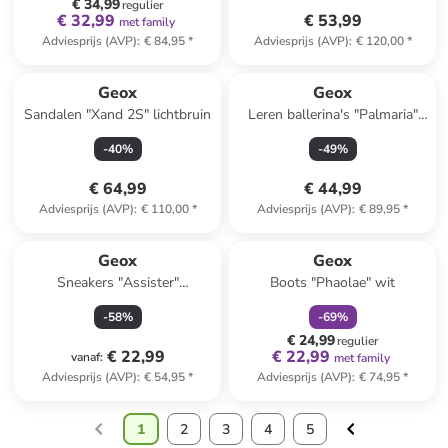
€ 34,99
regulier
€ 32,99
€ 53,99
met family
Adviesprijs (AVP)
:
€ 84,95
*
Adviesprijs (AVP)
:
€ 120,00
*
Geox
Geox
Sandalen "Xand 2S" lichtbruin
Leren ballerina's "Palmaria"
goudkleurig
-
40
%
-
49
%
€ 64,99
€ 44,99
Adviesprijs (AVP)
:
€ 110,00
*
Adviesprijs (AVP)
:
€ 89,95
*
family
korting
Geox
Geox
Sneakers "Assister"
Boots "Phaolae" wit
donkerblauw
-
58
%
-
69
%
€ 24,99
regulier
€ 22,99
€ 22,99
vanaf
:
met family
Adviesprijs (AVP)
:
€ 54,95
*
Adviesprijs (AVP)
:
€ 74,95
*
1
2
3
4
5