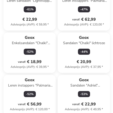
Leren sandalen "Lightfloppy"
Leren instappers "Palmaria"
lichtbruin
lichtbruin
-
61
%
-
47
%
€ 22,99
€ 62,99
vanaf
:
Adviesprijs (AVP)
:
€ 59,95
*
Adviesprijs (AVP)
:
€ 120,00
*
Geox
Geox
Enkelsandalen "Chalki"
Sandalen "Chalki" lichtroze
donkerblauw
-
52
%
-
44
%
€ 18,99
€ 20,99
vanaf
:
Adviesprijs (AVP)
:
€ 39,95
*
Adviesprijs (AVP)
:
€ 37,95
*
Geox
Geox
Leren instappers "Palmaria"
Sandalen "Adriel"
beige
wit/meerkleurig
-
52
%
-
53
%
€ 56,99
€ 22,99
vanaf
:
vanaf
:
Adviesprijs (AVP)
:
€ 120,00
*
Adviesprijs (AVP)
:
€ 49,95
*