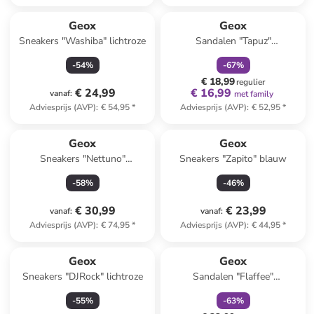
family
korting
Geox
Geox
Sneakers "Washiba" lichtroze
Sandalen "Tapuz"
crème/zilverkleurig
-
54
%
-
67
%
€ 18,99
regulier
€ 24,99
€ 16,99
vanaf
:
met family
Adviesprijs (AVP)
:
€ 54,95
*
Adviesprijs (AVP)
:
€ 52,95
*
Geox
Geox
Sneakers "Nettuno"
Sneakers "Zapito" blauw
meerkleurig
-
58
%
-
46
%
€ 30,99
€ 23,99
vanaf
:
vanaf
:
Adviesprijs (AVP)
:
€ 74,95
*
Adviesprijs (AVP)
:
€ 44,95
*
family
korting
Geox
Geox
Sneakers "DJRock" lichtroze
Sandalen "Flaffee"
donkerblauw
-
55
%
-
63
%