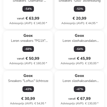
Sneakers "Diamanta"
Sneakers "Gisli" zilverkleurig
beige/blauw
-
54
%
-
53
%
€ 63,99
€ 20,99
vanaf
:
Adviesprijs (AVP)
:
€ 140,00
*
Adviesprijs (AVP)
:
€ 44,95
*
Geox
Geox
Leren sneakers "PG1X"
Leren sleehaksandalen
wit/blauw
"Spherica EC4" crème
-
68
%
-
64
%
€ 50,99
€ 45,99
vanaf
:
vanaf
:
Adviesprijs (AVP)
:
€ 160,00
*
Adviesprijs (AVP)
:
€ 130,00
*
Geox
Geox
Sneakers "Loftus" lichtroze
Leren sleehaksandalen
"Spherica EC4" zwart
-
43
%
-
47
%
€ 30,99
€ 67,99
vanaf
:
Adviesprijs (AVP)
:
€ 54,95
*
Adviesprijs (AVP)
:
€ 130,00
*