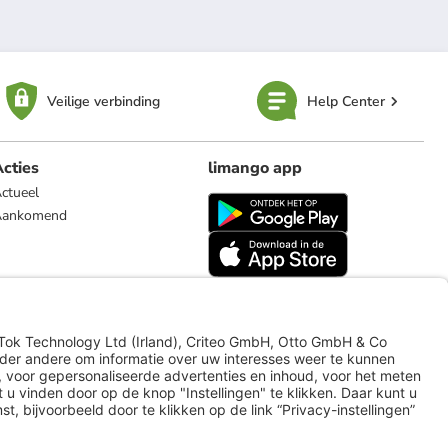
Veilige verbinding
Help Center
cties
limango app
ctueel
Aankomend
limango.de
limango.pl