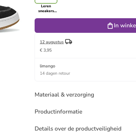
Leren
sneakers
"Cruze 3.0"
zwart/wit
In wink
12 augustus
€ 3,95
limango
14 dagen retour
Materiaal & verzorging
Productinformatie
Details over de productveiligheid