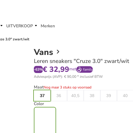
UITVERKOOP
Merken
ze 3.0" zwart/wit
Vans
Leren sneakers "Cruze 3.0" zwart/wit
€ 32,99
met
-
63
%
family
Adviesprijs (AVP)
:
€ 90,00
*
inclusief BTW
Maat
Nog maar 3 stuks op voorraad
37
36
40,5
38
39
40
Color