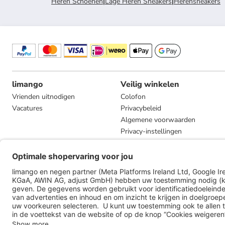
Heren Schoenen
|
Lage Heren Sneakers
|
Herensneakers
limango
Veilig winkelen
Vrienden uitnodigen
Colofon
Vacatures
Privacybeleid
Algemene voorwaarden
Privacy-instellingen
Compliance