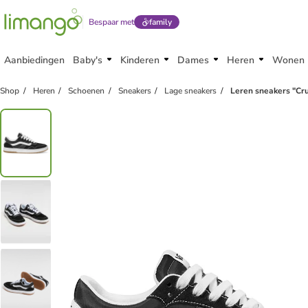
Bespaar met
family
Aanbiedingen
Baby's
Kinderen
Dames
Heren
Wonen
family
exclusief
Shop
Heren
Schoenen
Sneakers
Lage sneakers
Leren sneakers "Cru