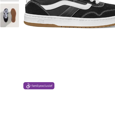
family
exclusief