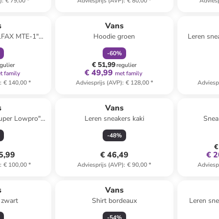
)
:
€ 79,00
*
Adviesprijs (AVP)
:
€ 80,00
*
Adviesp
orting
family
korting
s
Vans
LFAX MTE-1"
Hoodie groen
Leren sne
t
-
60
%
€ 51,99
gulier
regulier
€ 49,99
t family
met family
)
:
€ 140,00
*
Adviesprijs (AVP)
:
€ 128,00
*
Adviesp
s
Vans
Super Lowpro"
Leren sneakers kaki
Snea
oen
-
48
%
€
5,99
€ 46,49
€ 2
)
:
€ 100,00
*
Adviesprijs (AVP)
:
€ 90,00
*
Adviesp
s
Vans
 zwart
Shirt bordeaux
Leren sne
-
54
%