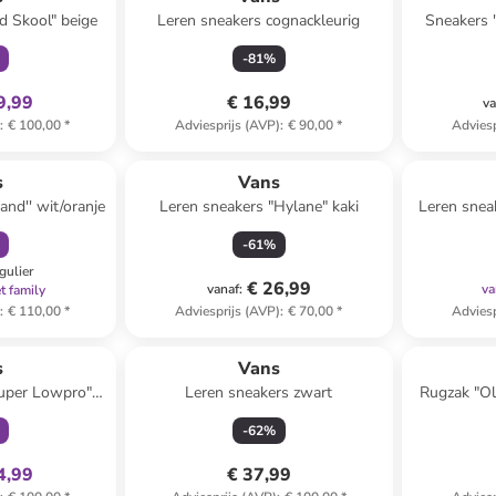
d Skool" beige
Leren sneakers cognackleurig
Sneakers "
-
81
%
9,99
€ 16,99
va
)
:
€ 100,00
*
Adviesprijs (AVP)
:
€ 90,00
*
Adviesp
orting
 winkelwagentje
s
Vans
and'' wit/oranje
Leren sneakers "Hylane" kaki
Leren snea
-
61
%
gulier
€ 26,99
vanaf
:
va
t family
)
:
€ 110,00
*
Adviesprijs (AVP)
:
€ 70,00
*
Adviesp
clusief
s
Vans
Super Lowpro"
Leren sneakers zwart
Rugzak "Ol
e
(B)33 
-
62
%
4,99
€ 37,99