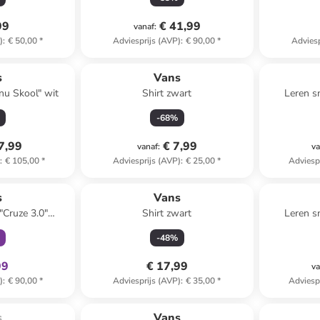
99
€ 41,99
vanaf
:
)
:
€ 50,00
*
Adviesprijs (AVP)
:
€ 90,00
*
Adviesp
s
Vans
nu Skool" wit
Shirt zwart
Leren s
-
68
%
7,99
€ 7,99
vanaf
:
va
)
:
€ 105,00
*
Adviesprijs (AVP)
:
€ 25,00
*
Adviesp
clusief
s
Vans
"Cruze 3.0"
Shirt zwart
Leren s
wit
-
48
%
99
€ 17,99
va
)
:
€ 90,00
*
Adviesprijs (AVP)
:
€ 35,00
*
Adviesp
roduct is 
family
korting
cht.
s
Vans