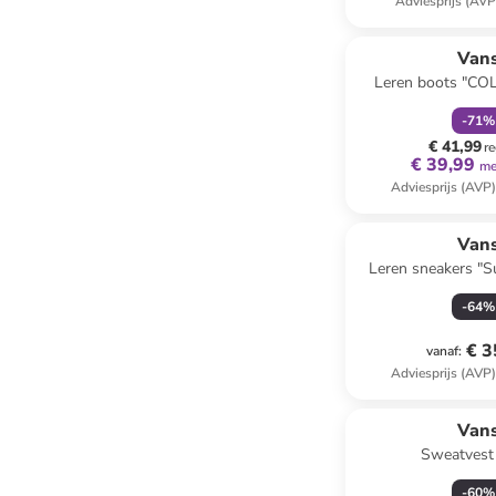
Adviesprijs (AVP
family
k
Van
Leren boots "CO
zwar
-
71
%
€ 41,99
re
€ 39,99
me
Adviesprijs (AVP
Van
Leren sneakers "
roze/gr
-
64
%
€ 3
vanaf
:
Adviesprijs (AVP
Van
Sweatvest
-
60
%