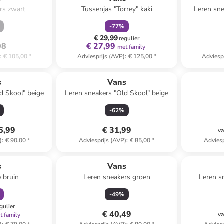
rs zwart
Tussenjas "Torrey" kaki
Leren sne
-
77
%
€ 29,99
regulier
08
€ 27,99
met family
)
:
€ 105,00
*
Adviesprijs (AVP)
:
€ 125,00
*
Adviesp
s
Vans
d Skool" beige
Leren sneakers "Old Skool" beige
-
62
%
6,99
€ 31,99
va
)
:
€ 90,00
*
Adviesprijs (AVP)
:
€ 85,00
*
Adviesp
orting
s
Vans
 bruin
Leren sneakers groen
Leren s
wi
-
49
%
gulier
€ 40,49
va
t family