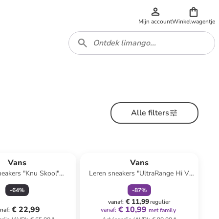
Mijn account
Winkelwagentje
Alle filters
family
korting
Vans
Vans
neakers "Knu Skool"
Leren sneakers "UltraRange Hi V
ichtroze/paars
MTE-1" lichtbruin
-
64
%
-
87
%
€ 11,99
vanaf
:
regulier
€ 22,99
€ 10,99
naf
:
vanaf
:
met family