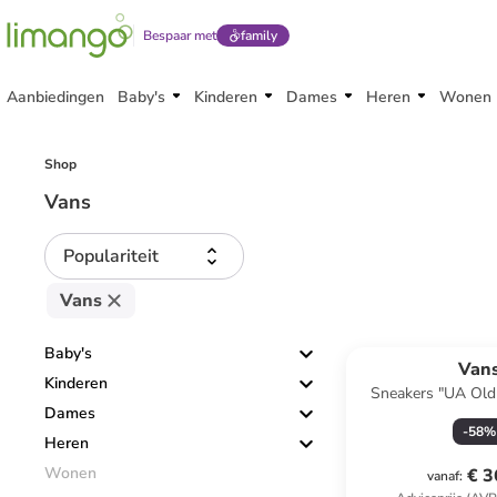
Bespaar met
family
Aanbiedingen
Baby's
Kinderen
Dames
Heren
Wonen
Shop
Vans
Populariteit
Vans
Baby's
Van
Kinderen
Sneakers "UA Old
Dames
-
58
%
Heren
Wonen
€ 3
vanaf
: