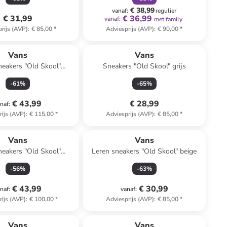
€ 38,99
vanaf
:
regulier
€ 31,99
€ 36,99
vanaf
:
met family
rijs (AVP)
:
€ 85,00
*
Adviesprijs (AVP)
:
€ 90,00
*
Vans
Vans
neakers "Old Skool"
Sneakers "Old Skool" grijs
wit/zwart
-
61
%
-
65
%
€ 43,99
€ 28,99
naf
:
rijs (AVP)
:
€ 115,00
*
Adviesprijs (AVP)
:
€ 85,00
*
Vans
Vans
neakers "Old Skool"
Leren sneakers "Old Skool" beige
lichtbruin
-
56
%
-
63
%
€ 43,99
€ 30,99
naf
:
vanaf
:
rijs (AVP)
:
€ 100,00
*
Adviesprijs (AVP)
:
€ 85,00
*
family
korting
Vans
Vans