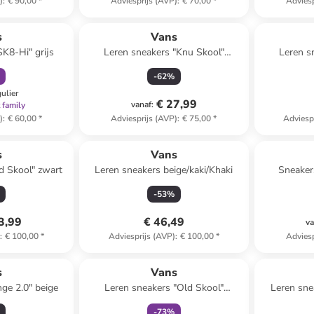
)
:
€ 90,00
*
Adviesprijs (AVP)
:
€ 70,00
*
Adviesp
orting
s
Vans
SK8-Hi" grijs
Leren sneakers "Knu Skool"
Leren s
donkerblauw/wit
-
62
%
gulier
€ 27,99
vanaf
:
 family
)
:
€ 60,00
*
Adviesprijs (AVP)
:
€ 75,00
*
Adviesp
s
Vans
d Skool" zwart
Leren sneakers beige/kaki/Khaki
Sneaker
-
53
%
3,99
€ 46,49
va
)
:
€ 100,00
*
Adviesprijs (AVP)
:
€ 100,00
*
Adviesp
family
exclusief
s
Vans
nge 2.0" beige
Leren sneakers "Old Skool"
Leren sne
zilverkleurig
-
73
%