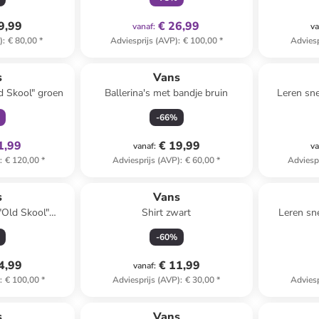
9,99
€ 26,99
vanaf
:
va
)
:
€ 80,00
*
Adviesprijs (AVP)
:
€ 100,00
*
Adviesp
clusief
s
Vans
d Skool" groen
Ballerina's met bandje bruin
Leren sne
-
66
%
1,99
€ 19,99
vanaf
:
va
)
:
€ 120,00
*
Adviesprijs (AVP)
:
€ 60,00
*
Adviesp
s
Vans
"Old Skool"
Shirt zwart
Leren sn
rood
gri
-
60
%
4,99
€ 11,99
vanaf
:
)
:
€ 100,00
*
Adviesprijs (AVP)
:
€ 30,00
*
Adviesp
clusief
s
Vans