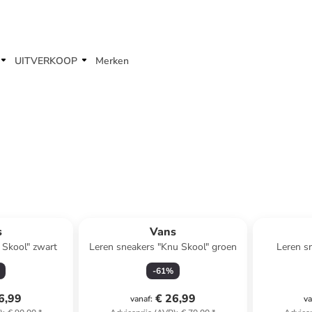
UITVERKOOP
Merken
s
Vans
 Skool" zwart
Leren sneakers "Knu Skool" groen
Leren s
l
-
61
%
6,99
€ 26,99
vanaf
:
va