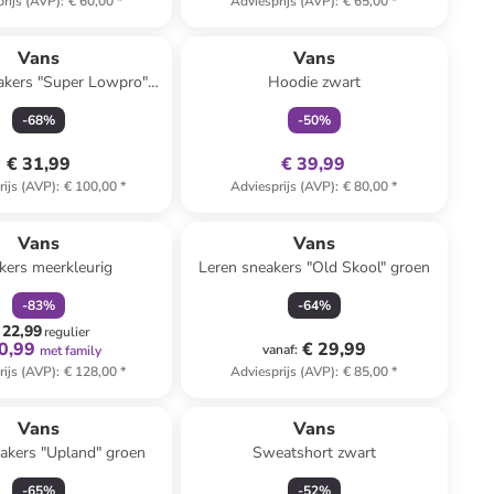
rijs (AVP)
:
€ 60,00
*
Adviesprijs (AVP)
:
€ 65,00
*
family
exclusief
Vans
Vans
akers "Super Lowpro"
Hoodie zwart
lichtblauw
-
68
%
-
50
%
€ 31,99
€ 39,99
rijs (AVP)
:
€ 100,00
*
Adviesprijs (AVP)
:
€ 80,00
*
family
korting
Vans
Vans
kers meerkleurig
Leren sneakers "Old Skool" groen
-
83
%
-
64
%
 22,99
regulier
0,99
€ 29,99
vanaf
:
met family
rijs (AVP)
:
€ 128,00
*
Adviesprijs (AVP)
:
€ 85,00
*
Vans
Vans
akers "Upland" groen
Sweatshort zwart
-
65
%
-
52
%