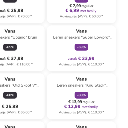
€ 7,99
regulier
€ 25,99
€ 6,99
naf
:
met family
rijs (AVP)
:
€ 70,00
*
Adviesprijs (AVP)
:
€ 50,00
*
family
exclusief
Vans
Vans
akers "Upland" bruin
Leren sneakers "Super Lowpro"
bruin
-
65
%
-
69
%
€ 37,99
€ 33,99
naf
:
vanaf
:
rijs (AVP)
:
€ 110,00
*
Adviesprijs (AVP)
:
€ 110,00
*
family
korting
Reeds in een ander winkelwagentje
Vans
Vans
eakers "Old Skool V"
Leren sneakers "Knu Stack"
js/zilverkleurig
lichtroze/wit
-
60
%
-
88
%
€ 13,99
regulier
€ 25,99
€ 12,99
met family
rijs (AVP)
:
€ 65,00
*
Adviesprijs (AVP)
:
€ 110,00
*
Vans
Vans