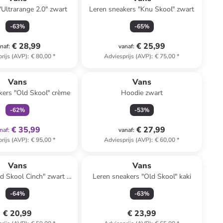
Ultrarange 2.0" zwart
Leren sneakers "Knu Skool" zwart
-
63
%
-
65
%
€ 28,99
€ 25,99
naf
:
vanaf
:
rijs (AVP)
:
€ 80,00
*
Adviesprijs (AVP)
:
€ 75,00
*
family
exclusief
Vans
Vans
kers "Old Skool" crème
Hoodie zwart
-
62
%
-
53
%
€ 35,99
€ 27,99
naf
:
vanaf
:
rijs (AVP)
:
€ 95,00
*
Adviesprijs (AVP)
:
€ 60,00
*
Vans
Vans
d Skool Cinch" zwart -
Leren sneakers "Old Skool" kaki
x (H)51 x (D)15 cm
-
64
%
-
63
%
€ 20,99
€ 23,99