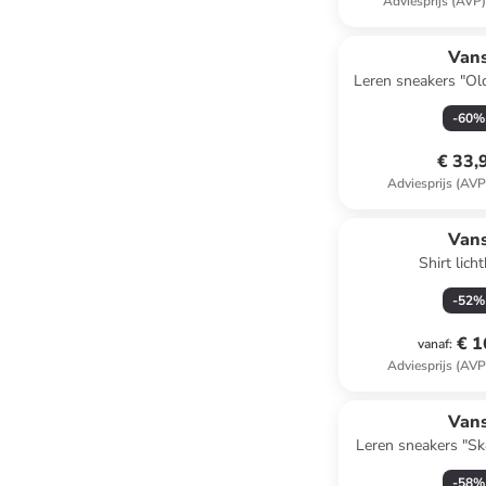
Adviesprijs (AVP
Van
Leren sneakers "Ol
-
60
%
€ 33,
Adviesprijs (AVP
Van
Shirt lich
-
52
%
€ 1
vanaf
:
Adviesprijs (AVP
Van
Leren sneakers "S
V" ro
-
58
%