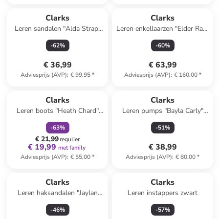
Clarks
Clarks
Leren sandalen "Alda Strap"
Leren enkellaarzen "Elder Rae"
zwart
zilverkleurig
-
62
%
-
60
%
€ 36,99
€ 63,99
Adviesprijs (AVP)
:
€ 99,95
*
Adviesprijs (AVP)
:
€ 160,00
*
family
korting
Clarks
Clarks
Leren boots "Heath Chard"
Leren pumps "Bayla Carly"
zwart
donkerblauw
-
63
%
-
51
%
€ 21,99
regulier
€ 19,99
€ 38,99
met family
Adviesprijs (AVP)
:
€ 55,00
*
Adviesprijs (AVP)
:
€ 80,00
*
Clarks
Clarks
Leren haksandalen "Jaylan
Leren instappers zwart
Ray" lichtgrijs
-
46
%
-
57
%