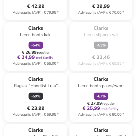
€ 42,99
€ 29,99
Adviesprijs (AVP)
:
€ 79,95
*
Adviesprijs (AVP)
:
€ 70,00
*
Te laat. Het product is 
family
korting
uitverkocht.
Clarks
Clarks
Leren boots kaki
Leren slippers wit
-
54
%
-
53
%
€ 26,99
regulier
€ 24,99
€ 32,46
met family
Adviesprijs (AVP)
:
€ 55,00
*
Adviesprijs (AVP)
:
€ 69,95
*
family
korting
Clarks
Clarks
Rugzak "Handlist Lulu"
Leren boots paars/zwart
zilverkleurig - (B)24,5 x (H)30
-
59
%
-
67
%
x (D)12 cm
€ 27,99
regulier
€ 23,99
€ 25,99
met family
Adviesprijs (AVP)
:
€ 59,95
*
Adviesprijs (AVP)
:
€ 80,00
*
Clarks
Clarks