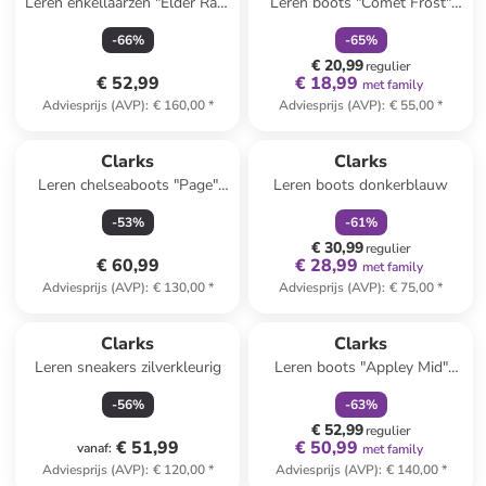
Leren enkellaarzen "Elder Rae"
Leren boots "Comet Frost"
beige
bordeaux
-
66
%
-
65
%
€ 20,99
regulier
€ 52,99
€ 18,99
met family
Adviesprijs (AVP)
:
€ 160,00
*
Adviesprijs (AVP)
:
€ 55,00
*
family
korting
Clarks
Clarks
Leren chelseaboots "Page"
Leren boots donkerblauw
zwart
-
53
%
-
61
%
€ 30,99
regulier
€ 60,99
€ 28,99
met family
Adviesprijs (AVP)
:
€ 130,00
*
Adviesprijs (AVP)
:
€ 75,00
*
family
korting
Clarks
Clarks
Leren sneakers zilverkleurig
Leren boots "Appley Mid"
zwart
-
56
%
-
63
%
€ 52,99
regulier
€ 51,99
€ 50,99
vanaf
:
met family
Adviesprijs (AVP)
:
€ 120,00
*
Adviesprijs (AVP)
:
€ 140,00
*