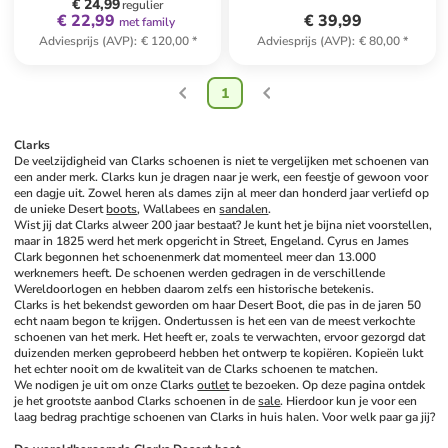
€ 24,99
regulier
€ 22,99
€ 39,99
met family
Adviesprijs (AVP)
:
€ 120,00
*
Adviesprijs (AVP)
:
€ 80,00
*
1
Clarks
De veelzijdigheid van Clarks schoenen is niet te vergelijken met schoenen van 
een ander merk. Clarks kun je dragen naar je werk, een feestje of gewoon voor 
een dagje uit. Zowel heren als dames zijn al meer dan honderd jaar verliefd op 
de unieke Desert 
boots
, Wallabees en 
sandalen
. 
Wist jij dat Clarks alweer 200 jaar bestaat? Je kunt het je bijna niet voorstellen, 
maar in 1825 werd het merk opgericht in Street, Engeland. Cyrus en James 
Clark begonnen het schoenenmerk dat momenteel meer dan 13.000 
werknemers heeft. De schoenen werden gedragen in de verschillende 
Wereldoorlogen en hebben daarom zelfs een historische betekenis. 
Clarks is het bekendst geworden om haar Desert Boot, die pas in de jaren 50 
echt naam begon te krijgen. Ondertussen is het een van de meest verkochte 
schoenen van het merk. Het heeft er, zoals te verwachten, ervoor gezorgd dat 
duizenden merken geprobeerd hebben het ontwerp te kopiëren. Kopieën lukt 
het echter nooit om de kwaliteit van de Clarks schoenen te matchen. 
We nodigen je uit om onze Clarks 
outlet
 te bezoeken. Op deze pagina ontdek 
je het grootste aanbod Clarks schoenen in de 
sale
. Hierdoor kun je voor een 
laag bedrag prachtige schoenen van Clarks in huis halen. Voor welk paar ga jij?