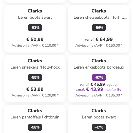
Clarks
Clarks
Leren boots zwart
Leren chelseaboots "Torhill
Maple" beige
-
53
%
-
56
%
€ 50,99
€ 64,99
vanaf
:
Adviesprijs (AVP)
:
€ 110,00
*
Adviesprijs (AVP)
:
€ 150,00
*
family
korting
Reeds in een ander winkelwagentje
Clarks
Clarks
Leren sneakers "Hollyhock
Leren enkelboots bordeaux
Walk" wit
-
55
%
-
67
%
€ 45,99
vanaf
:
regulier
€ 53,99
€ 43,99
vanaf
:
met family
Adviesprijs (AVP)
:
€ 120,00
*
Adviesprijs (AVP)
:
€ 135,00
*
Clarks
Clarks
Leren pantoffels lichtbruin
Leren boots zwart
-
58
%
-
47
%