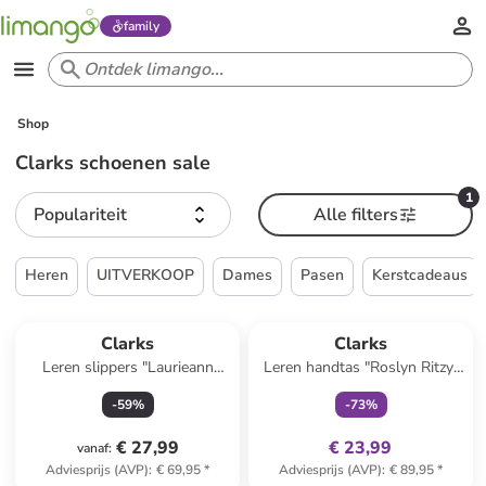
family
Shop
Clarks schoenen sale
1
Populariteit
Alle filters
Heren
UITVERKOOP
Dames
Pasen
Kerstcadeaus
family
exclusief
Clarks
Clarks
Leren slippers "Laurieann
Leren handtas "Roslyn Ritzy"
Ayla" zwart
zwart - (B)18 x (H)15 x (D)6,5
-
59
%
-
73
%
cm
€ 27,99
€ 23,99
vanaf
:
Adviesprijs (AVP)
:
€ 69,95
*
Adviesprijs (AVP)
:
€ 89,95
*