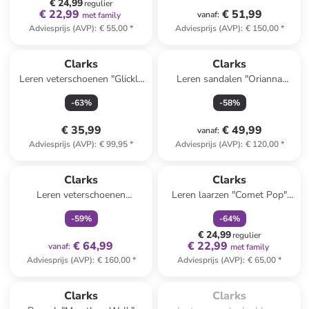
€ 24,99
regulier
€ 22,99
€ 51,99
vanaf
:
met family
Adviesprijs (AVP)
:
€ 55,00
*
Adviesprijs (AVP)
:
€ 150,00
*
Clarks
Clarks
Leren veterschoenen "Glickly
Leren sandalen "Orianna
Brogue 2" zwart
Twist" zwart
-
63
%
-
58
%
€ 35,99
€ 49,99
vanaf
:
Adviesprijs (AVP)
:
€ 99,95
*
Adviesprijs (AVP)
:
€ 120,00
*
family
exclusief
family
korting
Clarks
Clarks
Leren veterschoenen
Leren laarzen "Comet Pop"
"Wallabee" lichtroze
bordeaux
-
59
%
-
64
%
€ 24,99
regulier
€ 64,99
€ 22,99
vanaf
:
met family
Adviesprijs (AVP)
:
€ 160,00
*
Adviesprijs (AVP)
:
€ 65,00
*
Te laat. Het product is 
uitverkocht.
Clarks
Clarks