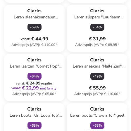
Reeds in een ander winkelwagentje
Clarks
Clarks
Leren sleehaksandalen
Leren slippers "Laurieann
"Sabina Strap" zwart
Cove" wit
-
59
%
-
54
%
€ 44,99
€ 31,99
vanaf
:
Adviesprijs (AVP)
:
€ 110,00
*
Adviesprijs (AVP)
:
€ 69,95
*
family
korting
Clarks
Clarks
Leren laarzen "Comet Pop"
Leren sneakers "Nalle Zen"
lichtbruin
beige
-
64
%
-
49
%
€ 24,99
vanaf
:
regulier
€ 22,99
€ 55,99
vanaf
:
met family
Adviesprijs (AVP)
:
€ 65,00
*
Adviesprijs (AVP)
:
€ 110,00
*
family
korting
family
korting
Clarks
Clarks
Leren boots "Un Loop Top"
Leren boots "Crown Tor" geel
zwart
-
63
%
-
68
%