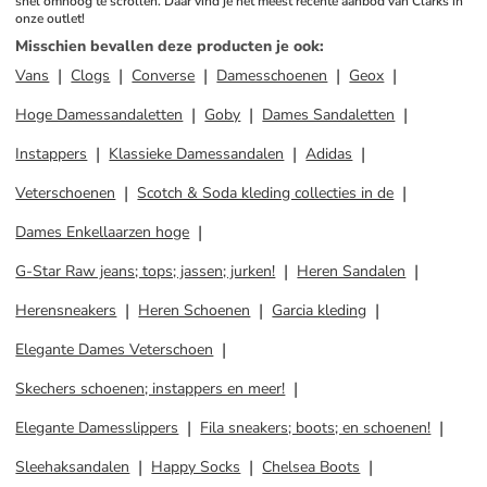
snel omhoog te scrollen. Daar vind je het meest recente aanbod van Clarks in 
onze outlet!
Misschien bevallen deze producten je ook
:
Vans
Clogs
Converse
Damesschoenen
Geox
Hoge Damessandaletten
Goby
Dames Sandaletten
Instappers
Klassieke Damessandalen
Adidas
Veterschoenen
Scotch & Soda kleding collecties in de
Dames Enkellaarzen hoge
G-Star Raw jeans; tops; jassen; jurken!
Heren Sandalen
Herensneakers
Heren Schoenen
Garcia kleding
Elegante Dames Veterschoen
Skechers schoenen; instappers en meer!
Elegante Damesslippers
Fila sneakers; boots; en schoenen!
Sleehaksandalen
Happy Socks
Chelsea Boots