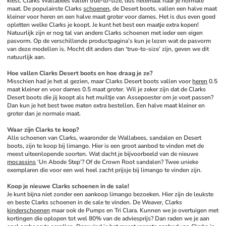
kiest. Clarks Wallabees vallen true-to-size, dus helemaal naar je normale 
maat. De populairste Clarks 
schoenen
, de Desert boots, vallen een halve maat 
kleiner voor heren en een halve maat groter voor dames. Het is dus even goed 
opletten welke Clarks je koopt. Je kunt het best een maatje extra kopen!
Natuurlijk zijn er nog tal van andere Clarks schoenen met ieder een eigen 
pasvorm. Op de verschillende productpagina’s kun je lezen wat de pasvorm 
van deze modellen is. Mocht dit anders dan ‘true-to-size’ zijn, geven we dit 
natuurlijk aan. 
Hoe vallen Clarks Desert boots en hoe draag je ze?
Misschien had je het al gezien, maar Clarks Desert boots vallen voor 
heren
 0.5 
maat kleiner en voor dames 0.5 maat groter. Wil je zeker zijn dat de Clarks 
Desert boots die jij koopt als het muiltje van Assepoester om je voet passen? 
Dan kun je het best twee maten extra bestellen. Een halve maat kleiner en 
groter dan je normale maat. 
Waar zijn Clarks te koop?
Alle schoenen van Clarks, waaronder de Wallabees, sandalen en Desert 
boots, zijn te koop bij limango. Hier is een groot aanbod te vinden met de 
meest uiteenlopende soorten. Wat dacht je bijvoorbeeld van de nieuwe 
mocassins
 ‘Un Abode Step’? Of de Crown Root sandalen? Twee unieke 
exemplaren die voor een wel heel zacht prijsje bij limango te vinden zijn. 
Koop je nieuwe Clarks schoenen in de sale!
Je kunt bijna niet zonder een aankoop limango bezoeken. Hier zijn de leukste 
en beste Clarks schoenen in de sale te vinden. De Weaver, Clarks 
kinderschoenen
 maar ook de Pumps en Tri Clara. Kunnen we je overtuigen met 
kortingen die oplopen tot wel 80% van de adviesprijs? Dan raden we je aan 