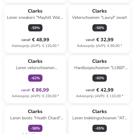
Clarks
Clarks
Leren sneakers "Mayhill Walk"
Veterschoenen "Lauryl" zwart
crème
-
59
%
-
58
%
€ 48,99
€ 32,99
vanaf
:
vanaf
:
Adviesprijs (AVP)
:
€ 120,00
*
Adviesprijs (AVP)
:
€ 80,00
*
family
exclusief
Clarks
Clarks
Leren veterschoenen
Hardloopschoenen "Lt360"
"Wallabee.GTX" paars
donkerblauw
-
62
%
-
60
%
€ 86,99
€ 42,99
vanaf
:
vanaf
:
Adviesprijs (AVP)
:
€ 230,00
*
Adviesprijs (AVP)
:
€ 110,00
*
family
korting
Clarks
Clarks
Leren boots "Heath Chard"
Leren trekkingschoenen "ATL
zwart
Trek GTX" bruin/kaki
-
58
%
-
65
%