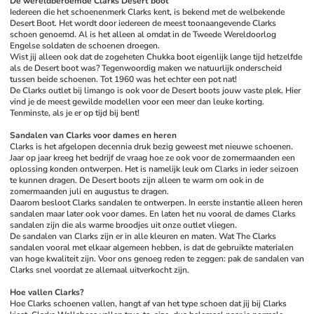
De wereldberoemde Clarks Desert boot
Iedereen die het schoenenmerk Clarks kent, is bekend met de welbekende 
Desert Boot. Het wordt door iedereen de meest toonaangevende Clarks 
schoen genoemd. Al is het alleen al omdat in de Tweede Wereldoorlog 
Engelse soldaten de schoenen droegen.
Wist jij alleen ook dat de zogeheten Chukka boot eigenlijk lange tijd hetzelfde 
als de Desert boot was? Tegenwoordig maken we natuurlijk onderscheid 
tussen beide schoenen. Tot 1960 was het echter een pot nat!
De Clarks outlet bij limango is ook voor de Desert boots jouw vaste plek. Hier 
vind je de meest gewilde modellen voor een meer dan leuke korting. 
Tenminste, als je er op tijd bij bent!
Sandalen van Clarks voor dames en heren
Clarks is het afgelopen decennia druk bezig geweest met nieuwe schoenen. 
Jaar op jaar kreeg het bedrijf de vraag hoe ze ook voor de zomermaanden een 
oplossing konden ontwerpen. Het is namelijk leuk om Clarks in ieder seizoen 
te kunnen dragen. De Desert boots zijn alleen te warm om ook in de 
zomermaanden juli en augustus te dragen. 
Daarom besloot Clarks sandalen te ontwerpen. In eerste instantie alleen heren 
sandalen maar later ook voor dames. En laten het nu vooral de dames Clarks 
sandalen zijn die als warme broodjes uit onze outlet vliegen.
De sandalen van Clarks zijn er in alle kleuren en maten. Wat The Clarks 
sandalen vooral met elkaar algemeen hebben, is dat de gebruikte materialen 
van hoge kwaliteit zijn. Voor ons genoeg reden te zeggen: pak de sandalen van 
Clarks snel voordat ze allemaal uitverkocht zijn. 
Hoe vallen Clarks?
Hoe Clarks schoenen vallen, hangt af van het type schoen dat jij bij Clarks 