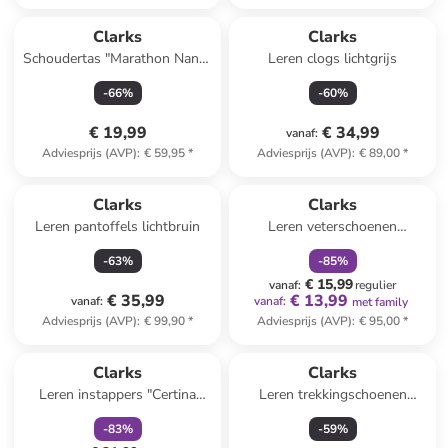
Clarks
Clarks
Schoudertas "Marathon Nano"
Leren clogs lichtgrijs
zwart - (B)11 x (H)18 x (D)4,5
-
66
%
-
60
%
cm
€ 19,99
€ 34,99
vanaf
:
Adviesprijs (AVP)
:
€ 59,95
*
Adviesprijs (AVP)
:
€ 89,00
*
family
korting
Clarks
Clarks
Leren pantoffels lichtbruin
Leren veterschoenen
"Wallabee Go" zwart
-
63
%
-
85
%
€ 15,99
vanaf
:
regulier
€ 35,99
€ 13,99
vanaf
:
vanaf
:
met family
Adviesprijs (AVP)
:
€ 99,90
*
Adviesprijs (AVP)
:
€ 95,00
*
family
korting
Clarks
Clarks
Leren instappers "Certina
Leren trekkingschoenen
Pure" bruin
"Spypath Lo GTX" zwart
-
83
%
-
59
%