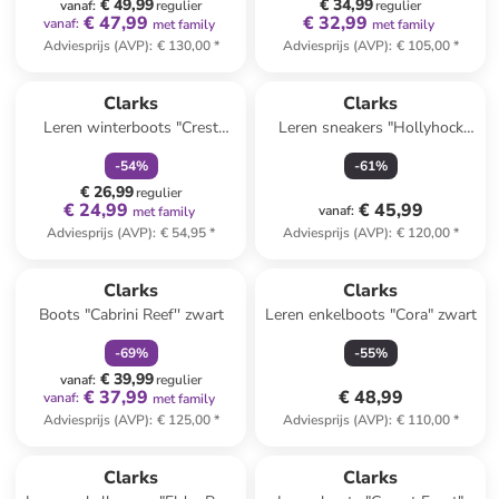
€ 49,99
€ 34,99
vanaf
:
regulier
regulier
€ 47,99
€ 32,99
vanaf
:
met family
met family
Adviesprijs (AVP)
:
€ 130,00
*
Adviesprijs (AVP)
:
€ 105,00
*
family
korting
Clarks
Clarks
Leren winterboots "Crest
Leren sneakers "Hollyhock
Alpine" zwart
Walk" zilverkleurig
-
54
%
-
61
%
€ 26,99
regulier
€ 24,99
€ 45,99
vanaf
:
met family
Adviesprijs (AVP)
:
€ 54,95
*
Adviesprijs (AVP)
:
€ 120,00
*
family
korting
Clarks
Clarks
Boots "Cabrini Reef'' zwart
Leren enkelboots "Cora" zwart
-
69
%
-
55
%
€ 39,99
vanaf
:
regulier
€ 37,99
€ 48,99
vanaf
:
met family
Adviesprijs (AVP)
:
€ 125,00
*
Adviesprijs (AVP)
:
€ 110,00
*
family
korting
Clarks
Clarks