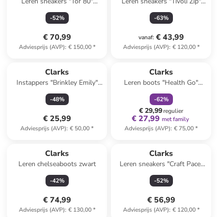
Leren sneakers "Tor 80"
Leren sneakers "Tivoli Zip"
roze/donkerblauw
zwart
-
52
%
-
63
%
€ 70,99
€ 43,99
vanaf
:
Adviesprijs (AVP)
:
€ 150,00
*
Adviesprijs (AVP)
:
€ 120,00
*
family
korting
Clarks
Clarks
Instappers "Brinkley Emily"
Leren boots "Health Go"
grijs
zwart
-
48
%
-
62
%
€ 29,99
regulier
€ 25,99
€ 27,99
met family
Adviesprijs (AVP)
:
€ 50,00
*
Adviesprijs (AVP)
:
€ 75,00
*
Reeds in een ander winkelwagentje
Clarks
Clarks
Leren chelseaboots zwart
Leren sneakers "Craft Pace"
zwart
-
42
%
-
52
%
€ 74,99
€ 56,99
Adviesprijs (AVP)
:
€ 130,00
*
Adviesprijs (AVP)
:
€ 120,00
*