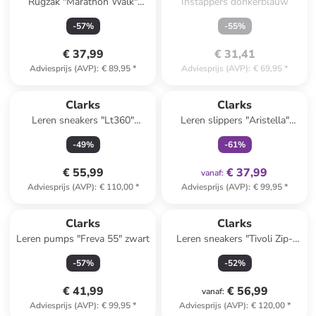
Rugzak "Marathon Walk"
Instappers donkerblauw
zwart - (B)40 x (H)39,5 x
-
57
%
-
55
%
(D)11,5 cm
€ 37,99
€ 31,41
Adviesprijs (AVP)
:
€ 89,95
*
Adviesprijs (AVP)
:
€ 69,95
*
family
exclusief
Clarks
Clarks
Leren sneakers "Lt360"
Leren slippers "Aristella"
donkerblauw
crème
-
49
%
-
61
%
€ 55,99
€ 37,99
vanaf
:
Adviesprijs (AVP)
:
€ 110,00
*
Adviesprijs (AVP)
:
€ 99,95
*
Clarks
Clarks
Leren pumps "Freva 55" zwart
Leren sneakers "Tivoli Zip-
Off" wit
-
57
%
-
52
%
€ 41,99
€ 56,99
vanaf
:
Adviesprijs (AVP)
:
€ 99,95
*
Adviesprijs (AVP)
:
€ 120,00
*