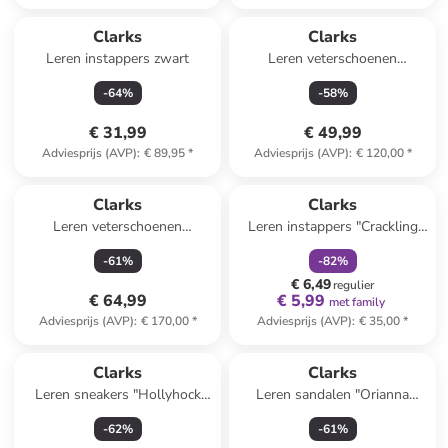
Clarks
Clarks
Leren instappers zwart
Leren veterschoenen
"Batcombe Tie" lichtbruin
-
64
%
-
58
%
€ 31,99
€ 49,99
Adviesprijs (AVP)
:
€ 89,95
*
Adviesprijs (AVP)
:
€ 120,00
*
family
korting
Reeds in een ander winkelwagentje
Clarks
Clarks
Leren veterschoenen
Leren instappers "Crackling
"Wallabee" paars
Flo" donkerblauw
-
61
%
-
82
%
€ 6,49
regulier
€ 64,99
€ 5,99
met family
Adviesprijs (AVP)
:
€ 170,00
*
Adviesprijs (AVP)
:
€ 35,00
*
Clarks
Clarks
Leren sneakers "Hollyhock
Leren sandalen "Orianna
Zip" wit/zilverkleurig
Twist" wit
-
62
%
-
61
%