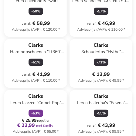
Leren enkelboots zwart
Leren sandalen "Aristella Sun"
crème
-
50
%
-
57
%
€ 58,99
€ 46,99
vanaf
:
vanaf
:
Adviesprijs (AVP)
:
€ 120,00
*
Adviesprijs (AVP)
:
€ 110,00
*
Clarks
Clarks
Hardloopschoenen "Lt360"
Schoudertas "Hythe"
zwart
lichtbruin - (B)22 x (H)15 x
-
61
%
-
71
%
(D)8 cm
€ 41,99
€ 13,99
vanaf
:
Adviesprijs (AVP)
:
€ 110,00
*
Adviesprijs (AVP)
:
€ 49,95
*
family
korting
Clarks
Clarks
Leren laarzen "Comet Pop"
Leren ballerina's "Fawna"
bruin
zilverkleurig
-
63
%
-
55
%
€ 25,99
regulier
€ 23,99
€ 43,99
vanaf
:
met family
Adviesprijs (AVP)
:
€ 65,00
*
Adviesprijs (AVP)
:
€ 99,95
*