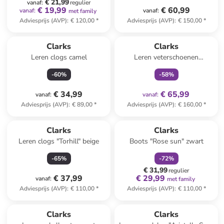
€ 21,99
vanaf
:
regulier
€ 19,99
€ 60,99
vanaf
:
vanaf
:
met family
Adviesprijs (AVP)
:
€ 120,00
*
Adviesprijs (AVP)
:
€ 150,00
*
family
exclusief
Clarks
Clarks
Leren clogs camel
Leren veterschoenen
"Wallabee" paars
-
60
%
-
58
%
€ 34,99
€ 65,99
vanaf
:
vanaf
:
Adviesprijs (AVP)
:
€ 89,00
*
Adviesprijs (AVP)
:
€ 160,00
*
family
korting
Reeds in een ander winkelwagentje
Clarks
Clarks
Leren clogs "Torhill" beige
Boots "Rose sun" zwart
-
65
%
-
72
%
€ 31,99
regulier
€ 37,99
€ 29,99
vanaf
:
met family
Adviesprijs (AVP)
:
€ 110,00
*
Adviesprijs (AVP)
:
€ 110,00
*
Clarks
Clarks