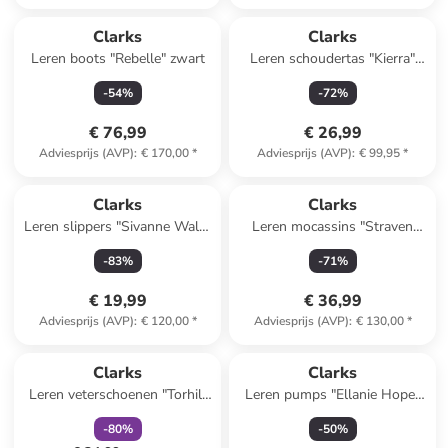
Reeds in een ander winkelwagentje
Clarks
Clarks
Leren boots "Rebelle" zwart
Leren schoudertas "Kierra"
rood - (B)23 x (H)17 x (D)8 cm
-
54
%
-
72
%
€ 76,99
€ 26,99
Adviesprijs (AVP)
:
€ 170,00
*
Adviesprijs (AVP)
:
€ 99,95
*
Clarks
Clarks
Leren slippers "Sivanne Walk"
Leren mocassins "Straven
zilverkleurig
Edge" beige
-
83
%
-
71
%
€ 19,99
€ 36,99
Adviesprijs (AVP)
:
€ 120,00
*
Adviesprijs (AVP)
:
€ 130,00
*
family
korting
Clarks
Clarks
Leren veterschoenen "Torhill
Leren pumps "Ellanie Hope"
Bee" beige
beige
-
80
%
-
50
%