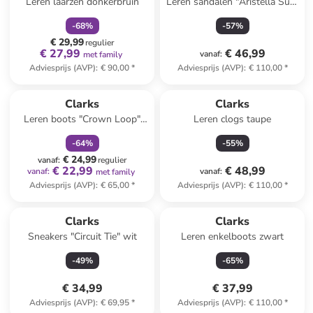
Leren laarzen donkerbruin
Leren sandalen "Aristella Sun"
zwart
-
68
%
-
57
%
€ 29,99
regulier
€ 27,99
€ 46,99
vanaf
:
met family
Adviesprijs (AVP)
:
€ 90,00
*
Adviesprijs (AVP)
:
€ 110,00
*
family
korting
Clarks
Clarks
Leren boots "Crown Loop"
Leren clogs taupe
lichtroze
-
64
%
-
55
%
€ 24,99
vanaf
:
regulier
€ 22,99
€ 48,99
vanaf
:
vanaf
:
met family
Adviesprijs (AVP)
:
€ 65,00
*
Adviesprijs (AVP)
:
€ 110,00
*
Clarks
Clarks
Sneakers "Circuit Tie" wit
Leren enkelboots zwart
-
49
%
-
65
%
€ 34,99
€ 37,99
Adviesprijs (AVP)
:
€ 69,95
*
Adviesprijs (AVP)
:
€ 110,00
*