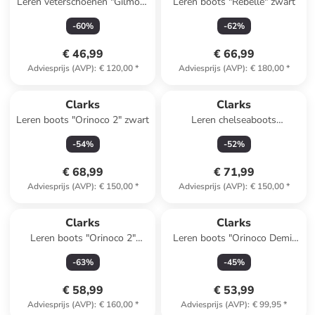
Leren veterschoenen "Gilmore
Leren boots "Rebelle" zwart
Wing'' donkerbruin
-
60
%
-
62
%
€ 46,99
€ 66,99
Adviesprijs (AVP)
:
€ 120,00
*
Adviesprijs (AVP)
:
€ 180,00
*
Clarks
Clarks
Leren boots "Orinoco 2" zwart
Leren chelseaboots
"Chamberly Top" lichtbruin
-
54
%
-
52
%
€ 68,99
€ 71,99
Adviesprijs (AVP)
:
€ 150,00
*
Adviesprijs (AVP)
:
€ 150,00
*
Clarks
Clarks
Leren boots "Orinoco 2"
Leren boots "Orinoco Demi"
lichtbruin
zwart
-
63
%
-
45
%
€ 58,99
€ 53,99
Adviesprijs (AVP)
:
€ 160,00
*
Adviesprijs (AVP)
:
€ 99,95
*