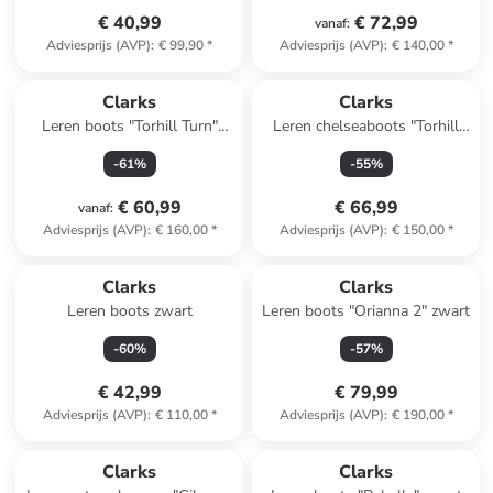
€ 40,99
€ 72,99
vanaf
:
Adviesprijs (AVP)
:
€ 99,90
*
Adviesprijs (AVP)
:
€ 140,00
*
Clarks
Clarks
Leren boots "Torhill Turn"
Leren chelseaboots "Torhill
zwart
Maple" zwart
-
61
%
-
55
%
€ 60,99
€ 66,99
vanaf
:
Adviesprijs (AVP)
:
€ 160,00
*
Adviesprijs (AVP)
:
€ 150,00
*
Clarks
Clarks
Leren boots zwart
Leren boots "Orianna 2" zwart
-
60
%
-
57
%
€ 42,99
€ 79,99
Adviesprijs (AVP)
:
€ 110,00
*
Adviesprijs (AVP)
:
€ 190,00
*
Clarks
Clarks