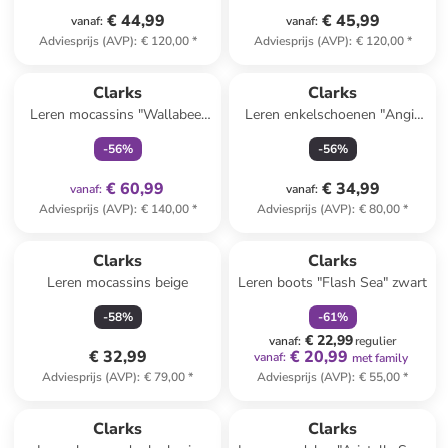
€ 44,99
€ 45,99
vanaf
:
vanaf
:
Adviesprijs (AVP)
:
€ 120,00
*
Adviesprijs (AVP)
:
€ 120,00
*
family
exclusief
Clarks
Clarks
Leren mocassins "Wallabee"
Leren enkelschoenen "Angie
zwart
Pearl" zwart
-
56
%
-
56
%
€ 60,99
€ 34,99
vanaf
:
vanaf
:
Adviesprijs (AVP)
:
€ 140,00
*
Adviesprijs (AVP)
:
€ 80,00
*
family
korting
Clarks
Clarks
Leren mocassins beige
Leren boots "Flash Sea" zwart
-
58
%
-
61
%
€ 22,99
vanaf
:
regulier
€ 32,99
€ 20,99
vanaf
:
met family
Adviesprijs (AVP)
:
€ 79,00
*
Adviesprijs (AVP)
:
€ 55,00
*
family
korting
Clarks
Clarks