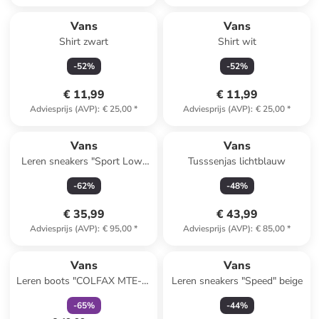
Vans
Vans
Shirt zwart
Shirt wit
-
52
%
-
52
%
€ 11,99
€ 11,99
Adviesprijs (AVP)
:
€ 25,00
*
Adviesprijs (AVP)
:
€ 25,00
*
Vans
Vans
Leren sneakers "Sport Low"
Tusssenjas lichtblauw
beige
-
62
%
-
48
%
€ 35,99
€ 43,99
Adviesprijs (AVP)
:
€ 95,00
*
Adviesprijs (AVP)
:
€ 85,00
*
family
korting
Vans
Vans
Leren boots "COLFAX MTE-1"
Leren sneakers "Speed" beige
zwart
-
65
%
-
44
%