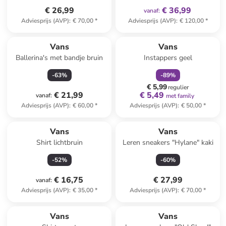
€ 26,99
€ 36,99
vanaf
:
Adviesprijs (AVP)
:
€ 70,00
*
Adviesprijs (AVP)
:
€ 120,00
*
family
korting
Vans
Vans
Ballerina's met bandje bruin
Instappers geel
-
63
%
-
89
%
€ 5,99
regulier
€ 21,99
€ 5,49
vanaf
:
met family
Adviesprijs (AVP)
:
€ 60,00
*
Adviesprijs (AVP)
:
€ 50,00
*
Vans
Vans
Shirt lichtbruin
Leren sneakers "Hylane" kaki
-
52
%
-
60
%
€ 16,75
€ 27,99
vanaf
:
Adviesprijs (AVP)
:
€ 35,00
*
Adviesprijs (AVP)
:
€ 70,00
*
Vans
Vans