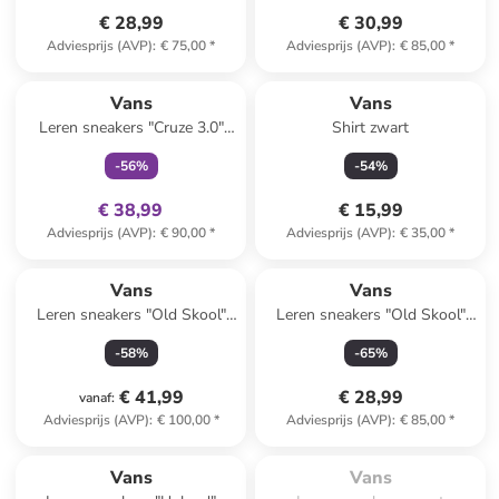
€ 28,99
€ 30,99
Adviesprijs (AVP)
:
€ 75,00
*
Adviesprijs (AVP)
:
€ 85,00
*
family
exclusief
Vans
Vans
Leren sneakers "Cruze 3.0"
Shirt zwart
zwart/wit
-
56
%
-
54
%
€ 38,99
€ 15,99
Adviesprijs (AVP)
:
€ 90,00
*
Adviesprijs (AVP)
:
€ 35,00
*
Vans
Vans
Leren sneakers "Old Skool"
Leren sneakers "Old Skool"
lichtbruin
beige
-
58
%
-
65
%
€ 41,99
€ 28,99
vanaf
:
Adviesprijs (AVP)
:
€ 100,00
*
Adviesprijs (AVP)
:
€ 85,00
*
Te laat. Het product is 
uitverkocht.
Vans
Vans