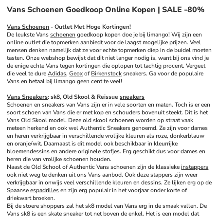
Vans Schoenen Goedkoop Online Kopen | SALE -80%
Vans Schoenen
 - Outlet Met Hoge Kortingen!
De leukste Vans 
schoenen
 goedkoop kopen doe je bij limango! Wij zijn een 
online 
outlet
 die topmerken aanbiedt voor de laagst mogelijke prijzen. Veel 
mensen denken namelijk dat ze voor echte topmerken diep in de buidel moeten 
tasten. Onze webshop bewijst dat dit niet langer nodig is, want bij ons vind je 
de enige echte Vans tegen kortingen die oplopen tot tachtig procent. Vergeet 
die veel te dure 
Adidas
, 
Geox
 of 
Birkenstock
 sneakers. Ga voor de populaire 
Vans en betaal bij limango geen cent te veel!
Vans Sneakers
: sk8, Old Skool & Reissue 
sneakers
Schoenen en sneakers van Vans zijn er in vele soorten en maten. Toch is er een 
soort schoen van Vans die er met kop en schouders bovenuit steekt. Dit is het 
Vans Old Skool model. Deze old skool schoenen worden op straat vaak 
meteen herkend en ook wel Authentic Sneakers genoemd. Ze zijn voor dames 
en heren verkrijgbaar in verschillende vrolijke kleuren als roze, donkerblauw 
en oranje/wit. Daarnaast is dit model ook beschikbaar in kleurrijke 
bloemendessins en andere originele stofjes. Erg geschikt dus voor dames en 
heren die van vrolijke schoenen houden. 
Naast de Old School of Authentic Vans schoenen zijn de klassieke 
instappers
ook niet weg te denken uit ons Vans aanbod. Ook deze stappers zijn weer 
verkrijgbaar in onwijs veel verschillende kleuren en dessins. Ze lijken erg op de 
Spaanse 
espadrilles
 en zijn erg populair in het voorjaar onder korte of 
driekwart broeken. 
Bij de stoere shoppers zal het sk8 model van Vans erg in de smaak vallen. De 
Vans sk8 is een skate sneaker tot net boven de enkel. Het is een model dat 