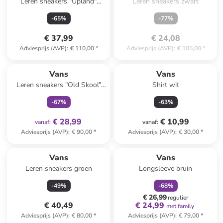
Leren sneakers "Upland"
Leren sneakers zwart
groen
-
65
%
-
77
%
€ 37,99
€ 24,08
Adviesprijs (AVP)
:
€ 110,00
*
Adviesprijs (AVP)
:
€ 105,00
*
family
exclusief
Vans
Vans
Leren sneakers "Old Skool"
Shirt wit
lichtroze/rood
-
67
%
-
63
%
€ 28,99
€ 10,99
vanaf
:
vanaf
:
Adviesprijs (AVP)
:
€ 90,00
*
Adviesprijs (AVP)
:
€ 30,00
*
family
korting
Vans
Vans
Leren sneakers groen
Longsleeve bruin
-
49
%
-
68
%
€ 26,99
regulier
€ 40,49
€ 24,99
met family
Adviesprijs (AVP)
:
€ 80,00
*
Adviesprijs (AVP)
:
€ 79,00
*