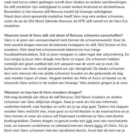
vaak met losse veters gedragen wordt door skaters en andere sportievelingen. 
De sk8 modellen zijn verkrijgbaar in onder andere knalrood en donkerblauw. 
Bovendien is het nieuwe sk8 Reissue model bij limango verkrijgbaar. 
Naast deze alom geroemde modellen heeft Vans nog vele andere schoenen, 
zoals de op de Old Skool lijkende Atwood, de MTE sk8 variant en de Vans Era 
modellen.
Waarom moet ik Vans sk8, old skool of Reissue schoenen aanschaffen?
Vans is al jaren een vooraanstaand merk binnen de schoenenwereld. Over de 
hele wereld dragen mensen de bekende instappers en sk8, Old School en Era 
sneakers. Ook staat het schoenenmerk bekend om hun lange 
houdbaarheidsdatum. Dat ze jaren meegaan is vaker regel dan uitzondering. En 
hoe langer je jouw Vans draagt, hoe fijner ze lopen. De schoenen hebben 
namelijk een goed voetbed dat zich aanpast naar de vorm van je voet. De 
buitenzool van Vans wordt geroemd om zijn stevigheid. De ideale schoenen 
dus voor mensen die van platte schoenen houden en die gedurende de dag 
veel moeten lopen of staan. Vergeet merken als Nike of Asics en bestel nu de 
nieuwste Vans online in de outlet van limango. Vele anderen gingen je al voor. 
Wanneer en hoe kan ik Vans sneakers dragen?
Het mag duidelijk zijn dat je de sk8 Reissue, Old Skool sneakers en andere 
schoenen van Vans altijd kan dragen. Naar je werk als het een informele 
werksfeer betreft, naar feestjes en zelfs als je op stap gaat. Tijdens het stappen 
worden Vans wellicht vies, maar gooi ze na het feesten in de wasmachine en je 
Vans komen er weer als nieuw uit! Daarnaast combineer je Vans met allerlei 
kledingstukken. Dames dragen ze gerust onder een 
jurk
 voor een nonchalante 
look, en mannen combineren ze uiteraard met een stoere 
jeans
 of chino. Als je 
kiest voor Vans schoenen met een opvallend dessin, houd dan de rest van je 