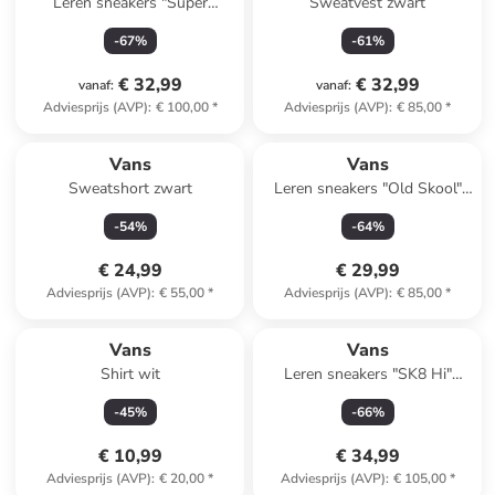
Leren sneakers "Super
Sweatvest zwart
Lowpro" roze/groen
-
67
%
-
61
%
€ 32,99
€ 32,99
vanaf
:
vanaf
:
Adviesprijs (AVP)
:
€ 100,00
*
Adviesprijs (AVP)
:
€ 85,00
*
Vans
Vans
Sweatshort zwart
Leren sneakers "Old Skool"
lichtroze
-
54
%
-
64
%
€ 24,99
€ 29,99
Adviesprijs (AVP)
:
€ 55,00
*
Adviesprijs (AVP)
:
€ 85,00
*
Vans
Vans
Shirt wit
Leren sneakers "SK8 Hi"
zwart
-
45
%
-
66
%
€ 10,99
€ 34,99
Adviesprijs (AVP)
:
€ 20,00
*
Adviesprijs (AVP)
:
€ 105,00
*