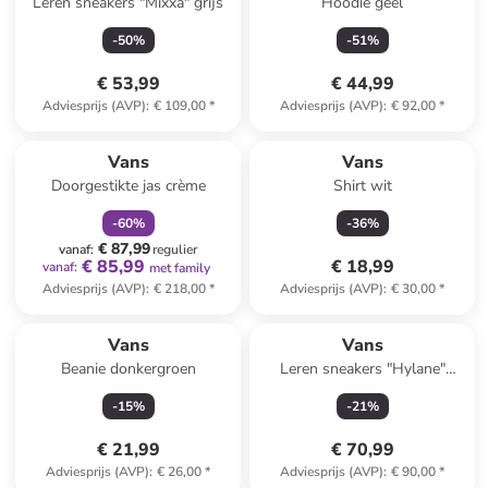
Leren sneakers "Mixxa" grijs
Hoodie geel
-
50
%
-
51
%
€ 53,99
€ 44,99
Adviesprijs (AVP)
:
€ 109,00
*
Adviesprijs (AVP)
:
€ 92,00
*
family
korting
Vans
Vans
Doorgestikte jas crème
Shirt wit
-
60
%
-
36
%
€ 87,99
vanaf
:
regulier
€ 85,99
€ 18,99
vanaf
:
met family
Adviesprijs (AVP)
:
€ 218,00
*
Adviesprijs (AVP)
:
€ 30,00
*
Vans
Vans
Beanie donkergroen
Leren sneakers "Hylane"
camel
-
15
%
-
21
%
€ 21,99
€ 70,99
Adviesprijs (AVP)
:
€ 26,00
*
Adviesprijs (AVP)
:
€ 90,00
*