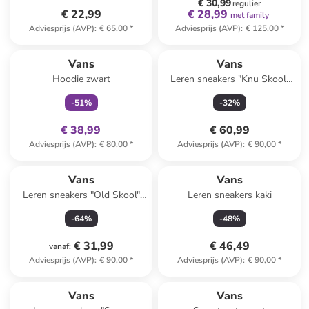
€ 30,99
regulier
€ 22,99
€ 28,99
met family
Adviesprijs (AVP)
:
€ 65,00
*
Adviesprijs (AVP)
:
€ 125,00
*
family
exclusief
Vans
Vans
Hoodie zwart
Leren sneakers "Knu Skool"
lichtbruin
-
51
%
-
32
%
€ 38,99
€ 60,99
Adviesprijs (AVP)
:
€ 80,00
*
Adviesprijs (AVP)
:
€ 90,00
*
Vans
Vans
Leren sneakers "Old Skool"
Leren sneakers kaki
beige
-
64
%
-
48
%
€ 31,99
€ 46,49
vanaf
:
Adviesprijs (AVP)
:
€ 90,00
*
Adviesprijs (AVP)
:
€ 90,00
*
Vans
Vans