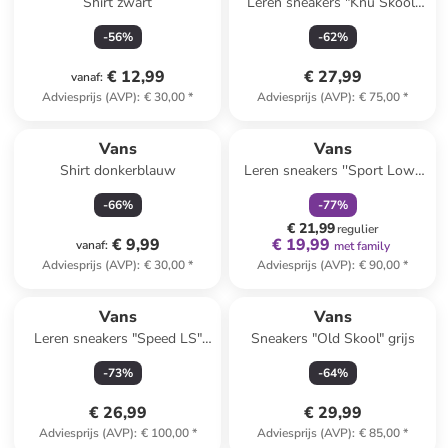
Shirt zwart
Leren sneakers "Knu Skool"
zwart
-
56
%
-
62
%
€ 12,99
€ 27,99
vanaf
:
Adviesprijs (AVP)
:
€ 30,00
*
Adviesprijs (AVP)
:
€ 75,00
*
family
korting
Vans
Vans
Shirt donkerblauw
Leren sneakers ''Sport Low''
groen
-
66
%
-
77
%
€ 21,99
regulier
€ 9,99
€ 19,99
vanaf
:
met family
Adviesprijs (AVP)
:
€ 30,00
*
Adviesprijs (AVP)
:
€ 90,00
*
Vans
Vans
Leren sneakers "Speed LS"
Sneakers "Old Skool" grijs
wit/blauw/zwart
-
73
%
-
64
%
€ 26,99
€ 29,99
Adviesprijs (AVP)
:
€ 100,00
*
Adviesprijs (AVP)
:
€ 85,00
*