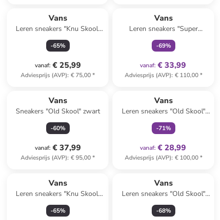
family
exclusief
Vans
Vans
Leren sneakers "Knu Skool"
Leren sneakers "Super
donkerblauw/wit
Lowpro" bruin
-
65
%
-
69
%
€ 25,99
€ 33,99
vanaf
:
vanaf
:
Adviesprijs (AVP)
:
€ 75,00
*
Adviesprijs (AVP)
:
€ 110,00
*
family
exclusief
Vans
Vans
Sneakers "Old Skool" zwart
Leren sneakers "Old Skool"
beige
-
60
%
-
71
%
€ 37,99
€ 28,99
vanaf
:
vanaf
:
Adviesprijs (AVP)
:
€ 95,00
*
Adviesprijs (AVP)
:
€ 100,00
*
Vans
Vans
Leren sneakers "Knu Skool"
Leren sneakers "Old Skool"
donkerblauw/wit
zwart
-
65
%
-
68
%