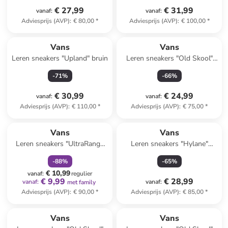
€ 27,99
€ 31,99
vanaf
:
vanaf
:
Adviesprijs (AVP)
:
€ 80,00
*
Adviesprijs (AVP)
:
€ 100,00
*
Vans
Vans
Leren sneakers "Upland" bruin
Leren sneakers "Old Skool"
zwart/roze
-
71
%
-
66
%
€ 30,99
€ 24,99
vanaf
:
vanaf
:
Adviesprijs (AVP)
:
€ 110,00
*
Adviesprijs (AVP)
:
€ 75,00
*
family
korting
Vans
Vans
Leren sneakers "UltraRange
Leren sneakers "Hylane"
Hi V MTE-1" lichtbruin
zwart/crème
-
88
%
-
65
%
€ 10,99
vanaf
:
regulier
€ 9,99
€ 28,99
vanaf
:
vanaf
:
met family
Adviesprijs (AVP)
:
€ 90,00
*
Adviesprijs (AVP)
:
€ 85,00
*
Vans
Vans