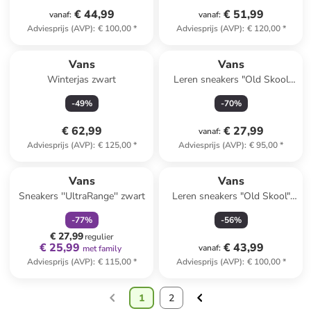
€ 44,99
€ 51,99
vanaf
:
vanaf
:
Adviesprijs (AVP)
:
€ 100,00
*
Adviesprijs (AVP)
:
€ 120,00
*
Vans
Vans
Winterjas zwart
Leren sneakers "Old Skool
Platform" zwart/wit
-
49
%
-
70
%
€ 62,99
€ 27,99
vanaf
:
Adviesprijs (AVP)
:
€ 125,00
*
Adviesprijs (AVP)
:
€ 95,00
*
family
korting
Vans
Vans
Sneakers ''UltraRange'' zwart
Leren sneakers "Old Skool"
beige/zwart
-
77
%
-
56
%
€ 27,99
regulier
€ 25,99
€ 43,99
vanaf
:
met family
Adviesprijs (AVP)
:
€ 115,00
*
Adviesprijs (AVP)
:
€ 100,00
*
1
2