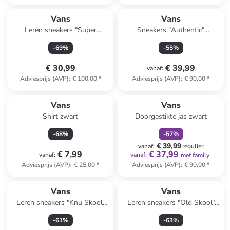
Vans
Vans
Leren sneakers "Super
Sneakers "Authentic"
Lowpro" lichtblauw
lichtblauw
-
69
%
-
55
%
€ 30,99
€ 39,99
vanaf
:
Adviesprijs (AVP)
:
€ 100,00
*
Adviesprijs (AVP)
:
€ 90,00
*
family
korting
Vans
Vans
Shirt zwart
Doorgestikte jas zwart
-
68
%
-
57
%
€ 39,99
vanaf
:
regulier
€ 7,99
€ 37,99
vanaf
:
vanaf
:
met family
Adviesprijs (AVP)
:
€ 25,00
*
Adviesprijs (AVP)
:
€ 90,00
*
Reeds in een ander winkelwagentje
Vans
Vans
Leren sneakers "Knu Skool"
Leren sneakers "Old Skool"
lichtblauw
beige
-
61
%
-
63
%