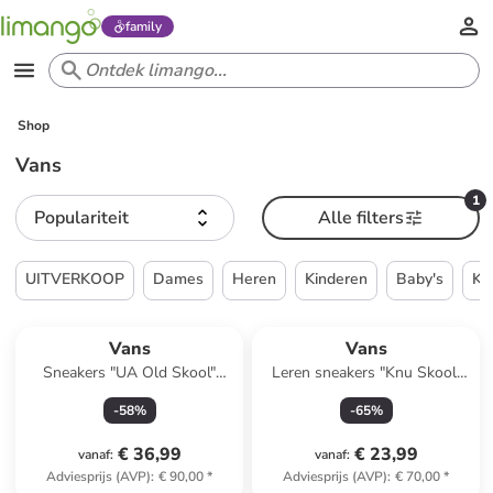
family
Shop
Vans
1
Populariteit
Alle filters
UITVERKOOP
Dames
Heren
Kinderen
Baby's
Ke
Vans
Vans
Sneakers "UA Old Skool"
Leren sneakers "Knu Skool"
zwart
groen
-
58
%
-
65
%
€ 36,99
€ 23,99
vanaf
:
vanaf
:
Adviesprijs (AVP)
:
€ 90,00
*
Adviesprijs (AVP)
:
€ 70,00
*