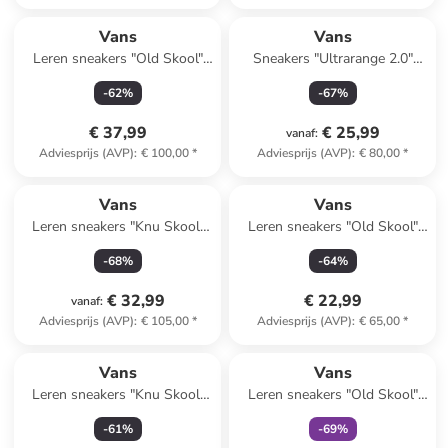
Vans
Vans
Leren sneakers "Old Skool"
Sneakers "Ultrarange 2.0"
lichtroze
beige
-
62
%
-
67
%
€ 37,99
€ 25,99
vanaf
:
Adviesprijs (AVP)
:
€ 100,00
*
Adviesprijs (AVP)
:
€ 80,00
*
Vans
Vans
Leren sneakers "Knu Skool"
Leren sneakers "Old Skool"
wit
kaki
-
68
%
-
64
%
€ 32,99
€ 22,99
vanaf
:
Adviesprijs (AVP)
:
€ 105,00
*
Adviesprijs (AVP)
:
€ 65,00
*
family
exclusief
Vans
Vans
Leren sneakers "Knu Skool"
Leren sneakers "Old Skool"
lichtroze
groen
-
61
%
-
69
%