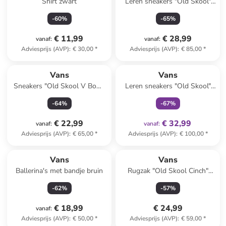
Shirt zwart
Leren sneakers "Old Skool"
oranje
-
60
%
-
65
%
€ 11,99
€ 28,99
vanaf
:
vanaf
:
Adviesprijs (AVP)
:
€ 30,00
*
Adviesprijs (AVP)
:
€ 85,00
*
family
exclusief
Vans
Vans
Sneakers "Old Skool V Bow"
Leren sneakers "Old Skool"
roze
zilverkleurig
-
64
%
-
67
%
€ 22,99
€ 32,99
vanaf
:
vanaf
:
Adviesprijs (AVP)
:
€ 65,00
*
Adviesprijs (AVP)
:
€ 100,00
*
Vans
Vans
Ballerina's met bandje bruin
Rugzak "Old Skool Cinch"
zwart - (B)33 x (H)51 x (D)15
-
62
%
-
57
%
cm
€ 18,99
€ 24,99
vanaf
:
Adviesprijs (AVP)
:
€ 50,00
*
Adviesprijs (AVP)
:
€ 59,00
*