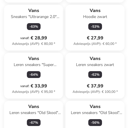
Vans
Vans
Sneakers "Ultrarange 2.0"
Hoodie zwart
zwart
-
63
%
-
53
%
€ 28,99
€ 27,99
vanaf
:
Adviesprijs (AVP)
:
€ 80,00
*
Adviesprijs (AVP)
:
€ 60,00
*
Vans
Vans
Leren sneakers "Super
Leren sneakers zwart
Lowpro" wit/zwart
-
64
%
-
62
%
€ 33,99
€ 37,99
vanaf
:
Adviesprijs (AVP)
:
€ 95,00
*
Adviesprijs (AVP)
:
€ 100,00
*
Vans
Vans
Leren sneakers "Old Skool"
Leren sneakers "Old Skool"
groen
lichtblauw
-
67
%
-
56
%