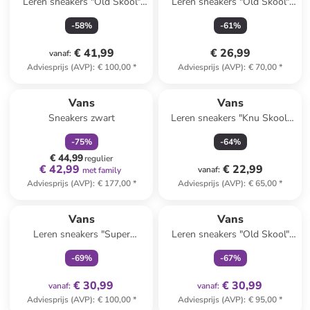
Leren sneakers "Old Skool"
Leren sneakers "Old Skool"
oranje/rood
wit
-
58
%
-
61
%
€ 41,99
€ 26,99
vanaf
:
Adviesprijs (AVP)
:
€ 100,00
*
Adviesprijs (AVP)
:
€ 70,00
*
family
korting
Vans
Vans
Sneakers zwart
Leren sneakers "Knu Skool"
lichtroze/paars
-
75
%
-
64
%
€ 44,99
regulier
€ 42,99
€ 22,99
vanaf
:
met family
Adviesprijs (AVP)
:
€ 177,00
*
Adviesprijs (AVP)
:
€ 65,00
*
family
exclusief
family
exclusief
Vans
Vans
Leren sneakers "Super
Leren sneakers "Old Skool"
Lowpro" beige
crème
-
69
%
-
67
%
€ 30,99
€ 30,99
vanaf
:
vanaf
:
Adviesprijs (AVP)
:
€ 100,00
*
Adviesprijs (AVP)
:
€ 95,00
*