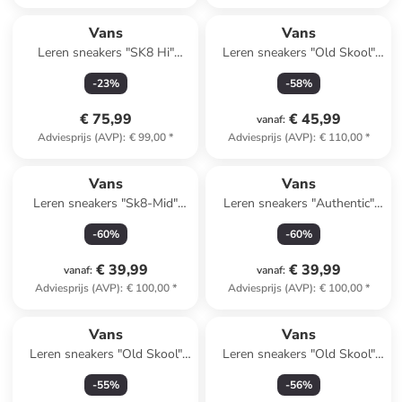
Vans
Vans
Leren sneakers "SK8 Hi"
Leren sneakers "Old Skool"
lichtbruin
lichtroze
-
23
%
-
58
%
€ 75,99
€ 45,99
vanaf
:
Adviesprijs (AVP)
:
€ 99,00
*
Adviesprijs (AVP)
:
€ 110,00
*
Vans
Vans
Leren sneakers "Sk8-Mid"
Leren sneakers "Authentic"
zwart
zwart
-
60
%
-
60
%
€ 39,99
€ 39,99
vanaf
:
vanaf
:
Adviesprijs (AVP)
:
€ 100,00
*
Adviesprijs (AVP)
:
€ 100,00
*
Vans
Vans
Leren sneakers "Old Skool"
Leren sneakers "Old Skool"
beige
wit
-
55
%
-
56
%