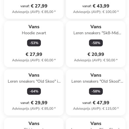
€ 27,99
€ 43,99
vanaf
:
vanaf
:
Adviesprijs (AVP)
:
€ 85,00
*
Adviesprijs (AVP)
:
€ 100,00
*
Vans
Vans
Hoodie zwart
Leren sneakers "Sk8-Mid
Reissue V" roze
-
53
%
-
58
%
€ 27,99
€ 20,99
Adviesprijs (AVP)
:
€ 60,00
*
Adviesprijs (AVP)
:
€ 50,00
*
Vans
Vans
Leren sneakers "Old Skoo" in
Leren sneakers "Old Skool"
Rostbraun
wit/zwart
-
64
%
-
58
%
€ 29,99
€ 47,99
vanaf
:
vanaf
:
Adviesprijs (AVP)
:
€ 85,00
*
Adviesprijs (AVP)
:
€ 115,00
*
Vans
Vans