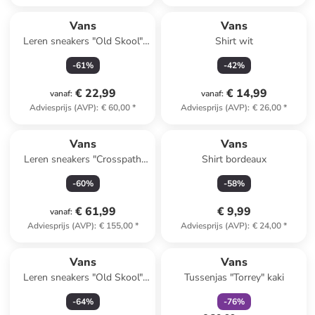
Vans
Vans
Leren sneakers "Old Skool"
Shirt wit
wit/blauw/zwart
-
61
%
-
42
%
€ 22,99
€ 14,99
vanaf
:
vanaf
:
Adviesprijs (AVP)
:
€ 60,00
*
Adviesprijs (AVP)
:
€ 26,00
*
Vans
Vans
Leren sneakers "Crosspath
Shirt bordeaux
XC" oranje
-
60
%
-
58
%
€ 61,99
€ 9,99
vanaf
:
Adviesprijs (AVP)
:
€ 155,00
*
Adviesprijs (AVP)
:
€ 24,00
*
family
korting
Vans
Vans
Leren sneakers "Old Skool"
Tussenjas "Torrey" kaki
lichtroze/paars
-
64
%
-
76
%