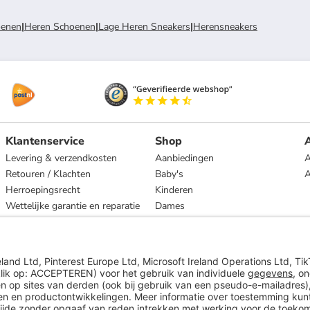
enen
|
Heren Schoenen
|
Lage Heren Sneakers
|
Herensneakers
Klantenservice
Shop
A
Levering & verzendkosten
Aanbiedingen
A
Retouren / Klachten
Baby's
Herroepingsrecht
Kinderen
Wettelijke garantie en reparatie
Dames
Heren
Wonen
Merken