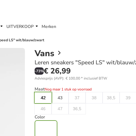
UITVERKOOP
Merken
peed LS" wit/blauw/zwart
Vans
Leren sneakers "Speed LS" wit/blauw/
€ 26,99
-
73
%
Adviesprijs (AVP)
:
€ 100,00
*
inclusief BTW
Maat
Nog maar 1 stuk op voorraad
42
43
37
38
38,5
39
46
47
36,5
Color