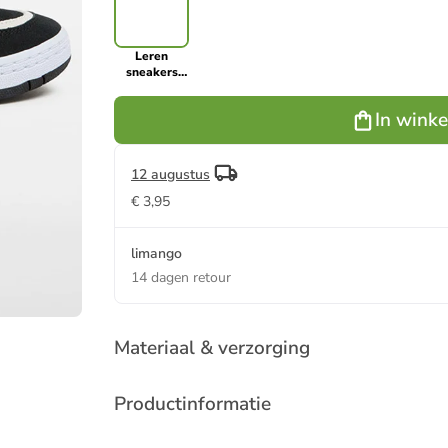
Leren
sneakers
"Speed LS"
wit/blauw/zwart
In wink
12 augustus
€ 3,95
limango
14 dagen retour
Materiaal & verzorging
Productinformatie