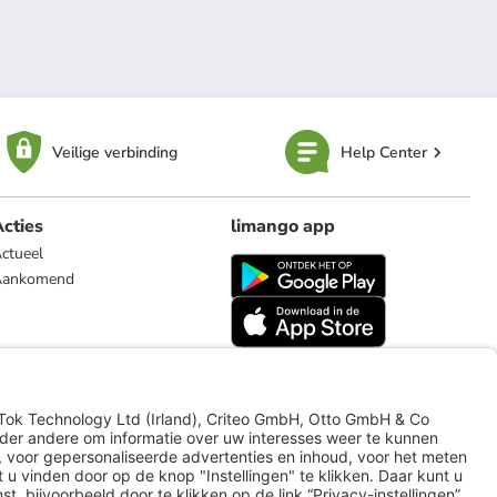
Veilige verbinding
Help Center
cties
limango app
ctueel
Aankomend
limango.de
limango.pl