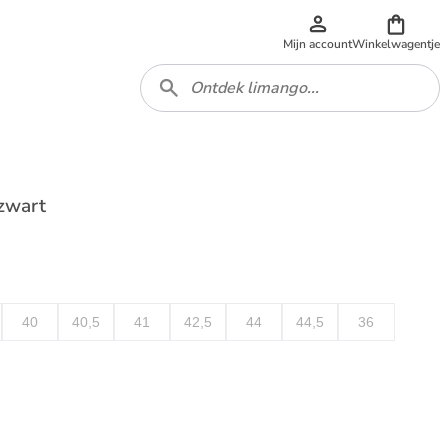
Mijn account
Winkelwagentje
zwart
40
40,5
41
42,5
44
44,5
36