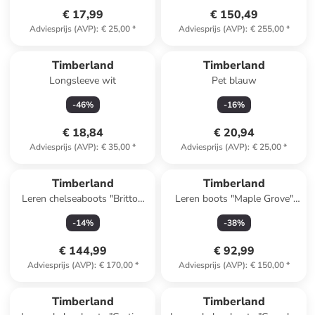
€ 17,99
€ 150,49
Adviesprijs (AVP)
:
€ 25,00
*
Adviesprijs (AVP)
:
€ 255,00
*
Timberland
Timberland
Longsleeve wit
Pet blauw
-
46
%
-
16
%
€ 18,84
€ 20,94
Adviesprijs (AVP)
:
€ 35,00
*
Adviesprijs (AVP)
:
€ 25,00
*
Timberland
Timberland
Leren chelseaboots "Britton
Leren boots "Maple Grove"
Road Mid"
zwart
-
14
%
-
38
%
€ 144,99
€ 92,99
Adviesprijs (AVP)
:
€ 170,00
*
Adviesprijs (AVP)
:
€ 150,00
*
family
korting
Timberland
Timberland