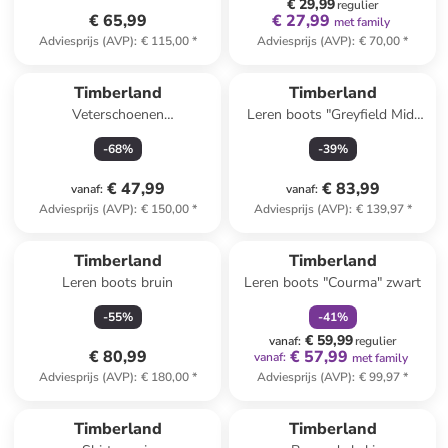
€ 29,99
regulier
€ 65,99
€ 27,99
met family
Adviesprijs (AVP)
:
€ 115,00
*
Adviesprijs (AVP)
:
€ 70,00
*
Timberland
Timberland
Veterschoenen
Leren boots "Greyfield Mid"
"Redwoodfalls" bruin
lichtbruin
-
68
%
-
39
%
€ 47,99
€ 83,99
vanaf
:
vanaf
:
Adviesprijs (AVP)
:
€ 150,00
*
Adviesprijs (AVP)
:
€ 139,97
*
family
korting
Timberland
Timberland
Leren boots bruin
Leren boots "Courma" zwart
-
55
%
-
41
%
€ 59,99
vanaf
:
regulier
€ 80,99
€ 57,99
vanaf
:
met family
Adviesprijs (AVP)
:
€ 180,00
*
Adviesprijs (AVP)
:
€ 99,97
*
Timberland
Timberland