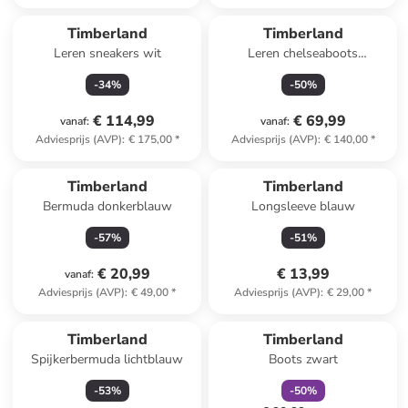
Timberland
Timberland
Leren sneakers wit
Leren chelseaboots
"Greyfield" zwart
-
34
%
-
50
%
€ 114,99
€ 69,99
vanaf
:
vanaf
:
Adviesprijs (AVP)
:
€ 175,00
*
Adviesprijs (AVP)
:
€ 140,00
*
Timberland
Timberland
Bermuda donkerblauw
Longsleeve blauw
-
57
%
-
51
%
€ 20,99
€ 13,99
vanaf
:
Adviesprijs (AVP)
:
€ 49,00
*
Adviesprijs (AVP)
:
€ 29,00
*
family
korting
Timberland
Timberland
Spijkerbermuda lichtblauw
Boots zwart
-
53
%
-
50
%