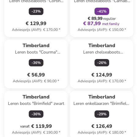
Leren chelseaboots "Cortina
Leren chelseaboots "Carnaby
Valley" beige
Cool" zwart
-
23
%
-
41
%
€ 89,99
regulier
€ 129,99
€ 87,99
met family
Adviesprijs (AVP)
:
€ 170,00
*
Adviesprijs (AVP)
:
€ 150,00
*
Timberland
Timberland
Leren boots "Courma"
Leren chelseaboots
lichtbruin
"Brimfield" beige
-
36
%
-
26
%
€ 56,99
€ 124,99
Adviesprijs (AVP)
:
€ 90,00
*
Adviesprijs (AVP)
:
€ 170,00
*
Timberland
Timberland
Leren boots "Brimfield" zwart
Leren enkellaarzen "Brimfield"
zwart
-
36
%
-
29
%
€ 119,99
€ 126,49
vanaf
:
Adviesprijs (AVP)
:
€ 190,00
*
Adviesprijs (AVP)
:
€ 180,00
*