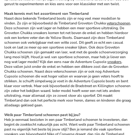
gerust te experimenteren en kies eens voor een klassieker met een twist.
Maak kennis met het assortiment van Timberland
Naast deze bekende Timberland boots zijn er nog veel meer modellen te 
vinden. Zo zijn er bijvoorbeeld de Timberland Groveton Chukka 
veterschoenen
. 
Deze schoenen zijn wat lager en hebben een meer sportieve uitstraling. De 
Groveton Chukka sneakers komen tot net boven de enkel en hebben hierdoor 
ook een kortere veter dan de Yellow Boots. Daarnaast zijn deze Timberland 
schoenen ook verkrijgbaar met een witte zool. Dit geeft ze echt een casual 
look en laat ze meer op een sportieve sneaker lijken. Ook deze Groveton 
Chukka schoenen zijn gemaakt van leer, wat met de goede schoenverzorging 
lang mooi blijft. Houd je wel van sportieve schoenen, maar heb je liever een 
nog wat lager model? Kijk dan eens naar de Adventure Cupsole 
sneakers
. 
Deze vallen juist onder de enkel en hebben een dikkere zool dan de Groveton 
Chukka schoenen. Naast deze veterschoenen zijn er ook nog Adventure 
Cupsole schoenen die wat hoger vallen en waarvan je geen veters hoeft te 
strikken. Je schuift simpelweg je voet in de Adventure Cupsole boots en bent 
klaar voor vertrek. Maar ook bijvoorbeeld de Bradstreet en Killington schoenen 
zijn zeker het bekijken waard. Ieder model heeft weer een net iets andere 
uitstraling, maar allemaal zijn ze zowel stoer als sportief. Dit maakt 
Timberland dan ook het perfecte merk voor heren, dames en kinderen die graag 
alledaags gekleed gaan.
Welk paar Timberland schoenen past bij jou?
Heb je eenmaal besloten in een paar Timberland schoenen te investeren, dan 
begint de zoektocht natuurlijk pas echt. Want welk paar Timberland schoenen 
past nu eigenlijk het beste bij jouw stijl? Ben je iemand die vaak sportieve 
sneakers van bijvoorbeeld 
Nike
 of 
Converse
 draagt, dan zijn de Timberland 