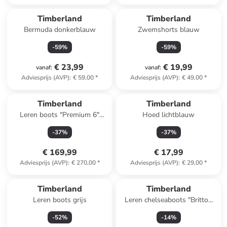
Timberland
Timberland
Bermuda donkerblauw
Zwemshorts blauw
-
59
%
-
59
%
€ 23,99
€ 19,99
vanaf
:
vanaf
:
Adviesprijs (AVP)
:
€ 59,00
*
Adviesprijs (AVP)
:
€ 49,00
*
Timberland
Timberland
Leren boots "Premium 6"
Hoed lichtblauw
lichtbruin
-
37
%
-
37
%
€ 169,99
€ 17,99
Adviesprijs (AVP)
:
€ 270,00
*
Adviesprijs (AVP)
:
€ 29,00
*
Timberland
Timberland
Leren boots grijs
Leren chelseaboots "Britton
Road Mid"
-
52
%
-
14
%