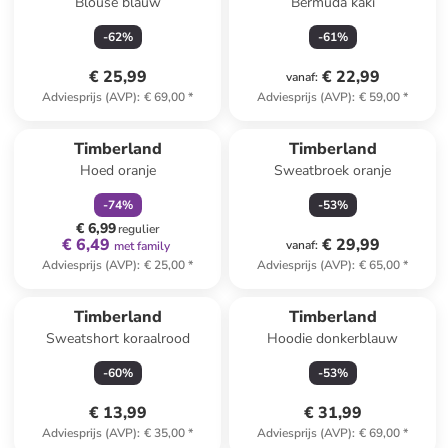
Blouse blauw
Bermuda kaki
-
62
%
-
61
%
€ 25,99
€ 22,99
vanaf
:
Adviesprijs (AVP)
:
€ 69,00
*
Adviesprijs (AVP)
:
€ 59,00
*
family
korting
Timberland
Timberland
Hoed oranje
Sweatbroek oranje
-
74
%
-
53
%
€ 6,99
regulier
€ 6,49
€ 29,99
vanaf
:
met family
Adviesprijs (AVP)
:
€ 25,00
*
Adviesprijs (AVP)
:
€ 65,00
*
Timberland
Timberland
Sweatshort koraalrood
Hoodie donkerblauw
-
60
%
-
53
%
€ 13,99
€ 31,99
Adviesprijs (AVP)
:
€ 35,00
*
Adviesprijs (AVP)
:
€ 69,00
*