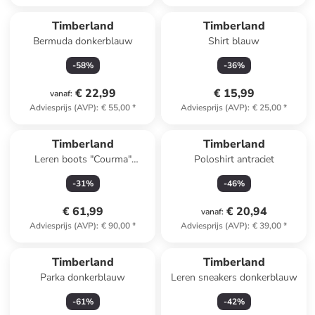
Timberland
Timberland
Bermuda donkerblauw
Shirt blauw
-
58
%
-
36
%
€ 22,99
€ 15,99
vanaf
:
Adviesprijs (AVP)
:
€ 55,00
*
Adviesprijs (AVP)
:
€ 25,00
*
Timberland
Timberland
Leren boots "Courma"
Poloshirt antraciet
lichtbruin
-
31
%
-
46
%
€ 61,99
€ 20,94
vanaf
:
Adviesprijs (AVP)
:
€ 90,00
*
Adviesprijs (AVP)
:
€ 39,00
*
Timberland
Timberland
Parka donkerblauw
Leren sneakers donkerblauw
-
61
%
-
42
%