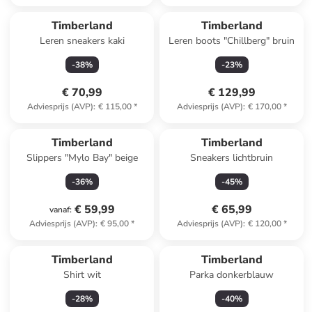
Timberland
Timberland
Leren sneakers kaki
Leren boots "Chillberg" bruin
-
38
%
-
23
%
€ 70,99
€ 129,99
Adviesprijs (AVP)
:
€ 115,00
*
Adviesprijs (AVP)
:
€ 170,00
*
Timberland
Timberland
Slippers "Mylo Bay" beige
Sneakers lichtbruin
-
36
%
-
45
%
€ 59,99
€ 65,99
vanaf
:
Adviesprijs (AVP)
:
€ 95,00
*
Adviesprijs (AVP)
:
€ 120,00
*
Timberland
Timberland
Shirt wit
Parka donkerblauw
-
28
%
-
40
%