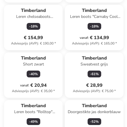
Timberland
Timberland
Leren chelseaboots
Leren boots "Carnaby Cool"
"Everleigh" zwart
zwart
-
18
%
-
18
%
€ 154,99
€ 134,99
vanaf
:
Adviesprijs (AVP)
:
€ 190,00
*
Adviesprijs (AVP)
:
€ 165,00
*
Timberland
Timberland
Short zwart
Sweatvest grijs
-
40
%
-
61
%
€ 20,94
€ 28,99
vanaf
:
Adviesprijs (AVP)
:
€ 35,00
*
Adviesprijs (AVP)
:
€ 75,00
*
Timberland
Timberland
Leren boots "Rolltop"
Doorgestikte jas donkerblauw
lichtbruin
-
49
%
-
52
%