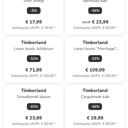
Shirt oranje
Bermuda kaki
-
5
%
-
56
%
€ 17,99
€ 23,99
vanaf
:
Adviesprijs (AVP)
:
€ 19,00
*
Adviesprijs (AVP)
:
€ 55,00
*
Timberland
Timberland
Leren boots lichtbruin
Leren boots "Herritage"
zwart/groen
-
52
%
-
52
%
€ 71,99
€ 109,99
Adviesprijs (AVP)
:
€ 150,00
*
Adviesprijs (AVP)
:
€ 230,00
*
Timberland
Timberland
Sweatbroek blauw
Cargobroek kaki
-
63
%
-
66
%
€ 23,99
€ 29,99
Adviesprijs (AVP)
:
€ 65,00
*
Adviesprijs (AVP)
:
€ 89,00
*