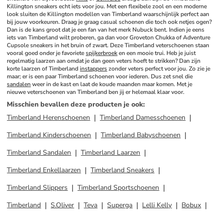
Killington sneakers echt iets voor jou. Met een flexibele zool en een moderne 
look sluiten de Killington modellen van Timberland waarschijnlijk perfect aan 
bij jouw voorkeuren. Draag je graag casual schoenen die toch ook netjes ogen? 
Dan is de kans groot dat je een fan van het merk Nubuck bent. Indien je eens 
iets van Timberland wilt proberen, ga dan voor Groveton Chukka of Adventure 
Cupsole sneakers in het bruin of zwart. Deze Timberland veterschoenen staan 
vooral goed onder je favoriete 
spijkerbroek
 en een mooie trui. Heb je juist 
regelmatig laarzen aan omdat je dan geen veters hoeft te strikken? Dan zijn 
korte laarzen of Timberland 
instappers
 zonder veters perfect voor jou. Zo zie je 
maar; er is een paar Timberland schoenen voor iederen. Dus zet snel die 
sandalen
 weer in de kast en laat de koude maanden maar komen. Met je 
nieuwe veterschoenen van Timberland ben jij er helemaal klaar voor.
Misschien bevallen deze producten je ook
:
Timberland Herenschoenen
Timberland Damesschoenen
Timberland Kinderschoenen
Timberland Babyschoenen
Timberland Sandalen
Timberland Laarzen
Timberland Enkellaarzen
Timberland Sneakers
Timberland Slippers
Timberland Sportschoenen
Timberland
S.Oliver
Teva
Superga
Lelli Kelly
Bobux