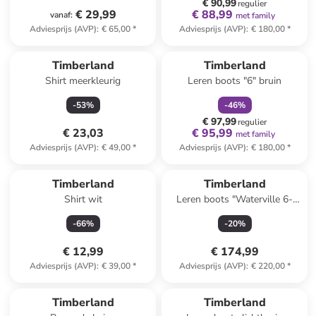
€ 90,99
regulier
€ 29,99
€ 88,99
vanaf
:
met family
Adviesprijs (AVP)
:
€ 65,00
*
Adviesprijs (AVP)
:
€ 180,00
*
family
korting
Timberland
Timberland
Shirt meerkleurig
Leren boots "6" bruin
-
53
%
-
46
%
€ 97,99
regulier
€ 23,03
€ 95,99
met family
Adviesprijs (AVP)
:
€ 49,00
*
Adviesprijs (AVP)
:
€ 180,00
*
Timberland
Timberland
Shirt wit
Leren boots "Waterville 6-
Inch Basic" lichtbruin
-
66
%
-
20
%
€ 12,99
€ 174,99
Adviesprijs (AVP)
:
€ 39,00
*
Adviesprijs (AVP)
:
€ 220,00
*
family
korting
Timberland
Timberland