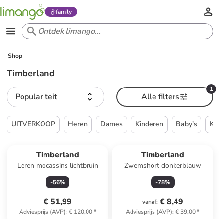
family
Shop
Timberland
1
Populariteit
Alle filters
UITVERKOOP
Heren
Dames
Kinderen
Baby's
Ke
Timberland
Timberland
Leren mocassins lichtbruin
Zwemshort donkerblauw
-
56
%
-
78
%
€ 51,99
€ 8,49
vanaf
:
Adviesprijs (AVP)
:
€ 120,00
*
Adviesprijs (AVP)
:
€ 39,00
*