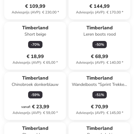
€ 109,99
€ 144,99
Adviesprijs (AVP)
:
€ 230,00
*
Adviesprijs (AVP)
:
€ 170,00
*
Timberland
Timberland
Short beige
Leren boots rood
-
70
%
-
50
%
€ 18,99
€ 68,99
Adviesprijs (AVP)
:
€ 65,00
*
Adviesprijs (AVP)
:
€ 140,00
*
Timberland
Timberland
Chinobroek donkerblauw
Wandelboots "Sprint Trekker"
zwart
-
59
%
-
51
%
€ 23,99
€ 70,99
vanaf
:
Adviesprijs (AVP)
:
€ 59,00
*
Adviesprijs (AVP)
:
€ 145,00
*
Timberland
Timberland