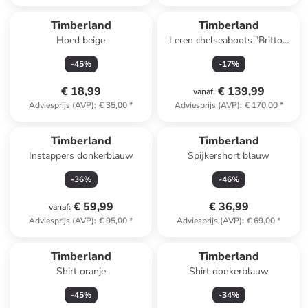
Timberland
Timberland
Hoed beige
Leren chelseaboots "Britton
Road Mid"
-
45
%
-
17
%
€ 18,99
€ 139,99
vanaf
:
Adviesprijs (AVP)
:
€ 35,00
*
Adviesprijs (AVP)
:
€ 170,00
*
Timberland
Timberland
Instappers donkerblauw
Spijkershort blauw
-
36
%
-
46
%
€ 59,99
€ 36,99
vanaf
:
Adviesprijs (AVP)
:
€ 95,00
*
Adviesprijs (AVP)
:
€ 69,00
*
Timberland
Timberland
Shirt oranje
Shirt donkerblauw
-
45
%
-
34
%