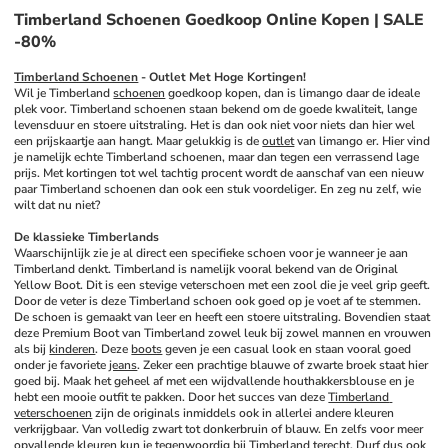
Timberland Schoenen Goedkoop Online Kopen | SALE
-80%
Timberland Schoenen
 - Outlet Met Hoge Kortingen!
Wil je Timberland 
schoenen
 goedkoop kopen, dan is limango daar de ideale 
plek voor. Timberland schoenen staan bekend om de goede kwaliteit, lange 
levensduur en stoere uitstraling. Het is dan ook niet voor niets dan hier wel 
een prijskaartje aan hangt. Maar gelukkig is de 
outlet
 van limango er. Hier vind 
je namelijk echte Timberland schoenen, maar dan tegen een verrassend lage 
prijs. Met kortingen tot wel tachtig procent wordt de aanschaf van een nieuw 
paar Timberland schoenen dan ook een stuk voordeliger. En zeg nu zelf, wie 
wilt dat nu niet?
De klassieke Timberlands
Waarschijnlijk zie je al direct een specifieke schoen voor je wanneer je aan 
Timberland denkt. Timberland is namelijk vooral bekend van de Original 
Yellow Boot. Dit is een stevige veterschoen met een zool die je veel grip geeft. 
Door de veter is deze Timberland schoen ook goed op je voet af te stemmen. 
De schoen is gemaakt van leer en heeft een stoere uitstraling. Bovendien staat 
deze Premium Boot van Timberland zowel leuk bij zowel mannen en vrouwen 
als bij 
kinderen
. Deze 
boots
 geven je een casual look en staan vooral goed 
onder je favoriete 
jeans
. Zeker een prachtige blauwe of zwarte broek staat hier 
goed bij. Maak het geheel af met een wijdvallende houthakkersblouse en je 
hebt een mooie outfit te pakken. Door het succes van deze 
Timberland 
veterschoenen
 zijn de originals inmiddels ook in allerlei andere kleuren 
verkrijgbaar. Van volledig zwart tot donkerbruin of blauw. En zelfs voor meer 
opvallende kleuren kun je tegenwoordig bij Timberland terecht. Durf dus ook 