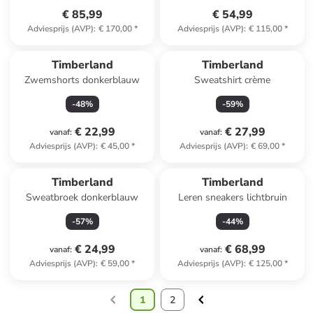
€ 85,99
€ 54,99
Adviesprijs (AVP)
:
€ 170,00
*
Adviesprijs (AVP)
:
€ 115,00
*
Timberland
Timberland
Zwemshorts donkerblauw
Sweatshirt crème
-
48
%
-
59
%
€ 22,99
€ 27,99
vanaf
:
vanaf
:
Adviesprijs (AVP)
:
€ 45,00
*
Adviesprijs (AVP)
:
€ 69,00
*
Timberland
Timberland
Sweatbroek donkerblauw
Leren sneakers lichtbruin
-
57
%
-
44
%
€ 24,99
€ 68,99
vanaf
:
vanaf
:
Adviesprijs (AVP)
:
€ 59,00
*
Adviesprijs (AVP)
:
€ 125,00
*
1
2