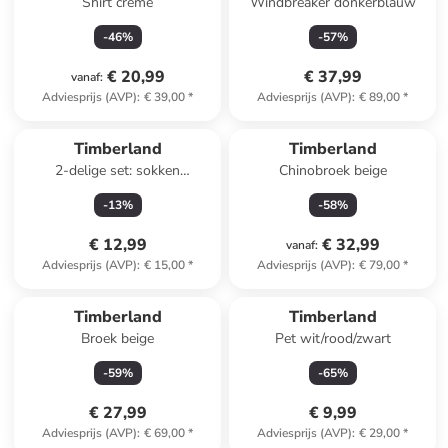
Shirt crème
Windbreaker donkerblauw
-
46
%
-
57
%
€ 20,99
€ 37,99
vanaf
:
Adviesprijs (AVP)
:
€ 39,00
*
Adviesprijs (AVP)
:
€ 89,00
*
Timberland
Timberland
2-delige set: sokken
Chinobroek beige
wit/blauw
-
13
%
-
58
%
€ 12,99
€ 32,99
vanaf
:
Adviesprijs (AVP)
:
€ 15,00
*
Adviesprijs (AVP)
:
€ 79,00
*
Timberland
Timberland
Broek beige
Pet wit/rood/zwart
-
59
%
-
65
%
€ 27,99
€ 9,99
Adviesprijs (AVP)
:
€ 69,00
*
Adviesprijs (AVP)
:
€ 29,00
*