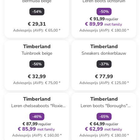
Bermuda beige
Leren boots lichtbruin
-
54
%
-
50
%
€ 91,99
regulier
€ 29,31
€ 89,99
met family
Adviesprijs (AVP)
:
€ 65,00
*
Adviesprijs (AVP)
:
€ 180,00
*
Timberland
Timberland
Tuinbroek beige
Sneakers donkerblauw
-
56
%
-
37
%
€ 32,99
€ 77,99
Adviesprijs (AVP)
:
€ 75,00
*
Adviesprijs (AVP)
:
€ 125,00
*
family
korting
family
korting
Timberland
Timberland
Leren chelseaboots "Roxie
Leren boots "Boroughs"
Lane" bruin
kaki/rood
-
46
%
-
65
%
€ 87,99
€ 64,99
regulier
regulier
€ 85,99
€ 62,99
met family
met family
Adviesprijs (AVP)
:
€ 160,00
*
Adviesprijs (AVP)
:
€ 180,00
*