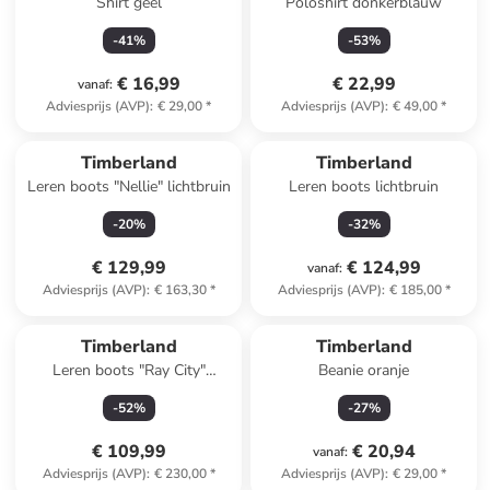
Shirt geel
Poloshirt donkerblauw
-
41
%
-
53
%
€ 16,99
€ 22,99
vanaf
:
Adviesprijs (AVP)
:
€ 29,00
*
Adviesprijs (AVP)
:
€ 49,00
*
Timberland
Timberland
Leren boots "Nellie" lichtbruin
Leren boots lichtbruin
-
20
%
-
32
%
€ 129,99
€ 124,99
vanaf
:
Adviesprijs (AVP)
:
€ 163,30
*
Adviesprijs (AVP)
:
€ 185,00
*
Timberland
Timberland
Leren boots "Ray City"
Beanie oranje
lichtbruin
-
52
%
-
27
%
€ 109,99
€ 20,94
vanaf
:
Adviesprijs (AVP)
:
€ 230,00
*
Adviesprijs (AVP)
:
€ 29,00
*