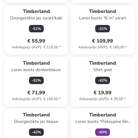
Timberland
Timberland
Doorgestikte jas zwart/kaki
Leren boots "6 In" zwart
-
51
%
-
31
%
€ 55,99
€ 109,99
Adviesprijs (AVP)
:
€ 115,00
*
Adviesprijs (AVP)
:
€ 160,00
*
Timberland
Timberland
Leren boots donkerblauw
Shirt geel
-
52
%
-
42
%
€ 71,99
€ 19,99
Adviesprijs (AVP)
:
€ 150,00
*
Adviesprijs (AVP)
:
€ 35,00
*
family
korting
Timberland
Timberland
Doorgestikte jas blauw
Leren boots "Pokeypine 6in"
lichtroze
-
42
%
-
60
%