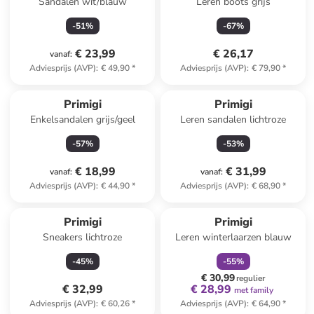
Sandalen wit/blauw
Leren boots grijs
-
51
%
-
67
%
€ 23,99
€ 26,17
vanaf
:
Adviesprijs (AVP)
:
€ 49,90
*
Adviesprijs (AVP)
:
€ 79,90
*
Primigi
Primigi
Enkelsandalen grijs/geel
Leren sandalen lichtroze
-
57
%
-
53
%
€ 18,99
€ 31,99
vanaf
:
vanaf
:
Adviesprijs (AVP)
:
€ 44,90
*
Adviesprijs (AVP)
:
€ 68,90
*
family
korting
Primigi
Primigi
Sneakers lichtroze
Leren winterlaarzen blauw
-
45
%
-
55
%
€ 30,99
regulier
€ 32,99
€ 28,99
met family
Adviesprijs (AVP)
:
€ 60,26
*
Adviesprijs (AVP)
:
€ 64,90
*