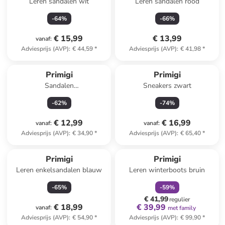
Leren sandalen wit
Leren sandalen rood
-
64
%
-
66
%
€ 15,99
€ 13,99
vanaf
:
Adviesprijs (AVP)
:
€ 44,59
*
Adviesprijs (AVP)
:
€ 41,98
*
Primigi
Primigi
Sandalen
Sneakers zwart
donkerblauw/meerkleurig
-
62
%
-
74
%
€ 12,99
€ 16,99
vanaf
:
vanaf
:
Adviesprijs (AVP)
:
€ 34,90
*
Adviesprijs (AVP)
:
€ 65,40
*
family
korting
Primigi
Primigi
Leren enkelsandalen blauw
Leren winterboots bruin
-
65
%
-
59
%
€ 41,99
regulier
€ 18,99
€ 39,99
vanaf
:
met family
Adviesprijs (AVP)
:
€ 54,90
*
Adviesprijs (AVP)
:
€ 99,90
*