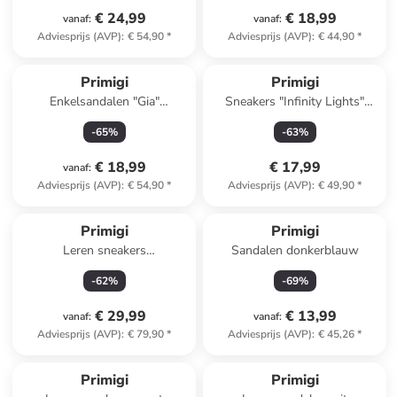
€ 24,99
€ 18,99
vanaf
:
vanaf
:
Adviesprijs (AVP)
:
€ 54,90
*
Adviesprijs (AVP)
:
€ 44,90
*
Primigi
Primigi
Enkelsandalen "Gia"
Sneakers "Infinity Lights"
donkerblauw
zwart/kaki
-
65
%
-
63
%
€ 18,99
€ 17,99
vanaf
:
Adviesprijs (AVP)
:
€ 54,90
*
Adviesprijs (AVP)
:
€ 49,90
*
Primigi
Primigi
Leren sneakers
Sandalen donkerblauw
wit/donkerblauw
-
62
%
-
69
%
€ 29,99
€ 13,99
vanaf
:
vanaf
:
Adviesprijs (AVP)
:
€ 79,90
*
Adviesprijs (AVP)
:
€ 45,26
*
Primigi
Primigi