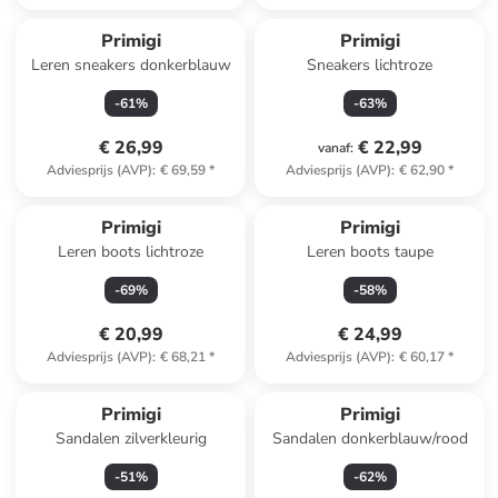
Primigi
Primigi
Leren sneakers donkerblauw
Sneakers lichtroze
-
61
%
-
63
%
€ 26,99
€ 22,99
vanaf
:
Adviesprijs (AVP)
:
€ 69,59
*
Adviesprijs (AVP)
:
€ 62,90
*
Primigi
Primigi
Leren boots lichtroze
Leren boots taupe
-
69
%
-
58
%
€ 20,99
€ 24,99
Adviesprijs (AVP)
:
€ 68,21
*
Adviesprijs (AVP)
:
€ 60,17
*
Primigi
Primigi
Sandalen zilverkleurig
Sandalen donkerblauw/rood
-
51
%
-
62
%