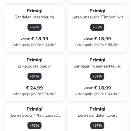
Primigi
Primigi
Sandalen meerkleurig
Leren sneakers "Timbor" wit
-
57
%
-
65
%
€ 18,99
€ 18,99
vanaf
:
vanaf
:
Adviesprijs (AVP)
:
€ 44,90
*
Adviesprijs (AVP)
:
€ 55,26
*
Primigi
Primigi
Enkelboots blauw
Sandalen roze/meerkleurig
-
64
%
-
57
%
€ 24,99
€ 18,99
vanaf
:
Adviesprijs (AVP)
:
€ 70,80
*
Adviesprijs (AVP)
:
€ 44,90
*
Primigi
Primigi
Leren boots "Play Casual"
Leren sandalen zwart
donkerblauw
-
73
%
-
57
%