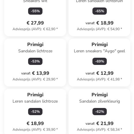
Sneakers wit
Leren sandalen lichtbruin
-
55
%
-
65
%
€ 27,99
€ 18,99
vanaf
:
Adviesprijs (AVP)
:
€ 62,90
*
Adviesprijs (AVP)
:
€ 54,90
*
Primigi
Primigi
Sandalen lichtroze
Leren sneakers "Aygo" geel
-
53
%
-
69
%
€ 13,99
€ 12,99
vanaf
:
vanaf
:
Adviesprijs (AVP)
:
€ 29,90
*
Adviesprijs (AVP)
:
€ 41,98
*
Primigi
Primigi
Leren sandalen lichtroze
Sandalen zilverkleurig
-
52
%
-
62
%
€ 18,99
€ 21,99
vanaf
:
Adviesprijs (AVP)
:
€ 39,90
*
Adviesprijs (AVP)
:
€ 58,34
*