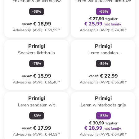
Enkelboots donkerblauw
Leren winterlaarzen lichtroze
-
68
%
-
65
%
€ 27,99
regulier
€ 18,99
€ 25,99
vanaf
:
met family
Adviesprijs (AVP)
:
€ 59,59
*
Adviesprijs (AVP)
:
€ 74,90
*
Primigi
Primigi
Sneakers lichtbruin
Leren sandalen
donkerblauw/geel/zwart
-
75
%
-
59
%
€ 15,99
€ 22,99
vanaf
:
vanaf
:
Adviesprijs (AVP)
:
€ 65,40
*
Adviesprijs (AVP)
:
€ 56,90
*
family
korting
Primigi
Primigi
Leren sandalen wit
Leren winterboots grijs
-
59
%
-
55
%
€ 30,99
regulier
€ 17,99
€ 28,99
vanaf
:
met family
Adviesprijs (AVP)
:
€ 44,59
*
Adviesprijs (AVP)
:
€ 64,90
*