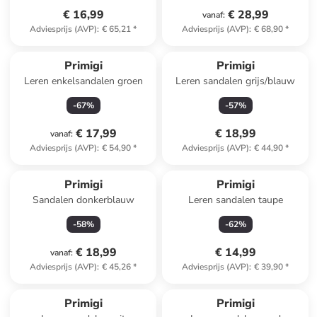
€ 16,99
€ 28,99
vanaf
:
Adviesprijs (AVP)
:
€ 65,21
*
Adviesprijs (AVP)
:
€ 68,90
*
Primigi
Primigi
Leren enkelsandalen groen
Leren sandalen grijs/blauw
-
67
%
-
57
%
€ 17,99
€ 18,99
vanaf
:
Adviesprijs (AVP)
:
€ 54,90
*
Adviesprijs (AVP)
:
€ 44,90
*
Primigi
Primigi
Sandalen donkerblauw
Leren sandalen taupe
-
58
%
-
62
%
€ 18,99
€ 14,99
vanaf
:
Adviesprijs (AVP)
:
€ 45,26
*
Adviesprijs (AVP)
:
€ 39,90
*
Primigi
Primigi