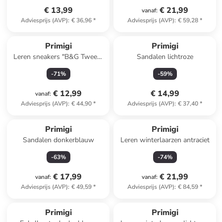
€ 13,99
€ 21,99
vanaf
:
Adviesprijs (AVP)
:
€ 36,96
*
Adviesprijs (AVP)
:
€ 59,28
*
Primigi
Primigi
Leren sneakers "B&G Tween"
Sandalen lichtroze
wit/blauw
-
71
%
-
59
%
€ 12,99
€ 14,99
vanaf
:
Adviesprijs (AVP)
:
€ 44,90
*
Adviesprijs (AVP)
:
€ 37,40
*
Primigi
Primigi
Sandalen donkerblauw
Leren winterlaarzen antraciet
-
63
%
-
74
%
€ 17,99
€ 21,99
vanaf
:
vanaf
:
Adviesprijs (AVP)
:
€ 49,59
*
Adviesprijs (AVP)
:
€ 84,59
*
family
korting
Primigi
Primigi