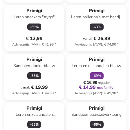
Primigi
Primigi
Leren sneakers "Aygo"
Leren ballerina's met bandje
donkerblauw
wit
-
69
%
-
63
%
€ 12,99
€ 26,99
vanaf
:
Adviesprijs (AVP)
:
€ 41,98
*
Adviesprijs (AVP)
:
€ 74,90
*
family
korting
Primigi
Primigi
Sandalen donkerblauw
Leren enkelsandalen blauw
-
55
%
-
69
%
€ 16,99
regulier
€ 19,99
€ 14,99
vanaf
:
met family
Adviesprijs (AVP)
:
€ 44,90
*
Adviesprijs (AVP)
:
€ 49,90
*
Primigi
Primigi
Leren enkelsandalen
Sandalen paars/zilverkleurig
donkerblauw
-
65
%
-
66
%