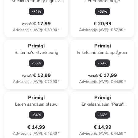
Sneakers "Infinity Light 2"
Leren boots beige
oranje
-
74
%
-
63
%
€ 17,99
€ 20,99
vanaf
:
Adviesprijs (AVP)
:
€ 69,90
*
Adviesprijs (AVP)
:
€ 57,90
*
Primigi
Primigi
Ballerina's zilverkleurig
Enkelsandalen taupe/groen
-
56
%
-
59
%
€ 12,99
€ 17,99
vanaf
:
vanaf
:
Adviesprijs (AVP)
:
€ 29,90
*
Adviesprijs (AVP)
:
€ 44,90
*
Primigi
Primigi
Leren sandalen blauw
Enkelsandalen "Perla"
donkerblauw
-
64
%
-
66
%
€ 14,99
€ 14,99
Adviesprijs (AVP)
:
€ 42,40
*
Adviesprijs (AVP)
:
€ 44,59
*