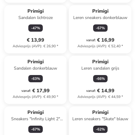
Primigi
Primigi
Sandalen lichtroze
Leren sneakers donkerblauw
-
47
%
-
67
%
€ 13,99
€ 16,99
vanaf
:
Adviesprijs (AVP)
:
€ 26,90
*
Adviesprijs (AVP)
:
€ 52,40
*
Primigi
Primigi
Sandalen donkerblauw
Leren sandalen grijs
-
63
%
-
66
%
€ 17,99
€ 14,99
vanaf
:
vanaf
:
Adviesprijs (AVP)
:
€ 49,90
*
Adviesprijs (AVP)
:
€ 44,59
*
Primigi
Primigi
Sneakers "Infinity Light 2"
Leren sneakers "Skate" blauw
blauw
-
67
%
-
62
%