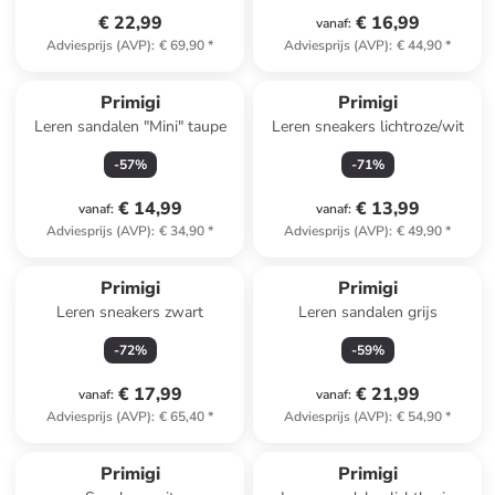
€ 22,99
€ 16,99
vanaf
:
Adviesprijs (AVP)
:
€ 69,90
*
Adviesprijs (AVP)
:
€ 44,90
*
Primigi
Primigi
Leren sandalen "Mini" taupe
Leren sneakers lichtroze/wit
-
57
%
-
71
%
€ 14,99
€ 13,99
vanaf
:
vanaf
:
Adviesprijs (AVP)
:
€ 34,90
*
Adviesprijs (AVP)
:
€ 49,90
*
Primigi
Primigi
Leren sneakers zwart
Leren sandalen grijs
-
72
%
-
59
%
€ 17,99
€ 21,99
vanaf
:
vanaf
:
Adviesprijs (AVP)
:
€ 65,40
*
Adviesprijs (AVP)
:
€ 54,90
*
Primigi
Primigi