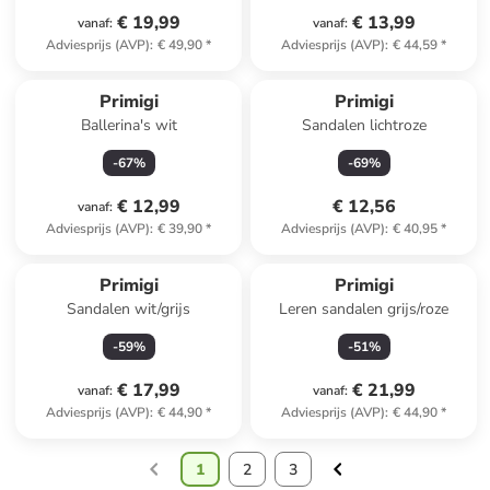
€ 19,99
€ 13,99
vanaf
:
vanaf
:
Adviesprijs (AVP)
:
€ 49,90
*
Adviesprijs (AVP)
:
€ 44,59
*
Primigi
Primigi
Ballerina's wit
Sandalen lichtroze
-
67
%
-
69
%
€ 12,99
€ 12,56
vanaf
:
Adviesprijs (AVP)
:
€ 39,90
*
Adviesprijs (AVP)
:
€ 40,95
*
Primigi
Primigi
Sandalen wit/grijs
Leren sandalen grijs/roze
-
59
%
-
51
%
€ 17,99
€ 21,99
vanaf
:
vanaf
:
Adviesprijs (AVP)
:
€ 44,90
*
Adviesprijs (AVP)
:
€ 44,90
*
1
2
3