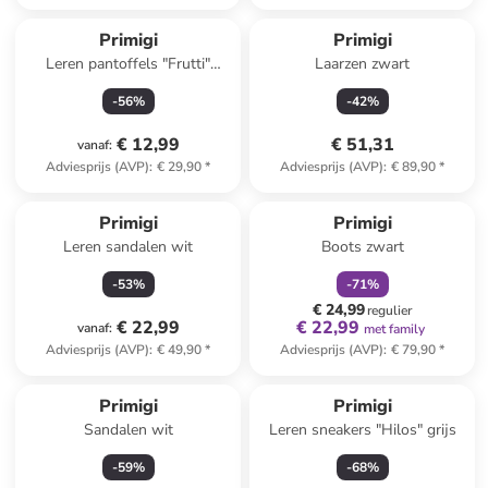
Primigi
Primigi
Leren pantoffels "Frutti"
Laarzen zwart
blauw
-
56
%
-
42
%
€ 12,99
€ 51,31
vanaf
:
Adviesprijs (AVP)
:
€ 29,90
*
Adviesprijs (AVP)
:
€ 89,90
*
family
korting
Primigi
Primigi
Leren sandalen wit
Boots zwart
-
53
%
-
71
%
€ 24,99
regulier
€ 22,99
€ 22,99
vanaf
:
met family
Adviesprijs (AVP)
:
€ 49,90
*
Adviesprijs (AVP)
:
€ 79,90
*
Primigi
Primigi
Sandalen wit
Leren sneakers "Hilos" grijs
-
59
%
-
68
%