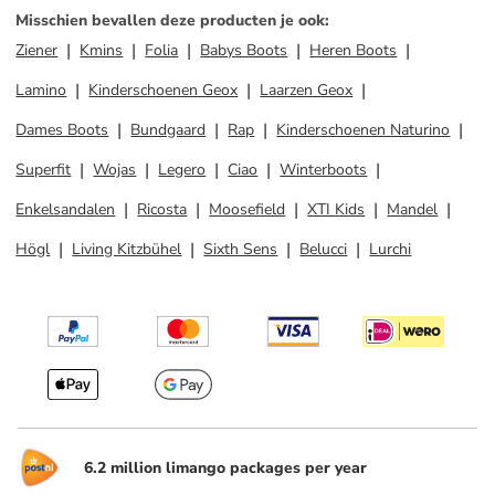
Misschien bevallen deze producten je ook
:
Ziener
Kmins
Folia
Babys Boots
Heren Boots
Lamino
Kinderschoenen Geox
Laarzen Geox
Dames Boots
Bundgaard
Rap
Kinderschoenen Naturino
Superfit
Wojas
Legero
Ciao
Winterboots
Enkelsandalen
Ricosta
Moosefield
XTI Kids
Mandel
Högl
Living Kitzbühel
Sixth Sens
Belucci
Lurchi
6.2 million limango packages per year