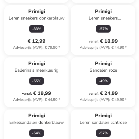
Primigi
Primigi
Leren sneakers donkerblauw
Leren sneakers
donkerblauw/kaki
-
83
%
-
57
%
€ 12,99
€ 18,99
vanaf
:
Adviesprijs (AVP)
:
€ 79,90
*
Adviesprijs (AVP)
:
€ 44,90
*
Primigi
Primigi
Ballerina's meerkleurig
Sandalen roze
-
55
%
-
49
%
€ 19,99
€ 24,99
vanaf
:
vanaf
:
Adviesprijs (AVP)
:
€ 44,90
*
Adviesprijs (AVP)
:
€ 49,90
*
Primigi
Primigi
Enkelsandalen donkerblauw
Leren sandalen lichtroze
-
54
%
-
57
%