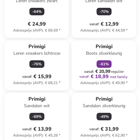
Leren sneakers zwart
Leren sandalen wit
-
64
%
-
70
%
€ 24,99
€ 12,99
vanaf
:
Adviesprijs (AVP)
:
€ 69,59
*
Adviesprijs (AVP)
:
€ 44,59
*
family
korting
Primigi
Primigi
Leren sneakers lichtroze
Boots zilverkleurig
-
76
%
-
61
%
€ 20,99
vanaf
:
regulier
€ 15,99
€ 18,99
vanaf
:
vanaf
:
met family
Adviesprijs (AVP)
:
€ 68,21
*
Adviesprijs (AVP)
:
€ 49,90
*
Primigi
Primigi
Sandalen wit
Sandalen zilverkleurig
-
69
%
-
49
%
€ 13,99
€ 31,99
vanaf
:
vanaf
:
Adviesprijs (AVP)
:
€ 45,26
*
Adviesprijs (AVP)
:
€ 62,90
*