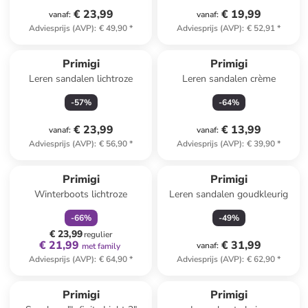
€ 23,99
€ 19,99
vanaf
:
vanaf
:
Adviesprijs (AVP)
:
€ 49,90
*
Adviesprijs (AVP)
:
€ 52,91
*
Primigi
Primigi
Leren sandalen lichtroze
Leren sandalen crème
-
57
%
-
64
%
€ 23,99
€ 13,99
vanaf
:
vanaf
:
Adviesprijs (AVP)
:
€ 56,90
*
Adviesprijs (AVP)
:
€ 39,90
*
family
korting
Primigi
Primigi
Winterboots lichtroze
Leren sandalen goudkleurig
-
66
%
-
49
%
€ 23,99
regulier
€ 21,99
€ 31,99
vanaf
:
met family
Adviesprijs (AVP)
:
€ 64,90
*
Adviesprijs (AVP)
:
€ 62,90
*
Primigi
Primigi