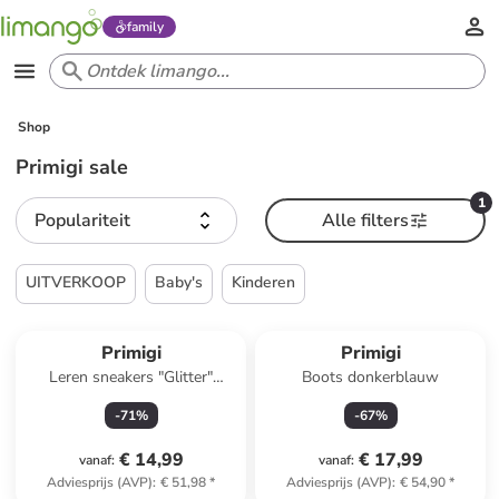
family
Shop
Primigi sale
1
Populariteit
Alle filters
UITVERKOOP
Baby's
Kinderen
Primigi
Primigi
Leren sneakers "Glitter"
Boots donkerblauw
zilverkleurig
-
71
%
-
67
%
€ 14,99
€ 17,99
vanaf
:
vanaf
:
Adviesprijs (AVP)
:
€ 51,98
*
Adviesprijs (AVP)
:
€ 54,90
*