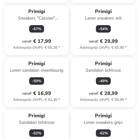
Primigi
Primigi
Sneakers "Cassian"
Leren sneakers wit
zilverkleurig
-
67
%
-
54
%
€ 17,99
€ 29,99
vanaf
:
vanaf
:
Adviesprijs (AVP)
:
€ 55,26
*
Adviesprijs (AVP)
:
€ 65,90
*
Primigi
Primigi
Leren sandalen meerkleurig
Sandalen lichtroze
-
59
%
-
49
%
€ 16,99
€ 28,99
vanaf
:
vanaf
:
Adviesprijs (AVP)
:
€ 42,40
*
Adviesprijs (AVP)
:
€ 56,90
*
Primigi
Primigi
Sandalen lichtroze
Leren sneakers grijs
-
62
%
-
62
%