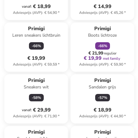
€ 18,99
€ 14,99
vanaf
:
Adviesprijs (AVP)
:
€ 54,90
*
Adviesprijs (AVP)
:
€ 45,26
*
family
korting
Primigi
Primigi
Leren sneakers lichtbruin
Boots lichtroze
-
66
%
-
66
%
€ 21,99
regulier
€ 19,99
€ 19,99
met family
Adviesprijs (AVP)
:
€ 59,59
*
Adviesprijs (AVP)
:
€ 59,90
*
Primigi
Primigi
Sneakers wit
Sandalen grijs
-
58
%
-
57
%
€ 29,99
€ 18,99
vanaf
:
Adviesprijs (AVP)
:
€ 71,90
*
Adviesprijs (AVP)
:
€ 44,90
*
Primigi
Primigi