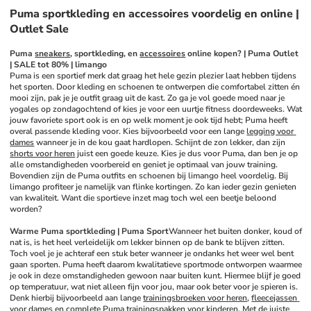
Puma sportkleding en accessoires voordelig en online |
Outlet Sale
Puma 
sneakers
, sportkleding, en 
accessoires
 online kopen? | Puma Outlet 
| SALE tot 80% | limango
Puma is een sportief merk dat graag het hele gezin plezier laat hebben tijdens 
het sporten. Door kleding en schoenen te ontwerpen die comfortabel zitten én 
mooi zijn, pak je je outfit graag uit de kast. Zo ga je vol goede moed naar je 
yogales op zondagochtend of kies je voor een uurtje fitness doordeweeks. Wat 
jouw favoriete sport ook is en op welk moment je ook tijd hebt; Puma heeft 
overal passende kleding voor. Kies bijvoorbeeld voor een lange 
legging voor 
dames
 wanneer je in de kou gaat hardlopen. Schijnt de zon lekker, dan zijn 
shorts voor heren
 juist een goede keuze. Kies je dus voor Puma, dan ben je op 
alle omstandigheden voorbereid en geniet je optimaal van jouw training. 
Bovendien zijn de Puma outfits en schoenen bij limango heel voordelig. Bij 
limango profiteer je namelijk van flinke kortingen. Zo kan ieder gezin genieten 
van kwaliteit. Want die sportieve inzet mag toch wel een beetje beloond 
worden?
Warme Puma sportkleding | Puma Sport
Wanneer het buiten donker, koud of 
nat is, is het heel verleidelijk om lekker binnen op de bank te blijven zitten. 
Toch voel je je achteraf een stuk beter wanneer je ondanks het weer wel bent 
gaan sporten. Puma heeft daarom kwalitatieve sportmode ontworpen waarmee 
je ook in deze omstandigheden gewoon naar buiten kunt. Hiermee blijf je goed 
op temperatuur, wat niet alleen fijn voor jou, maar ook beter voor je spieren is. 
Denk hierbij bijvoorbeeld aan lange 
trainingsbroeken voor heren
, 
fleecejassen 
voor dames
 en complete Puma 
trainingspakken voor kinderen
. Met de juiste 