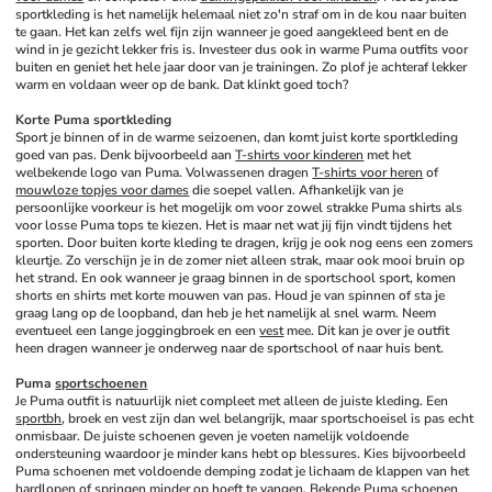
sportkleding is het namelijk helemaal niet zo'n straf om in de kou naar buiten 
te gaan. Het kan zelfs wel fijn zijn wanneer je goed aangekleed bent en de 
wind in je gezicht lekker fris is. Investeer dus ook in warme Puma outfits voor 
buiten en geniet het hele jaar door van je trainingen. Zo plof je achteraf lekker 
warm en voldaan weer op de bank. Dat klinkt goed toch?
Korte Puma sportkleding
Sport je binnen of in de warme seizoenen, dan komt juist korte sportkleding 
goed van pas. Denk bijvoorbeeld aan 
T-shirts voor kinderen
 met het 
welbekende logo van Puma. Volwassenen dragen 
T-shirts voor heren
 of 
mouwloze topjes voor dames
 die soepel vallen. Afhankelijk van je 
persoonlijke voorkeur is het mogelijk om voor zowel strakke Puma shirts als 
voor losse Puma tops te kiezen. Het is maar net wat jij fijn vindt tijdens het 
sporten. Door buiten korte kleding te dragen, krijg je ook nog eens een zomers 
kleurtje. Zo verschijn je in de zomer niet alleen strak, maar ook mooi bruin op 
het strand. En ook wanneer je graag binnen in de sportschool sport, komen 
shorts en shirts met korte mouwen van pas. Houd je van spinnen of sta je 
graag lang op de loopband, dan heb je het namelijk al snel warm. Neem 
eventueel een lange joggingbroek en een 
vest
 mee. Dit kan je over je outfit 
heen dragen wanneer je onderweg naar de sportschool of naar huis bent.
Puma 
sportschoenen
Je Puma outfit is natuurlijk niet compleet met alleen de juiste kleding. Een 
sportbh
, broek en vest zijn dan wel belangrijk, maar sportschoeisel is pas echt 
onmisbaar. De juiste schoenen geven je voeten namelijk voldoende 
ondersteuning waardoor je minder kans hebt op blessures. Kies bijvoorbeeld 
Puma schoenen met voldoende demping zodat je lichaam de klappen van het 
hardlopen of springen minder op hoeft te vangen. Bekende Puma schoenen 