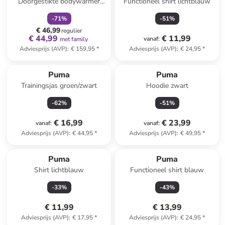
Doorgestikte bodywarmer
Functioneel shirt lichtblauw
"Frost" wit
-
71
%
-
51
%
€ 46,99
regulier
€ 44,99
€ 11,99
vanaf
:
met family
Adviesprijs (AVP)
:
€ 159,95
*
Adviesprijs (AVP)
:
€ 24,95
*
Puma
Puma
Trainingsjas groen/zwart
Hoodie zwart
-
62
%
-
51
%
€ 16,99
€ 23,99
vanaf
:
vanaf
:
Adviesprijs (AVP)
:
€ 44,95
*
Adviesprijs (AVP)
:
€ 49,95
*
Puma
Puma
Shirt lichtblauw
Functioneel shirt blauw
-
33
%
-
43
%
€ 11,99
€ 13,99
Adviesprijs (AVP)
:
€ 17,95
*
Adviesprijs (AVP)
:
€ 24,95
*