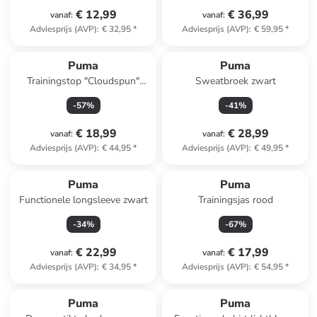
€ 12,99
€ 36,99
vanaf
:
vanaf
:
Adviesprijs (AVP)
:
€ 32,95
*
Adviesprijs (AVP)
:
€ 59,95
*
Puma
Puma
Trainingstop "Cloudspun"
Sweatbroek zwart
lichtblauw
-
57
%
-
41
%
€ 18,99
€ 28,99
vanaf
:
vanaf
:
Adviesprijs (AVP)
:
€ 44,95
*
Adviesprijs (AVP)
:
€ 49,95
*
Puma
Puma
Functionele longsleeve zwart
Trainingsjas rood
-
34
%
-
67
%
€ 22,99
€ 17,99
vanaf
:
vanaf
:
Adviesprijs (AVP)
:
€ 34,95
*
Adviesprijs (AVP)
:
€ 54,95
*
family
korting
Puma
Puma