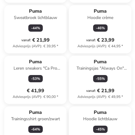
Puma
Puma
Sweatbroek lichtblauw
Hoodie crème
-
44
%
-
46
%
€ 21,99
€ 23,99
vanaf
:
vanaf
:
Adviesprijs (AVP)
:
€ 39,95
*
Adviesprijs (AVP)
:
€ 44,95
*
Puma
Puma
Leren sneakers "Ca Pro
Trainingsjas "Always On"
Classi" beige/rood
lichtroze/bordeaux
-
53
%
-
55
%
€ 41,99
€ 21,99
vanaf
:
Adviesprijs (AVP)
:
€ 90,00
*
Adviesprijs (AVP)
:
€ 49,95
*
Puma
Puma
Trainingsshirt groen/zwart
Hoodie lichtblauw
-
64
%
-
45
%