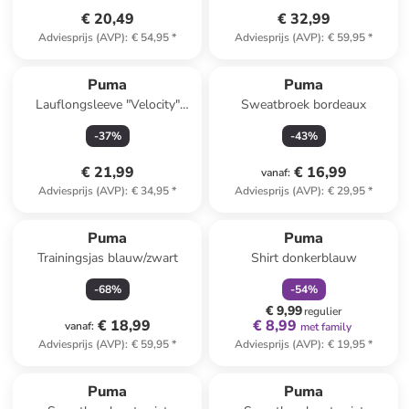
€ 20,49
€ 32,99
Adviesprijs (AVP)
:
€ 54,95
*
Adviesprijs (AVP)
:
€ 59,95
*
Puma
Puma
Lauflongsleeve "Velocity"
Sweatbroek bordeaux
blauw
-
37
%
-
43
%
€ 21,99
€ 16,99
vanaf
:
Adviesprijs (AVP)
:
€ 34,95
*
Adviesprijs (AVP)
:
€ 29,95
*
family
korting
Puma
Puma
Trainingsjas blauw/zwart
Shirt donkerblauw
-
68
%
-
54
%
€ 9,99
regulier
€ 18,99
€ 8,99
vanaf
:
met family
Adviesprijs (AVP)
:
€ 59,95
*
Adviesprijs (AVP)
:
€ 19,95
*
Puma
Puma