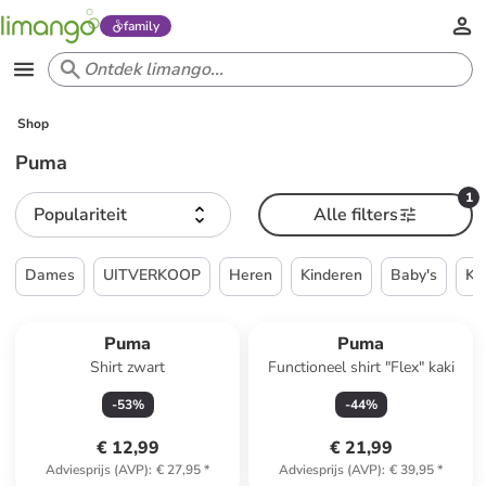
family
Shop
Puma
1
Populariteit
Alle filters
Dames
UITVERKOOP
Heren
Kinderen
Baby's
Ke
Puma
Puma
Shirt zwart
Functioneel shirt "Flex" kaki
-
53
%
-
44
%
€ 12,99
€ 21,99
Adviesprijs (AVP)
:
€ 27,95
*
Adviesprijs (AVP)
:
€ 39,95
*