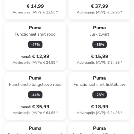
€ 14,99
€ 37,99
Adviesprijs (AVP)
:
€ 22,95
*
Adviesprijs (AVP)
:
€ 59,95
*
Puma
Puma
Functioneel shirt rood
Jurk zwart
-
47
%
-
35
%
€ 12,99
€ 15,99
vanaf
:
Adviesprijs (AVP)
:
€ 24,95
*
Adviesprijs (AVP)
:
€ 24,95
*
Puma
Puma
Functionele longsleeve rood
Functioneel shirt lichtblauw
-
44
%
-
23
%
€ 35,99
€ 18,99
vanaf
:
Adviesprijs (AVP)
:
€ 64,95
*
Adviesprijs (AVP)
:
€ 24,95
*
Puma
Puma