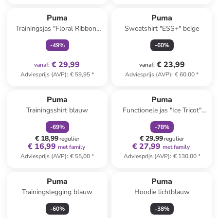
family
exclusief
Puma
Puma
Trainingsjas "Floral Ribbon"
Sweatshirt "ESS+" beige
zwart
-
49
%
-
60
%
€ 29,99
€ 23,99
vanaf
:
vanaf
:
Adviesprijs (AVP)
:
€ 59,95
*
Adviesprijs (AVP)
:
€ 60,00
*
family
korting
family
korting
Puma
Puma
Trainingsshirt blauw
Functionele jas "Ice Tricot"
zwart
-
69
%
-
78
%
€ 18,99
€ 29,99
regulier
regulier
€ 16,99
€ 27,99
met family
met family
Adviesprijs (AVP)
:
€ 55,00
*
Adviesprijs (AVP)
:
€ 130,00
*
Puma
Puma
Trainingslegging blauw
Hoodie lichtblauw
-
60
%
-
38
%