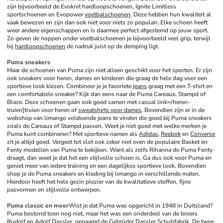
zijn bijvoorbeeld de Evoknit hardloopschoenen, Ignite Limitless 
sportschoenen en Evopower 
voetbalschoenen
. Deze hebben hun kwaliteit al 
vaak bewezen en zijn dan ook niet voor niets zo populair. Elke schoen heeft 
weer andere eigenschappen en is daarmee perfect afgestemd op jouw sport. 
Zo geven de noppen onder voetbalschoenen je bijvoorbeeld veel grip, terwijl 
bij 
hardloopschoenen
 de nadruk juist op de demping ligt. 
Puma sneakers
Maar de schoenen van Puma zijn niet alleen geschikt voor het sporten. Er zijn 
ook sneakers voor heren, dames en kinderen die graag de hele dag voor een 
sportieve look kiezen. Combineer je je favoriete 
jeans
 graag met een T-shirt en 
een comfortabele sneaker? Kijk dan eens naar de Puma Careaux, Stampd of 
Blaze. Deze schoenen gaan ook goed samen met casual link=/heren-
truien]truien voor heren of 
sweatshirts voor dames
. Bovendien zijn er in de 
webshop van limango voldoende jeans te vinden die goed bij Puma sneakers 
zoals de Careaux of Stampd passen. Weet je niet goed met welke merken je 
Puma kunt combineren? Met sportieve namen als 
Adidas
, 
Reebok
 en 
Converse
zit je altijd goed. Vergeet tot slot ook zeker niet even de populaire Basket en 
Fenty modellen van Puma te bekijken. Want als zelfs Rihanna de Puma Fenty 
draagt, dan weet je dat het een stijlvolle schoen is. Ga dus ook voor Puma en 
geniet meer van iedere training en een dagelijkse sportieve look. Bovendien 
shop je de Puma sneakers en kleding bij limango in verschillende maten. 
Hierdoor heeft het hele gezin plezier van de kwalitatieve stoffen, fijne 
pasvormen en stijlvolle ontwerpen. 
Puma classic en meer
Wist je dat Puma was opgericht in 1948 in Duitsland? 
Puma bestond toen nog niet, maar het was een onderdeel van de broers 
Rudolf en Adolf Dassler, genaamd de Gebrüder Dassler Schuhfabrik. De twee 