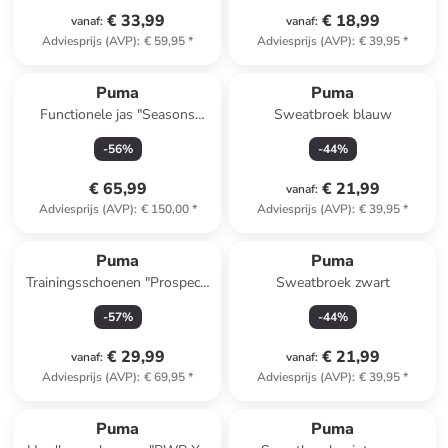
€ 33,99
€ 18,99
vanaf
:
vanaf
:
Adviesprijs (AVP)
:
€ 59,95
*
Adviesprijs (AVP)
:
€ 39,95
*
Puma
Puma
Functionele jas "Seasons
Sweatbroek blauw
LTWT" oranje
-
56
%
-
44
%
€ 65,99
€ 21,99
vanaf
:
Adviesprijs (AVP)
:
€ 150,00
*
Adviesprijs (AVP)
:
€ 39,95
*
Puma
Puma
Trainingsschoenen "Prospect"
Sweatbroek zwart
kaki
-
57
%
-
44
%
€ 29,99
€ 21,99
vanaf
:
vanaf
:
Adviesprijs (AVP)
:
€ 69,95
*
Adviesprijs (AVP)
:
€ 39,95
*
Puma
Puma