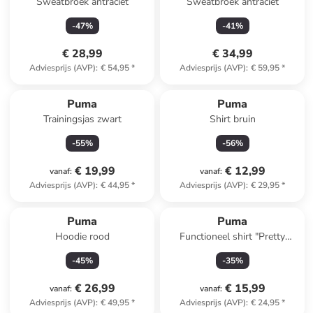
Sweatbroek antraciet
Sweatbroek antraciet
-
47
%
-
41
%
€ 28,99
€ 34,99
Adviesprijs (AVP)
:
€ 54,95
*
Adviesprijs (AVP)
:
€ 59,95
*
Puma
Puma
Trainingsjas zwart
Shirt bruin
-
55
%
-
56
%
€ 19,99
€ 12,99
vanaf
:
vanaf
:
Adviesprijs (AVP)
:
€ 44,95
*
Adviesprijs (AVP)
:
€ 29,95
*
Puma
Puma
Hoodie rood
Functioneel shirt "Pretty
Tough" blauw
-
45
%
-
35
%
€ 26,99
€ 15,99
vanaf
:
vanaf
:
Adviesprijs (AVP)
:
€ 49,95
*
Adviesprijs (AVP)
:
€ 24,95
*