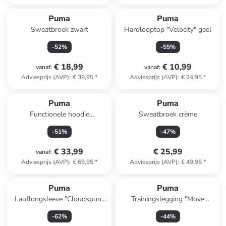
Puma
Puma
Sweatbroek zwart
Hardlooptop "Velocity" geel
-
52
%
-
55
%
€ 18,99
€ 10,99
vanaf
:
vanaf
:
Adviesprijs (AVP)
:
€ 39,95
*
Adviesprijs (AVP)
:
€ 24,95
*
Puma
Puma
Functionele hoodie
Sweatbroek crème
"Cloudspun" antraciet
-
51
%
-
47
%
€ 33,99
€ 25,99
vanaf
:
Adviesprijs (AVP)
:
€ 69,95
*
Adviesprijs (AVP)
:
€ 49,95
*
Puma
Puma
Lauflongsleeve "Cloudspun"
Trainingslegging "Move
rood
Cloudspun" paars
-
62
%
-
44
%