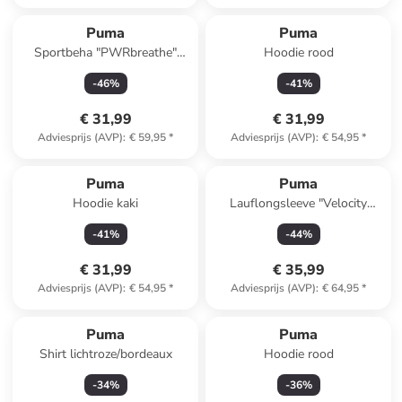
Puma
Puma
Sportbeha "PWRbreathe"
Hoodie rood
rood - High
-
46
%
-
41
%
€ 31,99
€ 31,99
Adviesprijs (AVP)
:
€ 59,95
*
Adviesprijs (AVP)
:
€ 54,95
*
Puma
Puma
Hoodie kaki
Lauflongsleeve "Velocity
Cloudspun" rood
-
41
%
-
44
%
€ 31,99
€ 35,99
Adviesprijs (AVP)
:
€ 54,95
*
Adviesprijs (AVP)
:
€ 64,95
*
Puma
Puma
Shirt lichtroze/bordeaux
Hoodie rood
-
34
%
-
36
%