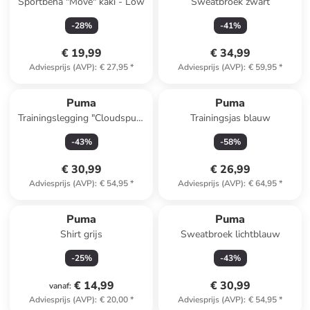
Sportbeha "Move" kaki - Low
Sweatbroek zwart
-
28
%
-
41
%
€ 19,99
€ 34,99
Adviesprijs (AVP)
:
€ 27,95
*
Adviesprijs (AVP)
:
€ 59,95
*
Puma
Puma
Trainingslegging "Cloudspun"
Trainingsjas blauw
paars
-
43
%
-
58
%
€ 30,99
€ 26,99
Adviesprijs (AVP)
:
€ 54,95
*
Adviesprijs (AVP)
:
€ 64,95
*
Puma
Puma
Shirt grijs
Sweatbroek lichtblauw
-
25
%
-
43
%
€ 14,99
€ 30,99
vanaf
:
Adviesprijs (AVP)
:
€ 20,00
*
Adviesprijs (AVP)
:
€ 54,95
*