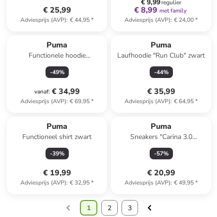
€ 9,99
regulier
€ 25,99
€ 8,99
met family
Adviesprijs (AVP)
:
€ 44,95
*
Adviesprijs (AVP)
:
€ 24,00
*
Puma
Puma
Functionele hoodie
Laufhoodie "Run Club" zwart
"Cloudspun" groen
-
49
%
-
44
%
€ 34,99
€ 35,99
vanaf
:
Adviesprijs (AVP)
:
€ 69,95
*
Adviesprijs (AVP)
:
€ 64,95
*
Puma
Puma
Functioneel shirt zwart
Sneakers "Carina 3.0
Memoires" crème/lichtblauw
-
39
%
-
57
%
€ 19,99
€ 20,99
Adviesprijs (AVP)
:
€ 32,95
*
Adviesprijs (AVP)
:
€ 49,95
*
1
2
3