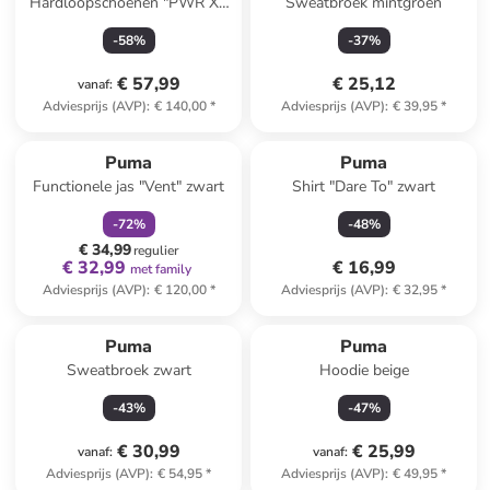
Hardloopschoenen "PWR XX
Sweatbroek mintgroen
Nitro Luxe"
-
58
%
-
37
%
zwart/lichtblauw/wit
€ 57,99
€ 25,12
vanaf
:
Adviesprijs (AVP)
:
€ 140,00
*
Adviesprijs (AVP)
:
€ 39,95
*
family
korting
Puma
Puma
Functionele jas "Vent" zwart
Shirt "Dare To" zwart
-
72
%
-
48
%
€ 34,99
regulier
€ 32,99
€ 16,99
met family
Adviesprijs (AVP)
:
€ 120,00
*
Adviesprijs (AVP)
:
€ 32,95
*
Puma
Puma
Sweatbroek zwart
Hoodie beige
-
43
%
-
47
%
€ 30,99
€ 25,99
vanaf
:
vanaf
:
Adviesprijs (AVP)
:
€ 54,95
*
Adviesprijs (AVP)
:
€ 49,95
*