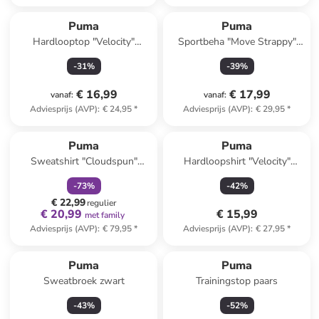
Puma
Puma
Hardlooptop "Velocity"
Sportbeha "Move Strappy"
lichtblauw
koraalrood - Low
-
31
%
-
39
%
€ 16,99
€ 17,99
vanaf
:
vanaf
:
Adviesprijs (AVP)
:
€ 24,95
*
Adviesprijs (AVP)
:
€ 29,95
*
family
korting
Puma
Puma
Sweatshirt "Cloudspun"
Hardloopshirt "Velocity"
donkerblauw
blauw
-
73
%
-
42
%
€ 22,99
regulier
€ 20,99
€ 15,99
met family
Adviesprijs (AVP)
:
€ 79,95
*
Adviesprijs (AVP)
:
€ 27,95
*
Puma
Puma
Sweatbroek zwart
Trainingstop paars
-
43
%
-
52
%