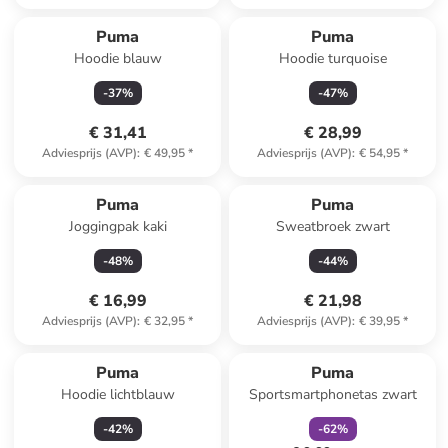
Puma
Puma
Hoodie blauw
Hoodie turquoise
-
37
%
-
47
%
€ 31,41
€ 28,99
Adviesprijs (AVP)
:
€ 49,95
*
Adviesprijs (AVP)
:
€ 54,95
*
Puma
Puma
Joggingpak kaki
Sweatbroek zwart
-
48
%
-
44
%
€ 16,99
€ 21,98
Adviesprijs (AVP)
:
€ 32,95
*
Adviesprijs (AVP)
:
€ 39,95
*
family
korting
Puma
Puma
Hoodie lichtblauw
Sportsmartphonetas zwart
-
42
%
-
62
%