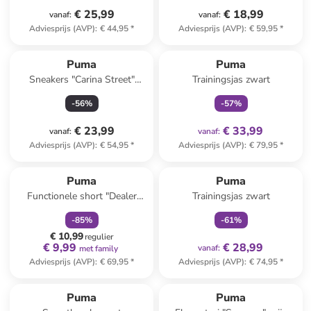
€ 25,99
€ 18,99
vanaf
:
vanaf
:
Adviesprijs (AVP)
:
€ 44,95
*
Adviesprijs (AVP)
:
€ 59,95
*
family
exclusief
Puma
Puma
Sneakers "Carina Street"
Trainingsjas zwart
wit/zwart/grijs
-
56
%
-
57
%
€ 23,99
€ 33,99
vanaf
:
vanaf
:
Adviesprijs (AVP)
:
€ 54,95
*
Adviesprijs (AVP)
:
€ 79,95
*
family
korting
family
exclusief
Puma
Puma
Functionele short "Dealer
Trainingsjas zwart
Tailored Short 8`"
-
85
%
-
61
%
donkerblauw
€ 10,99
regulier
€ 9,99
€ 28,99
vanaf
:
met family
Adviesprijs (AVP)
:
€ 69,95
*
Adviesprijs (AVP)
:
€ 74,95
*
family
korting
Puma
Puma