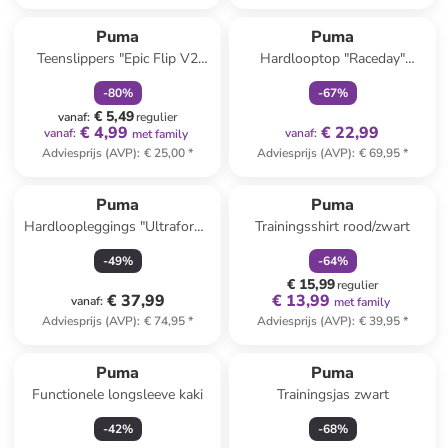
family
korting
family
exclusief
Puma
Puma
Teenslippers "Epic Flip V2
Hardlooptop "Raceday"
Power" zwart/geel
turquoise
-
80
%
-
67
%
€ 5,49
vanaf
:
regulier
€ 4,99
€ 22,99
vanaf
:
vanaf
:
met family
Adviesprijs (AVP)
:
€ 25,00
*
Adviesprijs (AVP)
:
€ 69,95
*
family
korting
Puma
Puma
Hardloopleggings "Ultraform"
Trainingsshirt rood/zwart
zwart
-
49
%
-
64
%
€ 15,99
regulier
€ 37,99
€ 13,99
vanaf
:
met family
Adviesprijs (AVP)
:
€ 74,95
*
Adviesprijs (AVP)
:
€ 39,95
*
Puma
Puma
Functionele longsleeve kaki
Trainingsjas zwart
-
42
%
-
68
%