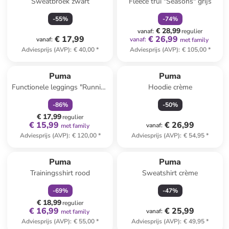
Sweatbroek zwart
Fleece trui "Seasons" grijs
-
55
%
-
74
%
€ 28,99
vanaf
:
regulier
€ 17,99
€ 26,99
vanaf
:
vanaf
:
met family
Adviesprijs (AVP)
:
€ 40,00
*
Adviesprijs (AVP)
:
€ 105,00
*
family
korting
Puma
Puma
Functionele leggings "Running
Hoodie crème
ACTV" zwart
-
86
%
-
50
%
€ 17,99
regulier
€ 15,99
€ 26,99
vanaf
:
met family
Adviesprijs (AVP)
:
€ 120,00
*
Adviesprijs (AVP)
:
€ 54,95
*
family
korting
Puma
Puma
Trainingsshirt rood
Sweatshirt crème
-
69
%
-
47
%
€ 18,99
regulier
€ 16,99
€ 25,99
vanaf
:
met family
Adviesprijs (AVP)
:
€ 55,00
*
Adviesprijs (AVP)
:
€ 49,95
*