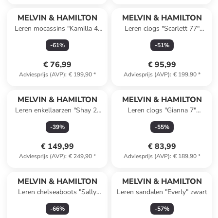
MELVIN & HAMILTON
MELVIN & HAMILTON
Leren mocassins "Kamilla 4"
Leren clogs "Scarlett 77"
zwart
donkerblauw
-
61
%
-
51
%
€ 76,99
€ 95,99
Adviesprijs (AVP)
:
€ 199,90
*
Adviesprijs (AVP)
:
€ 199,90
*
MELVIN & HAMILTON
MELVIN & HAMILTON
Leren enkellaarzen "Shay 2"
Leren clogs "Gianna 7"
zwart
lichtbruin
-
39
%
-
55
%
€ 149,99
€ 83,99
Adviesprijs (AVP)
:
€ 249,90
*
Adviesprijs (AVP)
:
€ 189,90
*
MELVIN & HAMILTON
MELVIN & HAMILTON
Leren chelseaboots "Sally
Leren sandalen "Everly" zwart
186" lichtbruin
-
66
%
-
57
%