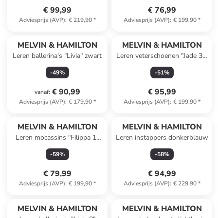
€ 99,99
€ 76,99
Adviesprijs (AVP)
:
€ 219,90
*
Adviesprijs (AVP)
:
€ 199,90
*
MELVIN & HAMILTON
MELVIN & HAMILTON
Leren ballerina's "Livia" zwart
Leren veterschoenen "Jade 38'
bruin
-
49
%
-
51
%
€ 90,99
€ 95,99
vanaf
:
Adviesprijs (AVP)
:
€ 179,90
*
Adviesprijs (AVP)
:
€ 199,90
*
MELVIN & HAMILTON
MELVIN & HAMILTON
Leren mocassins "Filippa 1"
Leren instappers donkerblauw
paars
-
59
%
-
58
%
€ 79,99
€ 94,99
Adviesprijs (AVP)
:
€ 199,90
*
Adviesprijs (AVP)
:
€ 229,90
*
MELVIN & HAMILTON
MELVIN & HAMILTON