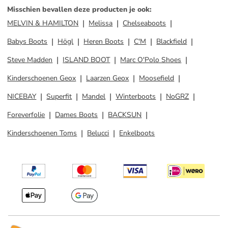
Misschien bevallen deze producten je ook
:
MELVIN & HAMILTON
Melissa
Chelseaboots
Babys Boots
Högl
Heren Boots
C'M
Blackfield
Steve Madden
ISLAND BOOT
Marc O'Polo Shoes
Kinderschoenen Geox
Laarzen Geox
Moosefield
NICEBAY
Superfit
Mandel
Winterboots
NoGRZ
Foreverfolie
Dames Boots
BACKSUN
Kinderschoenen Toms
Belucci
Enkelboots