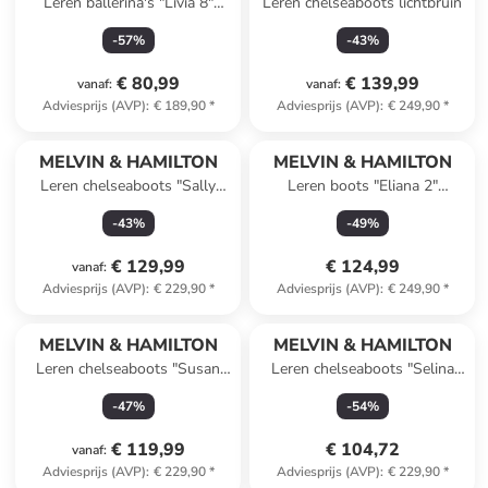
Leren ballerina's "Livia 8"
Leren chelseaboots lichtbruin
zwart
-
57
%
-
43
%
€ 80,99
€ 139,99
vanaf
:
vanaf
:
Adviesprijs (AVP)
:
€ 189,90
*
Adviesprijs (AVP)
:
€ 249,90
*
MELVIN & HAMILTON
MELVIN & HAMILTON
Leren chelseaboots "Sally
Leren boots "Eliana 2"
112" zwart
lichtbruin
-
43
%
-
49
%
€ 129,99
€ 124,99
vanaf
:
Adviesprijs (AVP)
:
€ 229,90
*
Adviesprijs (AVP)
:
€ 249,90
*
MELVIN & HAMILTON
MELVIN & HAMILTON
Leren chelseaboots "Susan
Leren chelseaboots "Selina
100" zwart
29" meerkleurig
-
47
%
-
54
%
€ 119,99
€ 104,72
vanaf
:
Adviesprijs (AVP)
:
€ 229,90
*
Adviesprijs (AVP)
:
€ 229,90
*