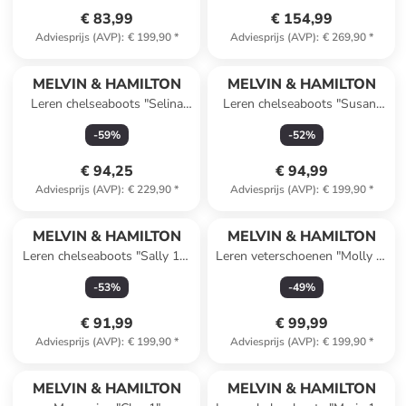
€ 83,99
€ 154,99
Adviesprijs (AVP)
:
€ 199,90
*
Adviesprijs (AVP)
:
€ 269,90
*
MELVIN & HAMILTON
MELVIN & HAMILTON
Leren chelseaboots "Selina
Leren chelseaboots "Susan"
29" meerkleurig
zwart
-
59
%
-
52
%
€ 94,25
€ 94,99
Adviesprijs (AVP)
:
€ 229,90
*
Adviesprijs (AVP)
:
€ 199,90
*
MELVIN & HAMILTON
MELVIN & HAMILTON
Leren chelseaboots "Sally 16"
Leren veterschoenen "Molly 2"
bruin
grijs/zilverkleurig/beige
-
53
%
-
49
%
€ 91,99
€ 99,99
Adviesprijs (AVP)
:
€ 199,90
*
Adviesprijs (AVP)
:
€ 199,90
*
MELVIN & HAMILTON
MELVIN & HAMILTON