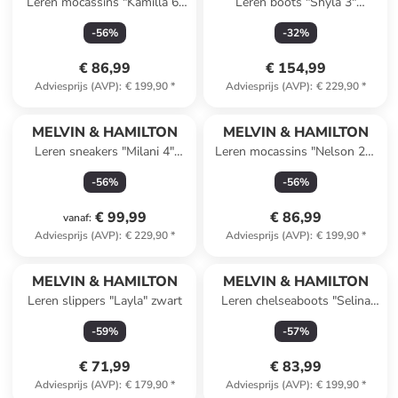
Leren mocassins "Kamilla 6"
Leren boots "Shyla 3"
zwart
donkerblauw
-
56
%
-
32
%
€ 86,99
€ 154,99
Adviesprijs (AVP)
:
€ 199,90
*
Adviesprijs (AVP)
:
€ 229,90
*
MELVIN & HAMILTON
MELVIN & HAMILTON
Leren sneakers "Milani 4"
Leren mocassins "Nelson 20"
zwart/wit
zwart
-
56
%
-
56
%
€ 99,99
€ 86,99
vanaf
:
Adviesprijs (AVP)
:
€ 229,90
*
Adviesprijs (AVP)
:
€ 199,90
*
MELVIN & HAMILTON
MELVIN & HAMILTON
Leren slippers "Layla" zwart
Leren chelseaboots "Selina
29" bruin/donkerblauw
-
59
%
-
57
%
€ 71,99
€ 83,99
Adviesprijs (AVP)
:
€ 179,90
*
Adviesprijs (AVP)
:
€ 199,90
*