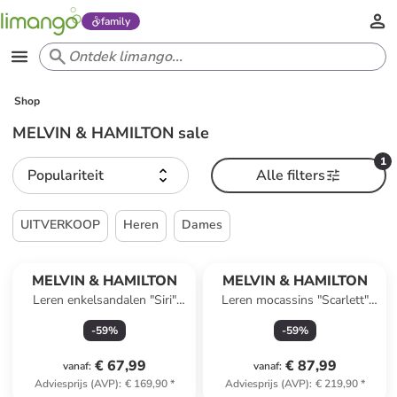
family
Shop
MELVIN & HAMILTON sale
1
Populariteit
Alle filters
UITVERKOOP
Heren
Dames
MELVIN & HAMILTON
MELVIN & HAMILTON
Leren enkelsandalen "Siri"
Leren mocassins "Scarlett"
lichtbruin
zwart
-
59
%
-
59
%
€ 67,99
€ 87,99
vanaf
:
vanaf
:
Adviesprijs (AVP)
:
€ 169,90
*
Adviesprijs (AVP)
:
€ 219,90
*