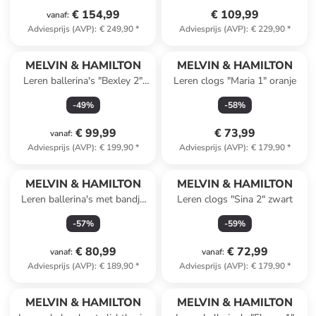
€ 154,99
€ 109,99
vanaf
:
Adviesprijs (AVP)
:
€ 249,90
*
Adviesprijs (AVP)
:
€ 229,90
*
MELVIN & HAMILTON
MELVIN & HAMILTON
Leren ballerina's "Bexley 2"
Leren clogs "Maria 1" oranje
lichtroze
-
49
%
-
58
%
€ 99,99
€ 73,99
vanaf
:
Adviesprijs (AVP)
:
€ 199,90
*
Adviesprijs (AVP)
:
€ 179,90
*
MELVIN & HAMILTON
MELVIN & HAMILTON
Leren ballerina's met bandje
Leren clogs "Sina 2" zwart
"Livia" geel
-
57
%
-
59
%
€ 80,99
€ 72,99
vanaf
:
vanaf
:
Adviesprijs (AVP)
:
€ 189,90
*
Adviesprijs (AVP)
:
€ 179,90
*
MELVIN & HAMILTON
MELVIN & HAMILTON