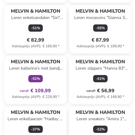
MELVIN & HAMILTON
MELVIN & HAMILTON
Leren enkelsandalen "Siri"
Leren mocassins "Gianna 3"
zwart
donkerblauw
-
51
%
-
55
%
€ 82,99
€ 87,99
Adviesprijs (AVP)
:
€ 169,90
*
Adviesprijs (AVP)
:
€ 199,90
*
family
exclusief
MELVIN & HAMILTON
MELVIN & HAMILTON
Leren ballerina's met bandje
Leren slippers "Hanna 83"
"Elyssa 5" taupe
oranje
-
52
%
-
61
%
€ 109,99
€ 56,99
vanaf
:
vanaf
:
Adviesprijs (AVP)
:
€ 229,90
*
Adviesprijs (AVP)
:
€ 149,90
*
MELVIN & HAMILTON
MELVIN & HAMILTON
Leren enkellaarzen "Hadley 2"
Leren sneakers "Amira 1"
zwart
beige/bruin
-
37
%
-
52
%