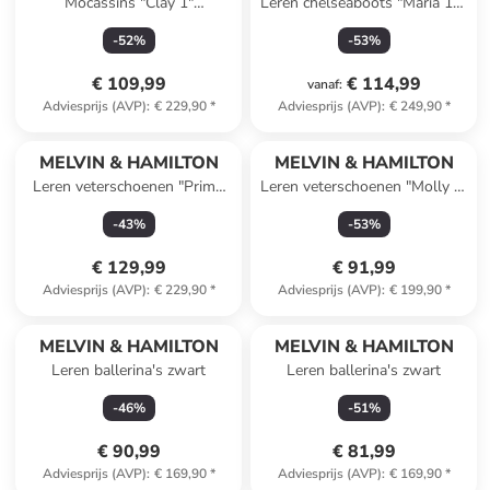
Mocassins "Clay 1"
Leren chelseaboots "Maria 15"
donkerblauw
zwart
-
52
%
-
53
%
€ 109,99
€ 114,99
vanaf
:
Adviesprijs (AVP)
:
€ 229,90
*
Adviesprijs (AVP)
:
€ 249,90
*
MELVIN & HAMILTON
MELVIN & HAMILTON
Leren veterschoenen "Primo
Leren veterschoenen "Molly 2"
2" zwart
paars/lichtroze/beige
-
43
%
-
53
%
€ 129,99
€ 91,99
Adviesprijs (AVP)
:
€ 229,90
*
Adviesprijs (AVP)
:
€ 199,90
*
MELVIN & HAMILTON
MELVIN & HAMILTON
Leren ballerina's zwart
Leren ballerina's zwart
-
46
%
-
51
%
€ 90,99
€ 81,99
Adviesprijs (AVP)
:
€ 169,90
*
Adviesprijs (AVP)
:
€ 169,90
*