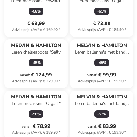
Leren mocassins "Edward"
Leren mocassins "Olga 1"
donkerblauw
bruin
-
58
%
-
61
%
€ 69,99
€ 73,99
Adviesprijs (AVP)
:
€ 169,90
*
Adviesprijs (AVP)
:
€ 189,90
*
MELVIN & HAMILTON
MELVIN & HAMILTON
Leren chelseaboots "Sally
Leren ballerina's met bandje
112" bruin
"Evita 1" beige
-
45
%
-
49
%
€ 124,99
€ 99,99
vanaf
:
vanaf
:
Adviesprijs (AVP)
:
€ 229,90
*
Adviesprijs (AVP)
:
€ 199,90
*
MELVIN & HAMILTON
MELVIN & HAMILTON
Leren mocassins "Olga 1"
Leren ballerina's met bandje
taupe
"Bexley 4" zwart
-
58
%
-
57
%
€ 78,99
€ 83,99
vanaf
:
vanaf
:
Adviesprijs (AVP)
:
€ 189,90
*
Adviesprijs (AVP)
:
€ 199,90
*