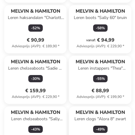
MELVIN & HAMILTON
MELVIN & HAMILTON
Leren haksandalen "Charlotta
Leren boots "Sally 60" bruin
1" donkerbruin
-
52
%
-
58
%
€ 90,99
€ 94,99
vanaf
:
Adviesprijs (AVP)
:
€ 189,90
*
Adviesprijs (AVP)
:
€ 229,90
*
MELVIN & HAMILTON
MELVIN & HAMILTON
Leren chelseaboots "Sadie 1"
Leren instappers "Thea"
lichtbruin
lichtroze
-
30
%
-
55
%
€ 159,99
€ 88,99
Adviesprijs (AVP)
:
€ 229,90
*
Adviesprijs (AVP)
:
€ 199,90
*
MELVIN & HAMILTON
MELVIN & HAMILTON
Leren chelseaboots "Sally
Leren clogs "Alora 8" zwart
113" zwart
-
43
%
-
49
%