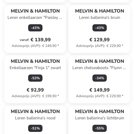
MELVIN & HAMILTON
MELVIN & HAMILTON
Leren enkellaarzen "Paisley 5"
Leren ballerina's bruin
kaki
-
43
%
-
43
%
€ 139,99
€ 129,99
vanaf
:
Adviesprijs (AVP)
:
€ 249,90
*
Adviesprijs (AVP)
:
€ 229,90
*
MELVIN & HAMILTON
MELVIN & HAMILTON
Enkellaarzen "Finja 1" zwart
Leren chelseaboots "Flynn 2"
zwart
-
53
%
-
34
%
€ 92,99
€ 149,99
Adviesprijs (AVP)
:
€ 199,90
*
Adviesprijs (AVP)
:
€ 229,90
*
MELVIN & HAMILTON
MELVIN & HAMILTON
Leren ballerina's rood
Leren ballerina's lichtbruin
-
51
%
-
55
%