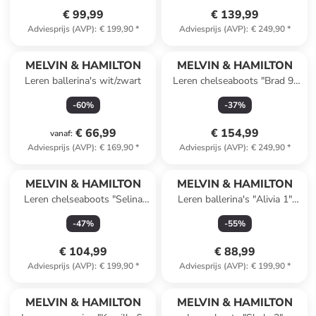
€ 99,99
€ 139,99
Adviesprijs (AVP)
:
€ 199,90
*
Adviesprijs (AVP)
:
€ 249,90
*
MELVIN & HAMILTON
MELVIN & HAMILTON
Leren ballerina's wit/zwart
Leren chelseaboots "Brad 9"
lichtbruin
-
60
%
-
37
%
€ 66,99
€ 154,99
vanaf
:
Adviesprijs (AVP)
:
€ 169,90
*
Adviesprijs (AVP)
:
€ 249,90
*
MELVIN & HAMILTON
MELVIN & HAMILTON
Leren chelseaboots "Selina
Leren ballerina's "Alivia 1"
29" rood/zwart
goudkleurig
-
47
%
-
55
%
€ 104,99
€ 88,99
Adviesprijs (AVP)
:
€ 199,90
*
Adviesprijs (AVP)
:
€ 199,90
*
MELVIN & HAMILTON
MELVIN & HAMILTON