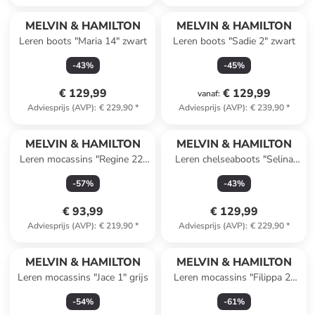
MELVIN & HAMILTON
MELVIN & HAMILTON
Leren boots "Maria 14" zwart
Leren boots "Sadie 2" zwart
-
43
%
-
45
%
€ 129,99
€ 129,99
vanaf
:
Adviesprijs (AVP)
:
€ 229,90
*
Adviesprijs (AVP)
:
€ 239,90
*
MELVIN & HAMILTON
MELVIN & HAMILTON
Leren mocassins "Regine 22"
Leren chelseaboots "Selina
zwart
29" rood
-
57
%
-
43
%
€ 93,99
€ 129,99
Adviesprijs (AVP)
:
€ 219,90
*
Adviesprijs (AVP)
:
€ 229,90
*
MELVIN & HAMILTON
MELVIN & HAMILTON
Leren mocassins "Jace 1" grijs
Leren mocassins "Filippa 2"
blauw
-
54
%
-
61
%