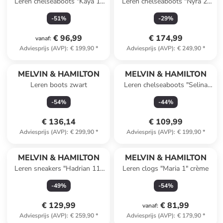
Leren chelseaboots "Kaya 1"
Leren chelseaboots "Nyra 2"
zwart
zwart
-
51
%
-
29
%
€ 96,99
€ 174,99
vanaf
:
Adviesprijs (AVP)
:
€ 199,90
*
Adviesprijs (AVP)
:
€ 249,90
*
MELVIN & HAMILTON
MELVIN & HAMILTON
Leren boots zwart
Leren chelseaboots "Selina
29" lichtbruin
-
54
%
-
44
%
€ 136,14
€ 109,99
Adviesprijs (AVP)
:
€ 299,90
*
Adviesprijs (AVP)
:
€ 199,90
*
MELVIN & HAMILTON
MELVIN & HAMILTON
Leren sneakers "Hadrian 11"
Leren clogs "Maria 1" crème
lichtbruin
-
49
%
-
54
%
€ 129,99
€ 81,99
vanaf
:
Adviesprijs (AVP)
:
€ 259,90
*
Adviesprijs (AVP)
:
€ 179,90
*