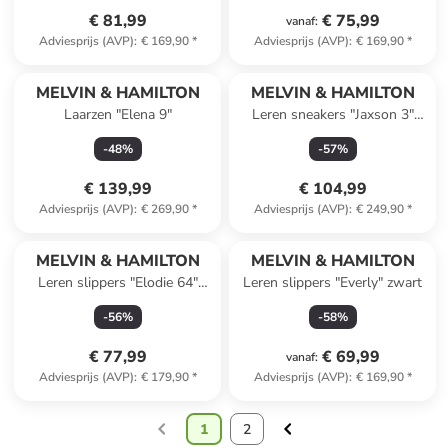
€ 81,99
€ 75,99
vanaf
:
Adviesprijs (AVP)
:
€ 169,90
*
Adviesprijs (AVP)
:
€ 169,90
*
MELVIN & HAMILTON
MELVIN & HAMILTON
Laarzen "Elena 9"
Leren sneakers "Jaxson 3"
donkerblauw/wit
-
48
%
-
57
%
€ 139,99
€ 104,99
Adviesprijs (AVP)
:
€ 269,90
*
Adviesprijs (AVP)
:
€ 249,90
*
MELVIN & HAMILTON
MELVIN & HAMILTON
Leren slippers "Elodie 64"
Leren slippers "Everly" zwart
goudkleurig
-
56
%
-
58
%
€ 77,99
€ 69,99
vanaf
:
Adviesprijs (AVP)
:
€ 179,90
*
Adviesprijs (AVP)
:
€ 169,90
*
1
2