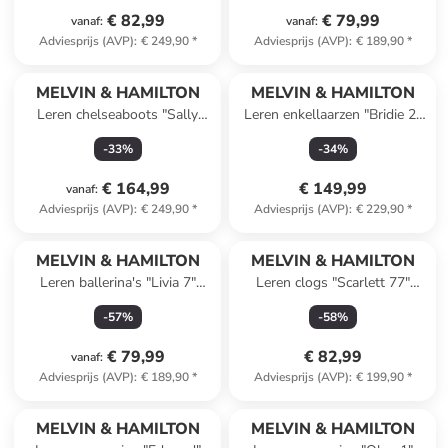
€ 82,99
€ 79,99
vanaf
:
vanaf
:
Adviesprijs (AVP)
:
€ 249,90
*
Adviesprijs (AVP)
:
€ 189,90
*
MELVIN & HAMILTON
MELVIN & HAMILTON
Leren chelseaboots "Sally
Leren enkellaarzen "Bridie 2"
186" bordeaux
zwart
-
33
%
-
34
%
€ 164,99
€ 149,99
vanaf
:
Adviesprijs (AVP)
:
€ 249,90
*
Adviesprijs (AVP)
:
€ 229,90
*
MELVIN & HAMILTON
MELVIN & HAMILTON
Leren ballerina's "Livia 7"
Leren clogs "Scarlett 77"
zwart
zwart
-
57
%
-
58
%
€ 79,99
€ 82,99
vanaf
:
Adviesprijs (AVP)
:
€ 189,90
*
Adviesprijs (AVP)
:
€ 199,90
*
MELVIN & HAMILTON
MELVIN & HAMILTON