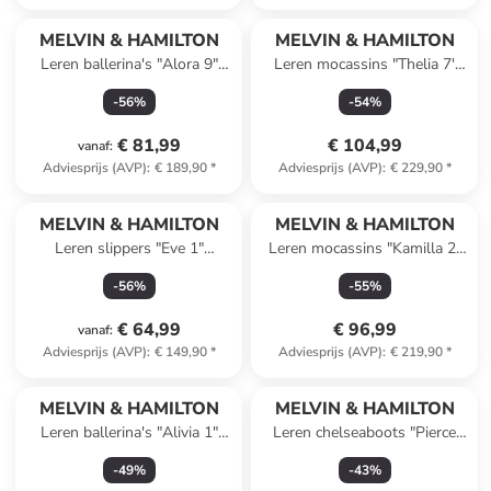
MELVIN & HAMILTON
MELVIN & HAMILTON
Leren ballerina's "Alora 9"
Leren mocassins "Thelia 7'
zwart
paars
-
56
%
-
54
%
€ 81,99
€ 104,99
vanaf
:
Adviesprijs (AVP)
:
€ 189,90
*
Adviesprijs (AVP)
:
€ 229,90
*
MELVIN & HAMILTON
MELVIN & HAMILTON
Leren slippers "Eve 1"
Leren mocassins "Kamilla 2"
goudkleurig
lichtbruin
-
56
%
-
55
%
€ 64,99
€ 96,99
vanaf
:
Adviesprijs (AVP)
:
€ 149,90
*
Adviesprijs (AVP)
:
€ 219,90
*
MELVIN & HAMILTON
MELVIN & HAMILTON
Leren ballerina's "Alivia 1"
Leren chelseaboots "Pierce
zilverkleurig
26" lichtbruin
-
49
%
-
43
%