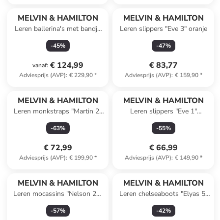
MELVIN & HAMILTON
MELVIN & HAMILTON
Leren ballerina's met bandje
Leren slippers "Eve 3" oranje
"Bexley 10" zwart
-
45
%
-
47
%
€ 124,99
€ 83,77
vanaf
:
Adviesprijs (AVP)
:
€ 229,90
*
Adviesprijs (AVP)
:
€ 159,90
*
MELVIN & HAMILTON
MELVIN & HAMILTON
Leren monkstraps "Martin 2"
Leren slippers "Eve 1"
zwart
zilverkleurig
-
63
%
-
55
%
€ 72,99
€ 66,99
Adviesprijs (AVP)
:
€ 199,90
*
Adviesprijs (AVP)
:
€ 149,90
*
MELVIN & HAMILTON
MELVIN & HAMILTON
Leren mocassins "Nelson 21"
Leren chelseaboots "Elyas 5"
blauw
rood
-
57
%
-
42
%