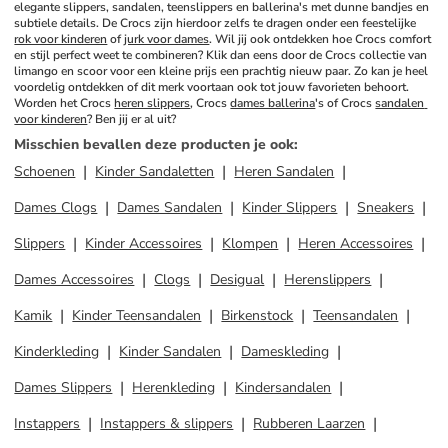
elegante slippers, sandalen, teenslippers en ballerina's met dunne bandjes en 
subtiele details. De Crocs zijn hierdoor zelfs te dragen onder een feestelijke 
rok voor kinderen
 of 
jurk voor dames
. Wil jij ook ontdekken hoe Crocs comfort 
en stijl perfect weet te combineren? Klik dan eens door de Crocs collectie van 
limango en scoor voor een kleine prijs een prachtig nieuw paar. Zo kan je heel 
voordelig ontdekken of dit merk voortaan ook tot jouw favorieten behoort. 
Worden het Crocs 
heren slippers
, Crocs 
dames ballerina
's of Crocs 
sandalen 
voor kinderen
? Ben jij er al uit?
Misschien bevallen deze producten je ook
:
Schoenen
Kinder Sandaletten
Heren Sandalen
Dames Clogs
Dames Sandalen
Kinder Slippers
Sneakers
Slippers
Kinder Accessoires
Klompen
Heren Accessoires
Dames Accessoires
Clogs
Desigual
Herenslippers
Kamik
Kinder Teensandalen
Birkenstock
Teensandalen
Kinderkleding
Kinder Sandalen
Dameskleding
Dames Slippers
Herenkleding
Kindersandalen
Instappers
Instappers & slippers
Rubberen Laarzen