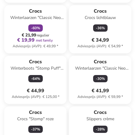
family
korting
Crocs
Crocs
Winterlaarzen "Classic Neo
Crocs lichtblauw
Puff" donkerblauw
-
60
%
-
36
%
€ 21,99
regulier
€ 19,99
€ 34,99
met family
Adviesprijs (AVP)
:
€ 49,99
*
Adviesprijs (AVP)
:
€ 54,99
*
Crocs
Crocs
Winterboots "Stomp Puff"
Winterlaarzen "Classic Neo
zwart
Puff" zwart
-
64
%
-
30
%
€ 44,99
€ 41,99
Adviesprijs (AVP)
:
€ 125,00
*
Adviesprijs (AVP)
:
€ 59,99
*
Crocs
Crocs
Crocs "Stomp" roze
Slippers crème
-
37
%
-
28
%