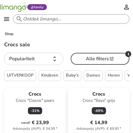
family
Shop
Crocs sale
1
Populariteit
Alle filters
UITVERKOOP
Kinderen
Baby's
Dames
Heren
W
Crocs
Crocs
Crocs "Classic" paars
Crocs "Baya" grijs
-
31
%
-
69
%
€ 23,99
€ 14,99
vanaf
:
Adviesprijs (AVP)
:
€ 34,99
*
Adviesprijs (AVP)
:
€ 49,90
*