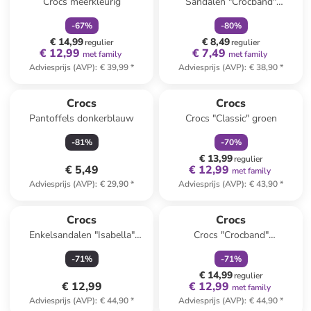
Crocs meerkleurig
Sandalen "Crocband"
oranje/paars
-
67
%
-
80
%
€ 14,99
€ 8,49
regulier
regulier
€ 12,99
€ 7,49
met family
met family
Adviesprijs (AVP)
:
€ 39,99
*
Adviesprijs (AVP)
:
€ 38,90
*
family
korting
Crocs
Crocs
Pantoffels donkerblauw
Crocs "Classic" groen
-
81
%
-
70
%
€ 13,99
regulier
€ 5,49
€ 12,99
met family
Adviesprijs (AVP)
:
€ 29,90
*
Adviesprijs (AVP)
:
€ 43,90
*
family
korting
Crocs
Crocs
Enkelsandalen "Isabella"
Crocs "Crocband"
zilverkleurig
donkerblauw
-
71
%
-
71
%
€ 14,99
regulier
€ 12,99
€ 12,99
met family
Adviesprijs (AVP)
:
€ 44,90
*
Adviesprijs (AVP)
:
€ 44,90
*