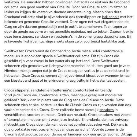
verliezen. De sandalen hebben bovendien, net zoals de rest van de Crocband 
collectie, een goed voetbed van Croslite. Door het Croslite schuim zitten ze 
lekker en krijgen de voeten voldoende ondersteuning. Maar binnen deze 
Crocband collectie vind je bijvoorbeeld ook teenslippers en 
ballerina's
 met het 
bekende en geroemde Croslite voetbed. Deze ogen net wat eleganter dan de 
Clog en zijn daarom gemakkelijk met je outfit te combineren. Toch lopen ze 
door de goede pasvorm en het gebruikte materiaal net zo lekker. Daarom trek je 
deze teenslippers, sandalen en ballerina's in de zomer graag dagelijks aan. Bij 
je favoriete T-shirt en luchtige 
shorts
 staan ze bijvoorbeeld hartstikke leuk.
Swiftwater Crocs
Naast de Crocband collectie met allerlei comfortabele 
modellen is er ook een speciale Swiftwater collectie. Dit zijn Crocs die 
geschikt zijn voor zowel in het water als op het land. Deze Swiftwater 
schoenen zijn gemaakt van lichtgewicht materiaal en sluiten goed om je voet. 
Hierdoor merk je amper dat je de Crocs draagt en verlies je ze ook niet snel in 
het water. Deze Crocs schoenen zijn bijvoorbeeld ideaal voor wanneer je naar 
een kiezelstrand gaat of je je kinderen graag veilig in het water laat spelen. 
Crocs slippers, sandalen en ballerina's: comfortabel én trendy
Vind je de Crocs wel comfortabel zitten, maar ga je graag wat modieuzer 
gekleed? Bekijk dan in plaats van de Clog eens de Citilane collectie. Deze 
schoenen zien er heel anders uit dan de Classic Crocs en zijn worden dan ook 
vaak niet herkend als Crocs. Deze collectie bevat namelijk 
sneakers
 in 
verschillende soorten en maten. Denk aan neutrale Crocs sneakers met veters 
of exemplaren met een print waar je zo instapt. En ondanks dan het ontwerp 
niet echt aan Crocs doen denken, doet het comfort dat zeker wel. De kans is 
dus groot dat je veel plezier krijgt van deze aanschaf. Voor de zomer is de 
Crocs Isabella collectie voor dames en kinderen ook een grote favoriet. Dit zijn 