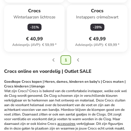
Crocs
Crocs
Winterlaarzen lichtroze
Instappers crème/zwart
-
31
%
-
28
%
€ 40,99
€ 49,99
Adviesprijs (AVP)
:
€ 59,99
*
Adviesprijs (AVP)
:
€ 69,99
*
1
Crocs online en voordelig | Outlet SALE
Goedkope Crocs kopen | Heren, dames, kinderen en baby's | Crocs maten | 
Crocs kinderen | limango
Wat zijn Crocs? Crocs is bekend van de comfortabele instapper, welke ook wel 
de Clog wordt genoemd. De Clog schoenen zijn in verschillende kleuren 
verkrijgbaar en te herkennen aan het ontwerp en materiaal. Deze Crocs sluiten 
aan de voorkant helemaal over de bovenkant van de voet en zijn aan de 
achterkant voorzien van een bandje. Hierdoor blijven de klompen goed om de 
voet zitten. Daarnaast zitten er ook een aantal gaatjes in de Clogs. Dit zorgt 
voor ventilatie en voorkomt dat je voeten te warm worden in de Clog. Maar 
daarnaast zijn er ook kleine Crocs 
accessoires
 verkrijgbaar. Dit zijn figuurtjes 
die in deze gaten te plaatsen zijn en waarmee je jouw Crocs echt uniek maakt. 