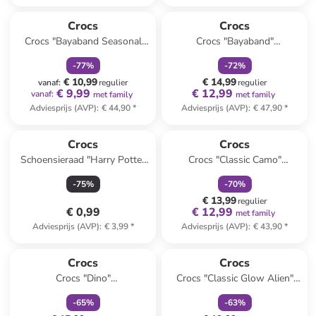
family
korting
family
korting
Crocs
Crocs
Crocs "Bayaband Seasonal
Crocs "Bayaband"
Printed" grijs/zwart/rood
grijs/citroengroen
-
77
%
-
72
%
€ 10,99
€ 14,99
vanaf
:
regulier
regulier
€ 9,99
€ 12,99
vanaf
:
met family
met family
Adviesprijs (AVP)
:
€ 44,90
*
Adviesprijs (AVP)
:
€ 47,90
*
family
korting
Crocs
Crocs
Schoensieraad "Harry Potter
Crocs "Classic Camo"
Hufflepuff House" geel/blauw
grijs/zwart
-
75
%
-
70
%
€ 13,99
regulier
€ 0,99
€ 12,99
met family
Adviesprijs (AVP)
:
€ 3,99
*
Adviesprijs (AVP)
:
€ 43,90
*
family
korting
family
korting
Crocs
Crocs
Crocs "Dino"
Crocs "Classic Glow Alien"
zwart/meerkleurig
wit/groen
-
65
%
-
63
%