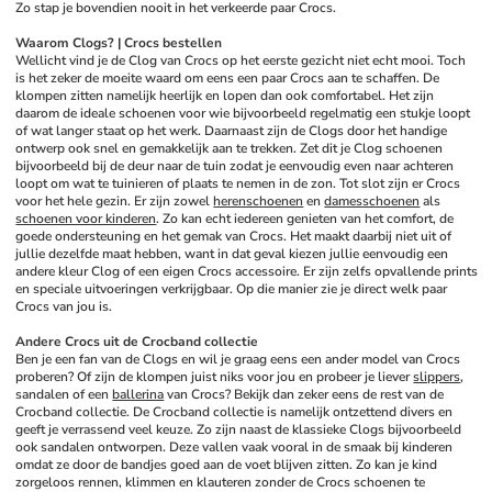
Zo stap je bovendien nooit in het verkeerde paar Crocs.
Waarom Clogs? | Crocs bestellen
Wellicht vind je de Clog van Crocs op het eerste gezicht niet echt mooi. Toch 
is het zeker de moeite waard om eens een paar Crocs aan te schaffen. De 
klompen zitten namelijk heerlijk en lopen dan ook comfortabel. Het zijn 
daarom de ideale schoenen voor wie bijvoorbeeld regelmatig een stukje loopt 
of wat langer staat op het werk. Daarnaast zijn de Clogs door het handige 
ontwerp ook snel en gemakkelijk aan te trekken. Zet dit je Clog schoenen 
bijvoorbeeld bij de deur naar de tuin zodat je eenvoudig even naar achteren 
loopt om wat te tuinieren of plaats te nemen in de zon. Tot slot zijn er Crocs 
voor het hele gezin. Er zijn zowel 
herenschoenen
 en 
damesschoenen
 als 
schoenen voor kinderen
. Zo kan echt iedereen genieten van het comfort, de 
goede ondersteuning en het gemak van Crocs. Het maakt daarbij niet uit of 
jullie dezelfde maat hebben, want in dat geval kiezen jullie eenvoudig een 
andere kleur Clog of een eigen Crocs accessoire. Er zijn zelfs opvallende prints 
en speciale uitvoeringen verkrijgbaar. Op die manier zie je direct welk paar 
Crocs van jou is.
Andere Crocs uit de Crocband collectie
Ben je een fan van de Clogs en wil je graag eens een ander model van Crocs 
proberen? Of zijn de klompen juist niks voor jou en probeer je liever 
slippers
, 
sandalen of een 
ballerina
 van Crocs? Bekijk dan zeker eens de rest van de 
Crocband collectie. De Crocband collectie is namelijk ontzettend divers en 
geeft je verrassend veel keuze. Zo zijn naast de klassieke Clogs bijvoorbeeld 
ook sandalen ontworpen. Deze vallen vaak vooral in de smaak bij kinderen 
omdat ze door de bandjes goed aan de voet blijven zitten. Zo kan je kind 
zorgeloos rennen, klimmen en klauteren zonder de Crocs schoenen te 