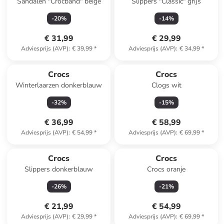
Sandalen "Crocband" beige
Slippers "Classic" grijs
-
20
%
-
14
%
€ 31,99
€ 29,99
Adviesprijs (AVP)
:
€ 39,99
*
Adviesprijs (AVP)
:
€ 34,99
*
Crocs
Crocs
Winterlaarzen donkerblauw
Clogs wit
-
32
%
-
15
%
€ 36,99
€ 58,99
Adviesprijs (AVP)
:
€ 54,99
*
Adviesprijs (AVP)
:
€ 69,99
*
Crocs
Crocs
Slippers donkerblauw
Crocs oranje
-
26
%
-
21
%
€ 21,99
€ 54,99
Adviesprijs (AVP)
:
€ 29,99
*
Adviesprijs (AVP)
:
€ 69,99
*