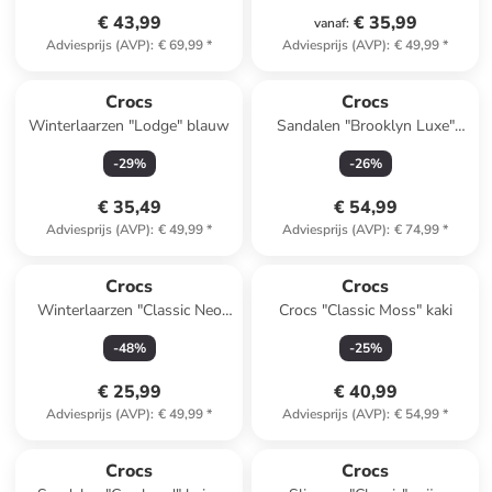
€ 43,99
€ 35,99
vanaf
:
Adviesprijs (AVP)
:
€ 69,99
*
Adviesprijs (AVP)
:
€ 49,99
*
Crocs
Crocs
Winterlaarzen "Lodge" blauw
Sandalen "Brooklyn Luxe"
camel
-
29
%
-
26
%
€ 35,49
€ 54,99
Adviesprijs (AVP)
:
€ 49,99
*
Adviesprijs (AVP)
:
€ 74,99
*
Crocs
Crocs
Winterlaarzen "Classic Neo
Crocs "Classic Moss" kaki
Puff" donkerblauw
-
48
%
-
25
%
€ 25,99
€ 40,99
Adviesprijs (AVP)
:
€ 49,99
*
Adviesprijs (AVP)
:
€ 54,99
*
Crocs
Crocs