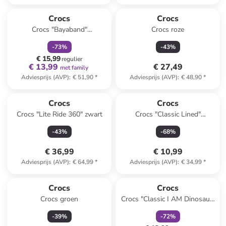
family
korting
Crocs
Crocs
Crocs "Bayaband"
Crocs roze
zwart/lichtblauw
-
73
%
-
43
%
€ 15,99
regulier
€ 13,99
€ 27,49
met family
Adviesprijs (AVP)
:
€ 51,90
*
Adviesprijs (AVP)
:
€ 48,90
*
Crocs
Crocs
Crocs "Lite Ride 360" zwart
Crocs "Classic Lined"
donkerblauw
-
43
%
-
68
%
€ 36,99
€ 10,99
Adviesprijs (AVP)
:
€ 64,99
*
Adviesprijs (AVP)
:
€ 34,99
*
family
korting
Crocs
Crocs
Crocs groen
Crocs "Classic I AM Dinosaur"
groen
-
39
%
-
72
%