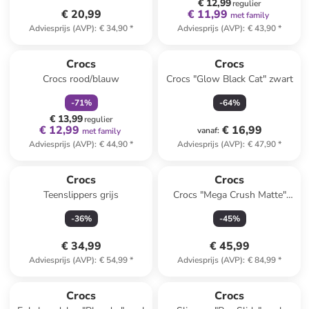
€ 12,99
regulier
€ 20,99
€ 11,99
met family
Adviesprijs (AVP)
:
€ 34,90
*
Adviesprijs (AVP)
:
€ 43,90
*
family
korting
Crocs
Crocs
Crocs rood/blauw
Crocs "Glow Black Cat" zwart
-
71
%
-
64
%
€ 13,99
regulier
€ 12,99
€ 16,99
vanaf
:
met family
Adviesprijs (AVP)
:
€ 44,90
*
Adviesprijs (AVP)
:
€ 47,90
*
Crocs
Crocs
Teenslippers grijs
Crocs "Mega Crush Matte"
beige
-
36
%
-
45
%
€ 34,99
€ 45,99
Adviesprijs (AVP)
:
€ 54,99
*
Adviesprijs (AVP)
:
€ 84,99
*
family
korting
Crocs
Crocs