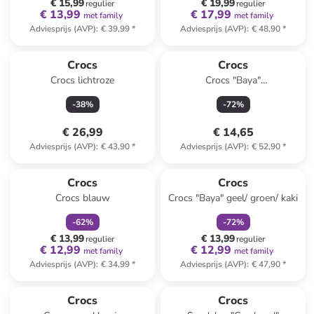
€ 15,99
€ 19,99
regulier
regulier
€ 13,99
€ 17,99
met family
met family
Adviesprijs (AVP)
:
€ 39,99
*
Adviesprijs (AVP)
:
€ 48,90
*
Crocs
Crocs
Crocs lichtroze
Crocs "Baya"
zwart/blauw/paars
-
38
%
-
72
%
€ 26,99
€ 14,65
Adviesprijs (AVP)
:
€ 43,90
*
Adviesprijs (AVP)
:
€ 52,90
*
family
korting
family
korting
Crocs
Crocs
Crocs blauw
Crocs "Baya" geel/ groen/ kaki
-
62
%
-
72
%
€ 13,99
€ 13,99
regulier
regulier
€ 12,99
€ 12,99
met family
met family
Adviesprijs (AVP)
:
€ 34,99
*
Adviesprijs (AVP)
:
€ 47,90
*
family
korting
family
korting
Reeds in een ander winkelwagentje
Crocs
Crocs