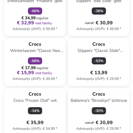
Enkelsandalen "Phaedra" geel
Slippers "Bae Slide" geel
-
66
%
-
38
%
€ 34,99
regulier
€ 32,99
€ 30,99
vanaf
:
met family
Adviesprijs (AVP)
:
€ 99,90
*
Adviesprijs (AVP)
:
€ 49,99
*
family
korting
Crocs
Crocs
Winterlaarzen "Classic Neo
Slippers "Classic Slide"
Puff" roze
donkerblauw
-
68
%
-
53
%
€ 17,99
regulier
€ 15,99
€ 13,99
met family
Adviesprijs (AVP)
:
€ 49,99
*
Adviesprijs (AVP)
:
€ 29,99
*
Crocs
Crocs
Crocs "Frozen Olaf" wit
Ballerina's "Brooklyn" lichtroze
-
34
%
-
30
%
€ 35,99
€ 20,99
vanaf
:
Adviesprijs (AVP)
:
€ 54,99
*
Adviesprijs (AVP)
:
€ 29,99
*