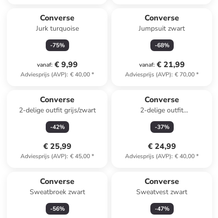
Converse
Converse
Jurk turquoise
Jumpsuit zwart
-
75
%
-
68
%
€ 9,99
€ 21,99
vanaf
:
vanaf
:
Adviesprijs (AVP)
:
€ 40,00
*
Adviesprijs (AVP)
:
€ 70,00
*
Converse
Converse
2-delige outfit grijs/zwart
2-delige outfit
groen/donkerblauw
-
42
%
-
37
%
€ 25,99
€ 24,99
Adviesprijs (AVP)
:
€ 45,00
*
Adviesprijs (AVP)
:
€ 40,00
*
Converse
Converse
Sweatbroek zwart
Sweatvest zwart
-
56
%
-
47
%