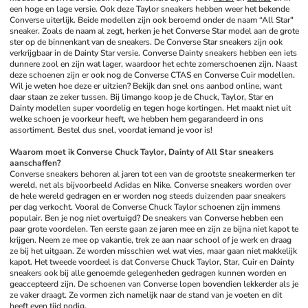
een hoge en lage versie. Ook deze Taylor sneakers hebben weer het bekende 
Converse uiterlijk. Beide modellen zijn ook beroemd onder de naam “All Star" 
sneaker. Zoals de naam al zegt, herken je het Converse Star model aan de grote 
ster op de binnenkant van de sneakers. De Converse Star sneakers zijn ook 
verkrijgbaar in de Dainty Star versie. Converse Dainty sneakers hebben een iets 
dunnere zool en zijn wat lager, waardoor het echte zomerschoenen zijn. Naast 
deze schoenen zijn er ook nog de Converse CTAS en Converse Cuir modellen. 
Wil je weten hoe deze er uitzien? Bekijk dan snel ons aanbod online, want 
daar staan ze zeker tussen. Bij limango koop je de Chuck, Taylor, Star en 
Dainty modellen super voordelig en tegen hoge kortingen. Het maakt niet uit 
welke schoen je voorkeur heeft, we hebben hem gegarandeerd in ons 
assortiment. Bestel dus snel, voordat iemand je voor is!
Waarom moet ik Converse Chuck Taylor, Dainty of All Star sneakers 
aanschaffen?
Converse sneakers behoren al jaren tot een van de grootste sneakermerken ter 
wereld, net als bijvoorbeeld Adidas en Nike. Converse sneakers worden over 
de hele wereld gedragen en er worden nog steeds duizenden paar sneakers 
per dag verkocht. Vooral de Converse Chuck Taylor schoenen zijn immens 
populair. Ben je nog niet overtuigd? De sneakers van Converse hebben een 
paar grote voordelen. Ten eerste gaan ze jaren mee en zijn ze bijna niet kapot te 
krijgen. Neem ze mee op vakantie, trek ze aan naar school of je werk en draag 
ze bij het uitgaan. Ze worden misschien wel wat vies, maar gaan niet makkelijk 
kapot. Het tweede voordeel is dat Converse Chuck Taylor, Star, Cuir en Dainty 
sneakers ook bij alle genoemde gelegenheden gedragen kunnen worden en 
geaccepteerd zijn. De schoenen van Converse lopen bovendien lekkerder als je 
ze vaker draagt. Ze vormen zich namelijk naar de stand van je voeten en dit 
heeft even tijd nodig. 