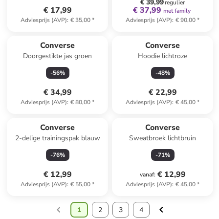
€ 39,99
regulier
€ 17,99
€ 37,99
met family
Adviesprijs (AVP)
:
€ 35,00
*
Adviesprijs (AVP)
:
€ 90,00
*
Converse
Converse
Doorgestikte jas groen
Hoodie lichtroze
-
56
%
-
48
%
€ 34,99
€ 22,99
Adviesprijs (AVP)
:
€ 80,00
*
Adviesprijs (AVP)
:
€ 45,00
*
Converse
Converse
2-delige trainingspak blauw
Sweatbroek lichtbruin
-
76
%
-
71
%
€ 12,99
€ 12,99
vanaf
:
Adviesprijs (AVP)
:
€ 55,00
*
Adviesprijs (AVP)
:
€ 45,00
*
1
2
3
4