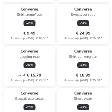
Converse
Converse
Shirt crème/roze
Sweatvest rood
-
40
%
-
54
%
€ 9,49
€ 24,99
Adviesprijs (AVP)
:
€ 16,00
*
Adviesprijs (AVP)
:
€ 55,00
*
Converse
Converse
Legging roze
Shirt donkergroen
-
37
%
-
24
%
€ 15,70
€ 18,99
vanaf
:
Adviesprijs (AVP)
:
€ 25,00
*
Adviesprijs (AVP)
:
€ 25,00
*
Converse
Converse
Badpak paars/roze
Short zwart
-
20
%
-
42
%