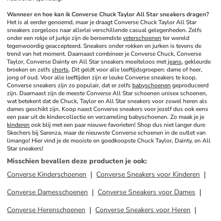
Wanneer en hoe kan ik Converse Chuck Taylor All Star sneakers dragen?
Het is al eerder genoemd, maar je draagt Converse Chuck Taylor All Star 
sneakers zorgeloos naar allerlei verschillende casual gelegenheden. Zelfs 
onder een rokje of jurkje zijn de beroemdste 
veterschoenen
 ter wereld 
tegenwoordig geaccepteerd. Sneakers onder rokken en jurken is tevens de 
trend van het moment. Daarnaast combineer je Converse Chuck, Converse 
Taylor, Converse Dainty en All Star sneakers moeiteloos met 
jeans
, gekleurde 
broeken en zelfs 
shorts
. Dit geldt voor alle leeftijdsgroepen: dame of heer, 
jong of oud. Voor alle leeftijden zijn er leuke Converse sneakers te koop. 
Converse sneakers zijn zo populair, dat er zelfs 
babyschoenen
 geproduceerd 
zijn. Daarnaast zijn de meeste Converse All Star schoenen unisex schoenen, 
wat betekent dat de Chuck, Taylor en All Star sneakers voor zowel heren als 
dames geschikt zijn. Koop naast Converse sneakers voor jezelf dus ook eens 
een paar uit de kindercollectie en verzameling babyschoenen. Zo maak je je 
kinderen
 ook blij met een paar nieuwe favorieten! Shop dus niet langer dure 
Skechers bij Sarenza, maar de nieuwste Converse schoenen in de outlet van 
limango! Hier vind je de mooiste en goedkoopste Chuck Taylor, Dainty, en All 
Star sneakers!
Misschien bevallen deze producten je ook
:
Converse Kinderschoenen
Converse Sneakers voor Kinderen
Converse Damesschoenen
Converse Sneakers voor Dames
Converse Herenschoenen
Converse Sneakers voor Heren