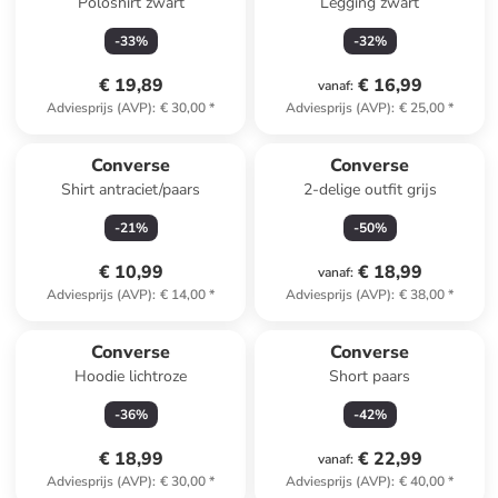
Poloshirt zwart
Legging zwart
-
33
%
-
32
%
€ 19,89
€ 16,99
vanaf
:
Adviesprijs (AVP)
:
€ 30,00
*
Adviesprijs (AVP)
:
€ 25,00
*
Converse
Converse
Shirt antraciet/paars
2-delige outfit grijs
-
21
%
-
50
%
€ 10,99
€ 18,99
vanaf
:
Adviesprijs (AVP)
:
€ 14,00
*
Adviesprijs (AVP)
:
€ 38,00
*
Converse
Converse
Hoodie lichtroze
Short paars
-
36
%
-
42
%
€ 18,99
€ 22,99
vanaf
:
Adviesprijs (AVP)
:
€ 30,00
*
Adviesprijs (AVP)
:
€ 40,00
*