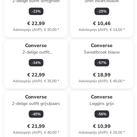
2-delige outfit lichtgroen
Shirt zwart/blauw
-
23
%
-
25
%
€ 22,99
€ 10,46
Adviesprijs (AVP)
:
€ 30,00
*
Adviesprijs (AVP)
:
€ 14,00
*
Converse
Converse
2-delige outfit
Sweatbroek blauw
oranje/donkerblauw
-
34
%
-
57
%
€ 22,99
€ 18,99
Adviesprijs (AVP)
:
€ 35,00
*
Adviesprijs (AVP)
:
€ 45,00
*
Converse
Converse
2-delige outfit grijs/paars
Leggins grijs
-
45
%
-
56
%
€ 21,99
€ 10,99
Adviesprijs (AVP)
:
€ 40,00
*
Adviesprijs (AVP)
:
€ 25,00
*