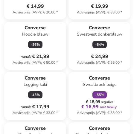
€ 14,99
€ 19,99
Adviesprijs (AVP)
:
€ 20,00
*
Adviesprijs (AVP)
:
€ 38,00
*
Converse
Converse
Hoodie blauw
Sweatvest donkerblauw
-
56
%
-
54
%
€ 21,99
€ 24,99
vanaf
:
Adviesprijs (AVP)
:
€ 50,00
*
Adviesprijs (AVP)
:
€ 55,00
*
family
korting
Converse
Converse
Legging kaki
Sweatbroek beige
-
45
%
-
55
%
€ 18,99
regulier
€ 17,99
€ 16,99
vanaf
:
met family
Adviesprijs (AVP)
:
€ 33,00
*
Adviesprijs (AVP)
:
€ 38,00
*
Converse
Converse