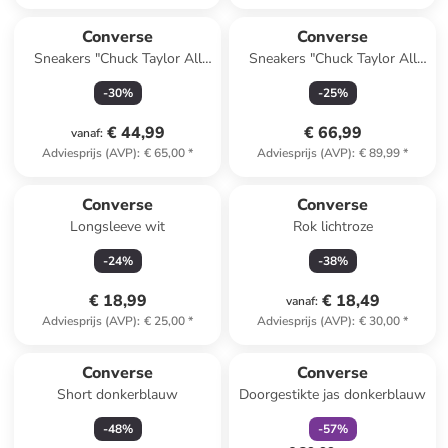
Converse
Converse
Sneakers "Chuck Taylor All
Sneakers "Chuck Taylor All
Star" rood
Star Move Hi" roze
-
30
%
-
25
%
€ 44,99
€ 66,99
vanaf
:
Adviesprijs (AVP)
:
€ 65,00
*
Adviesprijs (AVP)
:
€ 89,99
*
Converse
Converse
Longsleeve wit
Rok lichtroze
-
24
%
-
38
%
€ 18,99
€ 18,49
vanaf
:
Adviesprijs (AVP)
:
€ 25,00
*
Adviesprijs (AVP)
:
€ 30,00
*
family
korting
Converse
Converse
Short donkerblauw
Doorgestikte jas donkerblauw
-
48
%
-
57
%