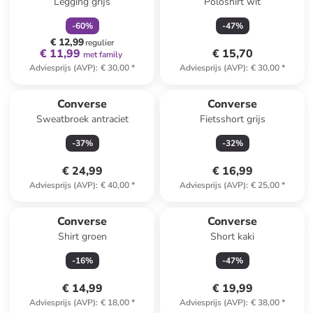
Legging grijs
Poloshirt wit
-
60
%
-
47
%
€ 12,99
regulier
€ 11,99
€ 15,70
met family
Adviesprijs (AVP)
:
€ 30,00
*
Adviesprijs (AVP)
:
€ 30,00
*
Converse
Converse
Sweatbroek antraciet
Fietsshort grijs
-
37
%
-
32
%
€ 24,99
€ 16,99
Adviesprijs (AVP)
:
€ 40,00
*
Adviesprijs (AVP)
:
€ 25,00
*
Converse
Converse
Shirt groen
Short kaki
-
16
%
-
47
%
€ 14,99
€ 19,99
Adviesprijs (AVP)
:
€ 18,00
*
Adviesprijs (AVP)
:
€ 38,00
*