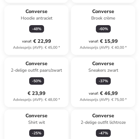
Converse
Converse
Hoodie antraciet
Broek crème
-
48
%
-
60
%
€ 22,99
€ 15,99
vanaf
:
vanaf
:
Adviesprijs (AVP)
:
€ 45,00
*
Adviesprijs (AVP)
:
€ 40,00
*
Converse
Converse
2-delige outfit paars/zwart
Sneakers zwart
-
50
%
-
37
%
€ 23,99
€ 46,99
vanaf
:
Adviesprijs (AVP)
:
€ 48,00
*
Adviesprijs (AVP)
:
€ 75,00
*
Converse
Converse
Shirt wit
2-delige outfit lichtroze
-
25
%
-
47
%