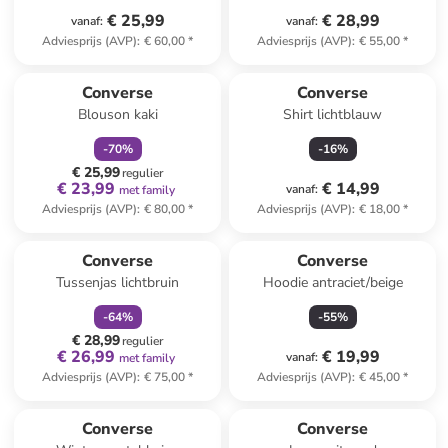
€ 25,99
€ 28,99
vanaf
:
vanaf
:
Adviesprijs (AVP)
:
€ 60,00
*
Adviesprijs (AVP)
:
€ 55,00
*
family
korting
Converse
Converse
Blouson kaki
Shirt lichtblauw
-
70
%
-
16
%
€ 25,99
regulier
€ 23,99
€ 14,99
vanaf
:
met family
Adviesprijs (AVP)
:
€ 80,00
*
Adviesprijs (AVP)
:
€ 18,00
*
family
korting
Converse
Converse
Tussenjas lichtbruin
Hoodie antraciet/beige
-
64
%
-
55
%
€ 28,99
regulier
€ 26,99
€ 19,99
vanaf
:
met family
Adviesprijs (AVP)
:
€ 75,00
*
Adviesprijs (AVP)
:
€ 45,00
*
Converse
Converse