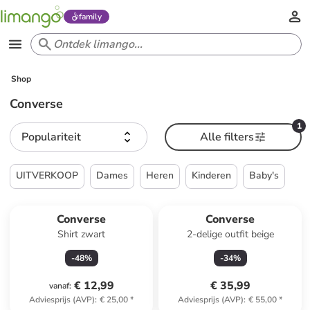
family
Shop
Converse
1
Populariteit
Alle filters
UITVERKOOP
Dames
Heren
Kinderen
Baby's
Converse
Converse
Shirt zwart
2-delige outfit beige
-
48
%
-
34
%
€ 12,99
€ 35,99
vanaf
:
Adviesprijs (AVP)
:
€ 25,00
*
Adviesprijs (AVP)
:
€ 55,00
*