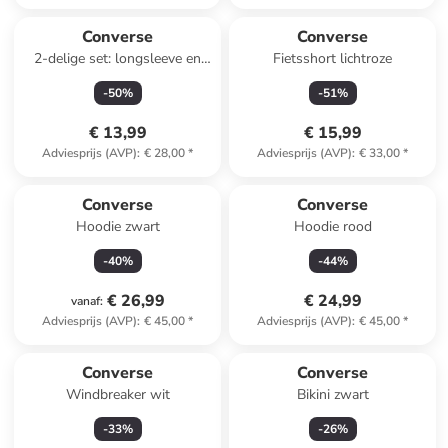
Converse
Converse
2-delige set: longsleeve en
Fietsshort lichtroze
haarelastiek grijs/blauw
-
50
%
-
51
%
€ 13,99
€ 15,99
Adviesprijs (AVP)
:
€ 28,00
*
Adviesprijs (AVP)
:
€ 33,00
*
Converse
Converse
Hoodie zwart
Hoodie rood
-
40
%
-
44
%
€ 26,99
€ 24,99
vanaf
:
Adviesprijs (AVP)
:
€ 45,00
*
Adviesprijs (AVP)
:
€ 45,00
*
Converse
Converse
Windbreaker wit
Bikini zwart
-
33
%
-
26
%