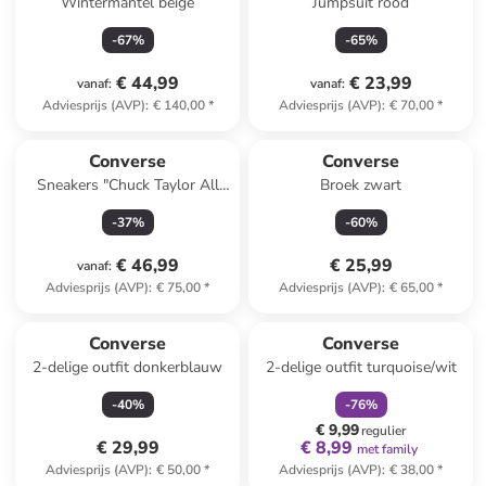
Wintermantel beige
Jumpsuit rood
-
67
%
-
65
%
€ 44,99
€ 23,99
vanaf
:
vanaf
:
Adviesprijs (AVP)
:
€ 140,00
*
Adviesprijs (AVP)
:
€ 70,00
*
Converse
Converse
Sneakers "Chuck Taylor All
Broek zwart
Star" zwart
-
37
%
-
60
%
€ 46,99
€ 25,99
vanaf
:
Adviesprijs (AVP)
:
€ 75,00
*
Adviesprijs (AVP)
:
€ 65,00
*
family
korting
Converse
Converse
2-delige outfit donkerblauw
2-delige outfit turquoise/wit
-
40
%
-
76
%
€ 9,99
regulier
€ 29,99
€ 8,99
met family
Adviesprijs (AVP)
:
€ 50,00
*
Adviesprijs (AVP)
:
€ 38,00
*