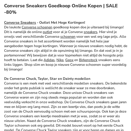
Converse Sneakers Goedkoop Online Kopen | SALE
-80%
Converse Sneakers
 - Outlet Met Hoge Kortingen!
De leukste 
Converse schoenen
 goedkoop kopen doe je uiteraard bij limango! 
Dit is namelijk de online 
outlet
 voor al je Converse 
sneakers
. Hier vind je 
onwijs veel verschillende Converse 
schoenen
 voor een wel erg lage prijs. Alle 
Converse sneakers in het assortiment worden namelijk het hele jaar 
aangeboden tegen hoge kortingen. Wanneer je nieuwe sneakers nodig hebt, de 
Converse sneakers zijn altijd in de opruiming bij limango. En dat voel je in je 
portemonnee! Wij bewijzen dat je voor topmerken niet altijd de hoogste prijs 
hoeft te betalen. Laat die 
Adidas
, 
Nike
, 
Geox
 en 
Birkenstock
 sneakers eens 
links liggen. Shop slim en koop je nieuwe Converse schoenen super voordelig 
bij limango!
De Converse Chuck, Taylor, Star en Dainty modellen
Converse is een merk met veel verschillende modellen sneakers. De bekendste 
onder het grote publiek is wellicht de sneaker waar ze mee doorbraken, 
namelijk de Converse Chuck sneaker. Deze unisex Chuck sneakers van 
Converse waren en zijn nog steeds mega populair en worden dan ook 
veelvuldig verkocht in onze webshop. De Converse Chuck sneakers gaan jaren 
mee en blijven erg lang mooi. Zijn ze een keertje vies, dan poets je de witte 
zool van de Chuck eenvoudig schoon met een schuursponsje. Ook kan je deze 
Converse sneakers een keertje meedraaien met je was, zodat ze er weer als 
nieuw uitzien. Naast de Converse Chuck sneakers, zijn de Converse Chuck 
Taylor schoenen ook erg gewild. Dit model bouwt voort op het eerste Chuck 
model. De Converse Chuck Taylor sneakers zijn er voor 
heren
 en 
dames
 en in 