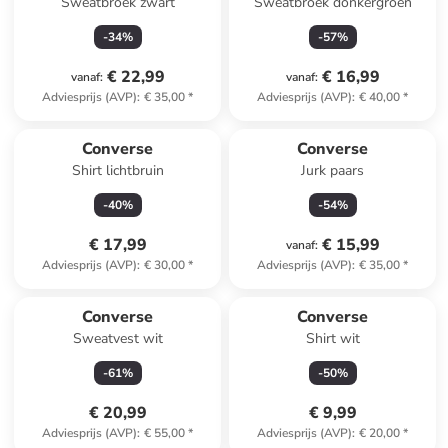
Sweatbroek zwart
Sweatbroek donkergroen
-
34
%
-
57
%
€ 22,99
€ 16,99
vanaf
:
vanaf
:
Adviesprijs (AVP)
:
€ 35,00
*
Adviesprijs (AVP)
:
€ 40,00
*
Converse
Converse
Shirt lichtbruin
Jurk paars
-
40
%
-
54
%
€ 17,99
€ 15,99
vanaf
:
Adviesprijs (AVP)
:
€ 30,00
*
Adviesprijs (AVP)
:
€ 35,00
*
Converse
Converse
Sweatvest wit
Shirt wit
-
61
%
-
50
%
€ 20,99
€ 9,99
Adviesprijs (AVP)
:
€ 55,00
*
Adviesprijs (AVP)
:
€ 20,00
*