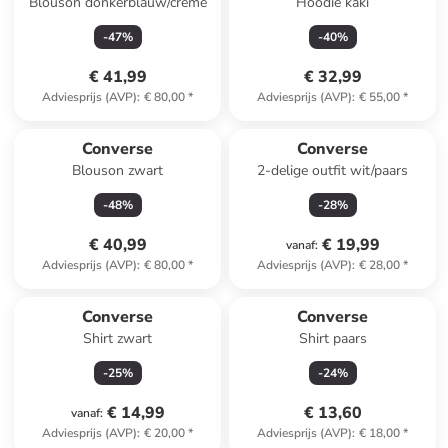
Blouson donkerblauw/crème
Hoodie kaki
-
47
%
-
40
%
€ 41,99
€ 32,99
Adviesprijs (AVP)
:
€ 80,00
*
Adviesprijs (AVP)
:
€ 55,00
*
Converse
Converse
Blouson zwart
2-delige outfit wit/paars
-
48
%
-
28
%
€ 40,99
€ 19,99
vanaf
:
Adviesprijs (AVP)
:
€ 80,00
*
Adviesprijs (AVP)
:
€ 28,00
*
Converse
Converse
Shirt zwart
Shirt paars
-
25
%
-
24
%
€ 14,99
€ 13,60
vanaf
:
Adviesprijs (AVP)
:
€ 20,00
*
Adviesprijs (AVP)
:
€ 18,00
*