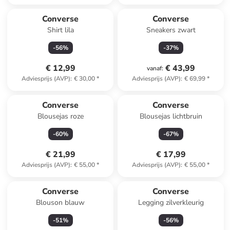
Converse
Converse
Shirt lila
Sneakers zwart
-
56
%
-
37
%
€ 12,99
€ 43,99
vanaf
:
Adviesprijs (AVP)
:
€ 30,00
*
Adviesprijs (AVP)
:
€ 69,99
*
Converse
Converse
Blousejas roze
Blousejas lichtbruin
-
60
%
-
67
%
€ 21,99
€ 17,99
Adviesprijs (AVP)
:
€ 55,00
*
Adviesprijs (AVP)
:
€ 55,00
*
Converse
Converse
Blouson blauw
Legging zilverkleurig
-
51
%
-
56
%