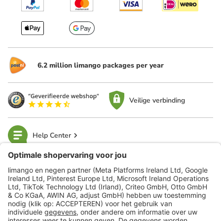
6.2 million limango packages per year
Veilige verbinding
Help Center
limango
Veilig winkelen
Klantenservice