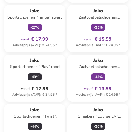
family
exclusief
family
exclusief
Jako
Jako
Sportschoenen "Timba" zwart
Zaalvoetbalschoenen
"Winger" groen
-
27
%
-
35
%
€ 17,99
€ 15,99
vanaf
:
vanaf
:
Adviesprijs (AVP)
:
€ 24,95
*
Adviesprijs (AVP)
:
€ 24,95
*
family
exclusief
Jako
Jako
Sportschoenen "Play" rood
Zaalvoetbalschoenen
"Winger" zwart
-
48
%
-
43
%
€ 17,99
€ 13,99
vanaf
:
vanaf
:
Adviesprijs (AVP)
:
€ 34,95
*
Adviesprijs (AVP)
:
€ 24,95
*
Jako
Jako
Sportschoenen "Twist"
Sneakers "Course EV"
grijs/groen
roze/zwart
-
44
%
-
36
%