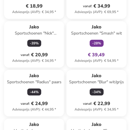
€ 18,99
€ 34,99
vanaf
:
Adviesprijs (AVP)
:
€ 34,95
*
Adviesprijs (AVP)
:
€ 69,95
*
family
exclusief
Jako
Jako
Sportschoenen "Nick"
Sportschoenen "Smash" wit
wit/lichtblauw
-
39
%
-
28
%
€ 20,99
€ 39,49
vanaf
:
Adviesprijs (AVP)
:
€ 34,95
*
Adviesprijs (AVP)
:
€ 54,95
*
Jako
Jako
Sportschoenen "Radius" paars
Sportschoenen "Blur" wit/grijs
-
44
%
-
34
%
€ 24,99
€ 22,99
vanaf
:
vanaf
:
Adviesprijs (AVP)
:
€ 44,95
*
Adviesprijs (AVP)
:
€ 34,95
*
Jako
Jako