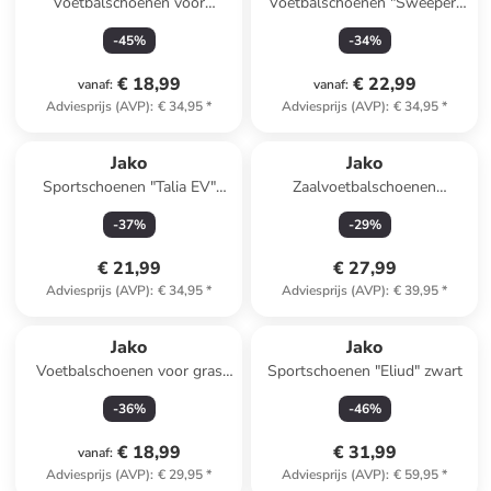
Voetbalschoenen voor
Voetbalschoenen "Sweeper"
(kunst)gras "Twist"
blauw
-
45
%
-
34
%
zwart/groen
€ 18,99
€ 22,99
vanaf
:
vanaf
:
Adviesprijs (AVP)
:
€ 34,95
*
Adviesprijs (AVP)
:
€ 34,95
*
Jako
Jako
Sportschoenen "Talia EV"
Zaalvoetbalschoenen
blauw/roze
"Stepover" blauw
-
37
%
-
29
%
€ 21,99
€ 27,99
Adviesprijs (AVP)
:
€ 34,95
*
Adviesprijs (AVP)
:
€ 39,95
*
Jako
Jako
Voetbalschoenen voor gras
Sportschoenen "Eliud" zwart
"Signature" groen
-
36
%
-
46
%
€ 18,99
€ 31,99
vanaf
:
Adviesprijs (AVP)
:
€ 29,95
*
Adviesprijs (AVP)
:
€ 59,95
*