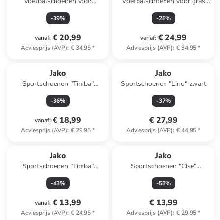
Voetbalschoenen voor
Voetbalschoenen voor gras
(kunst)gras "Skill" turquoise
"Vini" lichtblauw
-
39
%
-
28
%
€ 20,99
€ 24,99
vanaf
:
vanaf
:
Adviesprijs (AVP)
:
€ 34,95
*
Adviesprijs (AVP)
:
€ 34,95
*
Jako
Jako
Sportschoenen "Timba"
Sportschoenen "Lino" zwart
lichtroze
-
36
%
-
37
%
€ 18,99
€ 27,99
vanaf
:
Adviesprijs (AVP)
:
€ 29,95
*
Adviesprijs (AVP)
:
€ 44,95
*
Jako
Jako
Sportschoenen "Timba"
Sportschoenen "Cise"
donkerblauw
lichtblauw
-
43
%
-
53
%
€ 13,99
€ 13,99
vanaf
:
Adviesprijs (AVP)
:
€ 24,95
*
Adviesprijs (AVP)
:
€ 29,95
*