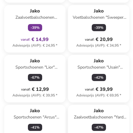
family
exclusief
Jako
Jako
Zaalvoetbalschoenen
Voetbalschoenen "Sweeper"
"Winger" geel
goudkleurig
-
39
%
-
39
%
€ 14,99
€ 20,99
vanaf
:
vanaf
:
Adviesprijs (AVP)
:
€ 24,95
*
Adviesprijs (AVP)
:
€ 34,95
*
Jako
Jako
Sportschoenen "Lior"
Sportschoenen "Usain"
donkerblauw
blauw/geel
-
67
%
-
42
%
€ 12,99
€ 39,99
vanaf
:
vanaf
:
Adviesprijs (AVP)
:
€ 39,95
*
Adviesprijs (AVP)
:
€ 69,95
*
Jako
Jako
Sportschoenen "Arcus"
Zaalvoetbalschoenen "Yard
wit/grijs
Pro" zwart
-
41
%
-
47
%