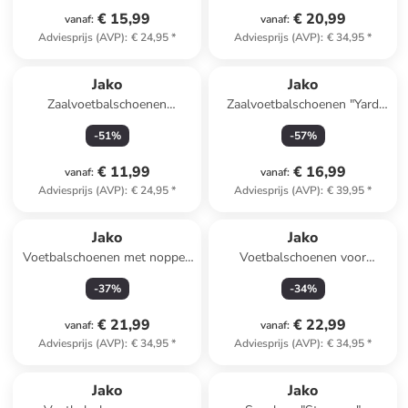
€ 15,99
€ 20,99
vanaf
:
vanaf
:
Adviesprijs (AVP)
:
€ 24,95
*
Adviesprijs (AVP)
:
€ 34,95
*
Jako
Jako
Zaalvoetbalschoenen
Zaalvoetbalschoenen "Yard
"Winger" donkerblauw
Pro" wit
-
51
%
-
57
%
€ 11,99
€ 16,99
vanaf
:
vanaf
:
Adviesprijs (AVP)
:
€ 24,95
*
Adviesprijs (AVP)
:
€ 39,95
*
Jako
Jako
Voetbalschoenen met noppen
Voetbalschoenen voor
zwart/groen
(kunst)gras "Twist"
-
37
%
-
34
%
blauw/geel
€ 21,99
€ 22,99
vanaf
:
vanaf
:
Adviesprijs (AVP)
:
€ 34,95
*
Adviesprijs (AVP)
:
€ 34,95
*
Jako
Jako