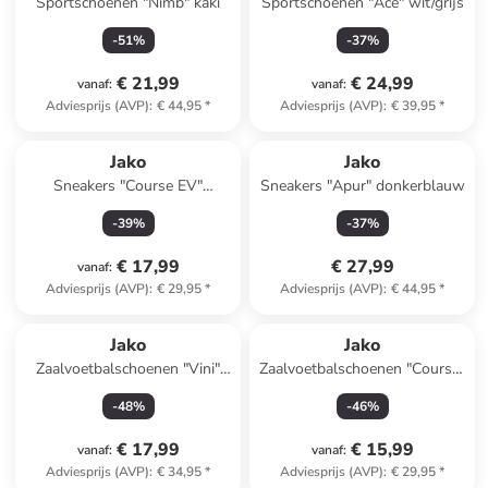
Sportschoenen "Nimb" kaki
Sportschoenen "Ace" wit/grijs
-
51
%
-
37
%
€ 21,99
€ 24,99
vanaf
:
vanaf
:
Adviesprijs (AVP)
:
€ 44,95
*
Adviesprijs (AVP)
:
€ 39,95
*
Jako
Jako
Sneakers "Course EV"
Sneakers "Apur" donkerblauw
zilverkleurig/goudkleurig
-
39
%
-
37
%
€ 17,99
€ 27,99
vanaf
:
Adviesprijs (AVP)
:
€ 29,95
*
Adviesprijs (AVP)
:
€ 44,95
*
Jako
Jako
Zaalvoetbalschoenen "Vini"
Zaalvoetbalschoenen "Course"
geel
groen/zwart
-
48
%
-
46
%
€ 17,99
€ 15,99
vanaf
:
vanaf
:
Adviesprijs (AVP)
:
€ 34,95
*
Adviesprijs (AVP)
:
€ 29,95
*