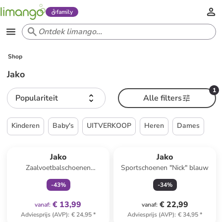
family
Shop
Jako
1
Populariteit
Alle filters
Kinderen
Baby's
UITVERKOOP
Heren
Dames
family
exclusief
Jako
Jako
Zaalvoetbalschoenen
Sportschoenen "Nick" blauw
"Winger" rood
-
43
%
-
34
%
€ 13,99
€ 22,99
vanaf
:
vanaf
:
Adviesprijs (AVP)
:
€ 24,95
*
Adviesprijs (AVP)
:
€ 34,95
*