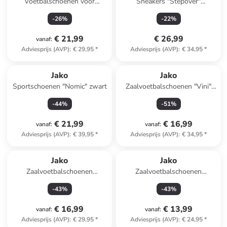
Voetbalschoenen voor
Sneakers "Stepover"
hardcourt "Signature"
wit/groen
-
26
%
-
22
%
zwart/wit
€ 21,99
€ 26,99
vanaf
:
Adviesprijs (AVP)
:
€ 29,95
*
Adviesprijs (AVP)
:
€ 34,95
*
Jako
Jako
Sportschoenen "Nomic" zwart
Zaalvoetbalschoenen "Vini"
paars/zwart
-
44
%
-
51
%
€ 21,99
€ 16,99
vanaf
:
vanaf
:
Adviesprijs (AVP)
:
€ 39,95
*
Adviesprijs (AVP)
:
€ 34,95
*
Jako
Jako
Zaalvoetbalschoenen
Zaalvoetbalschoenen
"Finesto" roze
"Winger" roze
-
43
%
-
43
%
€ 16,99
€ 13,99
vanaf
:
vanaf
:
Adviesprijs (AVP)
:
€ 29,95
*
Adviesprijs (AVP)
:
€ 24,95
*