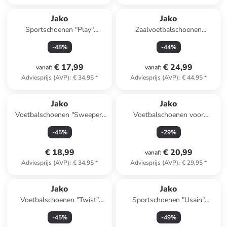
Jako
Jako
Sportschoenen "Play"
Zaalvoetbalschoenen
lichtroze
"Stepover" zwart
-
48
%
-
44
%
€ 17,99
€ 24,99
vanaf
:
vanaf
:
Adviesprijs (AVP)
:
€ 34,95
*
Adviesprijs (AVP)
:
€ 44,95
*
Jako
Jako
Voetbalschoenen "Sweeper"
Voetbalschoenen voor
wit/geel
hardcourt "Signature" zwart
-
45
%
-
29
%
€ 18,99
€ 20,99
vanaf
:
Adviesprijs (AVP)
:
€ 34,95
*
Adviesprijs (AVP)
:
€ 29,95
*
Jako
Jako
Voetbalschoenen "Twist"
Sportschoenen "Usain"
blauw
lichtblauw/lichtroze
-
45
%
-
49
%