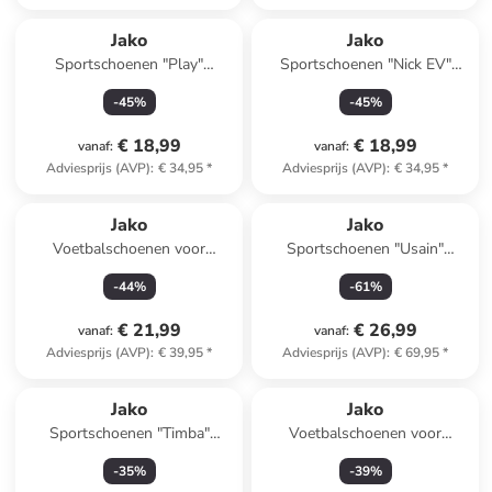
Jako
Jako
Sportschoenen "Play"
Sportschoenen "Nick EV"
donkerblauw
zwart/grijs
-
45
%
-
45
%
€ 18,99
€ 18,99
vanaf
:
vanaf
:
Adviesprijs (AVP)
:
€ 34,95
*
Adviesprijs (AVP)
:
€ 34,95
*
Jako
Jako
Voetbalschoenen voor
Sportschoenen "Usain"
(kunst)gras "Twist" geel/rood
grijs/zwart
-
44
%
-
61
%
€ 21,99
€ 26,99
vanaf
:
vanaf
:
Adviesprijs (AVP)
:
€ 39,95
*
Adviesprijs (AVP)
:
€ 69,95
*
Jako
Jako
Sportschoenen "Timba"
Voetbalschoenen voor
donkerblauw
hardcourt "Skill" blauw/groen
-
35
%
-
39
%