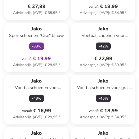
€ 27,99
€ 18,99
vanaf
:
Adviesprijs (AVP)
:
€ 39,95
*
Adviesprijs (AVP)
:
€ 34,95
*
family
exclusief
Jako
Jako
Sportschoenen "Cise" blauw
Voetbalschoenen voor
(kunst)gras "Skill" blauw
-
33
%
-
42
%
€ 19,99
€ 22,99
vanaf
:
Adviesprijs (AVP)
:
€ 29,95
*
Adviesprijs (AVP)
:
€ 39,95
*
Jako
Jako
Voetbalschoenen voor
Voetbalschoenen voor gras
hardcourt "Signature"
"Vini" wit/rood
-
43
%
-
45
%
neongroen
€ 16,99
€ 18,99
vanaf
:
vanaf
:
Adviesprijs (AVP)
:
€ 29,95
*
Adviesprijs (AVP)
:
€ 34,95
*
Jako
Jako