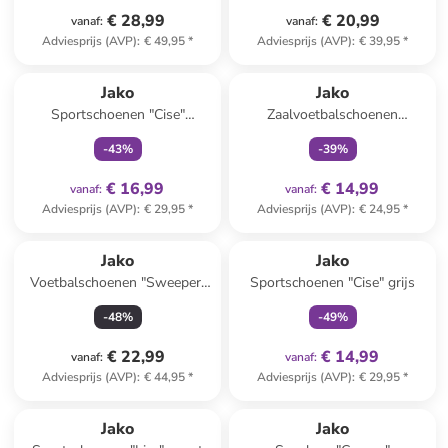
€ 28,99
€ 20,99
vanaf
:
vanaf
:
Adviesprijs (AVP)
:
€ 49,95
*
Adviesprijs (AVP)
:
€ 39,95
*
family
exclusief
family
exclusief
Jako
Jako
Sportschoenen "Cise"
Zaalvoetbalschoenen
donkerblauw/geel
"Winger" oranje
-
43
%
-
39
%
€ 16,99
€ 14,99
vanaf
:
vanaf
:
Adviesprijs (AVP)
:
€ 29,95
*
Adviesprijs (AVP)
:
€ 24,95
*
family
exclusief
Jako
Jako
Voetbalschoenen "Sweeper"
Sportschoenen "Cise" grijs
turquoise/groen
-
48
%
-
49
%
€ 22,99
€ 14,99
vanaf
:
vanaf
:
Adviesprijs (AVP)
:
€ 44,95
*
Adviesprijs (AVP)
:
€ 29,95
*
Jako
Jako