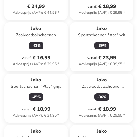
€ 24,99
€ 18,99
vanaf
:
Adviesprijs (AVP)
:
€ 44,95
*
Adviesprijs (AVP)
:
€ 29,95
*
Jako
Jako
Zaalvoetbalschoenen
Sportschoenen "Ace" wit
"Finesto" geel
-
43
%
-
39
%
€ 16,99
€ 23,99
vanaf
:
vanaf
:
Adviesprijs (AVP)
:
€ 29,95
*
Adviesprijs (AVP)
:
€ 39,95
*
Jako
Jako
Sportschoenen "Play" grijs
Zaalvoetbalschoenen
"Finesto" donkerblauw
-
45
%
-
36
%
€ 18,99
€ 18,99
vanaf
:
vanaf
:
Adviesprijs (AVP)
:
€ 34,95
*
Adviesprijs (AVP)
:
€ 29,95
*
Jako
Jako