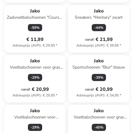
Jako
Jako
Zaalvoetbalschoenen "Course"
Sneakers "Mentary" zwart
blauw/geel
-
59
%
-
44
%
€ 11,99
€ 21,99
vanaf
:
Adviesprijs (AVP)
:
€ 29,95
*
Adviesprijs (AVP)
:
€ 39,95
*
Jako
Jako
Voetbalschoenen voor gras
Sportschoenen "Blur" blauw
"Signature" zwart
-
29
%
-
39
%
€ 20,99
€ 20,99
vanaf
:
vanaf
:
Adviesprijs (AVP)
:
€ 29,95
*
Adviesprijs (AVP)
:
€ 34,95
*
Jako
Jako
Voetbalschoenen voor
Voetbalschoenen voor gras
(kunst)gras "Twist"
"Vini" geel
-
29
%
-
45
%
blauw/geel