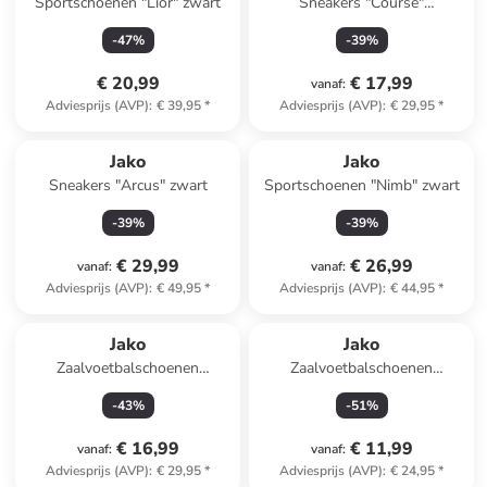
Sportschoenen "Lior" zwart
Sneakers "Course"
roze/donkerblauw
-
47
%
-
39
%
€ 20,99
€ 17,99
vanaf
:
Adviesprijs (AVP)
:
€ 39,95
*
Adviesprijs (AVP)
:
€ 29,95
*
Jako
Jako
Sneakers "Arcus" zwart
Sportschoenen "Nimb" zwart
-
39
%
-
39
%
€ 29,99
€ 26,99
vanaf
:
vanaf
:
Adviesprijs (AVP)
:
€ 49,95
*
Adviesprijs (AVP)
:
€ 44,95
*
Jako
Jako
Zaalvoetbalschoenen
Zaalvoetbalschoenen
"Finesto" zwart
"Winger" donkerblauw
-
43
%
-
51
%
€ 16,99
€ 11,99
vanaf
:
vanaf
:
Adviesprijs (AVP)
:
€ 29,95
*
Adviesprijs (AVP)
:
€ 24,95
*