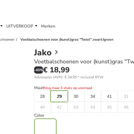
UITVERKOOP
Merken
sschoenen
Voetbalschoenen voor (kunst)gras "Twist" zwart/groen
Jako
Voetbalschoenen voor (kunst)gras "Tw
€ 18,99
-
45
%
Adviesprijs (AVP)
:
€ 34,95
*
inclusief BTW
Maat
Nog maar 3 stuks op voorraad
28
29
30
34
41
31
40
42
43
44
45
46
Color