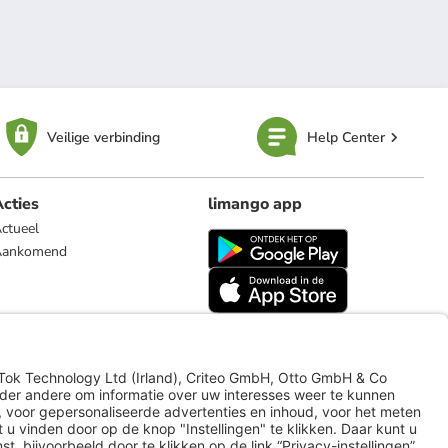
Veilige verbinding
Help Center
cties
limango app
ctueel
Aankomend
limango.de
limango.pl