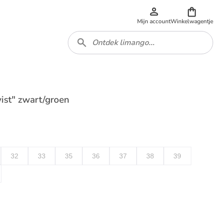
Mijn account
Winkelwagentje
ist" zwart/groen
32
33
35
36
37
38
39