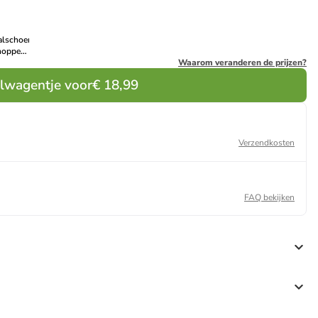
alschoenen
noppen
wist"
Waarom veranderen de prijzen?
zilverkleurig
elwagentje voor
€ 18,99
Verzendkosten
FAQ bekijken