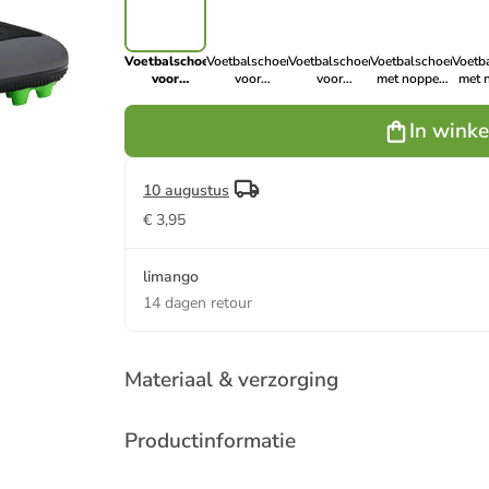
Voetbalschoenen
Voetbalschoenen
Voetbalschoenen
Voetbalschoenen
Voetb
voor
voor
voor
met noppen
met 
(kunst)gras
(kunst)gras
(kunst)gras
"Twist"
"T
"Twist"
"Twist"
"Twist"
grijs/oranje
blauw/
In wink
zwart/groen
blauw/geel
geel/rood
10 augustus
€ 3,95
limango
14 dagen retour
Materiaal & verzorging
Productinformatie