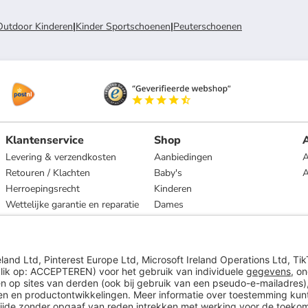
Outdoor Kinderen
|
Kinder Sportschoenen
|
Peuterschoenen
Klantenservice
Shop
A
Levering & verzendkosten
Aanbiedingen
A
Retouren / Klachten
Baby's
Herroepingsrecht
Kinderen
Wettelijke garantie en reparatie
Dames
Heren
Wonen
Merken