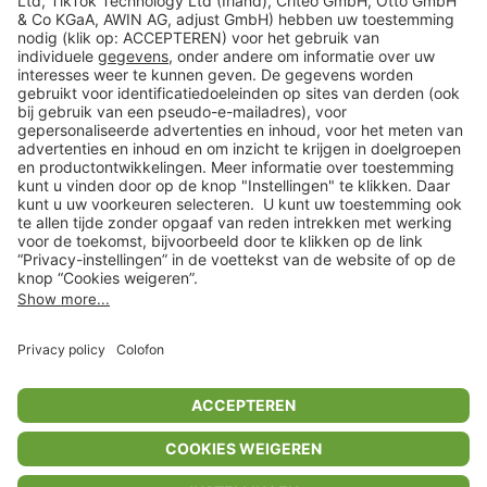
Veilig winkelen
Klantenservice
Shop
Acties
limango.de
limango.pl
In winkelwagentje voor
€ 39,99
* Op basis van de adviesprijs van de fabrikant
** Alle prijsopgaven zijn inclusief belasting en exclusief verzendkosten