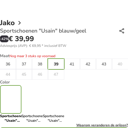
Jako
Sportschoenen "Usain" blauw/geel
€ 39,99
-
42
%
Adviesprijs (AVP)
:
€ 69,95
*
inclusief BTW
Maat
Nog maar 3 stuks op voorraad
36
37
38
39
41
42
43
40
44
45
46
47
Color
Sportschoenen
Sportschoenen
Sportschoenen
"Usain"
"Usain"
"Usain"
blauw/geel
grijs/zwart
lichtblauw/lichtroze
Waarom veranderen de prijzen?