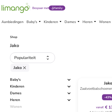
Bespaar met
family
Aanbiedingen
Baby's
Kinderen
Dames
Heren
Wonen
Shop
Jako
Populariteit
Jako
family
ex
Baby's
Jak
Kinderen
Zaalvoetbalschoene
Dames
-
43
%
Heren
Wonen
€ 1
vanaf
: