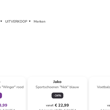
UITVERKOOP
Merken
clusief
o
Jako
n "Winger" rood
Sportschoenen "Nick" blauw
Voetbal
-
34
%
3,99
€ 22,99
vanaf
:
va