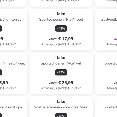
)
:
€ 29,95
*
Adviesprijs (AVP)
:
€ 24,95
*
Adviesp
o
Jako
st" grijs/groen
Sportschoenen "Play" rood
Zaalvoet
-
48
%
99
€ 17,99
vanaf
:
va
)
:
€ 44,95
*
Adviesprijs (AVP)
:
€ 34,95
*
Adviesp
o
Jako
 "Finesto" geel
Sportschoenen "Ace" wit
Sportsc
-
39
%
6,99
€ 23,99
vanaf
:
va
)
:
€ 29,95
*
Adviesprijs (AVP)
:
€ 39,95
*
Adviesp
o
Jako
or (kunst)gras
Voetbalschoenen voor gras "Vini"
Sportsc
quoise
lichtblauw
-
28
%