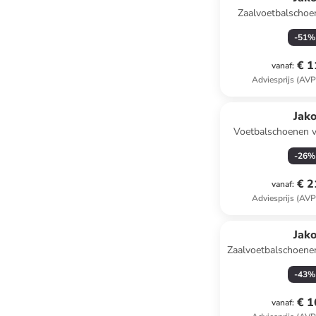
Zaalvoetbalschoe
donkerb
-
51
%
€ 1
vanaf
:
Adviesprijs (AVP
Jak
Voetbalschoenen v
"Signature" 
-
26
%
€ 2
vanaf
:
Adviesprijs (AVP
Jak
Zaalvoetbalschoenen
-
43
%
€ 1
vanaf
: