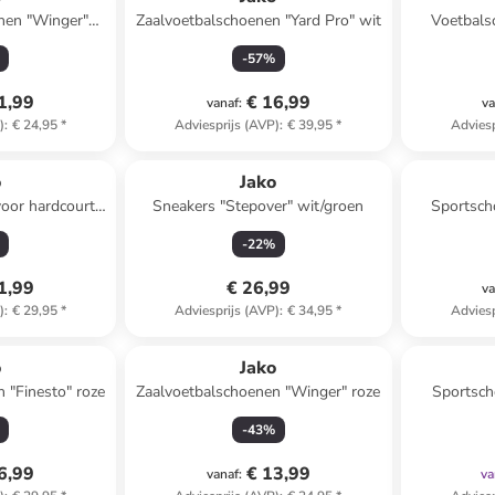
nen "Winger"
Zaalvoetbalschoenen "Yard Pro" wit
Voetbals
lauw
-
57
%
1,99
€ 16,99
vanaf
:
va
)
:
€ 24,95
*
Adviesprijs (AVP)
:
€ 39,95
*
Adviesp
o
Jako
oor hardcourt
Sneakers "Stepover" wit/groen
Sportsch
zwart/wit
-
22
%
1,99
€ 26,99
va
)
:
€ 29,95
*
Adviesprijs (AVP)
:
€ 34,95
*
Adviesp
o
Jako
 "Finesto" roze
Zaalvoetbalschoenen "Winger" roze
Sportsch
-
43
%
6,99
€ 13,99
vanaf
:
va