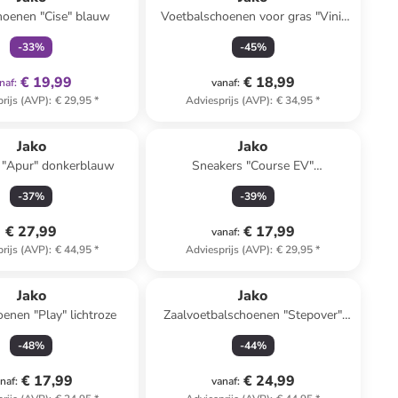
hoenen "Cise" blauw
Voetbalschoenen voor gras "Vini"
wit/rood
-
33
%
-
45
%
€ 19,99
€ 18,99
naf
:
vanaf
:
rijs (AVP)
:
€ 29,95
*
Adviesprijs (AVP)
:
€ 34,95
*
Jako
Jako
 "Apur" donkerblauw
Sneakers "Course EV"
zilverkleurig/goudkleurig
-
37
%
-
39
%
€ 27,99
€ 17,99
vanaf
:
rijs (AVP)
:
€ 44,95
*
Adviesprijs (AVP)
:
€ 29,95
*
Jako
Jako
enen "Play" lichtroze
Zaalvoetbalschoenen "Stepover"
zwart
-
48
%
-
44
%
€ 17,99
€ 24,99
naf
:
vanaf
: