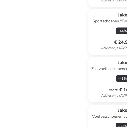
Adviesprijs (AVP
Jak
Sportschoenen "Twi
-
44
%
€ 24,
Adviesprijs (AVP
Jak
Zaalvoetbalschoenen
-
43
%
€ 1
vanaf
:
Adviesprijs (AVP
Jak
Voetbalschoenen vo
"Skill" tur
-
39
%