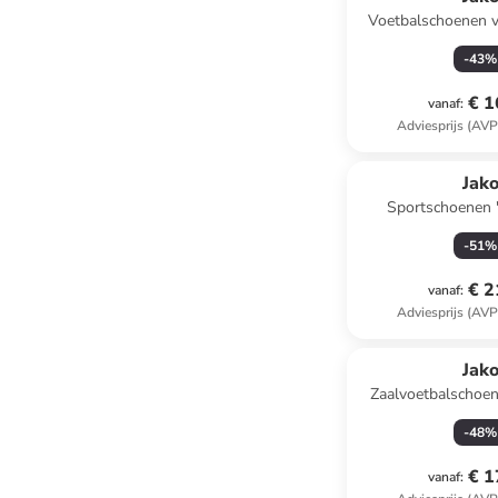
Voetbalschoenen v
"Signature" 
-
43
%
€ 1
vanaf
:
Adviesprijs (AVP
Jak
Sportschoenen 
-
51
%
€ 2
vanaf
:
Adviesprijs (AVP
Jak
Zaalvoetbalschoen
-
48
%
€ 1
vanaf
: