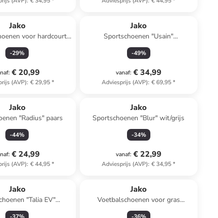
rijs (AVP)
:
€ 34,95
*
Adviesprijs (AVP)
:
€ 44,95
*
Jako
Jako
hoenen voor hardcourt
Sportschoenen "Usain"
ignature" zwart
lichtblauw/lichtroze
-
29
%
-
49
%
€ 20,99
€ 34,99
naf
:
vanaf
:
rijs (AVP)
:
€ 29,95
*
Adviesprijs (AVP)
:
€ 69,95
*
Jako
Jako
oenen "Radius" paars
Sportschoenen "Blur" wit/grijs
-
44
%
-
34
%
€ 24,99
€ 22,99
naf
:
vanaf
:
rijs (AVP)
:
€ 44,95
*
Adviesprijs (AVP)
:
€ 34,95
*
Jako
Jako
choenen "Talia EV"
Voetbalschoenen voor gras
blauw/roze
"Signature" groen
-
37
%
-
36
%