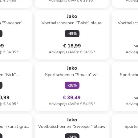
)
:
€ 34,95
*
Adviesprijs (AVP)
:
€ 29,95
*
Adviesp
o
Jako
n "Sweeper"
Voetbalschoenen "Twist" blauw
Voetbalsc
el
"S
-
45
%
99
€ 18,99
va
)
:
€ 34,95
*
Adviesprijs (AVP)
:
€ 34,95
*
Adviesp
family
exclusief
o
Jako
n "Nick"
Sportschoenen "Smash" wit
Sportsch
blauw
-
28
%
0,99
€ 39,49
va
)
:
€ 34,95
*
Adviesprijs (AVP)
:
€ 54,95
*
Adviesp
o
Jako
or (kunst)gras
Voetbalschoenen "Sweeper" blauw
Sports
rt/groen
-
34
%