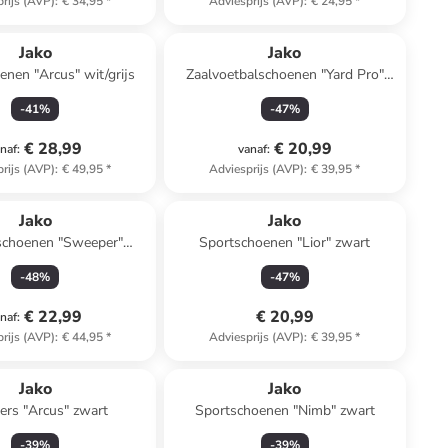
rijs (AVP)
:
€ 34,95
*
Adviesprijs (AVP)
:
€ 24,95
*
Jako
Jako
nen "Arcus" wit/grijs
Zaalvoetbalschoenen "Yard Pro"
zwart
-
41
%
-
47
%
€ 28,99
€ 20,99
naf
:
vanaf
:
rijs (AVP)
:
€ 49,95
*
Adviesprijs (AVP)
:
€ 39,95
*
Jako
Jako
schoenen "Sweeper"
Sportschoenen "Lior" zwart
rquoise/groen
-
48
%
-
47
%
€ 22,99
€ 20,99
naf
:
rijs (AVP)
:
€ 44,95
*
Adviesprijs (AVP)
:
€ 39,95
*
Jako
Jako
ers "Arcus" zwart
Sportschoenen "Nimb" zwart
-
39
%
-
39
%