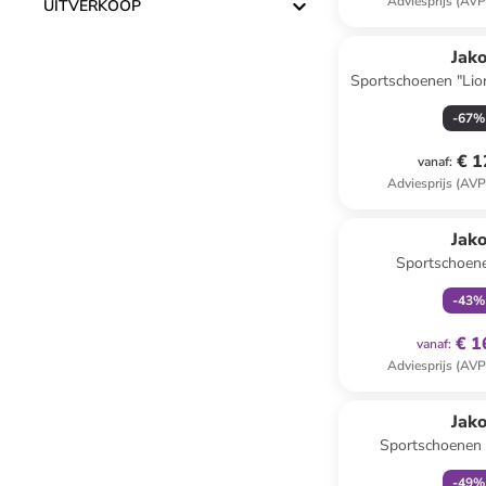
Adviesprijs (AVP
UITVERKOOP
Jak
Sportschoenen "Lio
-
67
%
€ 1
vanaf
:
Adviesprijs (AVP
family
ex
Jak
Sportschoene
donkerblau
-
43
%
€ 1
vanaf
:
Adviesprijs (AVP
family
ex
Jak
Sportschoenen "
-
49
%