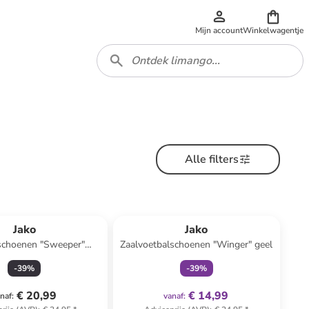
Mijn account
Winkelwagentje
Alle filters
family
exclusief
Jako
Jako
schoenen "Sweeper"
Zaalvoetbalschoenen "Winger" geel
goudkleurig
-
39
%
-
39
%
€ 20,99
€ 14,99
naf
:
vanaf
: