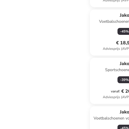
Adviesprijs (AVP
Jak
Voetbalschoene
wit/ge
-
45
%
€ 18,
Adviesprijs (AVP
Jak
Sportschoene
wit/licht
-
39
%
€ 2
vanaf
:
Adviesprijs (AVP
Jak
Voetbalschoenen vo
"Twist" zwa
-
45
%