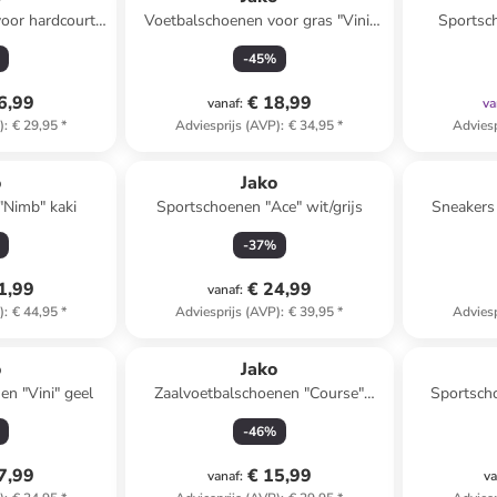
oor hardcourt
Voetbalschoenen voor gras "Vini"
Sportsc
neongroen
geel
-
45
%
6,99
€ 18,99
vanaf
:
va
)
:
€ 29,95
*
Adviesprijs (AVP)
:
€ 34,95
*
Adviesp
o
Jako
"Nimb" kaki
Sportschoenen "Ace" wit/grijs
Sneakers
-
37
%
1,99
€ 24,99
vanaf
:
)
:
€ 44,95
*
Adviesprijs (AVP)
:
€ 39,95
*
Adviesp
o
Jako
en "Vini" geel
Zaalvoetbalschoenen "Course"
Sportscho
groen/zwart
-
46
%
7,99
€ 15,99
vanaf
:
va