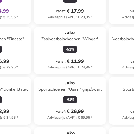
4,99
€ 17,99
vanaf
:
va
)
:
€ 29,95
*
Adviesprijs (AVP)
:
€ 29,95
*
Adviesp
o
Jako
nen "Finesto"
Zaalvoetbalschoenen "Winger"
Voetbalsch
t
donkerblauw
"T
-
51
%
6,99
€ 11,99
vanaf
:
va
)
:
€ 29,95
*
Adviesprijs (AVP)
:
€ 24,95
*
Adviesp
o
Jako
y" donkerblauw
Sportschoenen "Usain" grijs/zwart
Sport
-
61
%
8,99
€ 26,99
vanaf
:
va
)
:
€ 34,95
*
Adviesprijs (AVP)
:
€ 69,95
*
Adviesp
o
Jako