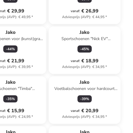
€ 29,99
€ 26,99
naf
:
vanaf
:
rijs (AVP)
:
€ 49,95
*
Adviesprijs (AVP)
:
€ 44,95
*
Jako
Jako
oenen voor (kunst)gras
Sportschoenen "Nick EV"
wist" geel/rood
zwart/grijs
-
44
%
-
45
%
€ 21,99
€ 18,99
naf
:
vanaf
:
rijs (AVP)
:
€ 39,95
*
Adviesprijs (AVP)
:
€ 34,95
*
Jako
Jako
schoenen "Timba"
Voetbalschoenen voor hardcourt
donkerblauw
"Skill" blauw/groen
-
35
%
-
39
%
€ 15,99
€ 20,99
naf
:
vanaf
:
rijs (AVP)
:
€ 24,95
*
Adviesprijs (AVP)
:
€ 34,95
*
Jako
Jako