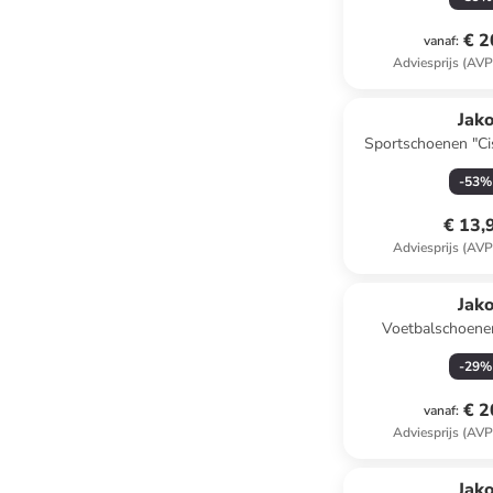
€ 2
vanaf
:
Adviesprijs (AVP
Jak
Sportschoenen "Ci
-
53
%
€ 13,
Adviesprijs (AVP
Jak
Voetbalschoene
"Signature
-
29
%
€ 2
vanaf
:
Adviesprijs (AVP
Jak