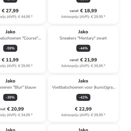
€ 27,99
€ 18,99
vanaf
:
rijs (AVP)
:
€ 44,95
*
Adviesprijs (AVP)
:
€ 29,95
*
Jako
Jako
balschoenen "Course"
Sneakers "Mentary" zwart
blauw/geel
-
59
%
-
44
%
€ 11,99
€ 21,99
vanaf
:
rijs (AVP)
:
€ 29,95
*
Adviesprijs (AVP)
:
€ 39,95
*
Jako
Jako
hoenen "Blur" blauw
Voetbalschoenen voor (kunst)gras
"Skill" blauw
-
39
%
-
42
%
€ 20,99
€ 22,99
naf
:
rijs (AVP)
:
€ 34,95
*
Adviesprijs (AVP)
:
€ 39,95
*
family
exclusief
Jako
Jako