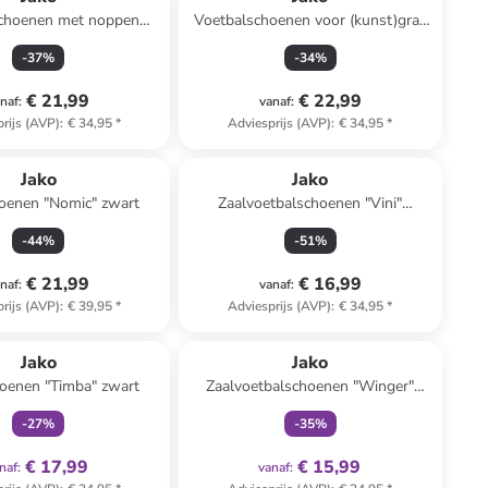
choenen met noppen
Voetbalschoenen voor (kunst)gras
zwart/groen
"Twist" blauw/geel
-
37
%
-
34
%
€ 21,99
€ 22,99
naf
:
vanaf
:
rijs (AVP)
:
€ 34,95
*
Adviesprijs (AVP)
:
€ 34,95
*
Jako
Jako
oenen "Nomic" zwart
Zaalvoetbalschoenen "Vini"
paars/zwart
-
44
%
-
51
%
€ 21,99
€ 16,99
naf
:
vanaf
:
rijs (AVP)
:
€ 39,95
*
Adviesprijs (AVP)
:
€ 34,95
*
family
exclusief
family
exclusief
Jako
Jako
oenen "Timba" zwart
Zaalvoetbalschoenen "Winger"
groen
-
27
%
-
35
%
€ 17,99
€ 15,99
naf
:
vanaf
: