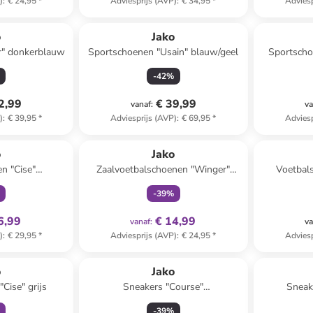
)
:
€ 24,95
*
Adviesprijs (AVP)
:
€ 34,95
*
Adviesp
o
Jako
r" donkerblauw
Sportschoenen "Usain" blauw/geel
Sportschoe
-
42
%
2,99
€ 39,99
vanaf
:
va
)
:
€ 39,95
*
Adviesprijs (AVP)
:
€ 69,95
*
Adviesp
clusief
family
exclusief
o
Jako
n "Cise"
Zaalvoetbalschoenen "Winger"
Voetbal
w/geel
oranje
tu
-
39
%
6,99
€ 14,99
vanaf
:
va
)
:
€ 29,95
*
Adviesprijs (AVP)
:
€ 24,95
*
Adviesp
clusief
o
Jako
Cise" grijs
Sneakers "Course"
Sneak
roze/donkerblauw
-
39
%