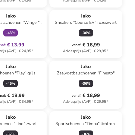
rijs (AVP)
:
€ 24,95
*
Adviesprijs (AVP)
:
€ 24,95
*
family
exclusief
Jako
Jako
balschoenen "Winger"
Sneakers "Course EV" roze/zwart
zwart
-
43
%
-
36
%
€ 13,99
€ 18,99
naf
:
vanaf
:
rijs (AVP)
:
€ 24,95
*
Adviesprijs (AVP)
:
€ 29,95
*
Jako
Jako
hoenen "Play" grijs
Zaalvoetbalschoenen "Finesto"
donkerblauw
-
45
%
-
36
%
€ 18,99
€ 18,99
naf
:
vanaf
:
rijs (AVP)
:
€ 34,95
*
Adviesprijs (AVP)
:
€ 29,95
*
Jako
Jako
hoenen "Lino" zwart
Sportschoenen "Timba" lichtroze
-
37
%
-
36
%