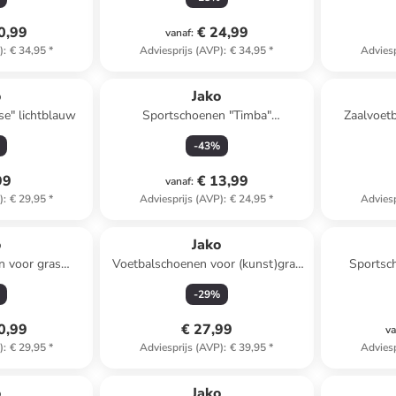
0,99
€ 24,99
vanaf
:
)
:
€ 34,95
*
Adviesprijs (AVP)
:
€ 34,95
*
Adviesp
o
Jako
se" lichtblauw
Sportschoenen "Timba"
Zaalvoet
donkerblauw
-
43
%
99
€ 13,99
vanaf
:
)
:
€ 29,95
*
Adviesprijs (AVP)
:
€ 24,95
*
Adviesp
o
Jako
n voor gras
Voetbalschoenen voor (kunst)gras
Sportsc
" zwart
"Twist" blauw/geel
-
29
%
0,99
€ 27,99
va
)
:
€ 29,95
*
Adviesprijs (AVP)
:
€ 39,95
*
Adviesp
o
Jako