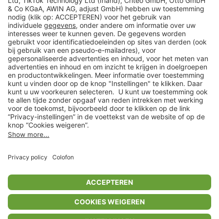
Veilig winkelen
Klantenservice
Shop
Acties
limango.de
limango.pl
In winkelwagentje voor
€ 23,99
* Op basis van de adviesprijs van de fabrikant
** Alle prijsopgaven zijn inclusief belasting en exclusief verzendkosten