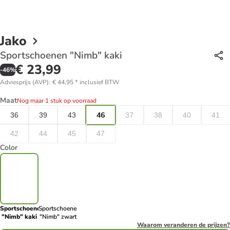
Jako
Sportschoenen "Nimb" kaki
€ 23,99
-
46
%
Adviesprijs (AVP)
:
€ 44,95
*
inclusief BTW
Maat
Nog maar 1 stuk op voorraad
36
39
43
46
37
38
40
41
42
44
45
47
Color
Sportschoenen
Sportschoenen
"Nimb" kaki
"Nimb" zwart
Waarom veranderen de prijzen?