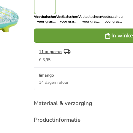
Voetbalschoenen
Voetbalschoenen
Voetbalschoenen
Voetbalschoenen
voor gras
voor gras
voor gras
voor gras
"Vini"
"Vini" geel
"Vini"
"Vini"
lichtblauw
wit/rood
zwart/roze
In wink
11 augustus
€ 3,95
limango
14 dagen retour
Materiaal & verzorging
Productinformatie