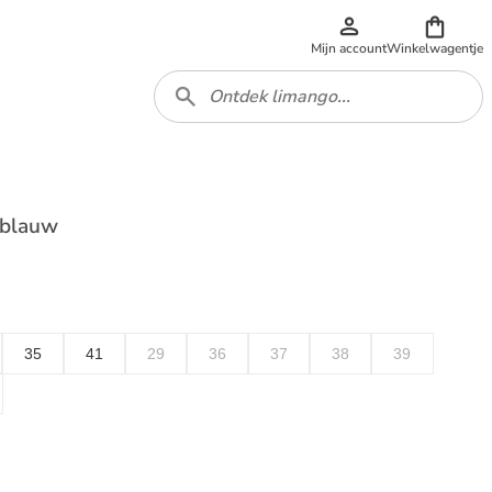
Mijn account
Winkelwagentje
tblauw
35
41
29
36
37
38
39