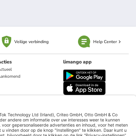
Veilige verbinding
Help Center
cties
limango app
ctueel
Aankomend
limango.de
limango.pl