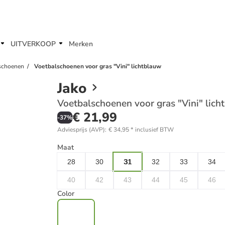
UITVERKOOP
Merken
sschoenen
Voetbalschoenen voor gras "Vini" lichtblauw
Jako
Voetbalschoenen voor gras "Vini" lich
€ 21,99
-
37
%
Adviesprijs (AVP)
:
€ 34,95
*
inclusief BTW
Maat
28
30
31
32
33
34
40
42
43
44
45
46
Color