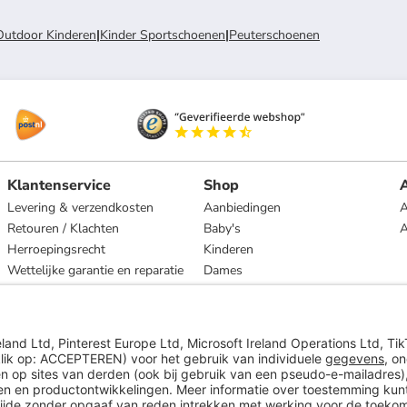
Outdoor Kinderen
|
Kinder Sportschoenen
|
Peuterschoenen
Klantenservice
Shop
A
Levering & verzendkosten
Aanbiedingen
A
Retouren / Klachten
Baby's
Herroepingsrecht
Kinderen
Wettelijke garantie en reparatie
Dames
Heren
Wonen
Merken