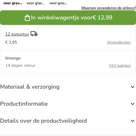
voor gras
voor gras
voor gras
"Signature"
"Signature"
"Signature"
Waarom veranderen de prijzen?
wit
groen
zwart
In winkelwagentje voor
€ 12,99
12 augustus
€ 3,95
Verzendkosten
limango
14 dagen retour
FAQ bekijken
Materiaal & verzorging
Productinformatie
Details over de productveiligheid