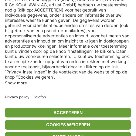
Veilig winkelen
Klantenservice
Shop
Acties
limango.de
limango.pl
In winkelwagentje voor
€ 12,99
* Op basis van de adviesprijs van de fabrikant
** Alle prijsopgaven zijn inclusief belasting en exclusief verzendkosten