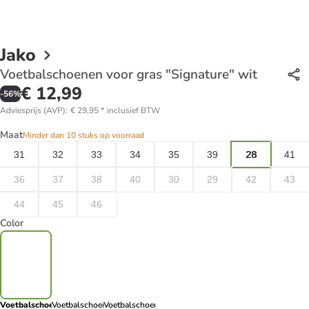
Jako
Voetbalschoenen voor gras "Signature" wit
€ 12,99
-
56
%
Adviesprijs (AVP)
:
€ 29,95
*
inclusief BTW
Maat
Minder dan 10 stuks op voorraad
31
32
33
34
35
39
28
41
36
37
38
40
30
29
42
43
44
45
46
Color
Voetbalschoenen
Voetbalschoenen
Voetbalschoenen