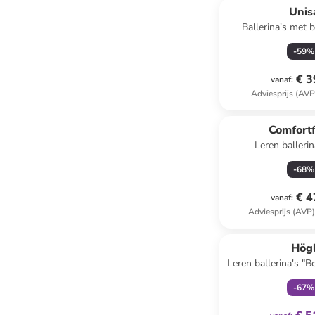
Unis
Ballerina's met 
-
59
%
€ 3
vanaf
:
Adviesprijs (AVP
Comfort
Leren ballerin
-
68
%
€ 4
vanaf
:
Adviesprijs (AVP
family
ex
Hög
Leren ballerina's "B
-
67
%