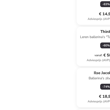
-
83
%
€ 14,
Adviesprijs (AVP
Think
Leren ballerina's "T
-
60
%
€ 5
vanaf
:
Adviesprijs (AVP
Ilse Jac
Ballerina's zil
-
74
%
€ 18,
Adviesprijs (AVP