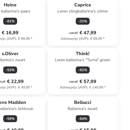
Heine
Caprice
 ballerina's paars
Leren slingballerina's crème
-
81
%
-
31
%
€ 16,99
€ 47,99
vanaf
:
rijs (AVP)
:
€ 89,99
*
Adviesprijs (AVP)
:
€ 69,95
*
s.Oliver
Think!
llerina's zwart
Leren ballerina's "Turna" groen
-
53
%
-
61
%
€ 22,99
€ 57,99
naf
:
vanaf
:
rijs (AVP)
:
€ 49,95
*
Adviesprijs (AVP)
:
€ 149,90
*
eve Madden
Bellucci
allerina's lichtroze
Ballerina's zwart
-
59
%
-
64
%