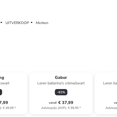
UITVERKOOP
Merken
ing
Gabor
 zwart
Leren ballerina's crème/zwart
Leren ba
-
61
%
7,99
€ 37,99
vanaf
:
va
)
:
€ 49,99
*
Adviesprijs (AVP)
:
€ 99,95
*
Adviesp