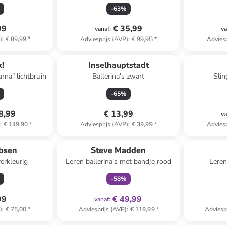
-
63
%
99
€ 35,99
vanaf
:
va
)
:
€ 89,99
*
Adviesprijs (AVP)
:
€ 99,95
*
Adviesp
!
Inselhauptstadt
urna" lichtbruin
Ballerina's zwart
Slin
-
65
%
8,99
€ 13,99
va
)
:
€ 149,90
*
Adviesprijs (AVP)
:
€ 39,99
*
Adviesp
family
exclusief
obsen
Steve Madden
verkleurig
Leren ballerina's met bandje rood
Leren
-
58
%
99
€ 49,99
vanaf
:
)
:
€ 75,00
*
Adviesprijs (AVP)
:
€ 119,99
*
Adviesp