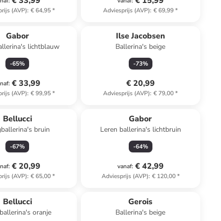
€ 33,99
€ 15,99
naf
:
vanaf
:
rijs (AVP)
:
€ 64,95
*
Adviesprijs (AVP)
:
€ 69,99
*
Gabor
Ilse Jacobsen
llerina's lichtblauw
Ballerina's beige
-
65
%
-
73
%
€ 33,99
€ 20,99
naf
:
rijs (AVP)
:
€ 99,95
*
Adviesprijs (AVP)
:
€ 79,00
*
Bellucci
Gabor
ballerina's bruin
Leren ballerina's lichtbruin
-
67
%
-
64
%
€ 20,99
€ 42,99
naf
:
vanaf
:
rijs (AVP)
:
€ 65,00
*
Adviesprijs (AVP)
:
€ 120,00
*
family
korting
Bellucci
Gerois
ballerina's oranje
Ballerina's beige