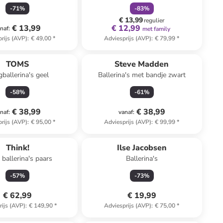
-
71
%
-
83
%
€ 13,99
regulier
€ 13,99
€ 12,99
naf
:
met family
rijs (AVP)
:
€ 49,00
*
Adviesprijs (AVP)
:
€ 79,99
*
TOMS
Steve Madden
gballerina's geel
Ballerina's met bandje zwart
-
58
%
-
61
%
€ 38,99
€ 38,99
naf
:
vanaf
:
rijs (AVP)
:
€ 95,00
*
Adviesprijs (AVP)
:
€ 99,99
*
Think!
Ilse Jacobsen
 ballerina's paars
Ballerina's
-
57
%
-
73
%
€ 62,99
€ 19,99
rijs (AVP)
:
€ 149,90
*
Adviesprijs (AVP)
:
€ 75,00
*