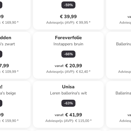
-
59
%
99
€ 39,99
va
)
:
€ 169,90
*
Adviesprijs (AVP)
:
€ 99,95
*
Adviesp
adden
Foreverfolie
a's zwart
Instappers bruin
Ballerin
-
66
%
7,99
€ 20,99
vanaf
:
)
:
€ 109,99
*
Adviesprijs (AVP)
:
€ 62,40
*
Adviesp
!
Unisa
a's beige
Leren ballerina's wit
Ballerin
-
63
%
99
€ 41,99
vanaf
:
va
)
:
€ 159,90
*
Adviesprijs (AVP)
:
€ 115,00
*
Adviesp