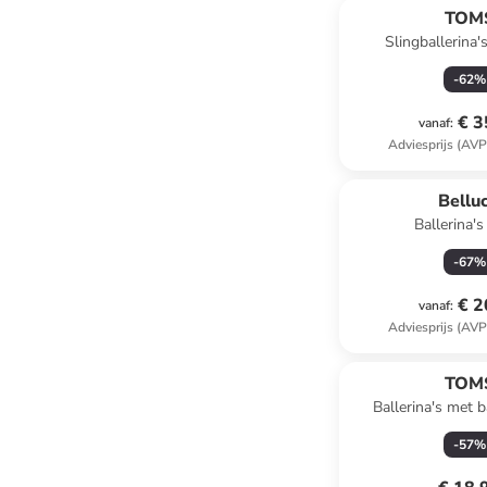
TOM
Slingballerina's
-
62
%
€ 3
vanaf
:
Adviesprijs (AVP
Belluc
Ballerina's
-
67
%
€ 2
vanaf
:
Adviesprijs (AVP
TOM
Ballerina's met 
-
57
%