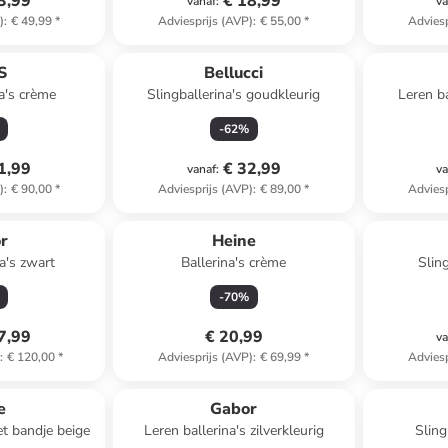
3,99
€ 18,99
vanaf
:
va
)
:
€ 49,99
*
Adviesprijs (AVP)
:
€ 55,00
*
Adviesp
S
Bellucci
a's crème
Slingballerina's goudkleurig
Leren ba
-
62
%
1,99
€ 32,99
vanaf
:
va
)
:
€ 90,00
*
Adviesprijs (AVP)
:
€ 89,00
*
Adviesp
r
Heine
a's zwart
Ballerina's crème
Sling
-
70
%
7,99
€ 20,99
va
)
:
€ 120,00
*
Adviesprijs (AVP)
:
€ 69,99
*
Adviesp
e
Gabor
et bandje beige
Leren ballerina's zilverkleurig
Sling