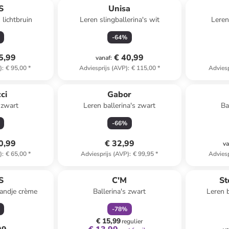
S
Unisa
 lichtbruin
Leren slingballerina's wit
Leren
-
64
%
5,99
€ 40,99
vanaf
:
)
:
€ 95,00
*
Adviesprijs (AVP)
:
€ 115,00
*
Adviesp
ci
Gabor
 zwart
Leren ballerina's zwart
Ba
-
66
%
0,99
€ 32,99
va
)
:
€ 65,00
*
Adviesprijs (AVP)
:
€ 99,95
*
Adviesp
family
korting
S
C'M
St
bandje crème
Ballerina's zwart
Leren b
-
78
%
€ 15,99
regulier