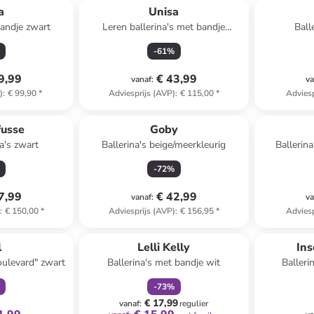
a
Unisa
bandje zwart
Leren ballerina's met bandje
Ball
lichtbruin/bruin
-
61
%
9,99
€ 43,99
vanaf
:
va
)
:
€ 99,90
*
Adviesprijs (AVP)
:
€ 115,00
*
Adviesp
fusse
Goby
a's zwart
Ballerina's beige/meerkleurig
Ballerin
-
72
%
7,99
€ 42,99
vanaf
:
va
)
:
€ 150,00
*
Adviesprijs (AVP)
:
€ 156,95
*
Adviesp
clusief
family
korting
l
Lelli Kelly
Ins
oulevard" zwart
Ballerina's met bandje wit
Balleri
-
73
%
€ 17,99
vanaf
:
regulier