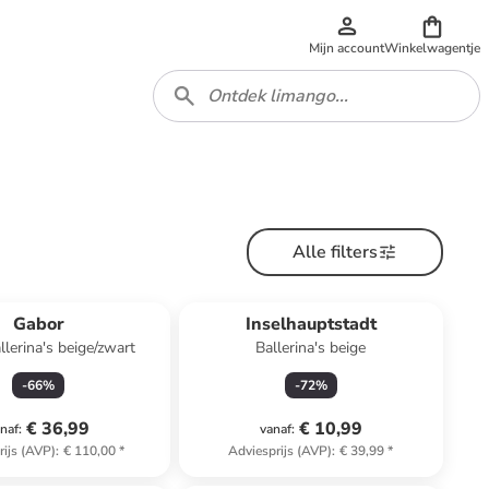
Mijn account
Winkelwagentje
Alle filters
Gabor
Inselhauptstadt
llerina's beige/zwart
Ballerina's beige
-
66
%
-
72
%
€ 36,99
€ 10,99
naf
:
vanaf
:
rijs (AVP)
:
€ 110,00
*
Adviesprijs (AVP)
:
€ 39,99
*
family
exclusief