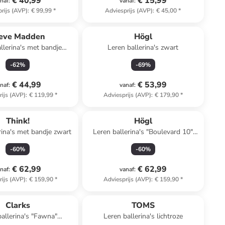
€ 40,99
€ 15,99
naf
:
vanaf
:
rijs (AVP)
:
€ 99,99
*
Adviesprijs (AVP)
:
€ 45,00
*
eve Madden
Högl
llerina's met bandje
Leren ballerina's zwart
lichtroze
-
62
%
-
69
%
€ 44,99
€ 53,99
naf
:
vanaf
:
rijs (AVP)
:
€ 119,99
*
Adviesprijs (AVP)
:
€ 179,90
*
Think!
Högl
rina's met bandje zwart
Leren ballerina's "Boulevard 10"
zwart
-
60
%
-
60
%
€ 62,99
€ 62,99
naf
:
vanaf
:
rijs (AVP)
:
€ 159,90
*
Adviesprijs (AVP)
:
€ 159,90
*
Clarks
TOMS
ballerina's "Fawna"
Leren ballerina's lichtroze