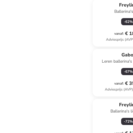
Freyl
Ballerina's
-
62
%
€ 1
vanaf
:
Adviesprijs (AVP
Gabo
Leren ballerina's
-
67
%
€ 3
vanaf
:
Adviesprijs (AVP
Freyl
Ballerina's l
-
72
%