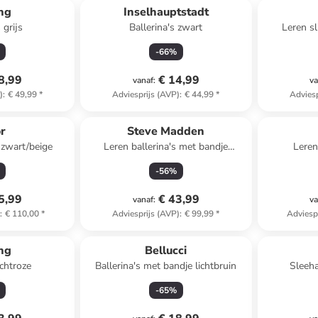
ing
Inselhauptstadt
 grijs
Ballerina's zwart
Leren sl
-
66
%
8,99
€ 14,99
vanaf
:
va
)
:
€ 49,99
*
Adviesprijs (AVP)
:
€ 44,99
*
Adviesp
r
Steve Madden
 zwart/beige
Leren ballerina's met bandje
Leren
lichtbruin
-
56
%
5,99
€ 43,99
vanaf
:
va
)
:
€ 110,00
*
Adviesprijs (AVP)
:
€ 99,99
*
Adviesp
ing
Bellucci
ichtroze
Ballerina's met bandje lichtbruin
Sleeha
-
65
%