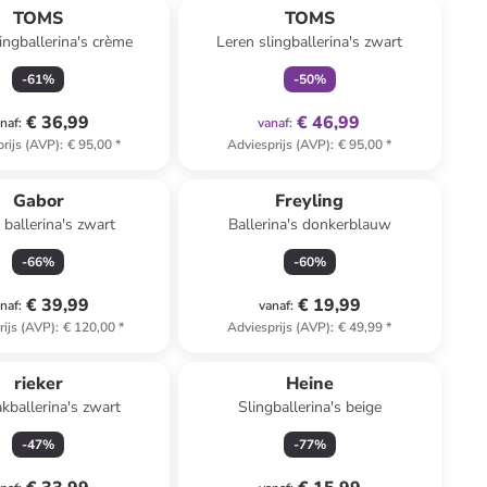
TOMS
TOMS
ingballerina's crème
Leren slingballerina's zwart
-
61
%
-
50
%
€ 36,99
€ 46,99
naf
:
vanaf
:
rijs (AVP)
:
€ 95,00
*
Adviesprijs (AVP)
:
€ 95,00
*
Gabor
Freyling
 ballerina's zwart
Ballerina's donkerblauw
-
66
%
-
60
%
€ 39,99
€ 19,99
naf
:
vanaf
:
rijs (AVP)
:
€ 120,00
*
Adviesprijs (AVP)
:
€ 49,99
*
rieker
Heine
kballerina's zwart
Slingballerina's beige
-
47
%
-
77
%