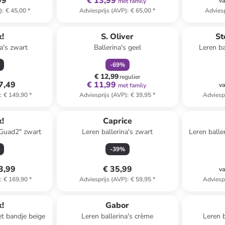
99
€ 13,99
va
met family
)
:
€ 45,00
*
Adviesprijs (AVP)
:
€ 65,00
*
Adviesp
family
korting
!
S. Oliver
St
a's zwart
Ballerina's geel
Leren ba
-
69
%
€ 12,99
regulier
7,49
€ 11,99
va
met family
)
:
€ 149,90
*
Adviesprijs (AVP)
:
€ 39,95
*
Adviesp
!
Caprice
 "Guad2" zwart
Leren ballerina's zwart
Leren balle
-
39
%
3,99
€ 35,99
va
)
:
€ 169,90
*
Adviesprijs (AVP)
:
€ 59,95
*
Adviesp
!
Gabor
et bandje beige
Leren ballerina's crème
Leren 