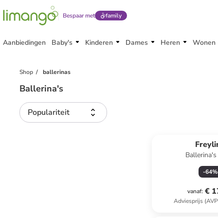
Bespaar met
family
Aanbiedingen
Baby's
Kinderen
Dames
Heren
Wonen
Shop
ballerinas
Ballerina's
Populariteit
Freyl
Ballerina's
-
64
%
€ 1
vanaf
:
Adviesprijs (AVP