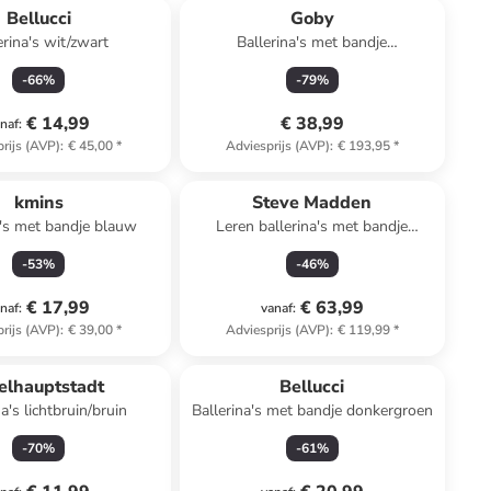
Bellucci
Goby
erina's wit/zwart
Ballerina's met bandje
blauw/meerkleurig
-
66
%
-
79
%
€ 14,99
€ 38,99
naf
:
rijs (AVP)
:
€ 45,00
*
Adviesprijs (AVP)
:
€ 193,95
*
kmins
Steve Madden
a's met bandje blauw
Leren ballerina's met bandje
lichtroze
-
53
%
-
46
%
€ 17,99
€ 63,99
naf
:
vanaf
:
rijs (AVP)
:
€ 39,00
*
Adviesprijs (AVP)
:
€ 119,99
*
elhauptstadt
Bellucci
na's lichtbruin/bruin
Ballerina's met bandje donkergroen
-
70
%
-
61
%