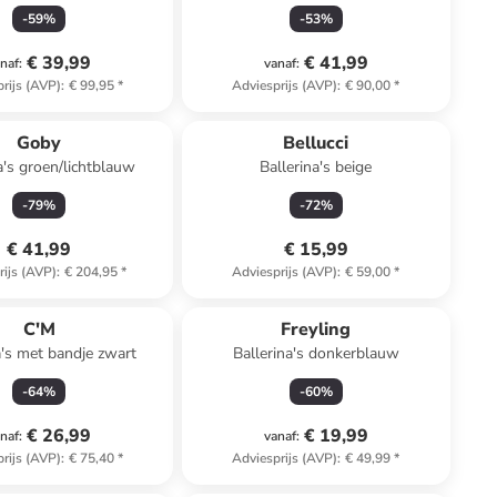
zilverkleurig
-
59
%
-
53
%
€ 39,99
€ 41,99
naf
:
vanaf
:
rijs (AVP)
:
€ 99,95
*
Adviesprijs (AVP)
:
€ 90,00
*
Goby
Bellucci
a's groen/lichtblauw
Ballerina's beige
-
79
%
-
72
%
€ 41,99
€ 15,99
rijs (AVP)
:
€ 204,95
*
Adviesprijs (AVP)
:
€ 59,00
*
C'M
Freyling
a's met bandje zwart
Ballerina's donkerblauw
-
64
%
-
60
%
€ 26,99
€ 19,99
naf
:
vanaf
:
rijs (AVP)
:
€ 75,40
*
Adviesprijs (AVP)
:
€ 49,99
*