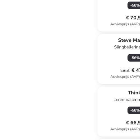
-
58
%
€ 70,
Adviesprijs (AVP
Steve M
Slingballerin
-
56
%
€ 4
vanaf
:
Adviesprijs (AVP
Think
Leren ballerin
-
58
%
€ 66,
Adviesprijs (AVP