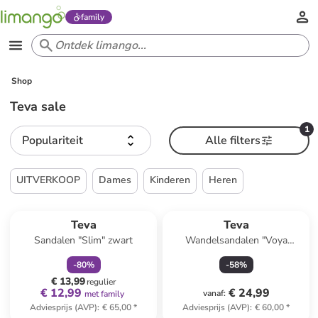
family
Shop
Teva sale
1
Populariteit
Alle filters
UITVERKOOP
Dames
Kinderen
Heren
family
korting
Reeds in een ander winkelwagentje
Teva
Teva
Sandalen "Slim" zwart
Wandelsandalen "Voya
Infinity" turquoise
-
80
%
-
58
%
€ 13,99
regulier
€ 12,99
€ 24,99
vanaf
:
met family
Adviesprijs (AVP)
:
€ 65,00
*
Adviesprijs (AVP)
:
€ 60,00
*