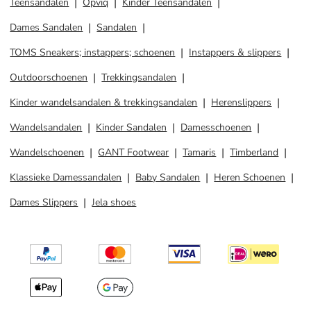
Teensandalen
Opviq
Kinder Teensandalen
Dames Sandalen
Sandalen
TOMS Sneakers; instappers; schoenen
Instappers & slippers
Outdoorschoenen
Trekkingsandalen
Kinder wandelsandalen & trekkingsandalen
Herenslippers
Wandelsandalen
Kinder Sandalen
Damesschoenen
Wandelschoenen
GANT Footwear
Tamaris
Timberland
Klassieke Damessandalen
Baby Sandalen
Heren Schoenen
Dames Slippers
Jela shoes