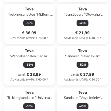
Teva
Teva
Trekkingsandalen "Midform
Teenslippers "Olowahu"
Universal" crème/zwart
meerkleurig
-
50
%
-
45
%
€ 36,99
€ 21,99
Adviesprijs (AVP)
:
€ 75,00
*
Adviesprijs (AVP)
:
€ 40,00
*
Teva
Teva
Wandelsandalen "Tanza"
Sandalen "Teva" zwart
donkerblauw
-
51
%
-
52
%
€ 28,99
€ 37,99
vanaf
:
vanaf
:
Adviesprijs (AVP)
:
€ 60,00
*
Adviesprijs (AVP)
:
€ 80,00
*
Teva
Teva
Trekkingsandalen "Universal
Sandalen "Voya Infinity"
Slim" oranje
zalmkleurig
-
55
%
-
45
%