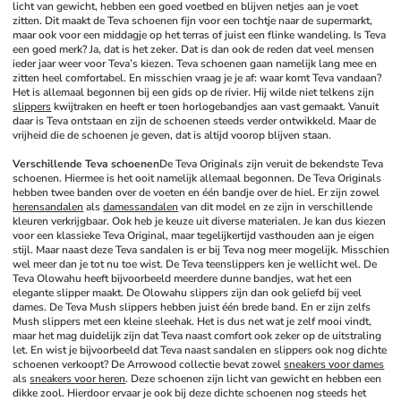
licht van gewicht, hebben een goed voetbed en blijven netjes aan je voet 
zitten. Dit maakt de Teva schoenen fijn voor een tochtje naar de supermarkt, 
maar ook voor een middagje op het terras of juist een flinke wandeling. Is Teva 
een goed merk? Ja, dat is het zeker. Dat is dan ook de reden dat veel mensen 
ieder jaar weer voor Teva’s kiezen. Teva schoenen gaan namelijk lang mee en 
zitten heel comfortabel. En misschien vraag je je af: waar komt Teva vandaan? 
Het is allemaal begonnen bij een gids op de rivier. Hij wilde niet telkens zijn 
slippers
 kwijtraken en heeft er toen horlogebandjes aan vast gemaakt. Vanuit 
daar is Teva ontstaan en zijn de schoenen steeds verder ontwikkeld. Maar de 
vrijheid die de schoenen je geven, dat is altijd voorop blijven staan.
Verschillende Teva schoenen
De Teva Originals zijn veruit de bekendste Teva 
schoenen. Hiermee is het ooit namelijk allemaal begonnen. De Teva Originals 
hebben twee banden over de voeten en één bandje over de hiel. Er zijn zowel 
herensandalen
 als 
damessandalen
 van dit model en ze zijn in verschillende 
kleuren verkrijgbaar. Ook heb je keuze uit diverse materialen. Je kan dus kiezen 
voor een klassieke Teva Original, maar tegelijkertijd vasthouden aan je eigen 
stijl. Maar naast deze Teva sandalen is er bij Teva nog meer mogelijk. Misschien 
wel meer dan je tot nu toe wist. De Teva teenslippers ken je wellicht wel. De 
Teva Olowahu heeft bijvoorbeeld meerdere dunne bandjes, wat het een 
elegante slipper maakt. De Olowahu slippers zijn dan ook geliefd bij veel 
dames. De Teva Mush slippers hebben juist één brede band. En er zijn zelfs 
Mush slippers met een kleine sleehak. Het is dus net wat je zelf mooi vindt, 
maar het mag duidelijk zijn dat Teva naast comfort ook zeker op de uitstraling 
let. En wist je bijvoorbeeld dat Teva naast sandalen en slippers ook nog dichte 
schoenen verkoopt? De Arrowood collectie bevat zowel 
sneakers voor dames
als 
sneakers voor heren
. Deze schoenen zijn licht van gewicht en hebben een 
dikke zool. Hierdoor ervaar je ook bij deze dichte schoenen nog steeds het 