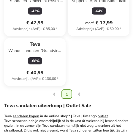
Sandalen "Universal Prism"
Slippers "ApreTrail Slide" kaki
meerkleurig
-
43
%
-
64
%
€ 47,99
€ 17,99
vanaf
:
Adviesprijs (AVP)
:
€ 85,00
*
Adviesprijs (AVP)
:
€ 50,00
*
Teva
Wandelsandalen "Grandview
Max" grijs/turquoise
-
68
%
€ 40,99
Adviesprijs (AVP)
:
€ 130,00
*
1
Teva sandalen uitverkoop | Outlet Sale
Teva 
sandalen kopen
 in de online shop? | Teva | limango 
outlet
Teva schoenen heb je waarschijnlijk óf in de kast óf weleens bij iemand anders 
gezien. In de zomer zijn Teva sandalen namelijk niet weg te denken uit het 
straatbeeld. Dit is ook niet vreemd, want Teva schoenen zitten heerlijk. Ze zijn 