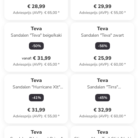
€ 28,99
€ 29,99
Adviesprijs (AVP)
:
€ 65,00
*
Adviesprijs (AVP)
:
€ 55,00
*
Teva
Teva
Sandalen "Teva" beige/kaki
Sandalen "Teva" zwart
-
50
%
-
56
%
€ 31,99
€ 25,99
vanaf
:
Adviesprijs (AVP)
:
€ 65,00
*
Adviesprijs (AVP)
:
€ 60,00
*
Teva
Teva
Sandalen "Hurricane Xlt"
Sandalen "Tirra"
zwart
donkerblauw/lichtroze
-
41
%
-
45
%
€ 31,99
€ 32,99
Adviesprijs (AVP)
:
€ 55,00
*
Adviesprijs (AVP)
:
€ 60,00
*
Teva
Teva