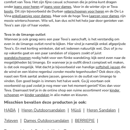
comfort van Teva. Het zijn fijne casual schoenen die je prima kunt dragen 
onder 
jeans voor heren
 of 
jeans voor dames
. Voor in de winter zijn er Teva 
boots
. Dit zijn bijvoorbeeld de Durban 
veterschoenen voor heren
 en de De La 
Vina 
enkellaarsjes voor dames
. Maar ook de hoge Teva 
laarzen voor dames
 zijn 
mooie winterschoenen. Wie wil, kan dus echt het hele jaar door genieten van 
Teva’s aan zijn of haar voeten.
Teva in de limango outlet
Wanneer je ook graag eens een paar Teva’s aanschaft, is het verstandig om 
even in de limango outlet rond te kijken. Hier vind je namelijk enkel afgeprijsde 
Teva’s. En met korting winkelen, dat wil iedereen natuurlijk wel. Dus of je nu 
op vakantie gaat en een paar sandalen of slippers zoekt of juist 
wandelschoenen
 nodig hebt voor een flinke wandeling; kijk eerst even naar de 
mogelijkheden bij limango. En wanneer je je outfit direct compleet wil maken, 
is dat ook mogelijk. Wat dacht je bijvoorbeeld van handige 
softshell jassen
 die 
de wind en een kleine regenbui zonder moeite tegenhouden? Ook deze zijn, 
naast een flink aantal andere jassen, gewoon in de outlet van limango te 
vinden. Een goed begin is immers het halve werk. Ga jij voortaan ook 
voorbereid op pad zodat je nog meer van het moment geniet? Kies dan voor 
Teva. Daarnaast tref je in de online shop een ruime assortiment voor 
kinder 
schoenen
 en 
kinder sandalen
 in alle maten en kleuren.
Misschien bevallen deze producten je ook
:
HABA
Heren Outdoorsandalen
Müsli
Heren Sandalen
7eleven
Dames Outdoorsandalen
BERRIEPIE