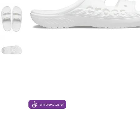
family
exclusief