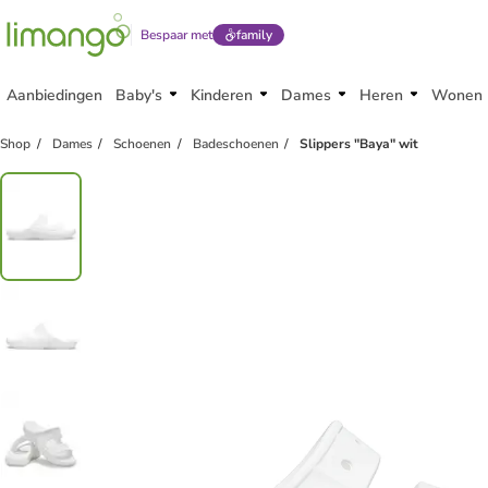
Bespaar met
family
Aanbiedingen
Baby's
Kinderen
Dames
Heren
Wonen
family
exclusief
Shop
Dames
Schoenen
Badeschoenen
Slippers "Baya" wit