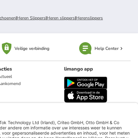
choenen
|
Heren Slippers
|
Heren slippers
|
Herenslippers
Veilige verbinding
Help Center
cties
limango app
ctueel
Aankomend
limango.de
limango.pl