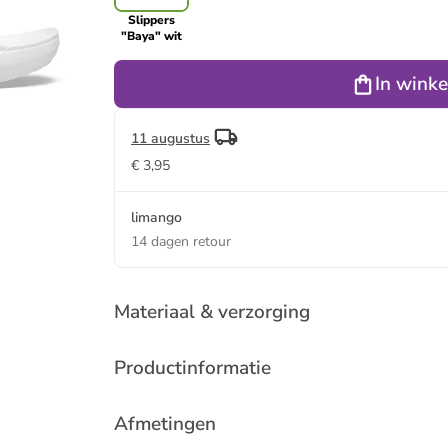
Slippers
"Baya" wit
In wink
11 augustus
€ 3,95
limango
14 dagen retour
Materiaal & verzorging
Productinformatie
Afmetingen