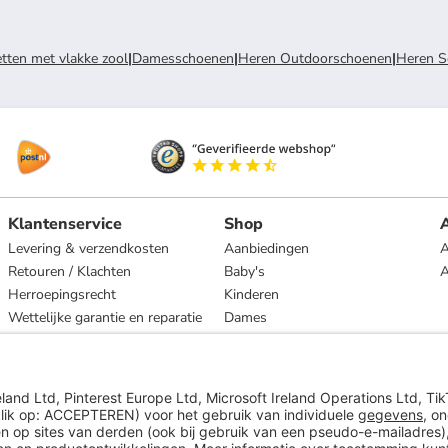
ten met vlakke zool
|
Damesschoenen
|
Heren Outdoorschoenen
|
Heren S
Klantenservice
Shop
A
Levering & verzendkosten
Aanbiedingen
A
Retouren / Klachten
Baby's
Herroepingsrecht
Kinderen
Wettelijke garantie en reparatie
Dames
Heren
Wonen
Merken