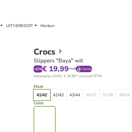
UITVERKOOP
Merken
Crocs
Slippers "Baya" wit
€ 19,99
met
-
42
%
family
Adviesprijs (AVP)
:
€ 34,99
*
inclusief BTW
Maat
41/42
42/43
43/44
36/37
37/38
38/39
Color