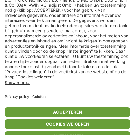
Veilig winkelen
Klantenservice
Shop
Acties
limango.de
limango.pl
In winkelwagentje voor
€ 23,99
* Op basis van de adviesprijs van de fabrikant
** Alle prijsopgaven zijn inclusief belasting en exclusief verzendkosten