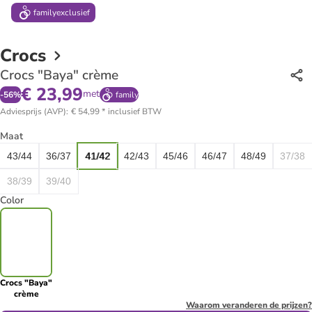
family
exclusief
Crocs
Crocs "Baya" crème
€ 23,99
met
-
56
%
family
Adviesprijs (AVP)
:
€ 54,99
*
inclusief BTW
Maat
43/44
36/37
41/42
42/43
45/46
46/47
48/49
37/38
38/39
39/40
Color
Crocs "Baya"
crème
Waarom veranderen de prijzen?