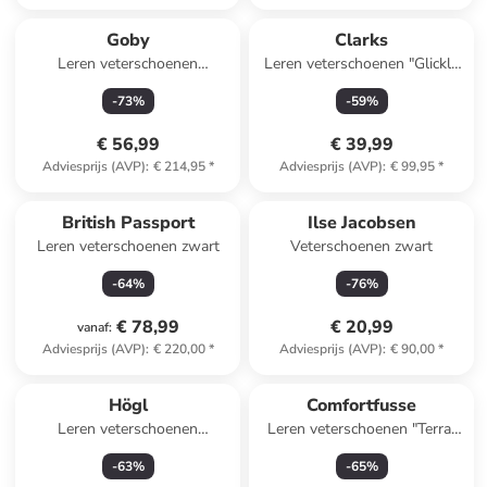
Goby
Clarks
Leren veterschoenen
Leren veterschoenen "Glickly
zwart/meerkleurig
Brogue 2" zwart
-
73
%
-
59
%
€ 56,99
€ 39,99
Adviesprijs (AVP)
:
€ 214,95
*
Adviesprijs (AVP)
:
€ 99,95
*
British Passport
Ilse Jacobsen
Leren veterschoenen zwart
Veterschoenen zwart
-
64
%
-
76
%
€ 78,99
€ 20,99
vanaf
:
Adviesprijs (AVP)
:
€ 220,00
*
Adviesprijs (AVP)
:
€ 90,00
*
Högl
Comfortfusse
Leren veterschoenen
Leren veterschoenen "Terra"
"Timberly" donkerblauw
lichtbruin
-
63
%
-
65
%