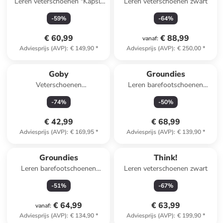
Leren veterschoenen "Kapsl"
Leren veterschoenen zwart
rood
-
59
%
-
64
%
€ 60,99
€ 88,99
vanaf
:
Adviesprijs (AVP)
:
€ 149,90
*
Adviesprijs (AVP)
:
€ 250,00
*
Goby
Groundies
Veterschoenen
Leren barefootschoenen
beige/meerkleurig
"Cricket Plus+" beige
-
74
%
-
50
%
€ 42,99
€ 68,99
Adviesprijs (AVP)
:
€ 169,95
*
Adviesprijs (AVP)
:
€ 139,90
*
Groundies
Think!
Leren barefootschoenen
Leren veterschoenen zwart
"Milano" zwart
-
51
%
-
67
%
€ 64,99
€ 63,99
vanaf
:
Adviesprijs (AVP)
:
€ 134,90
*
Adviesprijs (AVP)
:
€ 199,90
*