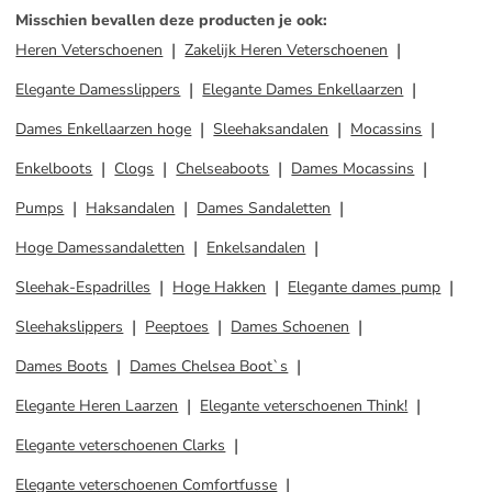
Misschien bevallen deze producten je ook
:
Heren Veterschoenen
Zakelijk Heren Veterschoenen
Elegante Damesslippers
Elegante Dames Enkellaarzen
Dames Enkellaarzen hoge
Sleehaksandalen
Mocassins
Enkelboots
Clogs
Chelseaboots
Dames Mocassins
Pumps
Haksandalen
Dames Sandaletten
Hoge Damessandaletten
Enkelsandalen
Sleehak-Espadrilles
Hoge Hakken
Elegante dames pump
Sleehakslippers
Peeptoes
Dames Schoenen
Dames Boots
Dames Chelsea Boot`s
Elegante Heren Laarzen
Elegante veterschoenen Think!
Elegante veterschoenen Clarks
Elegante veterschoenen Comfortfusse