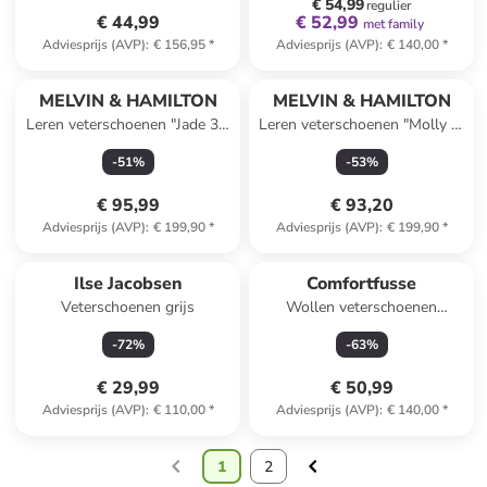
€ 54,99
regulier
€ 44,99
€ 52,99
met family
Adviesprijs (AVP)
:
€ 156,95
*
Adviesprijs (AVP)
:
€ 140,00
*
MELVIN & HAMILTON
MELVIN & HAMILTON
Leren veterschoenen "Jade 38'
Leren veterschoenen "Molly 2"
bruin
lichtbruin/goudkleurig/beige
-
51
%
-
53
%
€ 95,99
€ 93,20
Adviesprijs (AVP)
:
€ 199,90
*
Adviesprijs (AVP)
:
€ 199,90
*
Ilse Jacobsen
Comfortfusse
Veterschoenen grijs
Wollen veterschoenen
antraciet
-
72
%
-
63
%
€ 29,99
€ 50,99
Adviesprijs (AVP)
:
€ 110,00
*
Adviesprijs (AVP)
:
€ 140,00
*
1
2