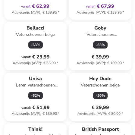
€ 62,99
€ 67,99
vanaf
:
vanaf
:
Adviesprijs (AVP)
:
€ 139,95
*
Adviesprijs (AVP)
:
€ 139,95
*
Bellucci
Goby
Veterschoenen beige
Veterschoenen
lichtroze/meerkleurig
-
63
%
-
63
%
€ 23,99
€ 39,99
vanaf
:
Adviesprijs (AVP)
:
€ 65,00
*
Adviesprijs (AVP)
:
€ 109,00
*
Unisa
Hey Dude
Leren veterschoenen
Veterschoenen beige
lichtbruin
-
62
%
-
50
%
€ 51,99
€ 39,99
vanaf
:
Adviesprijs (AVP)
:
€ 139,90
*
Adviesprijs (AVP)
:
€ 80,00
*
Think!
British Passport