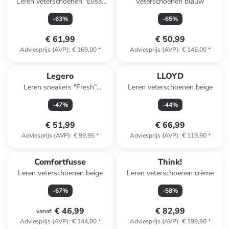
Leren veterschoenen "Elisa"
Veterschoenen blauw
zwart
-
63
%
-
65
%
€ 61,99
€ 50,99
Adviesprijs (AVP)
:
€ 169,00
*
Adviesprijs (AVP)
:
€ 146,00
*
Legero
LLOYD
Leren sneakers "Fresh"
Leren veterschoenen beige
lichtroze
-
47
%
-
44
%
€ 51,99
€ 66,99
Adviesprijs (AVP)
:
€ 99,95
*
Adviesprijs (AVP)
:
€ 119,90
*
Comfortfusse
Think!
Leren veterschoenen beige
Leren veterschoenen crème
-
67
%
-
58
%
€ 46,99
€ 82,99
vanaf
:
Adviesprijs (AVP)
:
€ 144,00
*
Adviesprijs (AVP)
:
€ 199,90
*