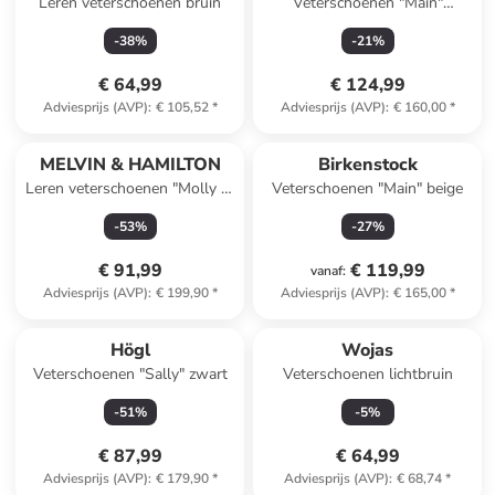
Leren veterschoenen bruin
Veterschoenen "Main"
antraciet
-
38
%
-
21
%
€ 64,99
€ 124,99
Adviesprijs (AVP)
:
€ 105,52
*
Adviesprijs (AVP)
:
€ 160,00
*
MELVIN & HAMILTON
Birkenstock
Leren veterschoenen "Molly 2"
Veterschoenen "Main" beige
paars/lichtroze/beige
-
53
%
-
27
%
€ 91,99
€ 119,99
vanaf
:
Adviesprijs (AVP)
:
€ 199,90
*
Adviesprijs (AVP)
:
€ 165,00
*
Högl
Wojas
Veterschoenen "Sally" zwart
Veterschoenen lichtbruin
-
51
%
-
5
%
€ 87,99
€ 64,99
Adviesprijs (AVP)
:
€ 179,90
*
Adviesprijs (AVP)
:
€ 68,74
*