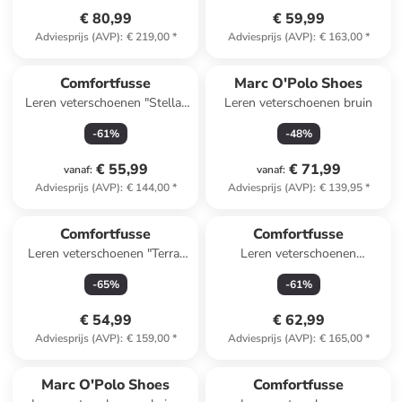
€ 80,99
€ 59,99
Adviesprijs (AVP)
:
€ 219,00
*
Adviesprijs (AVP)
:
€ 163,00
*
Comfortfusse
Marc O'Polo Shoes
Leren veterschoenen "Stella"
Leren veterschoenen bruin
grijs
-
61
%
-
48
%
€ 55,99
€ 71,99
vanaf
:
vanaf
:
Adviesprijs (AVP)
:
€ 144,00
*
Adviesprijs (AVP)
:
€ 139,95
*
Comfortfusse
Comfortfusse
Leren veterschoenen "Terra"
Leren veterschoenen
beige
bordeaux
-
65
%
-
61
%
€ 54,99
€ 62,99
Adviesprijs (AVP)
:
€ 159,00
*
Adviesprijs (AVP)
:
€ 165,00
*
family
exclusief
Marc O'Polo Shoes
Comfortfusse