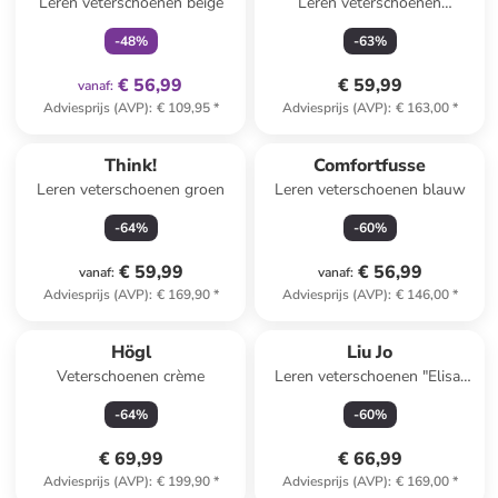
Leren veterschoenen beige
Leren veterschoenen
"Harmony" blauw
-
48
%
-
63
%
€ 56,99
€ 59,99
vanaf
:
Adviesprijs (AVP)
:
€ 109,95
*
Adviesprijs (AVP)
:
€ 163,00
*
Think!
Comfortfusse
Leren veterschoenen groen
Leren veterschoenen blauw
-
64
%
-
60
%
€ 59,99
€ 56,99
vanaf
:
vanaf
:
Adviesprijs (AVP)
:
€ 169,90
*
Adviesprijs (AVP)
:
€ 146,00
*
Högl
Liu Jo
Veterschoenen crème
Leren veterschoenen "Elisa"
zwart
-
64
%
-
60
%
€ 69,99
€ 66,99
Adviesprijs (AVP)
:
€ 199,90
*
Adviesprijs (AVP)
:
€ 169,00
*