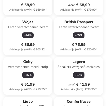
€ 58,99
€ 68,99
vanaf
:
Adviesprijs (AVP)
:
€ 169,90
*
Adviesprijs (AVP)
:
€ 179,90
*
Wojas
British Passport
Leren veterschoenen zwart
Leren veterschoenen zwart
-
44
%
-
65
%
€ 56,99
€ 76,99
Adviesprijs (AVP)
:
€ 103,22
*
Adviesprijs (AVP)
:
€ 220,00
*
Goby
Legero
Veterschoenen meerkleurig
Sneakers wit/geel/lichtblauw
-
76
%
-
57
%
€ 51,99
€ 41,99
vanaf
:
Adviesprijs (AVP)
:
€ 219,95
*
Adviesprijs (AVP)
:
€ 99,95
*
Liu Jo
Comfortfusse