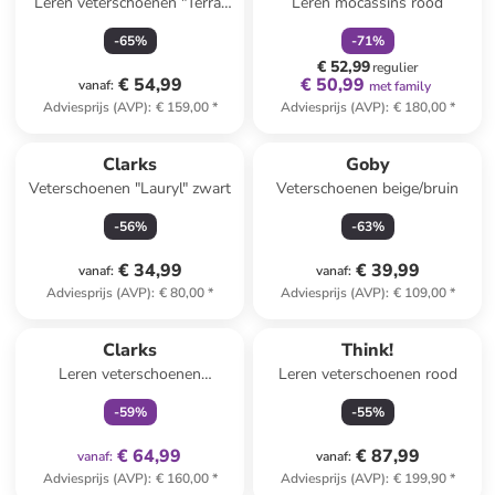
Leren veterschoenen "Terra"
Leren mocassins rood
blauw
-
65
%
-
71
%
€ 52,99
regulier
€ 54,99
€ 50,99
vanaf
:
met family
Adviesprijs (AVP)
:
€ 159,00
*
Adviesprijs (AVP)
:
€ 180,00
*
Clarks
Goby
Veterschoenen "Lauryl" zwart
Veterschoenen beige/bruin
-
56
%
-
63
%
€ 34,99
€ 39,99
vanaf
:
vanaf
:
Adviesprijs (AVP)
:
€ 80,00
*
Adviesprijs (AVP)
:
€ 109,00
*
family
exclusief
Clarks
Think!
Leren veterschoenen
Leren veterschoenen rood
"Wallabee" lichtroze
-
59
%
-
55
%
€ 64,99
€ 87,99
vanaf
:
vanaf
:
Adviesprijs (AVP)
:
€ 160,00
*
Adviesprijs (AVP)
:
€ 199,90
*