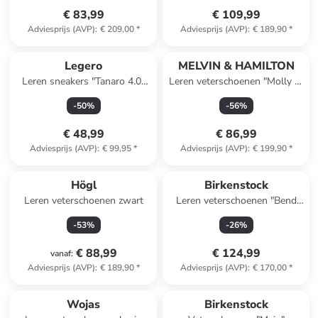
€ 83,99
€ 109,99
Adviesprijs (AVP)
:
€ 209,00
*
Adviesprijs (AVP)
:
€ 189,90
*
Legero
MELVIN & HAMILTON
Leren sneakers "Tanaro 4.0"
Leren veterschoenen "Molly 2"
blauw
grijs/zilverkleurig/beige
-
50
%
-
56
%
€ 48,99
€ 86,99
Adviesprijs (AVP)
:
€ 99,95
*
Adviesprijs (AVP)
:
€ 199,90
*
Högl
Birkenstock
Leren veterschoenen zwart
Leren veterschoenen "Bend
Low Decon" zwart - wijdte N
-
53
%
-
26
%
€ 88,99
€ 124,99
vanaf
:
Adviesprijs (AVP)
:
€ 189,90
*
Adviesprijs (AVP)
:
€ 170,00
*
Wojas
Birkenstock