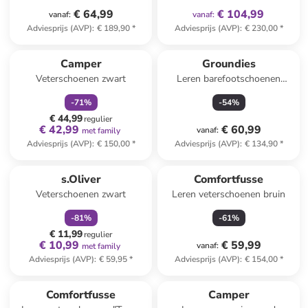
€ 64,99
€ 104,99
vanaf
:
vanaf
:
Adviesprijs (AVP)
:
€ 189,90
*
Adviesprijs (AVP)
:
€ 230,00
*
family
korting
Camper
Groundies
Veterschoenen zwart
Leren barefootschoenen
"Milano" zwart
-
71
%
-
54
%
€ 44,99
regulier
€ 42,99
€ 60,99
vanaf
:
met family
Adviesprijs (AVP)
:
€ 150,00
*
Adviesprijs (AVP)
:
€ 134,90
*
family
korting
s.Oliver
Comfortfusse
Veterschoenen zwart
Leren veterschoenen bruin
-
81
%
-
61
%
€ 11,99
regulier
€ 10,99
€ 59,99
vanaf
:
met family
Adviesprijs (AVP)
:
€ 59,95
*
Adviesprijs (AVP)
:
€ 154,00
*
family
korting
Comfortfusse
Camper