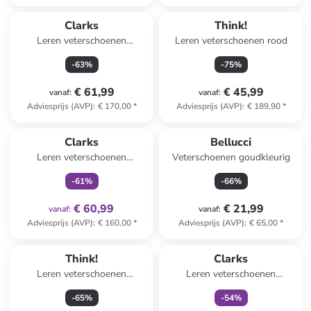
Clarks
Think!
Leren veterschoenen
Leren veterschoenen rood
"Wallabee" paars
-
63
%
-
75
%
€ 61,99
€ 45,99
vanaf
:
vanaf
:
Adviesprijs (AVP)
:
€ 170,00
*
Adviesprijs (AVP)
:
€ 189,90
*
family
exclusief
Clarks
Bellucci
Leren veterschoenen
Veterschoenen goudkleurig
"Wallabee" paars
-
61
%
-
66
%
€ 60,99
€ 21,99
vanaf
:
vanaf
:
Adviesprijs (AVP)
:
€ 160,00
*
Adviesprijs (AVP)
:
€ 65,00
*
family
exclusief
Think!
Clarks
Leren veterschoenen
Leren veterschoenen
donkerblauw
"Wallabee.GTX" paars
-
65
%
-
54
%