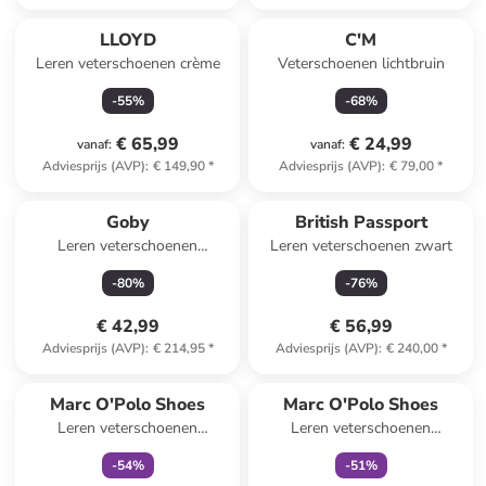
LLOYD
C'M
Leren veterschoenen crème
Veterschoenen lichtbruin
-
55
%
-
68
%
€ 65,99
€ 24,99
vanaf
:
vanaf
:
Adviesprijs (AVP)
:
€ 149,90
*
Adviesprijs (AVP)
:
€ 79,00
*
Goby
British Passport
Leren veterschoenen
Leren veterschoenen zwart
zwart/wit/rood
-
80
%
-
76
%
€ 42,99
€ 56,99
Adviesprijs (AVP)
:
€ 214,95
*
Adviesprijs (AVP)
:
€ 240,00
*
family
exclusief
family
exclusief
Marc O'Polo Shoes
Marc O'Polo Shoes
Leren veterschoenen
Leren veterschoenen
donkerblauw
lichtbruin
-
54
%
-
51
%