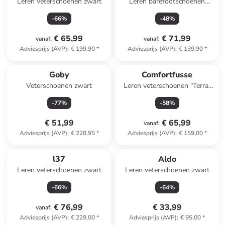
Leren veterschoenen zwart
Leren barefootschoenen
"Cricket Plus+" kaki
-
66
%
-
48
%
€ 65,99
€ 71,99
vanaf
:
vanaf
:
Adviesprijs (AVP)
:
€ 199,90
*
Adviesprijs (AVP)
:
€ 139,90
*
Goby
Comfortfusse
Veterschoenen zwart
Leren veterschoenen "Terra"
zwart
-
77
%
-
58
%
€ 51,99
€ 65,99
vanaf
:
Adviesprijs (AVP)
:
€ 228,95
*
Adviesprijs (AVP)
:
€ 159,00
*
l37
Aldo
Leren veterschoenen zwart
Leren veterschoenen zwart
-
66
%
-
64
%
€ 76,99
€ 33,99
vanaf
:
Adviesprijs (AVP)
:
€ 229,00
*
Adviesprijs (AVP)
:
€ 95,00
*