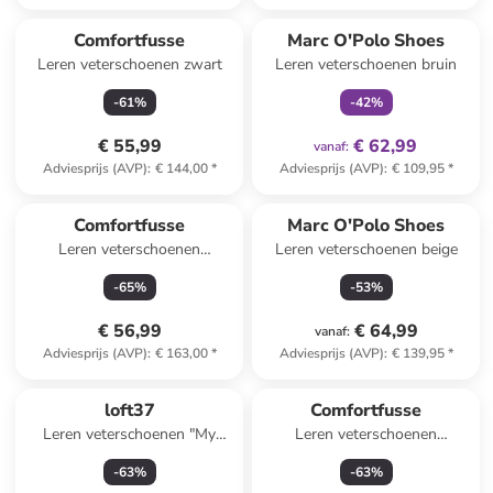
family
exclusief
Comfortfusse
Marc O'Polo Shoes
Leren veterschoenen zwart
Leren veterschoenen bruin
-
61
%
-
42
%
€ 55,99
€ 62,99
vanaf
:
Adviesprijs (AVP)
:
€ 144,00
*
Adviesprijs (AVP)
:
€ 109,95
*
Comfortfusse
Marc O'Polo Shoes
Leren veterschoenen
Leren veterschoenen beige
"Harmony" grijs
-
65
%
-
53
%
€ 56,99
€ 64,99
vanaf
:
Adviesprijs (AVP)
:
€ 163,00
*
Adviesprijs (AVP)
:
€ 139,95
*
loft37
Comfortfusse
Leren veterschoenen "My
Leren veterschoenen
Own Strength" zwart
"Harmony" beige
-
63
%
-
63
%