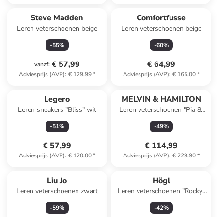
Steve Madden
Comfortfusse
Leren veterschoenen beige
Leren veterschoenen beige
-
55
%
-
60
%
€ 57,99
€ 64,99
vanaf
:
Adviesprijs (AVP)
:
€ 129,99
*
Adviesprijs (AVP)
:
€ 165,00
*
Legero
MELVIN & HAMILTON
Leren sneakers "Bliss" wit
Leren veterschoenen "Pia 8"
zwart
-
51
%
-
49
%
€ 57,99
€ 114,99
Adviesprijs (AVP)
:
€ 120,00
*
Adviesprijs (AVP)
:
€ 229,90
*
Liu Jo
Högl
Leren veterschoenen zwart
Leren veterschoenen "Rocky"
donkerblauw
-
59
%
-
42
%