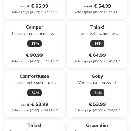
€ 65,99
€ 54,99
vanaf
:
vanaf
:
Adviesprijs (AVP)
:
€ 179,90
*
Adviesprijs (AVP)
:
€ 159,00
*
Camper
Think!
Leren veterschoenen wit
Leren veterschoenen
lichtbruin
-
63
%
-
56
%
€ 90,99
€ 64,99
Adviesprijs (AVP)
:
€ 250,00
*
Adviesprijs (AVP)
:
€ 149,90
*
Comfortfusse
Goby
Leren veterschoenen
Veterschoenen zwart
beige/grijs
-
62
%
-
74
%
€ 53,99
€ 53,99
vanaf
:
Adviesprijs (AVP)
:
€ 144,00
*
Adviesprijs (AVP)
:
€ 214,95
*
Think!
Groundies