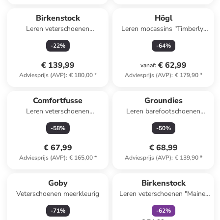
Birkenstock
Högl
Leren veterschoenen
Leren mocassins "Timberly"
"Highwood" zwart - wijdte S
donkerblauw
-
22
%
-
64
%
€ 139,99
€ 62,99
vanaf
:
Adviesprijs (AVP)
:
€ 180,00
*
Adviesprijs (AVP)
:
€ 179,90
*
Comfortfusse
Groundies
Leren veterschoenen
Leren barefootschoenen
olijfgroen
"Cricket" kaki
-
58
%
-
50
%
€ 67,99
€ 68,99
Adviesprijs (AVP)
:
€ 165,00
*
Adviesprijs (AVP)
:
€ 139,90
*
family
korting
Reeds in een ander winkelwagentje
Goby
Birkenstock
Veterschoenen meerkleurig
Leren veterschoenen "Maine"
kaki
-
71
%
-
62
%