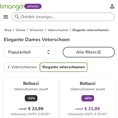
family
Shop
Dames
Schoenen
Veterschoenen
Elegante veterschoenen
Elegante Dames Veterschoen
Populariteit
Alle filters
Veterschoenen
Elegante veterschoenen
family
exclusief
Bellucci
Bellucci
Veterschoenen zwart
Veterschoenen zwart
-
63
%
-
66
%
€ 23,99
€ 21,99
vanaf
:
vanaf
:
Adviesprijs (AVP)
:
€ 65,00
*
Adviesprijs (AVP)
:
€ 65,00
*