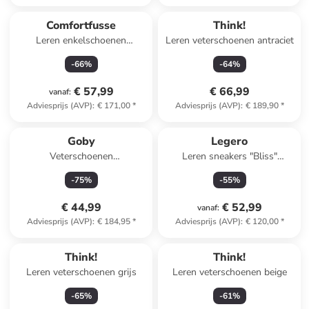
Comfortfusse
Think!
Leren enkelschoenen
Leren veterschoenen antraciet
bordeaux
-
66
%
-
64
%
€ 57,99
€ 66,99
vanaf
:
Adviesprijs (AVP)
:
€ 171,00
*
Adviesprijs (AVP)
:
€ 189,90
*
Goby
Legero
Veterschoenen
Leren sneakers "Bliss"
wit/zwart/meerkleurig
zilverkleurig
-
75
%
-
55
%
€ 44,99
€ 52,99
vanaf
:
Adviesprijs (AVP)
:
€ 184,95
*
Adviesprijs (AVP)
:
€ 120,00
*
Think!
Think!
Leren veterschoenen grijs
Leren veterschoenen beige
-
65
%
-
61
%