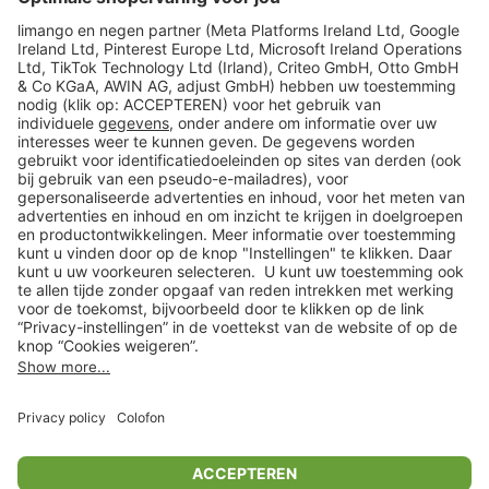
limango
Veilig winkelen
Klantenservice
Shop
Acties
limango.de
limango.pl